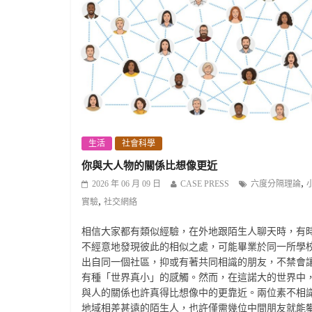
生活
社會科學
你與大人物的關係比想像更近
,
2026 年 06 月 09 日
CASE PRESS
六度分隔理論
,
實驗
社交網絡
相信大家都有類似經驗，在外地跟陌生人聊天時，有
不經意地發現彼此的相似之處，可能畢業於同一所學
出自同一個社區，抑或有著共同相識的朋友，不禁會
有種「世界真小」的感觸。然而，在這諾大的世界中
與人的關係也許真得比想像中的更靠近。兩位素不相
地域相差甚遠的陌生人，也許僅需幾位中間朋友就能