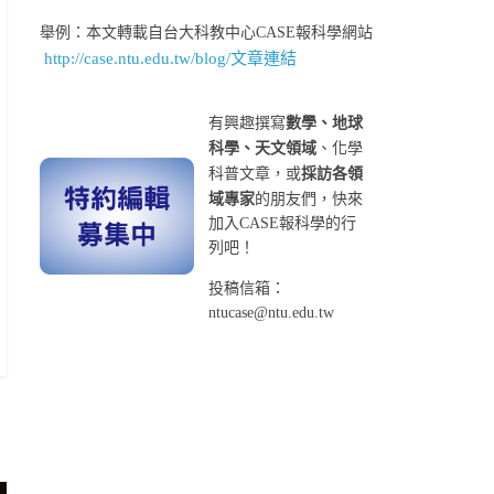
舉例：本文轉載自台大科教中心CASE報科學網站
http://case.ntu.edu.tw/blog/文章連結
有興趣撰寫
數學、地球
科學、天文領域
、化學
科普文章，或
採訪各領
域專家
的朋友們，快來
加入CASE報科學的行
列吧！
投稿信箱：
ntucase@ntu.edu.tw