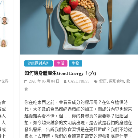
健康探討系列
生活
生物
如何讓身體產生Good Energy！(六)
,
,
小世界
2026 年 06 月 04 日
CASE PRESS
健康
原形食物
飲
食
時會
你在吃東西之前，會看看成分的標示嗎？在如今這個時
校或
代，大多數的食品都經過精細的加工，而成分內容也越來
讓人
越複雜與看不懂，但……你的身體真的需要嗎？細細回
，人
想，如今越來越多的文明病出現，是否就是我們的身體在
識或
發出警訊，告訴我們飲食習慣是在亮紅燈呢？我們不妨從
攀上
根本上去理解，我們的身體真正需要的營養到底是什麼，