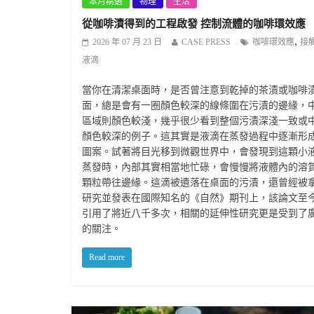
本月精選
物理
生活
從咖啡漬得到的工程啟發 控制流體的咖啡環效應
,
2026 年 07 月 23 日
CASE PRESS
咖啡環效應
接
液滴
當你在清潔桌面時，是否曾注意到乾掉的茶漬或咖啡
面，總是會有一圈顏色較深的線條圍在污漬的邊緣，
區域則顏色較淺，幾乎很少看到整個污漬深淺一致或
顏色較深的例子。這其實是液滴在蒸發過程中逐漸形
圖案。試著將目光移到微觀世界中，會發現到這顆小
蒸發時，內部其實相當地忙碌，會慢慢將液體內的溶
顆粒帶往邊緣。這滴被遺落在桌面的污漬，還曾經被
研究並發表在國際知名的《自然》期刊上，該論文至
引用了將近八千多次，相關的延伸性研究更是受到了
的關注。
Read more