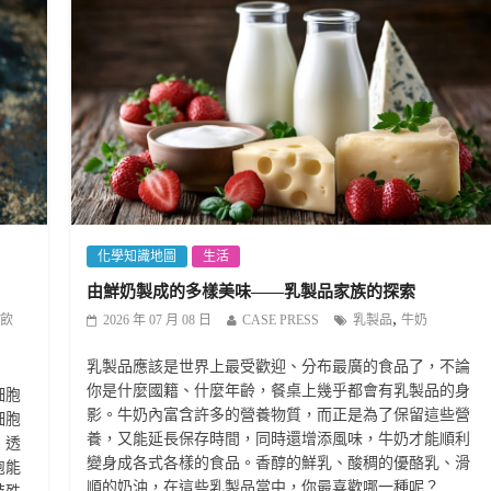
化學知識地圖
生活
由鮮奶製成的多樣美味——乳製品家族的探索
,
飲
2026 年 07 月 08 日
CASE PRESS
乳製品
牛奶
乳製品應該是世界上最受歡迎、分布最廣的食品了，不論
你是什麼國籍、什麼年齡，餐桌上幾乎都會有乳製品的身
細胞
影。牛奶內富含許多的營養物質，而正是為了保留這些營
細胞
養，又能延長保存時間，同時還增添風味，牛奶才能順利
，透
變身成各式各樣的食品。香醇的鮮乳、酸稠的優酪乳、滑
胞能
順的奶油，在這些乳製品當中，你最喜歡哪一種呢？