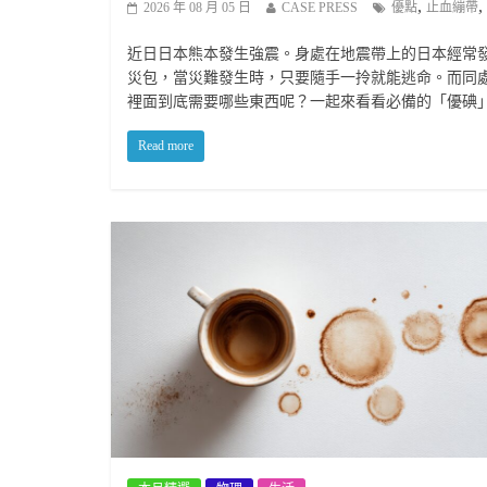
,
,
2026 年 08 月 05 日
CASE PRESS
優點
止血繃帶
近日日本熊本發生強震。身處在地震帶上的日本經常
災包，當災難發生時，只要隨手一拎就能逃命。而同
裡面到底需要哪些東西呢？一起來看看必備的「優碘
Read more