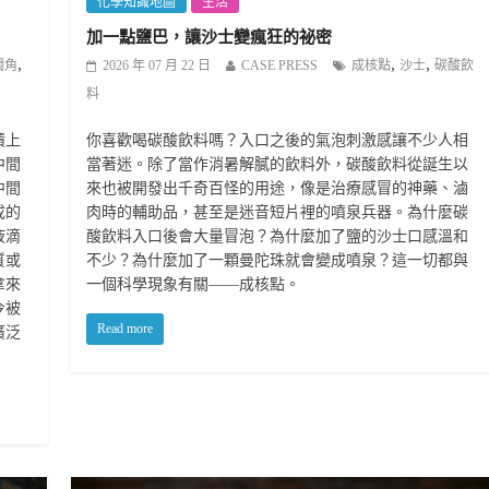
化學知識地圖
生活
加一點鹽巴，讓沙士變瘋狂的祕密
,
,
,
觸角
2026 年 07 月 22 日
CASE PRESS
成核點
沙士
碳酸飲
料
漬上
你喜歡喝碳酸飲料嗎？入口之後的氣泡刺激感讓不少人相
中間
當著迷。除了當作消暑解膩的飲料外，碳酸飲料從誕生以
中間
來也被開發出千奇百怪的用途，像是治療感冒的神藥、滷
成的
肉時的輔助品，甚至是迷音短片裡的噴泉兵器。為什麼碳
液滴
酸飲料入口後會大量冒泡？為什麼加了鹽的沙士口感溫和
質或
不少？為什麼加了一顆曼陀珠就會變成噴泉？這一切都與
拿來
一個科學現象有關——成核點。
今被
Read more
廣泛