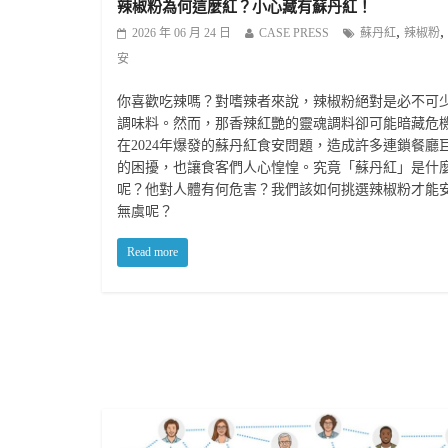
辣椒粉為何這麼紅？小心藏有蘇丹紅！
,
,
2026 年 06 月 24 日
CASE PRESS
蘇丹紅
辣椒粉
安
你喜歡吃辣嗎？對嗜辣者來說，辣椒粉絕對是必不可
調味料。然而，那香辣紅艷的靈魂調料卻可能暗藏危
在2024年爆發的蘇丹紅食安問題，造成許多連鎖餐廳
的困擾，也讓食客們人心惶惶。究竟「蘇丹紅」是什
呢？他對人體有何危害？我們該如何挑選辣椒粉才能
無虞呢？
Read more