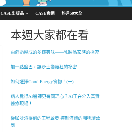
CASE出版品
CASE官網
科月50大全
本週大家都在看
由鮮奶製成的多樣美味——乳製品家族的探索
加一點鹽巴，讓沙士變瘋狂的祕密
如何選擇Good Energy食物！(一)
病人覺得AI醫師更有同理心？AI正在介入真實
醫療現場！
從咖啡漬得到的工程啟發 控制流體的咖啡環效
應