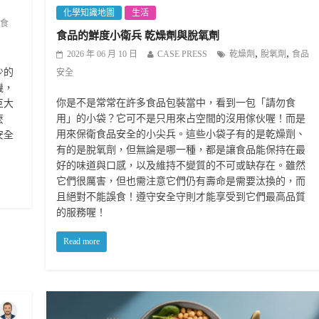
化學知識地圖
生活
食
食品的鮮度小衛兵 乾燥劑與脫氧劑
,
,
2026 年 06 月 10 日
CASE PRESS
乾燥劑
脫氧劑
食品
少的
安全
機，
你是不是常常在許多食品包裝當中，看到一包「請勿食
巨大
用」的小袋？它可不是只用來占空間的沒用傢伙喔！而是
麼
用來保衛食品安全的小尖兵。這些小袋子有的是乾燥劑、
安全
有的是脫氧劑，但無論是哪一種，都是讓食品能保持在最
好的味道與口感，以及維持不變質的不可或缺存在。雖然
它們很厲害，但也需注意它們仍有壽命是需要汰換的，而
且絕對不能誤食！遵守安全守則才能享受到它們最高品質
的服務喔！
Read more