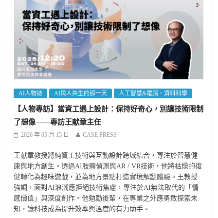
AI人物誌
AI與人共生的那一天
人工智慧&電腦、資料科學
【人物專訪】當資工遇上設計：保持好奇心，別讓技術限制
了想像——專訪王献章主任
2026 年 05 月 15 日
CASE PRESS
王献章教授將純資工技術與互動設計跨域結合，專注於智慧健
康與地方創生。透過AI肢體偵測與AR / VR技術，他將枯燥的復
健轉化為趣味遊戲，並為地方景點打造實境解謎體驗。王教授
強調，面對AI浪潮應拒絕技術焦慮，專注於AI無法取代的「情
感價值」與深度創作。他勉勵後輩，在專業之外應勇敢探索未
知，讓科技成為提升效率與溫度的有力助手。