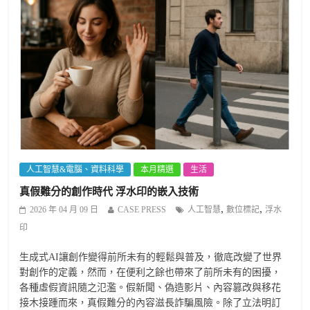
人工智慧&電腦、資料科學
本月精選
生活
真假難分的創作時代 浮水印的嵌入技術
,
,
2026 年 04 月 09 日
CASE PRESS
人工智慧
數位標記
浮水
印
生成式AI讓創作變得前所未有的輕鬆與普及，徹底改變了世界
對創作的定義，然而，在便利之餘也帶來了前所未有的困擾，
各種虛假資訊隨之氾濫。假新聞、偽造影片、內容篡改與移花
接木接踵而來，真假難分的內容滋長詐騙風險。除了立法明訂