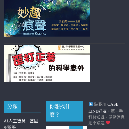
CASE
點我加
分類
你想找什
LINE好友
，第一手
麼？
科普知識、活動消息
AI人工智慧
基因
絕不錯過
&醫學