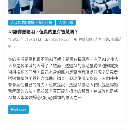
人工智慧&電腦、資料科學
人機互動
AI讓你更聰明，但真的更有智慧嗎？
,
,
2026 年 04 月 24 日
CASE PRESS
井蛙效應
人智互動
後設認
知
你的生活是否也離不開AI了呢？是否有種感覺，有了AI之後人
人都是各領域的大師了？然而，透過AI的協助獲得各種知識技
術與技能的同時，自己本身的能力是否也有所提升呢？研究者
透過實驗與問卷的方式進行調查，發現使用AI以後，人們往往
都會高估自己的能力，也就是說，透過AI協助人們只是獲得短
暫解題的方法，但並沒有真正提升根本的智慧，這或許也是將
AI投入學習現場必須小心謹慎的原因之一。
Read more