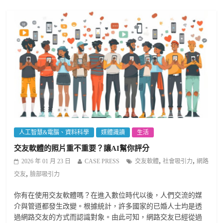
人工智慧&電腦、資料科學
媒體識讀
生活
交友軟體的照片重不重要？讓AI幫你評分
,
,
2026 年 01 月 23 日
CASE PRESS
交友軟體
社會吸引力
網路
,
交友
臉部吸引力
你有在使用交友軟體嗎？在進入數位時代以後，人們交流的媒
介與管道都發生改變。根據統計，許多國家的已婚人士均是透
過網路交友的方式而認識對象。由此可知，網路交友已經從過