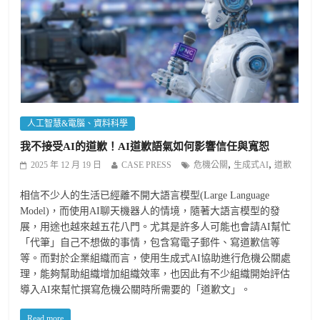
人工智慧&電腦、資料科學
我不接受AI的道歉！AI道歉語氣如何影響信任與寬恕
,
,
2025 年 12 月 19 日
CASE PRESS
危機公關
生成式AI
道歉
相信不少人的生活已經離不開大語言模型(Large Language
Model)，而使用AI聊天機器人的情境，隨著大語言模型的發
展，用途也越來越五花八門。尤其是許多人可能也會請AI幫忙
「代筆」自己不想做的事情，包含寫電子郵件、寫道歉信等
等。而對於企業組織而言，使用生成式AI協助進行危機公關處
理，能夠幫助組織增加組織效率，也因此有不少組織開始評估
導入AI來幫忙撰寫危機公關時所需要的「道歉文」。
Read more