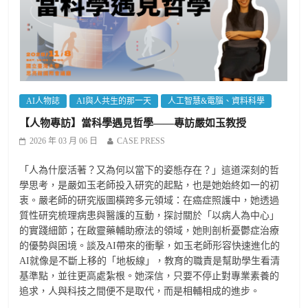
AI人物誌
AI與人共生的那一天
人工智慧&電腦、資料科學
【人物專訪】當科學遇見哲學——專訪嚴如玉教授
2026 年 03 月 06 日
CASE PRESS
「人為什麼活著？又為何以當下的姿態存在？」這道深刻的哲
學思考，是嚴如玉老師投入研究的起點，也是她始終如一的初
衷。嚴老師的研究版圖橫跨多元領域：在癌症照護中，她透過
質性研究梳理病患與醫護的互動，探討關於「以病人為中心」
的實踐細節；在啟靈藥輔助療法的領域，她則剖析憂鬱症治療
的優勢與困境。談及AI帶來的衝擊，如玉老師形容快速進化的
AI就像是不斷上移的「地板線」，教育的職責是幫助學生看清
基準點，並往更高處紮根。她深信，只要不停止對專業素養的
追求，人與科技之間便不是取代，而是相輔相成的進步。