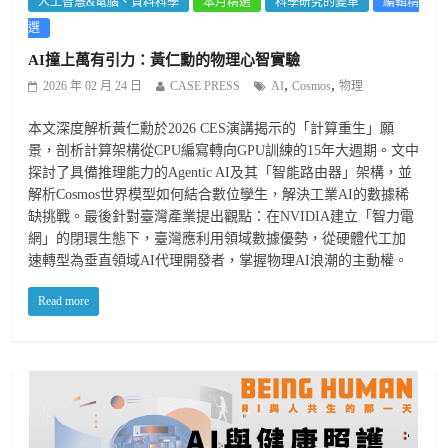
人工智慧&電腦、資料科學
本月精選
科學研究的變革
編輯精
選
AI撞上萬有引力：黃仁勳的物理心智實驗
,
,
2026 年 02 月 24 日
CASE PRESS
AI
Cosmos
物理
本文深度解析黃仁勳於2026 CES演講揭示的「計算重生」願
景，剖析計算架構從CPU編寫轉向GPU訓練的15年大週期。文中
探討了具備推理能力的Agentic AI及其「智能路由器」架構，並
解析Cosmos世界模型如何結合數位孿生，解決工業AI的數據稀
缺挑戰。最後針對臺灣產業提出觀點：在NVIDIA建立「智力電
網」的閉環生態下，臺灣應利用領域數據優勢，從硬體代工加
速轉型為垂直領域AI代理開發者，掌握物理AI浪潮的主動權。
Read more