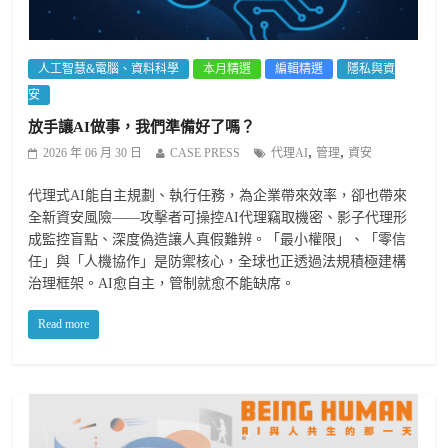
人工智慧&電腦、資料科學
本月精選
編輯精選
隱私與資
安
放手讓AI做事，我們準備好了嗎？
,
,
2026 年 06 月 30 日
CASE PRESS
代理AI
管理
資安
代理式AI能自主規劃、執行任務，為企業帶來效率，卻也帶來
全新資安風險——攻擊者可操控AI代理竊取機密、影子代理形
成監控盲點、深度偽造讓人真假難辨。「最小權限」、「零信
任」與「人機協作」是防禦核心，全球也正透過法規積極建構
治理框架。AI愈自主，管制就愈不能缺席。
Read more