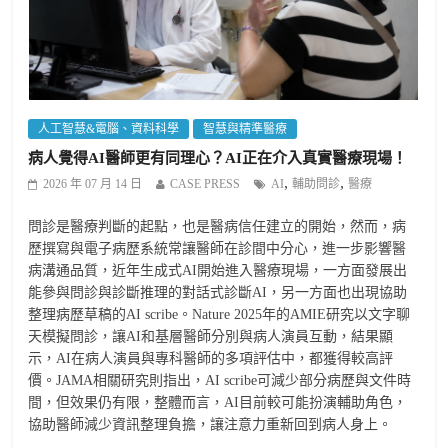
人工智慧&電腦、資料科學
智慧與精準醫療
病人覺得AI醫師更有同理心？AI正在介入真實醫療現場！
,
,
2026 年 07 月 14 日
CASE PRESS
AI
輔助問診
醫療
問診是醫療判斷的起點，也是醫病信任建立的開始，然而，病
歷撰寫與電子病歷系統常讓醫師在診間中分心，進一步影響醫
病溝通品質，近年生成式AI開始進入醫療現場，一方面發展出
能參與問診與診斷推理的對話式診斷AI，另一方面也出現協助
整理病歷草稿的AI scribe。Nature 2025年的AMIE研究以文字聊
天模擬問診，讓AI和基層醫師分別與病人演員互動，結果顯
示，AI在病人演員與專科醫師的多項評估中，都獲得較高評
價。JAMA相關研究則指出，AI scribe可減少部分病歷與文件時
間，但效果仍有限，整體而言，AI目前較可能扮演輔助角色，
協助醫師減少資訊整理負擔，讓注意力重新回到病人身上。