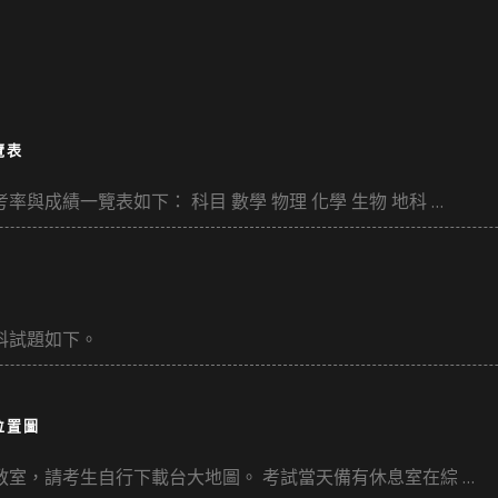
覽表
率與成績一覽表如下： 科目 數學 物理 化學 生物 地科 …
各科試題如下。
位置圖
04教室，請考生自行下載台大地圖。 考試當天備有休息室在綜 …