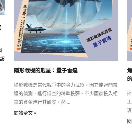
究
員
認
隱形戰機的剋星：量子雷達
隱形戰機是當代戰爭中的強力武器，因它能避開雷
提
達的偵測，進行低空的精準投彈，不少國家投入相
工
當的資金進行其研發。然 …
班
閱讀全文 »
閱