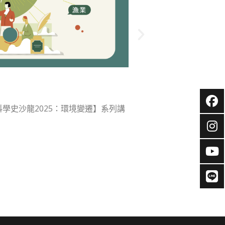
入口前的先行指南｜探
入口前的先行指南｜探索基礎
️【科學史沙龍2025：環境變遷】系列講
發展中心【探索基礎科學
閱讀全文 »