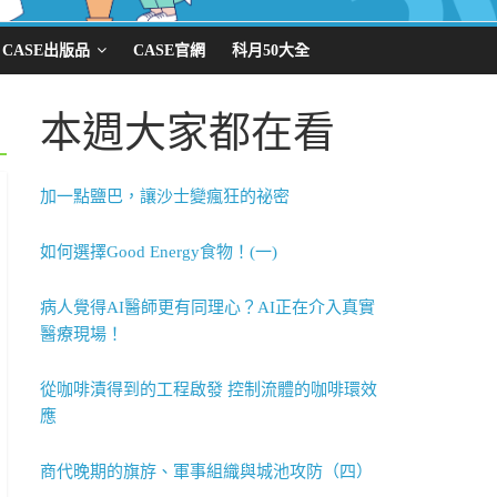
CASE出版品
CASE官網
科月50大全
本週大家都在看
加一點鹽巴，讓沙士變瘋狂的祕密
如何選擇Good Energy食物！(一)
病人覺得AI醫師更有同理心？AI正在介入真實
醫療現場！
從咖啡漬得到的工程啟發 控制流體的咖啡環效
應
商代晚期的旗斿、軍事組織與城池攻防（四）