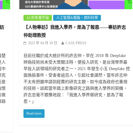
AI 的多重宇宙
人工智慧&電腦、資料科學
訪
【人物專訪】我進入學界，是為了報恩——專訪許志
仲助理教授
2023 年 04 月 18 日
CASE PRESS
清楚
目前任職於成大統計所的許志仲，早在 2018 年 Deepfake
是人
辨偽技術尚未受大眾關注時，便投入研究，是台灣學界最
程中
早投入該領域的研究者之一。2021 年發生小玉 Deepfake 挖
研究
面換臉事件，受害者逾百人，引起社會譁然。當年許志仲
術是
不太有把握申請到經費的研究主題，如今成為政府也重視
我懷
的技術。談起當年踏上影像研究之路與進入學界的契機，
店做
許志忠毫不猶豫地說：「我進入學界做研究，是為了報
條路
恩。」
Read more