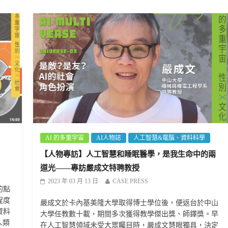
AI 的多重宇宙
AI人物誌
人工智慧&電腦、資料科學
【人物專訪】人工智慧和睡眠醫學，是我生命中的兩
道光——專訪嚴成文特聘教授
2023 年 03 月 13 日
CASE PRESS
的點
程度
嚴成文於卡內基美隆大學取得博士學位後，便返台於中山
資料
大學任教數十載，期間多次獲得教學傑出獎、師鐸獎。早
人類
在人工智慧領域未受大眾矚目時，嚴成文慧眼獨具，決定