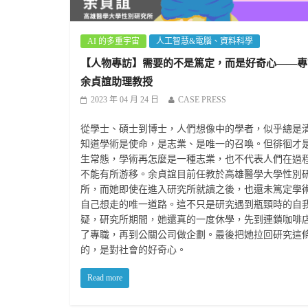
AI 的多重宇宙
人工智慧&電腦、資料科學
【人物專訪】需要的不是篤定，而是好奇心——專
余貞誼助理教授
2023 年 04 月 24 日
CASE PRESS
從學士、碩士到博士，人們想像中的學者，似乎總是
知道學術是使命，是志業、是唯一的召喚。但徘徊才
生常態，學術再怎麼是一種志業，也不代表人們在過
不能有所游移。余貞誼目前任教於高雄醫學大學性別
所，而她即使在進入研究所就讀之後，也還未篤定學
自己想走的唯一道路。這不只是研究遇到瓶頸時的自
疑，研究所期間，她還真的一度休學，先到連鎖咖啡
了專職，再到公關公司做企劃。最後把她拉回研究這
的，是對社會的好奇心。
Read more