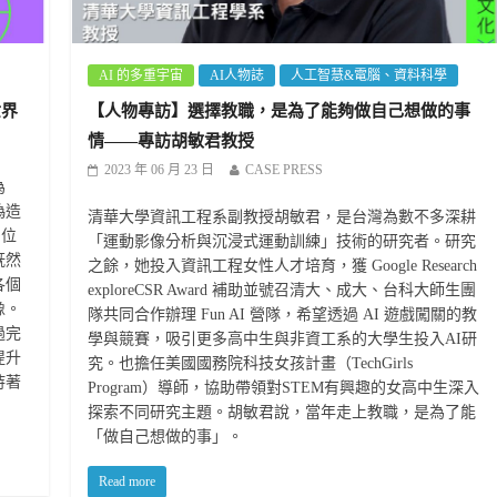
AI 的多重宇宙
AI人物誌
人工智慧&電腦、資料科學
世界
【人物專訪】選擇教職，是為了能夠做自己想做的事
情——專訪胡敏君教授
2023 年 06 月 23 日
CASE PRESS
為
偽造
清華大學資訊工程系副教授胡敏君，是台灣為數不多深耕
多位
「運動影像分析與沉浸式運動訓練」技術的研究者。研究
既然
之餘，她投入資訊工程女性人才培育，獲 Google Research
各個
exploreCSR Award 補助並號召清大、成大、台科大師生團
像。
隊共同合作辦理 Fun AI 營隊，希望透過 AI 遊戲闖關的教
過完
學與競賽，吸引更多高中生與非資工系的大學生投入AI研
提升
究。也擔任美國國務院科技女孩計畫（TechGirls
持著
Program）導師，協助帶領對STEM有興趣的女高中生深入
探索不同研究主題。胡敏君說，當年走上教職，是為了能
「做自己想做的事」。
Read more