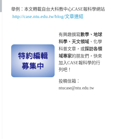
舉例：本文轉載自台大科教中心CASE報科學網站
http://case.ntu.edu.tw/blog/文章連結
有興趣撰寫
數學、地球
科學、天文領域
、化學
科普文章，或
採訪各領
域專家
的朋友們，快來
加入CASE報科學的行
列吧！
投稿信箱：
ntucase@ntu.edu.tw