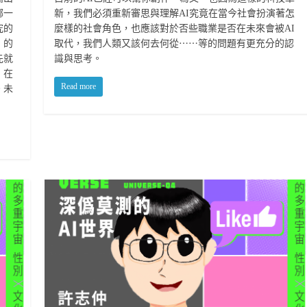
哪一
新，我們必須重新審思與理解AI究竟在當今社會扮演著怎
究的
麼樣的社會角色，也應該對於否些職業是否在未來會被AI
」的
取代，我們人類又該何去何從⋯⋯等的問題有更充分的認
先就
識與思考。
，在
Read more
。未