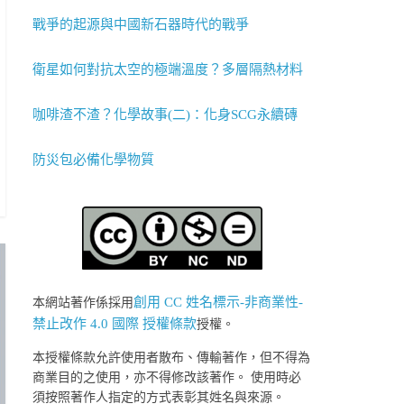
戰爭的起源與中國新石器時代的戰爭
衛星如何對抗太空的極端溫度？多層隔熱材料
咖啡渣不渣？化學故事(二)：化身SCG永續磚
防災包必備化學物質
創用 CC 姓名標示-非商業性-
本網站著作係採用
禁止改作 4.0 國際 授權條款
授權。
本授權條款允許使用者散布、傳輸著作，但不得為
商業目的之使用，亦不得修改該著作。 使用時必
須按照著作人指定的方式表彰其姓名與來源。