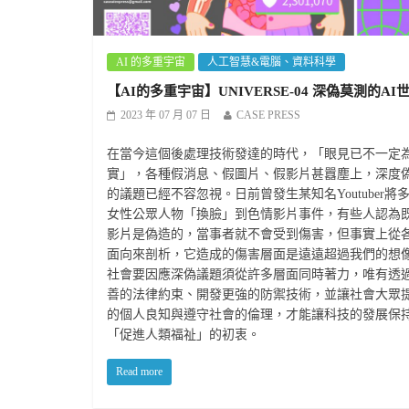
AI 的多重宇宙
人工智慧&電腦、資料科學
【AI的多重宇宙】UNIVERSE-04 深偽莫測的AI
2023 年 07 月 07 日
CASE PRESS
在當今這個後處理技術發達的時代，「眼見已不一定
實」，各種假消息、假圖片、假影片甚囂塵上，深度
的議題已經不容忽視。日前曾發生某知名Youtuber將
女性公眾人物「換臉」到色情影片事件，有些人認為
影片是偽造的，當事者就不會受到傷害，但事實上從
面向來剖析，它造成的傷害層面是遠遠超過我們的想
社會要因應深偽議題須從許多層面同時著力，唯有透
善的法律約束、開發更強的防禦技術，並讓社會大眾
的個人良知與遵守社會的倫理，才能讓科技的發展保
「促進人類福祉」的初衷。
Read more