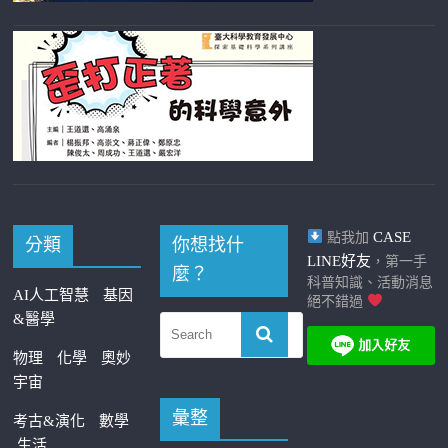
CASE
點我加
分類
你想找什
LINE好友
，第一手
麼？
科普知識、活動消息
AI人工智慧
基因
絕不錯過
&醫學
物理
化學
奧妙
宇宙
彙整
考古&演化
數學
生活