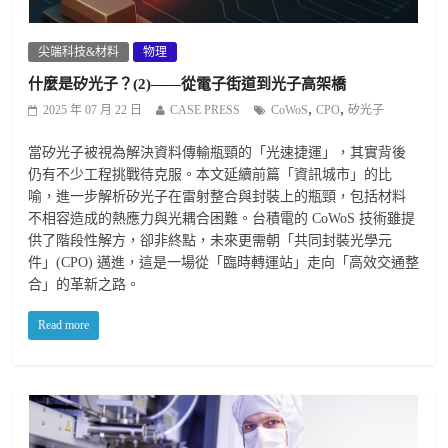
尖端科技&材料
物理
什麼是矽光子？(2)——從電子街道到光子高架橋
,
,
2025 年 07 月 22 日
CASE PRESS
CoWoS
CPO
矽光子
當矽光子被視為解決資料傳輸瓶頸的「光速捷運」，其實背後
仍有不少工程挑戰待克服。本文延續前篇「資訊城市」的比
喻，進一步解析矽光子在雷射整合與封裝上的瓶頸，包括材料
不相容造成的熱應力與光耦合困難。台積電的 CoWoS 技術雖提
供了階段性解方，卻非終點，未來更需朝「共同封裝光學元
件」(CPO) 邁進，這是一場從「臨時轉運站」走向「高效交通整
合」的革新之路。
Read more