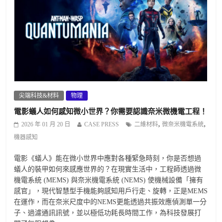
尖端科技&材料
物理
電影蟻人如何感知微小世界？你需要認識奈米微機電工程！
,
,
2026 年 01 月 20 日
CASE PRESS
二維材料
微奈米機電系統
機器感知
電影《蟻人》能在微小世界中應對各種緊急時刻，你是否想過
蟻人的裝甲如何來感應世界的？在現實生活中，工程師透過微
機電系統 (MEMS) 與奈米機電系統 (NEMS) 使機械設備「擁有
感官」，現代智慧型手機能夠感知用戶行走、旋轉，正是MEMS
在運作，而在奈米尺度中的NEMS更能透過共振效應偵測單一分
子、過濾通訊訊號，並以極低功耗長時間工作，為科技發展打