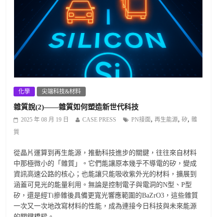
化學
尖端科技&材料
雜質說(2)——雜質如何塑造新世代科技
,
,
,
2025 年 08 月 19 日
CASE PRESS
PN接面
再生能源
矽
雜
質
從晶片運算到再生能源，推動科技進步的關鍵，往往來自材料
中那極微小的「雜質」。它們能讓原本幾乎不導電的矽，變成
資訊高速公路的核心；也能讓只能吸收紫外光的材料，擴展到
涵蓋可見光的能量利用。無論是控制電子與電洞的N型、P型
矽，還是經Ti摻雜後具備更寬光響應範圍的BaZrO3，這些雜質
一次又一次地改寫材料的性能，成為連接今日科技與未來能源
的關鍵橋樑。