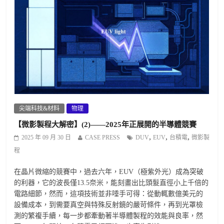
尖端科技&材料
物理
【微影製程大解密】(2)——2025年正展開的半導體競賽
,
,
,
2025 年 09 月 30 日
CASE PRESS
DUV
EUV
台積電
微影製
程
在晶片微縮的競賽中，過去六年，EUV（極紫外光）成為突破
的利器，它的波長僅13.5奈米，能刻畫出比頭髮直徑小上千倍的
電路細節，然而，這項技術並非唾手可得：從動輒數億美元的
設備成本，到需要真空與特殊反射鏡的嚴苛條件，再到光罩檢
測的繁複手續，每一步都牽動著半導體製程的效能與良率，然