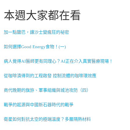
本週大家都在看
加一點鹽巴，讓沙士變瘋狂的祕密
如何選擇Good Energy食物！(一)
病人覺得AI醫師更有同理心？AI正在介入真實醫療現場！
從咖啡漬得到的工程啟發 控制流體的咖啡環效應
商代晚期的旗斿、軍事組織與城池攻防（四）
戰爭的起源與中國新石器時代的戰爭
衛星如何對抗太空的極端溫度？多層隔熱材料