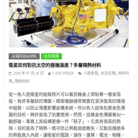
尖端科技&材料
本月精選
衛星如何對抗太空的極端溫度？多層隔熱材料
,
,
2026 年 07 月 28 日
CASE PRESS
人造衛星
太空任務
材料科
,
學
隔熱材料
從一些人造衛星的組裝照片可以看到機身上常貼著一層金箔
般、有許多皺紋的薄膜。精密儀器通常需要在潔淨度高的環境
中組裝，以防止落塵影響設備系統。所以有人認為包裹金色薄
膜的目的，興許是為了防塵使用。然而，這層金色薄膜看似一
戳即破，事實上其結構更像一件「毯子」。它具有很高的熱
阻，目的是為了隔熱，既可防止熱能過度散失，又能抵擋過多
的熱能進入內部，讓衛星的電路、儲存、運算、電池、相機，