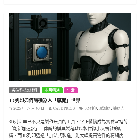
尖端科技&材料
本月精選
生活
3D列印如何讓機器人「感覺」世界
,
,
2025 年 07 月 08 日
CASE PRESS
3D列印
感測器
機器人
3D列印早已不只是製作玩具的工具，它正悄悄成為實驗室裡的
「創新加速器」。傳統的模具製程難以製作微小又複雜的結
構，而3D列印透過「加法式製造」能大幅提高物件的精細度，