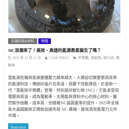
尖端科技&材料
物理
SiC浪潮來了！高效、高速的能源救星誕生了嗎？
,
,
,
2025 年 11 月 11 日
CASE PRESS
半導體
寬能隙
碳化矽
電
動車
當能源危機與氣候變遷壓力越來越大，人類迫切需要更高效率
的能源科技。傳統矽晶片在高溫、高壓下效能降低，於是新一
代「寬能隙半導體」登場，特別是矽碳化物 (SiC)，它能承受高
電壓與高溫，成為電動車、太陽能與資料中心的核心材料。雖
然製作困難、成本高，但隨著SiC晶圓量率的提升，2025年全球
各大晶圓廠商正開始加速布局 SiC 產線，搶攻高效能電力元件
市場。
Read more