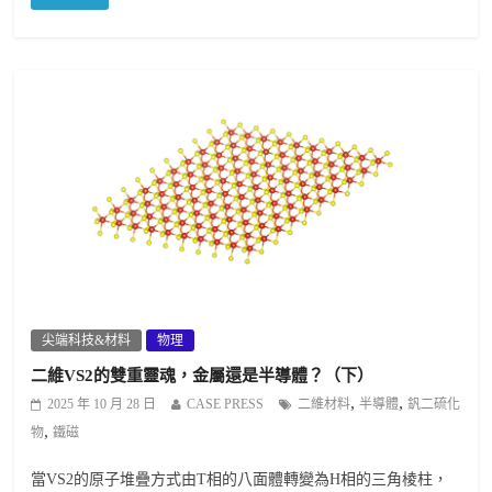
尖端科技&材料
物理
二維VS2的雙重靈魂，金屬還是半導體？（下）
,
,
2025 年 10 月 28 日
CASE PRESS
二維材料
半導體
釩二硫化
,
物
鐵磁
當VS2的原子堆疊方式由T相的八面體轉變為H相的三角棱柱，