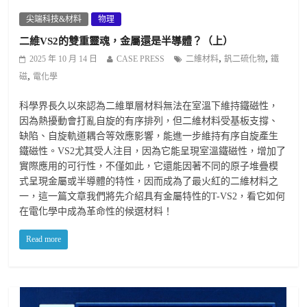
尖端科技&材料
物理
二維VS2的雙重靈魂，金屬還是半導體？（上）
,
,
2025 年 10 月 14 日
CASE PRESS
二維材料
釩二硫化物
鐵
,
磁
電化學
科學界長久以來認為二維單層材料無法在室溫下維持鐵磁性，
因為熱擾動會打亂自旋的有序排列，但二維材料受基板支撐、
缺陷、自旋軌道耦合等效應影響，能進一步維持有序自旋產生
鐵磁性。VS2尤其受人注目，因為它能呈現室溫鐵磁性，增加了
實際應用的可行性，不僅如此，它還能因著不同的原子堆疊模
式呈現金屬或半導體的特性，因而成為了最火紅的二維材料之
一，這一篇文章我們將先介紹具有金屬特性的T-VS2，看它如何
在電化學中成為革命性的候選材料！
Read more