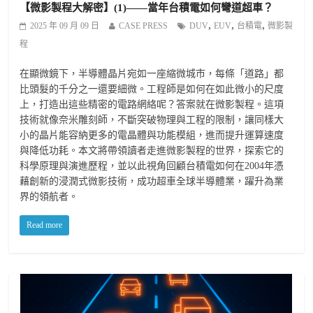
【微影製程大解密】(1)——當年台積電如何彎道超車？
,
,
,
2025 年 09 月 09 日
CASE PRESS
DUV
EUV
台積電
微影製
程
在顯微鏡下，半導體晶片宛如一座縮微城市，每條「道路」都
比頭髮的千分之一還要細微。工程師是如何在如此微小的尺度
上，打造出這些精密的電路網絡呢？答案就在微影製程。這項
技術就像奈米雕刻師，不斷突破物理與工程的限制，讓同樣大
小的晶片能容納更多的電晶體與功能模組，進而提升運算速度
與降低功耗。本文將帶領讀者走進微影製程的世界，探索它的
科學原理與演進歷程，並以此視角回顧台積電如何在2004年憑
藉創新的浸潤式微影技術，成功超車全球半導體業，躍升為業
界的領航者。
Read more