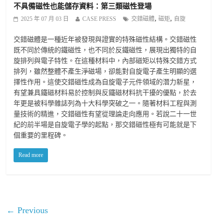
不具備磁性也能儲存資料：第三類磁性登場
,
,
2025 年 07 月 03 日
CASE PRESS
交錯磁體
磁矩
自旋
交錯磁體是一種近年被發現與證實的特殊磁性結構。交錯磁性
既不同於傳統的鐵磁性，也不同於反鐵磁性，展現出獨特的自
旋排列與電子特性。在這種材料中，內部磁矩以特殊交錯方式
排列，雖然整體不產生淨磁場，卻能對自旋電子產生明顯的選
擇性作用。這使交錯磁性成為自旋電子元件領域的潛力新星，
有望兼具鐵磁材料易於控制與反鐵磁材料抗干擾的優點，於去
年更是被科學雜誌列為十大科學突破之一。隨著材料工程與測
量技術的精進，交錯磁性有望從理論走向應用。若說二十一世
紀的前半場是自旋電子學的起點，那交錯磁性極有可能就是下
個重要的里程碑。
Read more
← Previous