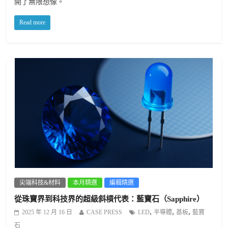
開了無限想像。
Read more
尖端科技&材料
本月精選
編輯精選
從珠寶界到科技界的超級斜槓代表：藍寶石（Sapphire）
,
,
,
2025 年 12 月 16 日
CASE PRESS
LED
半導體
基板
藍寶
石