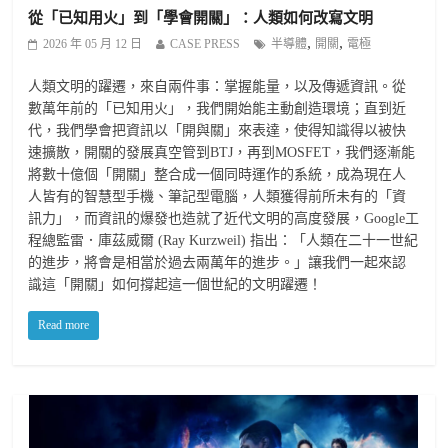
從「已知用火」到「學會開關」：人類如何改寫文明
,
,
2026 年 05 月 12 日
CASE PRESS
半導體
開關
電極
人類文明的躍遷，來自兩件事：掌握能量，以及傳遞資訊。從
數萬年前的「已知用火」，我們開始能主動創造環境；直到近
代，我們學會把資訊以「開與關」來表達，使得知識得以被快
速擴散，開關的發展真空管到BTJ，再到MOSFET，我們逐漸能
將數十億個「開關」整合成一個同時運作的系統，成為現在人
人皆有的智慧型手機、筆記型電腦，人類獲得前所未有的「資
訊力」，而資訊的爆發也造就了近代文明的高度發展，Google工
程總監雷．庫茲威爾 (Ray Kurzweil) 指出：「人類在二十一世紀
的進步，將會是相當於過去兩萬年的進步。」讓我們一起來認
識這「開關」如何撐起這一個世紀的文明躍遷！
Read more