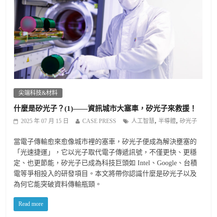
尖端科技&材料
什麼是矽光子？(1)——資訊城市大塞車，矽光子來救援！
,
,
2025 年 07 月 15 日
CASE PRESS
人工智慧
半導體
矽光子
當電子傳輸愈來愈像城市裡的塞車，矽光子便成為解決壅塞的
「光速捷運」，它以光子取代電子傳遞訊號，不僅更快、更穩
定、也更節能，矽光子已成為科技巨頭如 Intel、Google、台積
電等爭相投入的研發項目。本文將帶你認識什麼是矽光子以及
為何它能突破資料傳輸瓶頸。
Read more