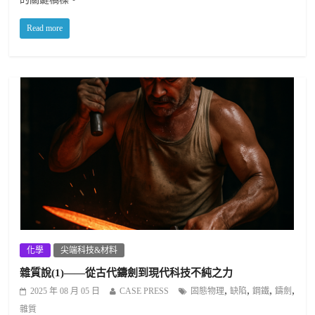
Read more
化學
尖端科技&材料
雜質說(1)——從古代鑄劍到現代科技不純之力
,
,
,
,
2025 年 08 月 05 日
CASE PRESS
固態物理
缺陷
鋼鐵
鑄劍
雜質