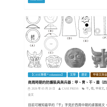
【CASE專欄 * columnists】
文學
歷史
甲骨文與
商周時期的防護裝具與兵器：甲、冑、干、盾（四
,
,
,
2026 年 05 月 20 日
CASE PRESS
干
橹
甲骨文
金文
目前可確知最早的「干」字見於西周中期的豦簋銘文