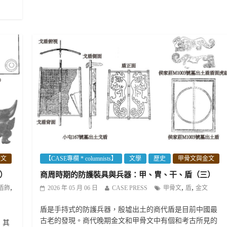
金文
【CASE專欄 * columnists】
文學
歷史
甲骨文與金文
）
商周時期的防護裝具與兵器：甲、冑、干、盾（三）
,
,
,
盾飾
2026 年 05 月 06 日
CASE PRESS
甲骨文
盾
金文
盾是手持式的防護兵器，殷墟出土的商代盾是目前中國最
古老的發現。商代晚期金文和甲骨文中有個和考古所見的
，其