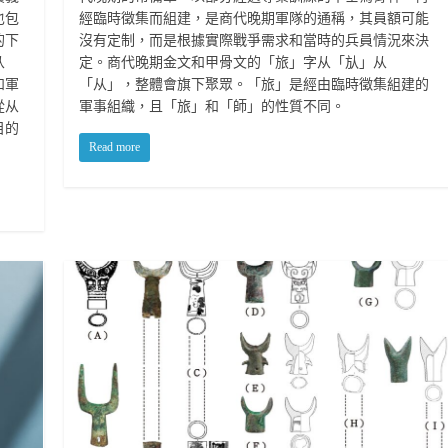
也包
經臨時徵集而組建，是商代晚期軍隊的通稱，其員額可能
的下
沒有定制，而是根據實際戰爭需求和當時的兵員情況來決
从
定。商代晚期金文和甲骨文的「旅」字从「㫃」从
和軍
「从」，整體會旗下聚眾。「旅」是經由臨時徵集組建的
從从
軍事組織，且「旅」和「師」的性質不同。
目的
Read more