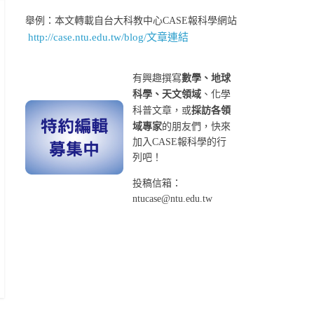
舉例：本文轉載自台大科教中心CASE報科學網站
http://case.ntu.edu.tw/blog/文章連結
有興趣撰寫
數學、地球
科學、天文領域
、化學
科普文章，或
採訪各領
域專家
的朋友們，快來
加入CASE報科學的行
列吧！
投稿信箱：
ntucase@ntu.edu.tw