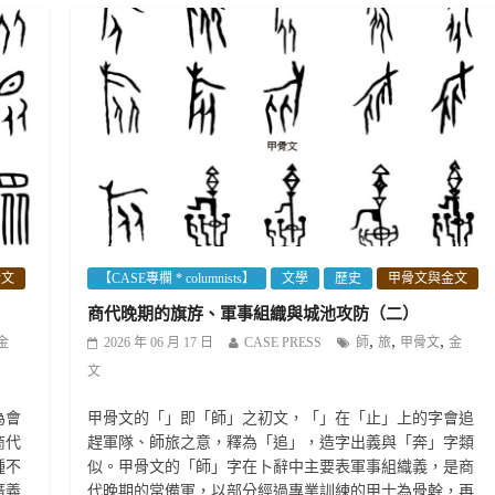
金文
【CASE專欄 * columnists】
文學
歷史
甲骨文與金文
商代晚期的旗斿、軍事組織與城池攻防（二）
,
,
,
金
2026 年 06 月 17 日
CASE PRESS
師
旅
甲骨文
金
文
為會
甲骨文的「」即「師」之初文，「」在「止」上的字會追
商代
趕軍隊、師旅之意，釋為「追」，造字出義與「奔」字類
種不
似。甲骨文的「師」字在卜辭中主要表軍事組織義，是商
廣義
代晚期的常備軍，以部分經過專業訓練的甲士為骨幹，再