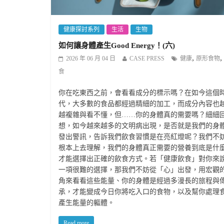
健康探討系列
生活
生物
如何讓身體產生Good Energy！(六)
,
,
2026 年 06 月 04 日
CASE PRESS
健康
原形食物
食
你在吃東西之前，會看看成分的標示嗎？在如今這個
代，大多數的食品都經過精細的加工，而成分內容也
越複雜與看不懂，但……你的身體真的需要嗎？細細
想，如今越來越多的文明病出現，是否就是我們的身
發出警訊，告訴我們飲食習慣是在亮紅燈呢？我們不
根本上去理解，我們的身體真正需要的營養到底是什
才能選擇出正確的飲食方式。若「健康飲食」對你來
一項很難的選擇，那我們不妨從「心」出發，用宏觀
角來看看這些能量、你的身體是經過多漫長的旅程與
承，才能變成今日你將吃入口的食物，以及幫你處理
產生能量的軀體。
Read more