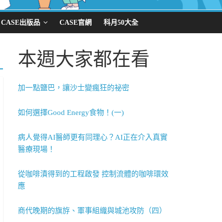
CASE出版品
CASE官網
科月50大全
本週大家都在看
加一點鹽巴，讓沙士變瘋狂的祕密
如何選擇Good Energy食物！(一)
病人覺得AI醫師更有同理心？AI正在介入真實
醫療現場！
從咖啡漬得到的工程啟發 控制流體的咖啡環效
應
商代晚期的旗斿、軍事組織與城池攻防（四）