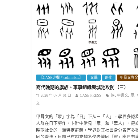
【CASE專欄 * columnists】
文學
歷史
甲骨文與
商代晚期的旗斿、軍事組織與城池攻防（三）
,
,
,
2026 年 07 月 01 日
CASE PRESS
族
甲骨文
眾
文
甲骨文的「眾」字為「日」下从三「人」，學界多認
人群在日下勞作。卜辭中常見「眾」和「眾人」，是
晚期社會的一類特定群體，學界對其社會身分曾有多
同的看法，目前已有越來越多學者贊同「眾」應具有