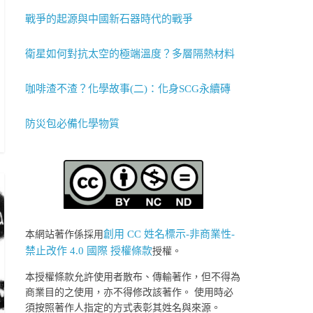
戰爭的起源與中國新石器時代的戰爭
衛星如何對抗太空的極端溫度？多層隔熱材料
咖啡渣不渣？化學故事(二)：化身SCG永續磚
防災包必備化學物質
創用 CC 姓名標示-非商業性-
本網站著作係採用
禁止改作 4.0 國際 授權條款
授權。
本授權條款允許使用者散布、傳輸著作，但不得為
商業目的之使用，亦不得修改該著作。 使用時必
須按照著作人指定的方式表彰其姓名與來源。