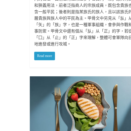
和狹義用法，前者泛指商人的宗族成員，既包含貴族
含一般平民；後者則是指某族氏的族人，且以該族氏
層貴族與族人中的平民為主。甲骨文中另見从「㫃」
「矢」的「族」字，也是一種軍事組織，會參與作戰
事防禦。甲骨文中還有個从「㫃」从「正」的字，若
「囗」从「止」的「正」字來理解，整體可會軍隊向
地進發或進行攻城。
Read more