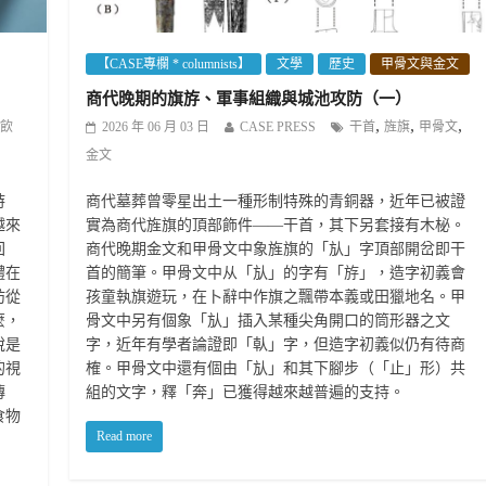
【CASE專欄 * columnists】
文學
歷史
甲骨文與金文
商代晚期的旗斿、軍事組織與城池攻防（一）
,
,
,
飲
2026 年 06 月 03 日
CASE PRESS
干首
旌旗
甲骨文
金文
時
商代墓葬曾零星出土一種形制特殊的青銅器，近年已被證
越來
實為商代旌旗的頂部飾件——干首，其下另套接有木柲。
回
商代晚期金文和甲骨文中象旌旗的「㫃」字頂部開岔即干
體在
首的簡筆。甲骨文中从「㫃」的字有「斿」，造字初義會
妨從
孩童執旗遊玩，在卜辭中作旗之飄帶本義或田獵地名。甲
麼，
骨文中另有個象「㫃」插入某種尖角開口的筒形器之文
說是
字，近年有學者論證即「倝」字，但造字初義似仍有待商
的視
榷。甲骨文中還有個由「㫃」和其下腳步（「止」形）共
傳
組的文字，釋「奔」已獲得越來越普遍的支持。
食物
Read more