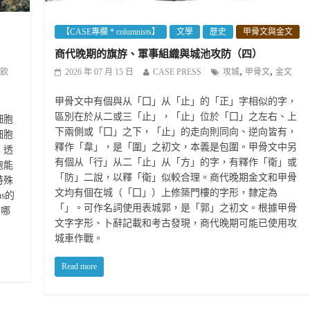
【CASE專欄 * columnists】
文學
歷史
甲骨文與金文
商代晚期的旗斿、軍事組織與城池攻防（四）
,
,
飲
2026 年 07 月 15 日
CASE PRESS
攻城
甲骨文
金文
甲骨文中有個與从「囗」从「止」的「正」字相似的字，
區別在於从二或三「止」，「止」位於「囗」之左右、上
細胞
下兩側或「囗」之下，「止」的走向則同向、逆向皆有，
細胞
釋作「韋」，是「圍」之初文，本義是包圍。甲骨文中另
，透
有個从「行」从二「止」从「方」的字，有釋作「衛」或
胞能
「防」二說，以釋「衛」似較合理。商代晚期金文和甲骨
特殊
文均有個在城（「囗」）上修築門樓的字形，隸定為
s的
「」。可作名詞使用表城郭，是「郭」之初文。根據甲骨
，哪
文字字形、卜辭記載和考古發現，商代晚期可能已使用攻
城車作戰。
Read more