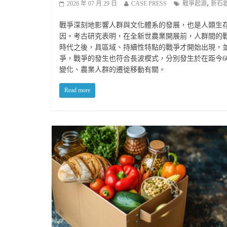
,
2026 年 07 月 29 日
CASE PRESS
戰爭起源
新石
戰爭深刻地影響人群與文化體系的發展，也是人類生
因。考古研究表明，在全新世農業開展前，人群間的
時代之後，具區域、持續性特點的戰爭才開始出現，
爭，戰爭的發生也符合長波模式，分別發生於在距今6000
變化、農業人群的遷徙移動有關。
Read more