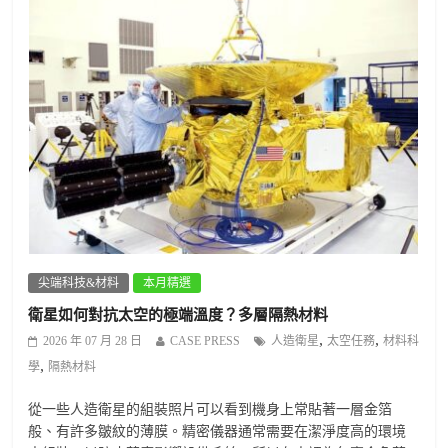
尖端科技&材料
本月精選
衛星如何對抗太空的極端溫度？多層隔熱材料
,
,
2026 年 07 月 28 日
CASE PRESS
人造衛星
太空任務
材料科
,
學
隔熱材料
從一些人造衛星的組裝照片可以看到機身上常貼著一層金箔
般、有許多皺紋的薄膜。精密儀器通常需要在潔淨度高的環境