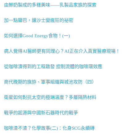
由鮮奶製成的多樣美味——乳製品家族的探索
加一點鹽巴，讓沙士變瘋狂的祕密
如何選擇Good Energy食物！(一)
病人覺得AI醫師更有同理心？AI正在介入真實醫療現場！
從咖啡漬得到的工程啟發 控制流體的咖啡環效應
商代晚期的旗斿、軍事組織與城池攻防（四）
衛星如何對抗太空的極端溫度？多層隔熱材料
戰爭的起源與中國新石器時代的戰爭
咖啡渣不渣？化學故事(二)：化身SCG永續磚