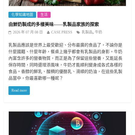
化學知識地圖
生活
由鮮奶製成的多樣美味——乳製品家族的探索
,
2026 年 07 月 08 日
CASE PRESS
乳製品
牛奶
乳製品應該是世界上最受歡迎、分布最廣的食品了，不論你是
什麼國籍、什麼年齡，餐桌上幾乎都會有乳製品的身影。牛奶
內富含許多的營養物質，而正是為了保留這些營養，又能延長
保存時間，同時還增添風味，牛奶才能順利變身成各式各樣的
食品。香醇的鮮乳、酸稠的優酪乳、滑順的奶油，在這些乳製
品當中，你最喜歡哪一種呢？
Read more