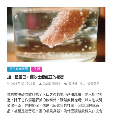
化學知識地圖
生活
加一點鹽巴，讓沙士變瘋狂的祕密
,
,
2026 年 07 月 22 日
CASE PRESS
成核點
沙士
碳酸飲料
你喜歡喝碳酸飲料嗎？入口之後的氣泡刺激感讓不少人相當著
迷。除了當作消暑解膩的飲料外，碳酸飲料從誕生以來也被開
發出千奇百怪的用途，像是治療感冒的神藥、滷肉時的輔助
品，甚至是迷音短片裡的噴泉兵器。為什麼碳酸飲料入口後會