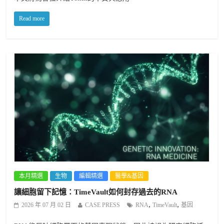
Read more
本月精選
生物
編輯精選
醫學&基因
讓細胞留下記憶：TimeVault如何封存過去的RNA
,
,
2026 年 07 月 02 日
CASE PRESS
RNA
TimeVault
基因