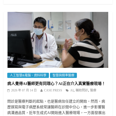
人工智慧&電腦、資料科學
智慧與精準醫療
病人覺得AI醫師更有同理心？AI正在介入真實醫療現場！
,
,
2026 年 07 月 14 日
CASE PRESS
AI
輔助問診
醫療
問診是醫療判斷的起點，也是醫病信任建立的開始，然而，病
歷撰寫與電子病歷系統常讓醫師在診間中分心，進一步影響醫
病溝通品質，近年生成式AI開始進入醫療現場，一方面發展出