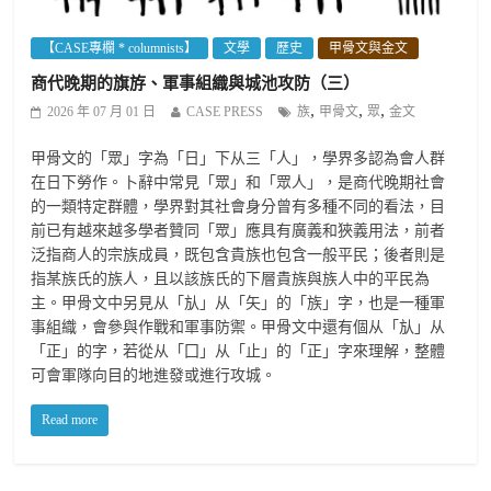
【CASE專欄 * columnists】
文學
歷史
甲骨文與金文
商代晚期的旗斿、軍事組織與城池攻防（三）
,
,
,
2026 年 07 月 01 日
CASE PRESS
族
甲骨文
眾
金文
甲骨文的「眾」字為「日」下从三「人」，學界多認為會人群
在日下勞作。卜辭中常見「眾」和「眾人」，是商代晚期社會
的一類特定群體，學界對其社會身分曾有多種不同的看法，目
前已有越來越多學者贊同「眾」應具有廣義和狹義用法，前者
泛指商人的宗族成員，既包含貴族也包含一般平民；後者則是
指某族氏的族人，且以該族氏的下層貴族與族人中的平民為
主。甲骨文中另見从「㫃」从「矢」的「族」字，也是一種軍
事組織，會參與作戰和軍事防禦。甲骨文中還有個从「㫃」从
「正」的字，若從从「囗」从「止」的「正」字來理解，整體
可會軍隊向目的地進發或進行攻城。
Read more