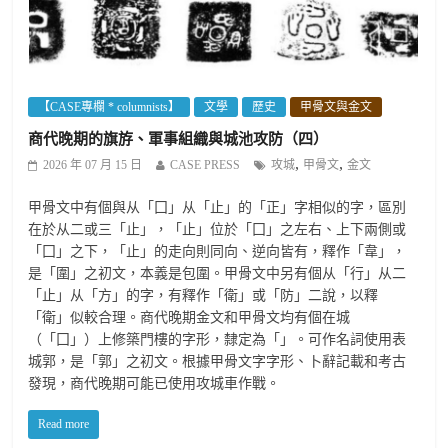
【CASE專欄 * columnists】
文學
歷史
甲骨文與金文
商代晚期的旗斿、軍事組織與城池攻防（四）
,
,
2026 年 07 月 15 日
CASE PRESS
攻城
甲骨文
金文
甲骨文中有個與从「囗」从「止」的「正」字相似的字，區別
在於从二或三「止」，「止」位於「囗」之左右、上下兩側或
「囗」之下，「止」的走向則同向、逆向皆有，釋作「韋」，
是「圍」之初文，本義是包圍。甲骨文中另有個从「行」从二
「止」从「方」的字，有釋作「衛」或「防」二說，以釋
「衛」似較合理。商代晚期金文和甲骨文均有個在城
（「囗」）上修築門樓的字形，隸定為「」。可作名詞使用表
城郭，是「郭」之初文。根據甲骨文字字形、卜辭記載和考古
發現，商代晚期可能已使用攻城車作戰。
Read more