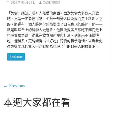
2026 年 06 月 29 日
CASE PRESS
「美食」應該是所有人熱愛的東西。面對美食大多數人喜歡
吃、更進一步者懂得吃、少數一部分人因為愛而走上料理人之
路，而還有一個人將這份熱情變成了自我實現的路徑，他——
就是料理台上的科學人史達魯。他因為愛美食卻吃不起而走上
料理實驗之路，從此在飲食圈內摸爬打滾，到後來不僅懂得
吃、懂得煮，更能講得出「好吃」背後的科學邏輯。來看看史
達魯從平凡的饕客一路蛻變為料理台上的科學人的故事吧！
Read more
← Previous
本週大家都在看