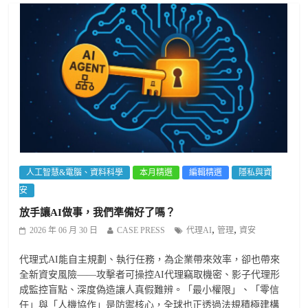
人工智慧&電腦、資料科學
本月精選
編輯精選
隱私與資
安
放手讓AI做事，我們準備好了嗎？
,
,
2026 年 06 月 30 日
CASE PRESS
代理AI
管理
資安
代理式AI能自主規劃、執行任務，為企業帶來效率，卻也帶來
全新資安風險——攻擊者可操控AI代理竊取機密、影子代理形
成監控盲點、深度偽造讓人真假難辨。「最小權限」、「零信
任」與「人機協作」是防禦核心，全球也正透過法規積極建構