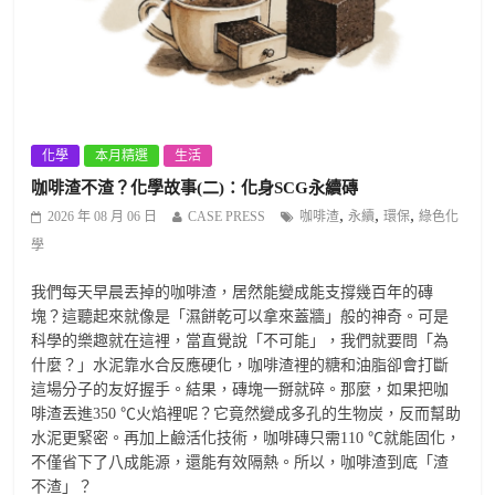
化學
本月精選
生活
咖啡渣不渣？化學故事(二)：化身SCG永續磚
,
,
,
2026 年 08 月 06 日
CASE PRESS
咖啡渣
永續
環保
綠色化
學
我們每天早晨丟掉的咖啡渣，居然能變成能支撐幾百年的磚
塊？這聽起來就像是「濕餅乾可以拿來蓋牆」般的神奇。可是
科學的樂趣就在這裡，當直覺說「不可能」，我們就要問「為
什麼？」水泥靠水合反應硬化，咖啡渣裡的糖和油脂卻會打斷
這場分子的友好握手。結果，磚塊一掰就碎。那麼，如果把咖
啡渣丟進350 ℃火焰裡呢？它竟然變成多孔的生物炭，反而幫助
水泥更緊密。再加上鹼活化技術，咖啡磚只需110 ℃就能固化，
不僅省下了八成能源，還能有效隔熱。所以，咖啡渣到底「渣
不渣」？