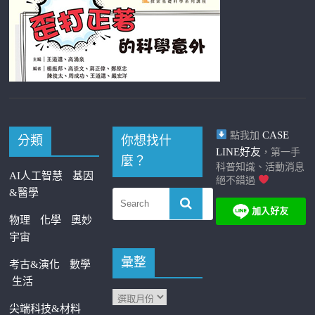
CASE
點我加
分類
你想找什
LINE好友
，第一手
麼？
科普知識、活動消息
AI人工智慧
基因
絕不錯過
&醫學
物理
化學
奧妙
宇宙
彙整
考古&演化
數學
生活
尖端科技&材料