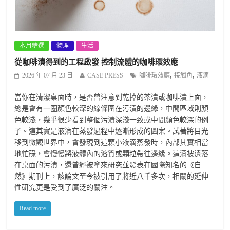
本月精選
物理
生活
從咖啡漬得到的工程啟發 控制流體的咖啡環效應
,
,
2026 年 07 月 23 日
CASE PRESS
咖啡環效應
接觸角
液滴
當你在清潔桌面時，是否曾注意到乾掉的茶漬或咖啡漬上面，
總是會有一圈顏色較深的線條圍在污漬的邊緣，中間區域則顏
色較淺，幾乎很少看到整個污漬深淺一致或中間顏色較深的例
子。這其實是液滴在蒸發過程中逐漸形成的圖案。試著將目光
移到微觀世界中，會發現到這顆小液滴蒸發時，內部其實相當
地忙碌，會慢慢將液體內的溶質或顆粒帶往邊緣。這滴被遺落
在桌面的污漬，還曾經被拿來研究並發表在國際知名的《自
然》期刊上，該論文至今被引用了將近八千多次，相關的延伸
性研究更是受到了廣泛的關注。
Read more