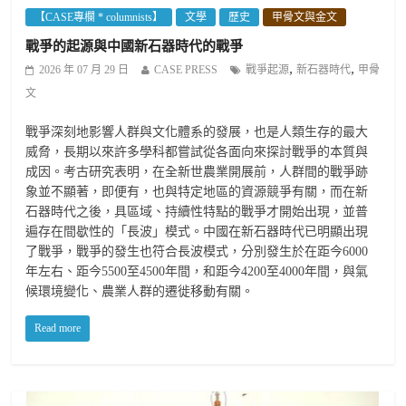
【CASE專欄 * columnists】
文學
歷史
甲骨文與金文
戰爭的起源與中國新石器時代的戰爭
,
,
2026 年 07 月 29 日
CASE PRESS
戰爭起源
新石器時代
甲骨
文
戰爭深刻地影響人群與文化體系的發展，也是人類生存的最大
威脅，長期以來許多學科都嘗試從各面向來探討戰爭的本質與
成因。考古研究表明，在全新世農業開展前，人群間的戰爭跡
象並不顯著，即便有，也與特定地區的資源競爭有關，而在新
石器時代之後，具區域、持續性特點的戰爭才開始出現，並普
遍存在間歇性的「長波」模式。中國在新石器時代已明顯出現
了戰爭，戰爭的發生也符合長波模式，分別發生於在距今6000
年左右、距今5500至4500年間，和距今4200至4000年間，與氣
候環境變化、農業人群的遷徙移動有關。
Read more