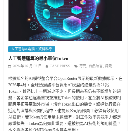
人工智慧&電腦、資料科學
人工智慧運算的最小單位Token
,
,
2026 年 07 月 07 日
CASE PRESS
符元
自然語言
詞元
根據知名的AI模型整合平台OpenRouter展示的最新數據顯示，在
2026年4月，全球透過該平台調用AI模型的總量約為21兆
Token，雖然比上一週減少不少，但長期來看仍有不斷增加的趨
勢。各企業也逐漸重視並推動Token的使用，甚至將AI模型的相
關應用拓展至海外市場，增進Token出口的機會。輝達執行長在
近期的演講與公開行程中，也提及公司內部員工必須有效使用
AI技術，若Token的使用量未達標準，對工作效率與競爭力都是
嚴重損失。Token為何如此重要，還被視為AI技術的調用計量？
本文將為各位介紹Token的本質與應用。