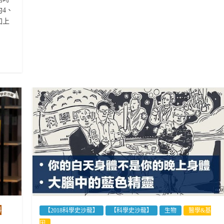
4、
加上
科
【2018科學史沙龍】
【科學史沙龍】
生物
醫學&基
因