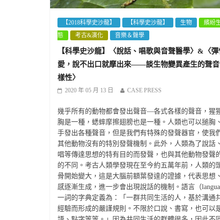
【2018科學史沙龍】
【科學史沙龍】
生物
繽紛
態
考古&演化
音樂＆聲學
【科學史沙龍】〈說話、唱歌與音聲醫學〉&〈彈
愛，說不出口就摩出來——談生物變異產生的聲音
樣性〉
2020 年 05 月 13 日
CASE PRESS
幾乎所有的動物都會發出聲音—各式各樣的聲音，猩
胸是一種，蟋蟀摩擦翅膀也是一種。人類也可以搥胸
手發出各種聲音，但是我們有特殊的發聲器官，使我
其他動物沒有的特別發聲機制。此外，人類為了說話
唱等傳達思想的特有目的而發聲，也與其他動物發聲
的不同。考古人類學發現在至今約五萬年前，人類的
骨開始變大，這是大腦前額葉發達的證據，代表思想
感逐漸生成，進一步會出現說話的機制。語言（langua
一詞的字典定義為：「一群共同生活的人，基於溝通
經驗而形成的嚴謹規則。不限於口說、書寫，也可以
語、點字等等。」因為共同生活的群體很多，因此不