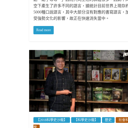
空下產生了許多不同的語言，據統計目前世界上現存約
5000種口說語言，其中大部分沒有對應的書寫語言，
受強勢文化的影響，故正在快速消失當中。
Read more
【2018科學史沙龍】
【科學史沙龍】
歷史
社會
學