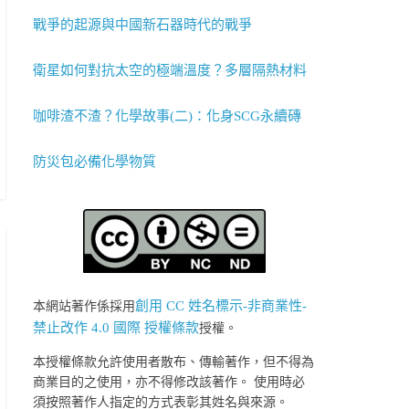
戰爭的起源與中國新石器時代的戰爭
衛星如何對抗太空的極端溫度？多層隔熱材料
咖啡渣不渣？化學故事(二)：化身SCG永續磚
防災包必備化學物質
創用 CC 姓名標示-非商業性-
本網站著作係採用
禁止改作 4.0 國際 授權條款
授權。
本授權條款允許使用者散布、傳輸著作，但不得為
商業目的之使用，亦不得修改該著作。 使用時必
須按照著作人指定的方式表彰其姓名與來源。