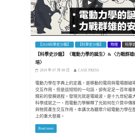
【2018科學史沙龍】
【科學史沙龍】
物理
科學
【科學史沙龍】〈電動力學的誕生〉&〈力戰群雄
培〉
2019 年 07 月 09 日
CASE PRESS
電動力學在字典上的定義，是移動的電荷與電場跟磁
交互作用。但是這短短的一句話，卻有足足一百年複
精彩的發展過程。發現光就是電磁波，是十九世紀最
科學成就之一，而電動力學解釋了光如何在介質中傳
與物質產生交互作用。本講次為聽眾介紹電動力學在
上的重大發展。
Read more