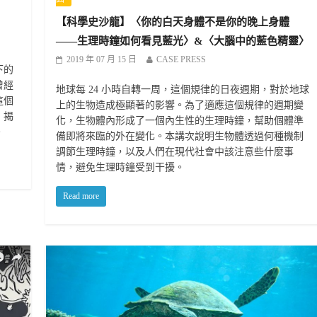
【科學史沙龍】〈你的白天身體不是你的晚上身體
——生理時鐘如何看見藍光〉&〈大腦中的藍色精靈〉
2019 年 07 月 15 日
CASE PRESS
下的
曾經
地球每 24 小時自轉一周，這個規律的日夜週期，對於地球
這個
上的生物造成極顯著的影響。為了適應這個規律的週期變
，揭
化，生物體內形成了一個內生性的生理時鐘，幫助個體準
。
備即將來臨的外在變化。本講次說明生物體透過何種機制
調節生理時鐘，以及人們在現代社會中該注意些什麼事
情，避免生理時鐘受到干擾。
Read more