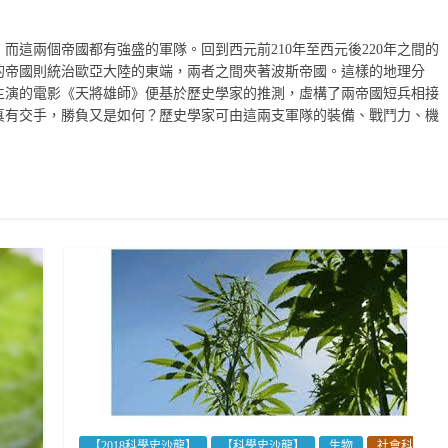
而這兩個帝國都有強盛的軍隊。回到西元前210年至西元後220年之間的
的帝國則統治歐亞大陸的東端，兩者之間夾著波斯帝國。這樣的地理分
主演的電影《天將雄師》便基於歷史學家的推測，虛構了兩帝國短兵相接
真有交手，勝負又是如何？歷史學家可由這兩支軍隊的裝備、戰鬥力、機
【2018科學史沙龍】
【科學史沙龍】
生物
社會科