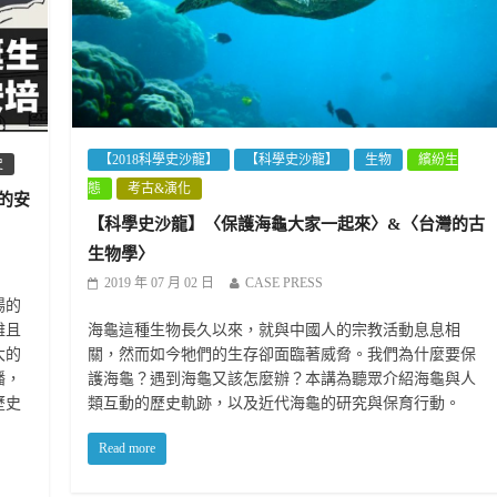
【2018科學史沙龍】
【科學史沙龍】
生物
繽紛生
史
態
考古&演化
的安
【科學史沙龍】〈保護海龜大家一起來〉&〈台灣的古
生物學〉
2019 年 07 月 02 日
CASE PRESS
場的
雜且
海龜這種生物長久以來，就與中國人的宗教活動息息相
大的
關，然而如今牠們的生存卻面臨著威脅。我們為什麼要保
播，
護海龜？遇到海龜又該怎麼辦？本講為聽眾介紹海龜與人
歷史
類互動的歷史軌跡，以及近代海龜的研究與保育行動。
Read more