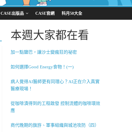
CASE出版品
CASE官網
科月50大全
本週大家都在看
加一點鹽巴，讓沙士變瘋狂的祕密
如何選擇Good Energy食物！(一)
病人覺得AI醫師更有同理心？AI正在介入真實
醫療現場！
從咖啡漬得到的工程啟發 控制流體的咖啡環效
應
商代晚期的旗斿、軍事組織與城池攻防（四）