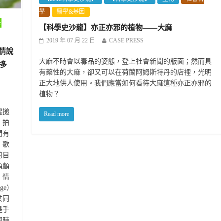
學
醫學&基因
生
【科學史沙龍】亦正亦邪的植物——大麻
2019 年 07 月 22 日
CASE PRESS
情說
大麻不時會以毒品的姿態，登上社會新聞的版面；然而具
多
有藥性的大麻，卻又可以在荷蘭阿姆斯特丹的店裡，光明
正大地供人使用。我們應當如何看待大麻這種亦正亦邪的
植物？
猩搥
Read more
、拍
們有
、歌
的目
頭顱
、情
ge）
共同
是手
同時