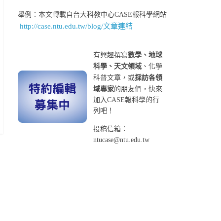
舉例：本文轉載自台大科教中心CASE報科學網站
http://case.ntu.edu.tw/blog/文章連結
有興趣撰寫
數學、地球
科學、天文領域
、化學
科普文章，或
採訪各領
域專家
的朋友們，快來
加入CASE報科學的行
列吧！
投稿信箱：
ntucase@ntu.edu.tw