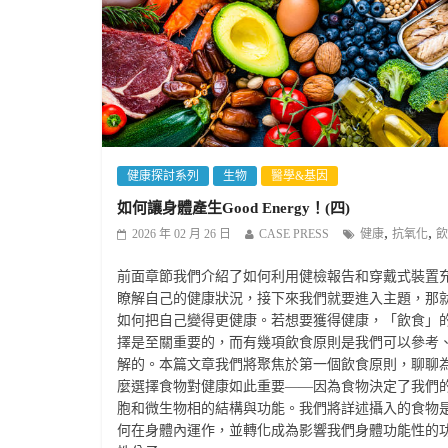
健康探討系列
生物
醫學&基因
如何讓身體產生Good Energy！(四)
,
,
2026 年 02 月 26 日
CASE PRESS
健康
抗氧化
飲
前面章節我們介紹了如何利用健檢報告和穿戴式裝置
瞭解自己的健康狀況，接下來我們就要進入主題，那
如何把自己變得更健康。若想要獲得健康，「飲食」
擇是至關重要的，而有幾項飲食原則是我們可以參考
解的。本篇文章我們將聚焦於第一個飲食原則，聊聊
麼選擇食物對健康如此重要——因為食物決定了我們
胞和微生物相的結構與功能。我們將詳述攝入的食物
何在身體內運作，並轉化成為影響我們身體功能性的