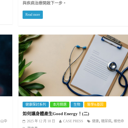
與疾病治療開啟下一步。
Read more
健康探討系列
本月精選
生物
醫學&基因
如何讓身體產生Good Energy！(二)
,
,
,
山中
2025 年 12 月 18 日
CASE PRESS
健康
糖尿病
維他命