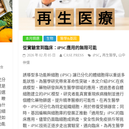
本月精選
生物
醫學&基因
從實驗室到臨床：iPSC應用的無限可能
,
,
2026 年 02 月 05 日
CASE PRESS
iPSC
再生醫學
山中
伸彌
食
誘導型多功能幹細胞 (iPSC) 讓已分化的體細胞得以重返多
充分
能狀態，為醫學研究帶來革命性突破。本文介紹iPSC在疾
就是
病模型、藥物研發與再生醫學領域的應用。透過患者自體
的選
細胞建立的iPSC模型，研究者能真實重現疾病機制並進行
、瞭
個體化藥物篩選，提升精準醫療的可能性。在再生醫學
為什
中，iPSC可分化為特定組織細胞，用於修復受損器官；同
的細
時，基因編輯與細胞庫的發展正推動「通用型」iPSC的臨
是如
床應用。儘管仍面臨細胞成熟度、安全性與免疫排斥等挑
功能
戰，iPSC技術正逐步走出實驗室，邁向臨床，為再生醫學