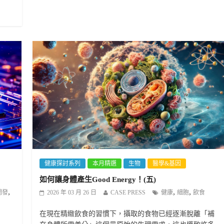
健康探討系列
本月精選
生物
醫學&基因
如何讓身體產生Good Energy！(五)
,
,
,
開發
2026 年 03 月 26 日
CASE PRESS
健康
細胞
飲食
在現在精緻飲食的習慣下，攝取的食物已經逐漸脫離「補