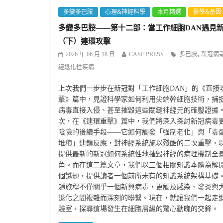
多變多巴胺
心理&神經科學
本月精選
醫學&基因
多變多巴胺——第十二部：當工作細胞DAN遇見
（下）連環攻擊
,
2026 年 06 月 18 日
CASE PRESS
多巴胺
新冠病
經退化性疾病
上次我們一步步在新冠對「工作細胞DAN」的《直接
擊》篇中，見證科學家如何利用尖端幹細胞技術，捕
病毒直接入侵、甚至摧毀這些關鍵神經元的確鑿證據
次，在《連環重擊》篇中，我們將深入探討新冠病毒
陰險的後續手段——它如何觸發「強制老化」與「毒
堆積」連鎖反應，對神經系統施以殘酷的二次重擊，
提供最新的新冠如何系統性地摧毀神經的病理機制全
角。而在這二篇文章，我們以三個相關知識本體為解
個謎題，提供讀者一個前所未有的知識系統架構基礎
趟旅程不僅關乎一個新興病毒，更觸及感染、發炎與
退化之間複雜而深刻的聯繫。現在，就讓我們一起走
驗室，探尋這場發生在細胞層級的驚心動魄的交鋒。