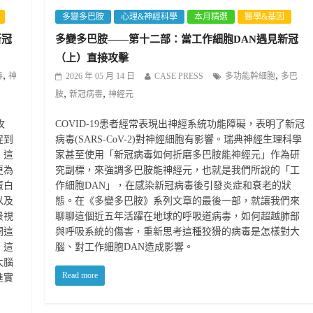
多變多巴胺
心理&神經科學
本月精選
醫學&基因
新冠
多變多巴胺——第十二部：當工作細胞DAN遇見新冠
（上）直接攻擊
,
,
毒
神
2026 年 05 月 14 日
CASE PRESS
多功能幹細胞
多巴
,
,
胺
新冠病毒
神經元
攻
COVID-19患者經常表現出神經系統功能障礙，表明了新冠
捉到
病毒(SARS-CoV-2)對神經細胞有影響。瑞典神經生理科學
。這
家甚至使用「新冠病毒如何折磨多巴胺能神經元」作為研
更為
究副標，來強調多巴胺能神經元，也就是我們所說的「工
蛋白
作細胞DAN」，在感染新冠病毒後引發炎症和衰老的狀
以及
態。在《多變多巴胺》系列文章的最後一部，就讓我們來
景視
聊聊這個近五年活躍在地球的呼吸道病毒，如何超越肺部
開這
與呼吸系統的傷害，重新思考這種狡猾的病毒是怎樣對大
。這
腦、對工作細胞DAN造成影響。
大腦
Read more
進實