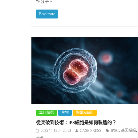
性分子。
Read more
本月精選
生物
醫學&基因
從突破到技術：iPS細胞是如何製造的？
,
2025 年 12 月 25 日
CASE PRESS
iPSC
基因編輯