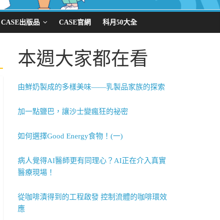
CASE出版品
CASE官網
科月50大全
本週大家都在看
由鮮奶製成的多樣美味——乳製品家族的探索
加一點鹽巴，讓沙士變瘋狂的祕密
如何選擇Good Energy食物！(一)
病人覺得AI醫師更有同理心？AI正在介入真實
醫療現場！
從咖啡漬得到的工程啟發 控制流體的咖啡環效
應