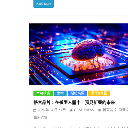
Read more
本月精選
生物
編輯精選
醫學&基因
器官晶片：在微型人體中，預見新藥的未來
,
2026 年 04 月 23 日
CASE PRESS
器官晶片
新藥
臨床試驗