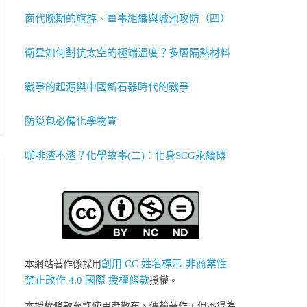
商代晚期的旗斿、軍事組織與城池攻防（四）
衛星如何對抗太空的極端溫度？多層隔熱材料
戰爭的起源與中國新石器時代的戰爭
防災包必備化學物質
咖啡渣不渣？化學故事(二)：化身SCG永續磚
創用 CC 姓名標示-非商業性-
本網站著作係採用
禁止改作 4.0 國際 授權條款
授權。
本授權條款允許使用者散布、傳輸著作，但不得為