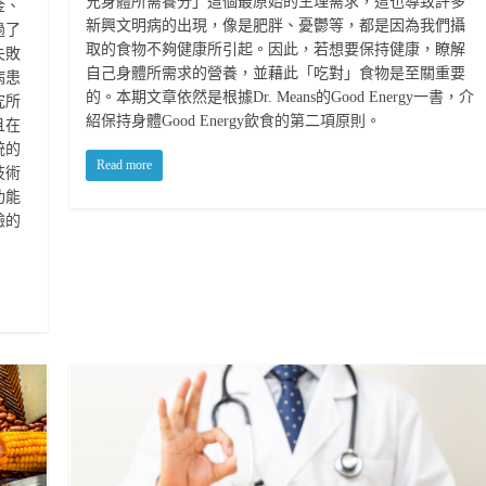
充身體所需養分」這個最原始的生理需求，這也導致許多
金、
新興文明病的出現，像是肥胖、憂鬱等，都是因為我們攝
過了
取的食物不夠健康所引起。因此，若想要保持健康，瞭解
失敗
自己身體所需求的營養，並藉此「吃對」食物是至關重要
病患
的。本期文章依然是根據Dr. Means的Good Energy一書，介
究所
紹保持身體Good Energy飲食的第二項原則。
且在
統的
Read more
技術
功能
驗的