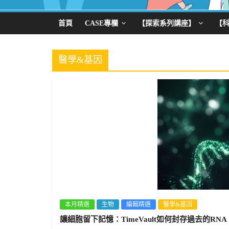
首頁
CASE專欄
【探索系列講座】
【
醫學&基因
本月精選
生物
編輯精選
醫學&基因
讓細胞留下記憶：TimeVault如何封存過去的RNA