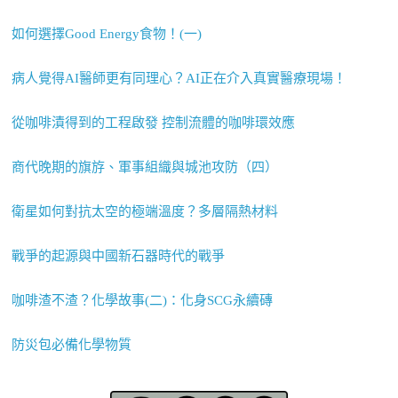
如何選擇Good Energy食物！(一)
病人覺得AI醫師更有同理心？AI正在介入真實醫療現場！
從咖啡漬得到的工程啟發 控制流體的咖啡環效應
商代晚期的旗斿、軍事組織與城池攻防（四）
衛星如何對抗太空的極端溫度？多層隔熱材料
戰爭的起源與中國新石器時代的戰爭
咖啡渣不渣？化學故事(二)：化身SCG永續磚
防災包必備化學物質