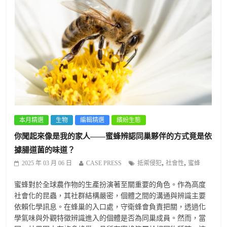
本月精選
生物
編輯精選
繽紛生態
你聞起來像是我的家人——蜜蜂辨認同巢夥伴的方式竟是依
據腸道菌的味道？
,
,
2025 年 03 月 06 日
CASE PRESS
抵禦侵犯
社會性
蜜蜂
蜜蜂對於全球農作物的生產扮演著至關重要的角色。作為高度
社會化的昆蟲，其社群結構嚴密，個體之間的溝通與辨識主要
依賴化學訊息。在蜂巢的入口處，守衛蜂會負責把關，透過化
學氣味與外觀特徵辨識進入的個體是否為同巢成員。然而，當