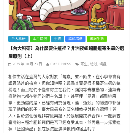
台大科研
本月精選
生物
編輯精選
繽紛生態
【台大科研】為什麼要住這裡？非洲夜蚯蚓腸道寄生蟲的選
屋原則（上）
,
,
2025 年 10 月 23 日
CASE PRESS
寄生
蚯蚓
蟯蟲
相信生活在臺灣的大家對於「蟯蟲」並不陌生，在小學都會有
蟯蟲貼片的檢查。但你知道嗎？蟯蟲其實是很多種寄生蟲的總
稱喔！而且牠們不僅會寄生在我們、貓狗等脊椎動物，連無脊
椎動物也都在牠們的宿主名單上，甚至連「昆蟲」都難逃魔
掌。更勁爆的是，已經有研究發現，連「蚯蚓」的腸道中都發
現了牠們的影子。臺大昆蟲系的邱名鐘教授與賴亦德博士等
人，對於這個發現非常感興趣，於是展開跨界合作，一起調查
臺灣的三種堆肥蚯蚓們是否已經身受其害，並再進一步探索這
種「蚯蚓蟯蟲」到底是怎麼選擇牠們的宿主呢？