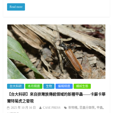
Read more
台大科研
本月精選
生物
編輯精選
繽紛生態
【台大科研】來自排灣族傳統領域的新種甲蟲——卡蘇卡華
爾特菊虎之發現
,
,
,
2025 年 10 月 16 日
CASE PRESS
新物種
昆蟲分類學
甲蟲