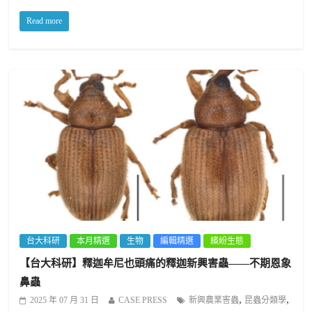
Read more
台大科研
本月精選
生物
編輯精選
繽紛生態
【台大科研】釋迦牟尼也頭痛的釋迦新興害蟲——不期恩象
鼻蟲
,
,
2025 年 07 月 31 日
CASE PRESS
新興農業害蟲
昆蟲分類學