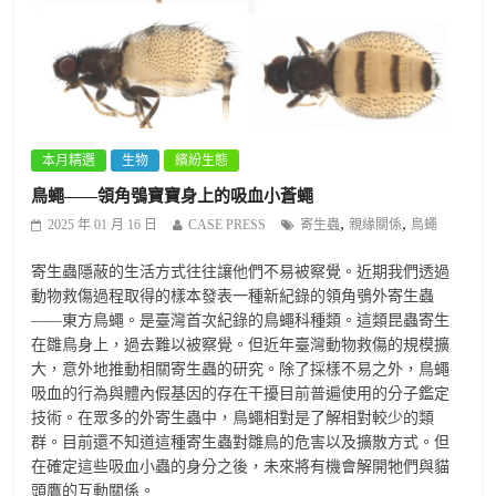
本月精選
生物
繽紛生態
鳥蠅——領角鴞寶寶身上的吸血小蒼蠅
,
,
2025 年 01 月 16 日
CASE PRESS
寄生蟲
親緣關係
鳥蠅
寄生蟲隱蔽的生活方式往往讓他們不易被察覺。近期我們透過
動物救傷過程取得的樣本發表一種新紀錄的領角鴞外寄生蟲
——東方鳥蠅。是臺灣首次紀錄的鳥蠅科種類。這類昆蟲寄生
在雛鳥身上，過去難以被察覺。但近年臺灣動物救傷的規模擴
大，意外地推動相關寄生蟲的研究。除了採樣不易之外，鳥蠅
吸血的行為與體內假基因的存在干擾目前普遍使用的分子鑑定
技術。在眾多的外寄生蟲中，鳥蠅相對是了解相對較少的類
群。目前還不知道這種寄生蟲對雛鳥的危害以及擴散方式。但
在確定這些吸血小蟲的身分之後，未來將有機會解開牠們與貓
頭鷹的互動關係。