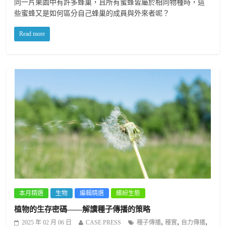
同一片果園中有許多蜂巢，且所有蜜蜂皆屬於相同物種時，這
些蜜蜂又是如何區分自己蜂巢的成員與外來者呢？
Read more
本月精選
生物
編輯精選
繽紛生態
植物的生存密碼——解讀種子傳播的策略
,
,
,
2025 年 02 月 06 日
CASE PRESS
種子傳播
種實
自力傳播