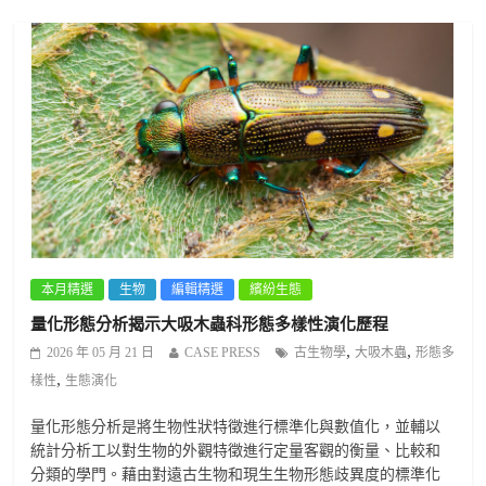
本月精選
生物
編輯精選
繽紛生態
量化形態分析揭示大吸木蟲科形態多樣性演化歷程
,
,
2026 年 05 月 21 日
CASE PRESS
古生物學
大吸木蟲
形態多
,
樣性
生態演化
量化形態分析是將生物性狀特徵進行標準化與數值化，並輔以
統計分析工以對生物的外觀特徵進行定量客觀的衡量、比較和
分類的學門。藉由對遠古生物和現生生物形態歧異度的標準化