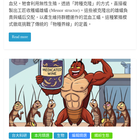
血兒。牠會利用無性生殖，透過「跨種克隆」的方式，直接複
製出工匠收穫蟻雄蟻 (Messor structor)。這些被克隆出的雄蟻負
責與蟻后交配，以產生維持群體運作的混血工蟻。這種繁殖模
式徹底挑戰了傳統的「物種界線」的定義。
Read more
台大科研
本月精選
生物
編輯精選
繽紛生態