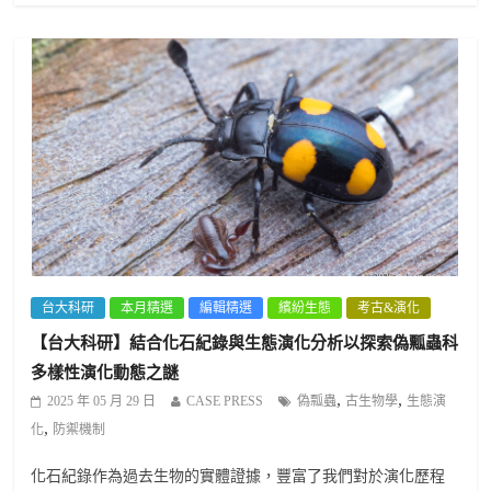
台大科研
本月精選
編輯精選
繽紛生態
考古&演化
【台大科研】結合化石紀錄與生態演化分析以探索偽瓢蟲科
多樣性演化動態之謎
,
,
2025 年 05 月 29 日
CASE PRESS
偽瓢蟲
古生物學
生態演
,
化
防禦機制
化石紀錄作為過去生物的實體證據，豐富了我們對於演化歷程