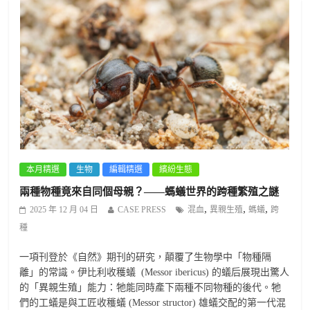
本月精選
生物
編輯精選
繽紛生態
兩種物種竟來自同個母親？——螞蟻世界的跨種繁殖之謎
,
,
,
2025 年 12 月 04 日
CASE PRESS
混血
異親生殖
螞蟻
跨
種
一項刊登於《自然》期刊的研究，顛覆了生物學中「物種隔
離」的常識。伊比利收穫蟻 (Messor ibericus) 的蟻后展現出驚人
的「異親生殖」能力：牠能同時產下兩種不同物種的後代。牠
們的工蟻是與工匠收穫蟻 (Messor structor) 雄蟻交配的第一代混