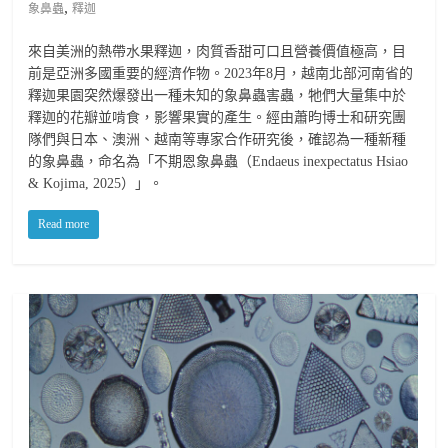
,
象鼻蟲
釋迦
來自美洲的熱帶水果釋迦，肉質香甜可口且營養價值極高，目
前是亞洲多國重要的經濟作物。2023年8月，越南北部河南省的
釋迦果園突然爆發出一種未知的象鼻蟲害蟲，牠們大量集中於
釋迦的花瓣並啃食，影響果實的產生。經由蕭昀博士和研究團
隊們與日本、澳洲、越南等專家合作研究後，確認為一種新種
的象鼻蟲，命名為「不期恩象鼻蟲（Endaeus inexpectatus Hsiao
& Kojima, 2025）」。
Read more