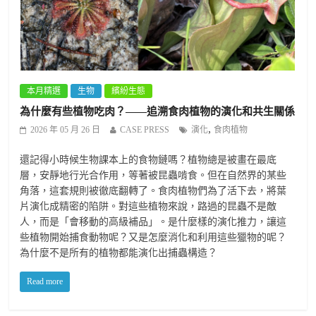
本月精選
生物
繽紛生態
為什麼有些植物吃肉？——追溯食肉植物的演化和共生關係
,
2026 年 05 月 26 日
CASE PRESS
演化
食肉植物
還記得小時候生物課本上的食物鏈嗎？植物總是被畫在最底
層，安靜地行光合作用，等著被昆蟲啃食。但在自然界的某些
角落，這套規則被徹底翻轉了。食肉植物們為了活下去，將葉
片演化成精密的陷阱。對這些植物來說，路過的昆蟲不是敵
人，而是「會移動的高級補品」。是什麼樣的演化推力，讓這
些植物開始捕食動物呢？又是怎麼消化和利用這些獵物的呢？
為什麼不是所有的植物都能演化出捕蟲構造？
Read more