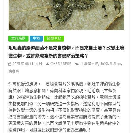
本月精選
生物
繽紛生態
毛毛蟲的腸道細菌不是來自植物，而是來自土壤？改變土壤
微生物，或許能成為新的害蟲防治策略？
,
,
,
2025 年 08 月 14 日
CASE PRESS
土壤微生物
植物
毛毛蟲
病蟲害
你可能從沒想過，一隻啃食葉片的毛毛蟲，牠肚子裡的微生物
竟然跟土壤息息相關！荷蘭科學家們發現，毛毛蟲（甘藍夜
蛾）的腸道微生物組成，比起牠們吃的植物葉片，竟與土壤微
生物更加相似。另一項研究進一步指出，透過利用不同類型的
植物改變土壤的微生物相，不僅能影響植物的健康，甚至具有
控制害蟲數量的潛力。這不僅為農業害蟲防治提供了全新的、
更環境友善的思路，也再次證明了土壤微生物在生態系統中的
關鍵作用，可能遠比我們想像的更為重要呢！