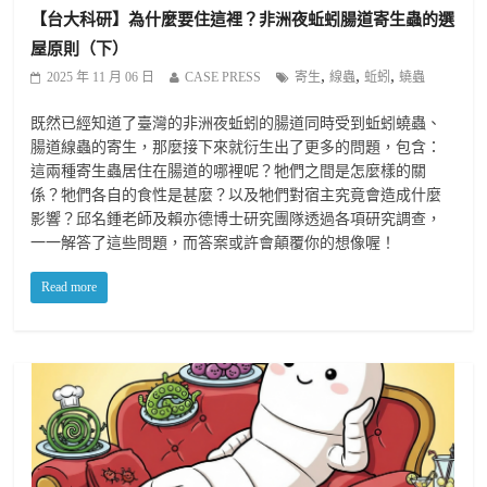
【台大科研】為什麼要住這裡？非洲夜蚯蚓腸道寄生蟲的選
屋原則（下）
,
,
,
2025 年 11 月 06 日
CASE PRESS
寄生
線蟲
蚯蚓
蟯蟲
既然已經知道了臺灣的非洲夜蚯蚓的腸道同時受到蚯蚓蟯蟲、
腸道線蟲的寄生，那麼接下來就衍生出了更多的問題，包含：
這兩種寄生蟲居住在腸道的哪裡呢？牠們之間是怎麼樣的關
係？牠們各自的食性是甚麼？以及牠們對宿主究竟會造成什麼
影響？邱名鍾老師及賴亦德博士研究團隊透過各項研究調查，
一一解答了這些問題，而答案或許會顛覆你的想像喔！
Read more