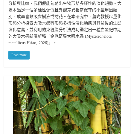
分析與比較，我們便能勾勒出生物形態多樣性的演化趨勢。大
吸木蟲是一個多樣性偏低且外觀差異相當保守的小型甲蟲類
別，成蟲喜歡吸食樹液或訪花。在本研究中，蕭昀教授以量化
形態分析探索大吸木蟲科形態多樣性演化動態與其背後的生態
演化意義，並利用約束親緣分析法成功鑑定出一種白堊紀中期
的大吸木蟲新屬新種「金艷奇異大吸木蟲 (Mysteriohelota
metallicus Hsiao, 2026)」。
Read more