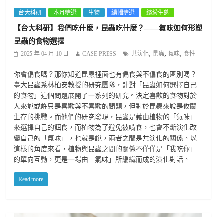
台大科研
本月精選
生物
編輯精選
繽紛生態
【台大科研】我們吃什麼，昆蟲吃什麼？——氣味如何形塑
昆蟲的食物選擇
,
,
,
2025 年 04 月 10 日
CASE PRESS
共演化
昆蟲
氣味
食性
你會偏食嗎？那你知道昆蟲裡面也有偏食與不偏食的區別嗎？
臺大昆蟲系林柏安教授的研究團隊，針對「昆蟲如何選擇自己
的食物」這個問題展開了一系列的研究。決定喜歡的食物對於
人來說或許只是喜歡與不喜歡的問題，但對於昆蟲來說是攸關
生存的挑戰。而他們的研究發現，昆蟲是藉由植物的「氣味」
來選擇自己的餌食，而植物為了避免被啃食，也會不斷演化改
變自己的「氣味」，也就是說，兩者之間是共演化的關係。以
這樣的角度來看，植物與昆蟲之間的關係不僅僅是「我吃你」
的單向互動，更是一場由「氣味」所編織而成的演化對話。
Read more