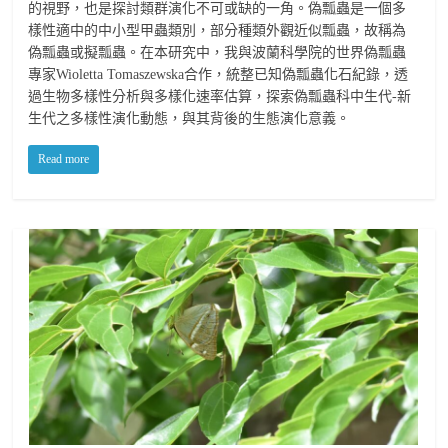
的視野，也是探討類群演化不可或缺的一角。偽瓢蟲是一個多
樣性適中的中小型甲蟲類別，部分種類外觀近似瓢蟲，故稱為
偽瓢蟲或擬瓢蟲。在本研究中，我與波蘭科學院的世界偽瓢蟲
專家Wioletta Tomaszewska合作，統整已知偽瓢蟲化石紀錄，透
過生物多樣性分析與多樣化速率估算，探索偽瓢蟲科中生代-新
生代之多樣性演化動態，與其背後的生態演化意義。
Read more