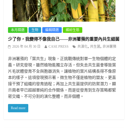
本月精選
生物
編輯精選
繽紛生態
少了你，我變得不像我自己——非洲薯蕷的重要內共生細菌
,
,
2026 年 04 月 30 日
CASE PRESS
共演化
共生菌
非洲薯蕷
非洲薯蕷的「葉共生」現象，正挑戰傳統對單一生物個體的定
義。研究發現，雖然植物能獨立存活，但失去共生菌會導致葉
片毛狀體發育不全與胞器消失，讓植物的葉片結構長得不像原
本的樣子。這項發現預示著，微生物不僅是植物的盟友，更直
接干預了組織的發育過程；再加上共生菌提供的防禦潛力，顯
示兩者早已超越單純的合作關係，而是從發育到生存策略都緊
密交織、不可分割的演化整體，而非個體。
Read more