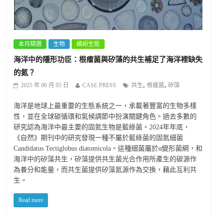
本月精選
生物
繽紛生態
海洋中的隱形功臣：根瘤菌與矽藻的共生補足了海洋裡缺失
的氮？
,
,
2025 年 06 月 05 日
CASE PRESS
共生
根瘤菌
矽藻
海洋是地球上最重要的生態系統之一，承載著豐富的生物多樣
性，並在全球碳循環和氣候調節中扮演關鍵角色。過去多數的
研究認為海洋中最主要的固氮生物是藍綠菌。2024年年底，
《自然》期刊中的研究發現一種不屬於藍綠菌的固氮細菌
Candidatus Tectiglobus diatomicola。這種細菌屬於α變形菌綱，和
海洋中的矽藻共生，矽藻提供共生菌光合作用所產生的碳源作
為養分和能量，而共生菌提供矽藻氮源作為交換，藉此互利共
生。
Read more