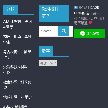
CASE
點我加
分類
你想找什
LINE好友
，第一手
麼？
科普知識、活動消息
AI人工智慧
基因
絕不錯過
&醫學
物理
化學
奧妙
宇宙
彙整
考古&演化
數學
生活
尖端科技&材料
生物
社會科學
科學藝
術
地球科學
科學史
心理&神經科學