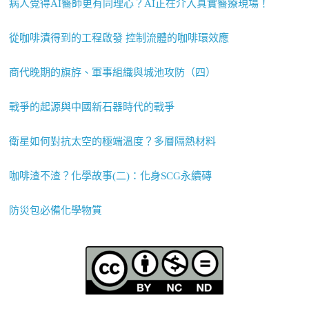
病人覺得AI醫師更有同理心？AI正在介入真實醫療現場！
從咖啡漬得到的工程啟發 控制流體的咖啡環效應
商代晚期的旗斿、軍事組織與城池攻防（四）
戰爭的起源與中國新石器時代的戰爭
衛星如何對抗太空的極端溫度？多層隔熱材料
咖啡渣不渣？化學故事(二)：化身SCG永續磚
防災包必備化學物質