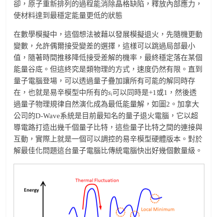
卻，原子重新排列的過程能消除晶格缺陷，釋放內部應力，
使材料達到最穩定能量更低的狀態
在數學模擬中，這個想法被藉以發展模擬退火，先隨機更動
變數，允許偶爾接受變差的選擇，這樣可以跳過局部最小
值，隨著時間推移降低接受差解的機率，最終穩定落在某個
能量谷底。但這終究是類物理的方式，速度仍然有限。直到
量子電腦登場，可以透過量子疊加讓所有可能的解同時存
在，也就是易辛模型中所有的
s
可以同時是+1或­1，然後透
i
過量子物理規律自然演化成為最低能量解，如圖2。加拿大
公司的D-Wave系統是目前最知名的量子退火電腦，它以超
導電路打造出幾千個量子比特，這些量子比特之間的連接與
互動，實際上就是一個可以調控的易辛模型硬體版本。對於
解最佳化問題這台量子電腦比傳統電腦快出好幾個數量級。