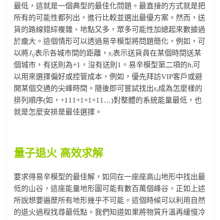
最低，這就是一個典型的最佳化問題。最直接的方式就是把
所有的可能性都列出，進行比較並選出最優方案。然而，送
貨的路線錯綜複雜、地點又多，眾多可能性加總起來數據過
於龐大。這個情形可以透過易辛模型將問題簡化，例如，可
以將
J
表示各城市間的距離，
s
表示送貨員在某個時間送某
ij
i
個城市，有送則為+1，沒有送則­1。易辛模型第二項的
h
可
i
以用來選擇偏好或控管成本，例如，優先拜訪VIP客戶或避
開某個交通的尖峰時間。隨後即可嘗試找出
s
成為怎麼樣的
i
排列順序(如，+1­1­1+1+1+1­1…)對整體的系統能量最低，也
就是怎麼安排是最佳選擇。
量子退火
高效求解
要求得易辛模型的最佳解，如同在一座座高山地形中找出最
低的山谷，這座能量地形圖可能有數百萬個峰谷，正如上述
所說想要遍歷所有地形幾乎不可能。這個時候可以利用自然
的退火過程找尋最低點。我們知道如果將物質升溫再緩慢冷