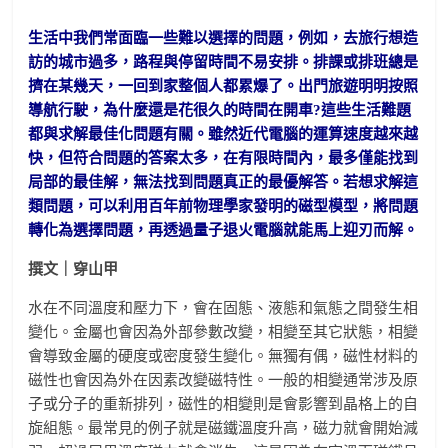
生活中我們常面臨一些難以選擇的問題，例如，去旅行想造
訪的城市過多，路程與停留時間不易安排。排課或排班總是
擠在某幾天，一回到家整個人都累爆了。出門旅遊明明按照
導航行駛，為什麼還是花很久的時間在開車?這些生活難題
都與求解最佳化問題有關。雖然近代電腦的運算速度越來越
快，但符合問題的答案太多，在有限時間內，最多僅能找到
局部的最佳解，無法找到問題真正的最優解答。若想求解這
類問題，可以利用百年前物理學家發明的磁型模型，將問題
轉化為選擇問題，再透過量子退火電腦就能馬上迎刃而解。
撰文｜穿山甲
水在不同溫度和壓力下，會在固態、液態和氣態之間發生相
變化。金屬也會因為外部參數改變，相變至其它狀態，相變
會導致金屬的硬度或密度發生變化。無獨有偶，磁性材料的
磁性也會因為外在因素改變磁特性。一般的相變通常涉及原
子或分子的重新排列，磁性的相變則是會影響到晶格上的自
旋組態。最常見的例子就是磁鐵溫度升高，磁力就會開始減