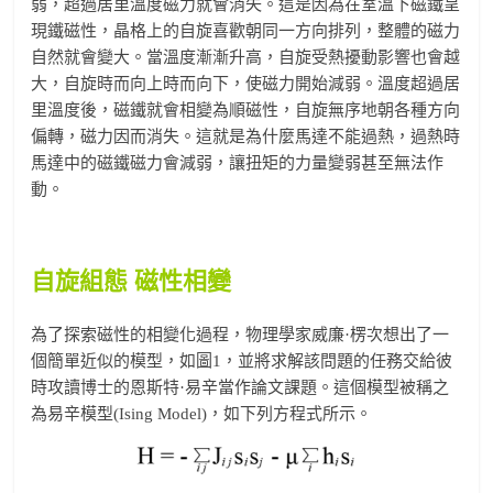
弱，超過居里溫度磁力就會消失。這是因為在室溫下磁鐵呈
現鐵磁性，晶格上的自旋喜歡朝同一方向排列，整體的磁力
自然就會變大。當溫度漸漸升高，自旋受熱擾動影響也會越
大，自旋時而向上時而向下，使磁力開始減弱。溫度超過居
里溫度後，磁鐵就會相變為順磁性，自旋無序地朝各種方向
偏轉，磁力因而消失。這就是為什麼馬達不能過熱，過熱時
馬達中的磁鐵磁力會減弱，讓扭矩的力量變弱甚至無法作
動。
自旋組態
磁性相變
為了探索磁性的相變化過程，物理學家威廉·楞次想出了一
個簡單近似的模型，如圖1，並將求解該問題的任務交給彼
時攻讀博士的恩斯特·易辛當作論文課題。這個模型被稱之
為易辛模型(Ising Model)，如下列方程式所示。