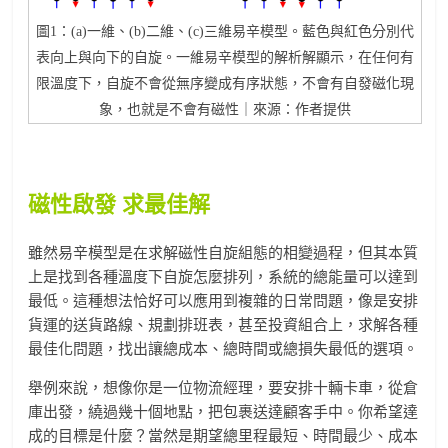
圖1：(a)一維、(b)二維、(c)三維易辛模型。藍色與紅色分別代
表向上與向下的自旋。一維易辛模型的解析解顯示，在任何有
限溫度下，自旋不會從無序變成有序狀態，不會有自發磁化現
象，也就是不會有磁性｜來源：作者提供
磁性啟發
求最佳解
雖然易辛模型是在求解磁性自旋組態的相變過程，但其本質
上是找到各種溫度下自旋怎麼排列，系統的總能量可以達到
最低。這種想法恰好可以應用到複雜的日常問題，像是安排
貨運的送貨路線、規劃排班表，甚至投資組合上，求解各種
最佳化問題，找出讓總成本、總時間或總損失最低的選項。
舉例來說，想像你是一位物流經理，要安排十輛卡車，從倉
庫出發，繞過幾十個地點，把包裹送達顧客手中。你希望達
成的目標是什麼？當然是期望總里程最短、時間最少、成本