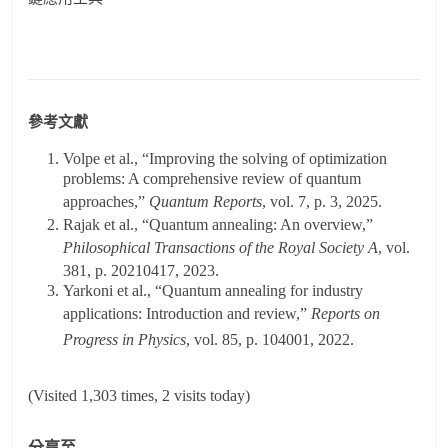
參考文獻
Volpe et al., “Improving the solving of optimization
problems: A comprehensive review of quantum
approaches,”
Quantum Reports
, vol. 7, p. 3, 2025.
Rajak et al., “Quantum annealing: An overview,”
Philosophical Transactions of the Royal Society A
, vol.
381, p. 20210417, 2023.
Yarkoni et al., “Quantum annealing for industry
applications: Introduction and review,”
Reports on
Progress in Physics
, vol. 85, p. 104001, 2022.
(Visited 1,303 times, 2 visits today)
分享至