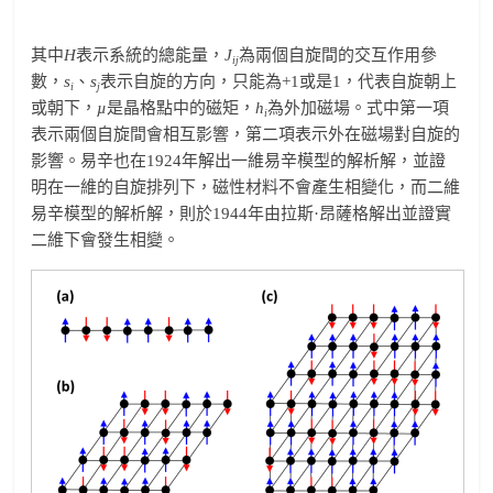
其中
H
表示系統的總能量，
J
為兩個自旋間的交互作用參
ij
數，
s
、
s
表示自旋的方向，只能為+1或是­1，代表自旋朝上
i
j
或朝下，
µ
是晶格點中的磁矩，
h
為外加磁場。式中第一項
i
表示兩個自旋間會相互影響，第二項表示外在磁場對自旋的
影響。易辛也在1924年解出一維易辛模型的解析解，並證
明在一維的自旋排列下，磁性材料不會產生相變化，而二維
易辛模型的解析解，則於1944年由拉斯·昂薩格解出並證實
二維下會發生相變。