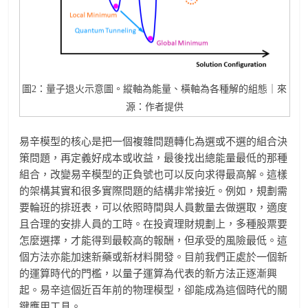
圖2：量子退火示意圖。縱軸為能量、橫軸為各種解的組態｜來
源：作者提供
易辛模型的核心是把一個複雜問題轉化為選或不選的組合決
策問題，再定義好成本或收益，最後找出總能量最低的那種
組合，改變易辛模型的正負號也可以反向求得最高解。這樣
的架構其實和很多實際問題的結構非常接近。例如，規劃需
要輪班的排班表，可以依照時間與人員數量去做選取，適度
且合理的安排人員的工時。在投資理財規劃上，多種股票要
怎麼選擇，才能得到最較高的報酬，但承受的風險最低。這
個方法亦能加速新藥或新材料開發。目前我們正處於一個新
的運算時代的門檻，以量子運算為代表的新方法正逐漸興
起。易辛這個近百年前的物理模型，卻能成為這個時代的關
鍵應用工具。