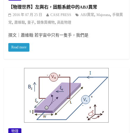
【物理世界】左與右，固態系統中的ABJ異常
,
,
2016 年 07 月 25 日
CASE PRESS
ABJ異常
Majorana
手徵異
,
,
,
,
常
蕭維翰
量子
鏡像異構物
高能物理
撰文｜蕭維翰 若宇宙中只有一隻手，我們是
Read more
物理