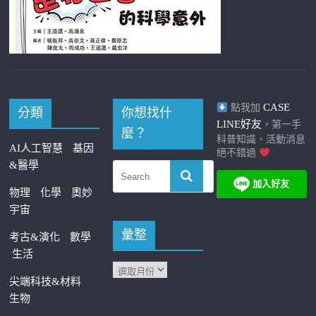
CASE
點我加
分類
你想找什
LINE好友
，第一手
麼？
科普知識、活動消息
AI人工智慧
基因
絕不錯過
&醫學
物理
化學
奧妙
宇宙
彙整
考古&演化
數學
生活
尖端科技&材料
生物