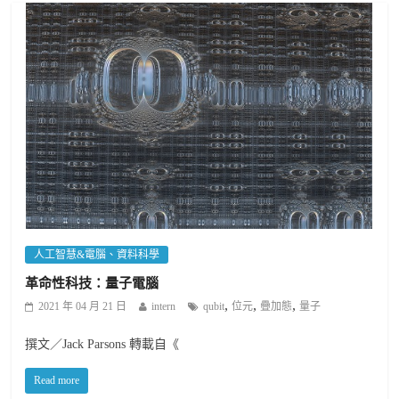
人工智慧&電腦、資料科學
革命性科技：量子電腦
,
,
,
2021 年 04 月 21 日
intern
qubit
位元
疊加態
量子
撰文／Jack Parsons 轉載自《
Read more