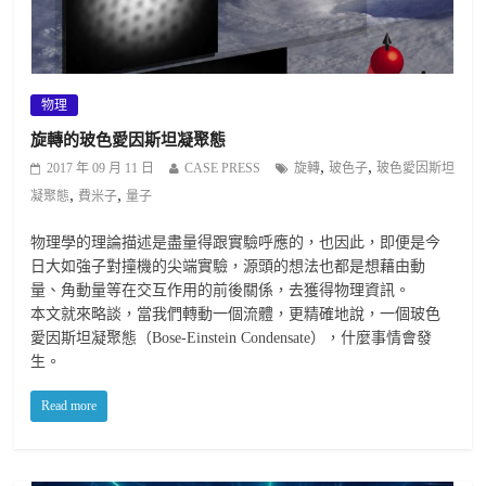
物理
旋轉的玻色愛因斯坦凝聚態
,
,
2017 年 09 月 11 日
CASE PRESS
旋轉
玻色子
玻色愛因斯坦
,
,
凝聚態
費米子
量子
物理學的理論描述是盡量得跟實驗呼應的，也因此，即便是今
日大如強子對撞機的尖端實驗，源頭的想法也都是想藉由動
量、角動量等在交互作用的前後關係，去獲得物理資訊。
本文就來略談，當我們轉動一個流體，更精確地說，一個玻色
愛因斯坦凝聚態（Bose-Einstein Condensate），什麼事情會發
生。
Read more