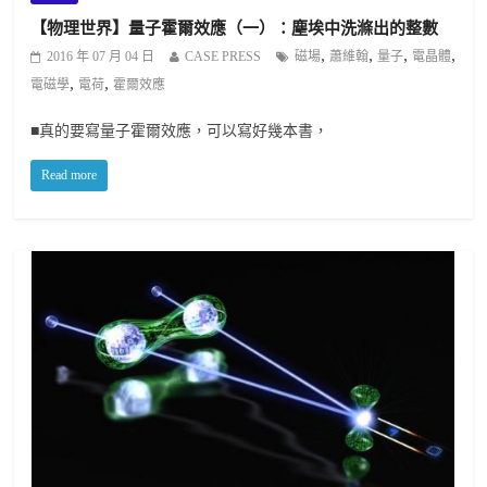
【物理世界】量子霍爾效應（一）：塵埃中洗滌出的整數
,
,
,
,
2016 年 07 月 04 日
CASE PRESS
磁場
蕭維翰
量子
電晶體
,
,
電磁學
電荷
霍爾效應
■真的要寫量子霍爾效應，可以寫好幾本書，
Read more