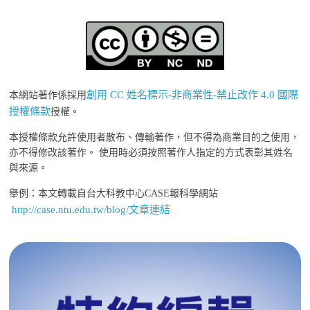
創用 CC 姓名標示-非商業性-禁止改作 4.0 國際
本網站著作係採用
授權條款
授權。
本授權條款允許使用者散布、傳輸著作，但不得為商業目的之使用，
亦不得修改該著作。 使用時必須按照著作人指定的方式表彰其姓名
與來源。
舉例：本文轉載自台大科教中心CASE報科學網站
http://case.ntu.edu.tw/blog/文章連結