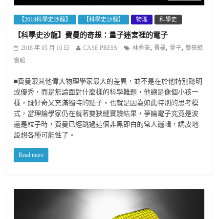
【2018科學史沙龍】
【科學史沙龍】
物理
科學史
【科學史沙龍】費曼的奇想：量子迷宮裡的電子
,
,
,
2018 年 05 月 16 日
CASE PRESS
林秀豪
費曼
量子
雙狹縫
實驗
■費曼跟其他偉大物理學家最大的差異，並不是在於他特別聰明
或優秀，而是無論面對什麼樣的科學難題，他總是像個小孩一
樣，既好奇又充滿獨特的點子。也就是因為如此特別的思考模
式，當理論學家仍在就著雙狹縫實驗結果，爭論電子究竟是波
還是粒子時，費曼已經跳過這個非黑即白的常人邏輯，調皮地
設想各種可能性了。
Read more