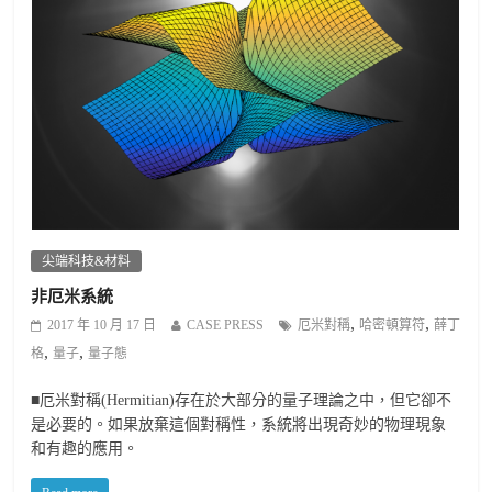
尖端科技&材料
非厄米系統
,
,
2017 年 10 月 17 日
CASE PRESS
厄米對稱
哈密頓算符
薛丁
,
,
格
量子
量子態
■厄米對稱(Hermitian)存在於大部分的量子理論之中，但它卻不
是必要的。如果放棄這個對稱性，系統將出現奇妙的物理現象
和有趣的應用。