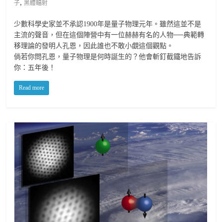
,
子
黑體輻射
少數科學史家並不承認1900年是量子物理元年。雖然這並不是
主流的聲音，但在這個陣營中有一位赫赫有名的人物──典範轉
移理論的發明人孔恩，因此誰也不敢小覷這個觀點。
倘若你問孔恩，量子物理是何時誕生的？他會斬釘截鐵地告訴
你：五年後！
Read more