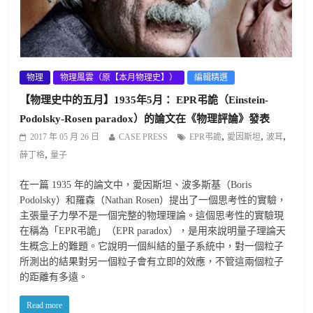
物理
物理風雲（原【本月物理史】）
編輯精選
【物理史中的五月】1935年5月： EPR弔詭（Einstein-
Podolsky-Rosen paradox）的論文在《物理評論》發表
,
,
,
2017 年 05 月 26 日
CASE PRESS
EPR弔詭
愛因斯坦
波耳
,
薛丁格
量子
在一篇 1935 年的論文中，愛因斯坦、波多斯基（Boris
Podolsky）和羅森（Nathan Rosen）提出了一個思考性的實驗，
主張量子力學不是一個完整的物理理論。這個思考性的實驗現
在稱為「EPR弔詭」（EPR paradox），是用來說明量子理論天
生概念上的難題。它說明一個糾結的量子系統中，對一個粒子
所測出的結果對另一個粒子會有立即的效應，不管這兩個粒子
的距離有多遠。
Read more