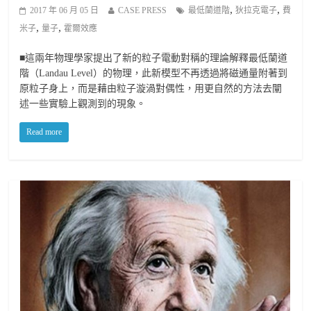
,
,
2017 年 06 月 05 日
CASE PRESS
最低蘭道階
狄拉克電子
費
,
,
米子
量子
霍爾效應
■這兩年物理學家提出了新的粒子電動對稱的理論解釋最低蘭道
階（Landau Level）的物理，此新模型不再透過將磁通量附著到
原粒子身上，而是藉由粒子漩渦對偶性，用更自然的方法去闡
述一些實驗上觀測到的現象。
Read more