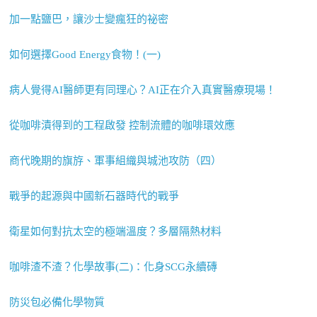
加一點鹽巴，讓沙士變瘋狂的祕密
如何選擇Good Energy食物！(一)
病人覺得AI醫師更有同理心？AI正在介入真實醫療現場！
從咖啡漬得到的工程啟發 控制流體的咖啡環效應
商代晚期的旗斿、軍事組織與城池攻防（四）
戰爭的起源與中國新石器時代的戰爭
衛星如何對抗太空的極端溫度？多層隔熱材料
咖啡渣不渣？化學故事(二)：化身SCG永續磚
防災包必備化學物質