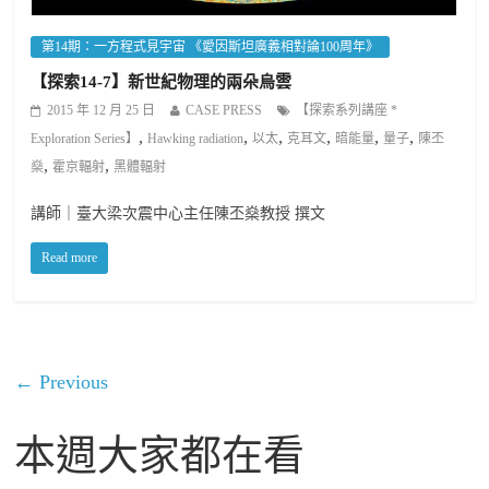
第14期：一方程式見宇宙 《愛因斯坦廣義相對論100周年》
【探索14-7】新世紀物理的兩朵烏雲
2015 年 12 月 25 日
CASE PRESS
【探索系列講座 *
,
,
,
,
,
,
Exploration Series】
Hawking radiation
以太
克耳文
暗能量
量子
陳丕
,
,
燊
霍京輻射
黑體輻射
講師｜臺大梁次震中心主任陳丕燊教授 撰文
Read more
← Previous
本週大家都在看