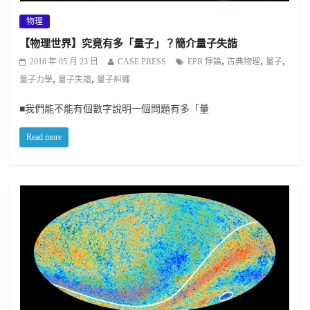
物理
【物理世界】究竟有多「量子」？簡介量子失諧
,
,
,
2016 年 05 月 23 日
CASE PRESS
EPR 悖論
古典物理
量子
,
,
量子力學
量子失諧
量子糾纏
■我們能不能有個數字說明一個問題有多「量
Read more