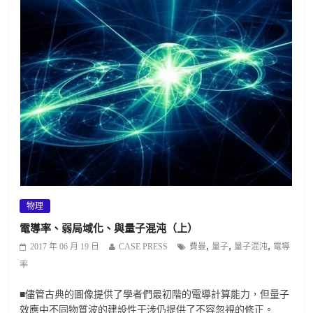
物理
電導率、弱局域化、與量子混沌（上）
,
,
,
2017 年 06 月 19 日
CASE PRESS
費曼
量子
量子混沌
電導
率
■儘管古典的圖像提供了學者們最初階的電導計算能力，但量子
效應中不同物質波的建設性干涉仍提供了不容忽視的修正。