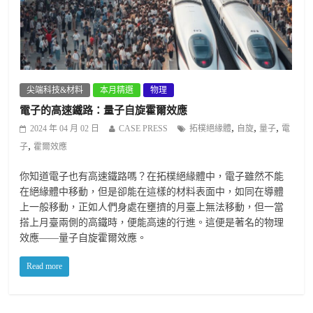
尖端科技&材料
本月精選
物理
電子的高速鐵路：量子自旋霍爾效應
,
,
,
2024 年 04 月 02 日
CASE PRESS
拓樸絕緣體
自旋
量子
電
,
子
霍爾效應
你知道電子也有高速鐵路嗎？在拓樸絕緣體中，電子雖然不能
在絕緣體中移動，但是卻能在這樣的材料表面中，如同在導體
上一般移動，正如人們身處在壅擠的月臺上無法移動，但一當
搭上月臺兩側的高鐵時，便能高速的行進。這便是著名的物理
效應——量子自旋霍爾效應。
Read more