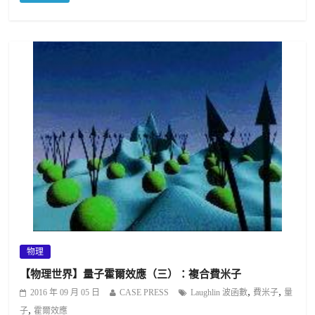
物理
【物理世界】量子霍爾效應（三）：複合費米子
,
,
2016 年 09 月 05 日
CASE PRESS
Laughlin 波函數
費米子
量
,
子
霍爾效應