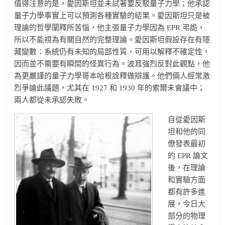
值得注意的是，愛因斯坦並未試著要反駁量子力學；他承認
量子力學事實上可以預測各種實驗的結果。愛因斯坦只是被
理論的哲學闡釋所苦惱，他主張量子力學因為 EPR 弔詭，
所以不能視為有關自然的完整理論。愛因斯坦假設存在有隱
藏變數：系統仍有未知的局部性質，可用以解釋不確定性，
因而並不需要有瞬間的怪異行為。波耳強烈反對此觀點，他
為更嚴謹的量子力學哥本哈根詮釋做辯護。他們倆人經常激
烈爭論此議題，尤其在 1927 和 1930 年的索爾未會議中；
兩人都從未承認失敗。
自從愛因斯
坦和他的同
僚發表最初
的 EPR 論文
後，在理論
和實驗方面
都有許多進
展，今日大
部分的物理