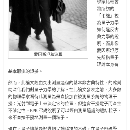
學家比較會
將所謂的
「弔詭」視
為量子力學
如何違反古
典力學的說
明，而非像
愛因斯坦原
愛因斯坦和波耳
先所指量子
理論本身有
基本瑕疵的證據。
然而，此論文經由突出測量過程的基本非古典特性，的確幫
助深化我們對量子力學的了解。在此論文發表之前，大多數
的物理學家看待此測量為是直接加在被測量系統的物理干
擾：光射到電子上來決定它的位置，但這會干擾電子而產生
不確定性。EPR 弔詭說明了可以經由測量遠處的纏結粒子，
來不直接干擾地測量一個粒子。
現在，量子纏結是好幾個尖端科技的基礎。在量子密碼學