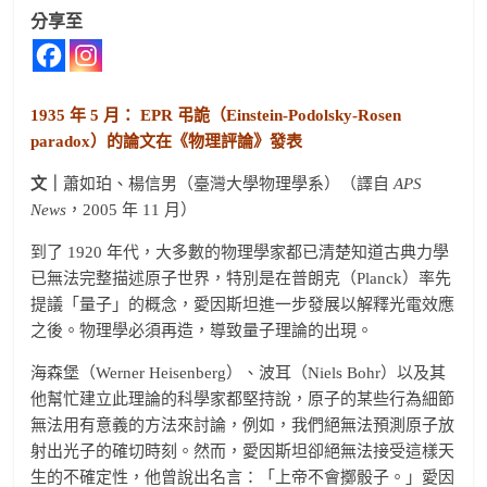
分享至
1935 年 5 月： EPR 弔詭（Einstein-Podolsky-Rosen
paradox）的論文在《物理評論》發表
文｜
蕭如珀、楊信男（臺灣大學物理學系）（譯自
APS
News
，2005 年 11 月）
到了 1920 年代，大多數的物理學家都已清楚知道古典力學
已無法完整描述原子世界，特別是在普朗克（Planck）率先
提議「量子」的概念，愛因斯坦進一步發展以解釋光電效應
之後。物理學必須再造，導致量子理論的出現。
海森堡（Werner Heisenberg）、波耳（Niels Bohr）以及其
他幫忙建立此理論的科學家都堅持說，原子的某些行為細節
無法用有意義的方法來討論，例如，我們絕無法預測原子放
射出光子的確切時刻。然而，愛因斯坦卻絕無法接受這樣天
生的不確定性，他曾說出名言：「上帝不會擲骰子。」愛因