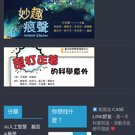
CASE
點我加
分類
你想找什
LINE好友
，第一手
麼？
科普知識、活動消息
AI人工智慧
基因
絕不錯過
&醫學