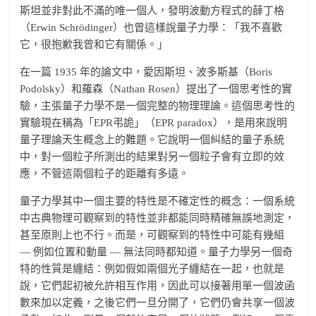
斯坦並非對此不滿的唯一個人，發明波動方程式的薛丁格
（Erwin Schrödinger）也曾這樣說量子力學：「我不喜歡
它，很抱歉我曾和它有關係。」
在一篇 1935 年的論文中，愛因斯坦、波多斯基（Boris
Podolsky）和羅森（Nathan Rosen）提出了一個思考性的實
驗，主張量子力學不是一個完整的物理理論。這個思考性的
實驗現在稱為「EPR弔詭」（EPR paradox），是用來說明
量子理論天生概念上的難題。它說明一個糾結的量子系統
中，對一個粒子所測出的結果對另一個粒子會有立即的效
應，不管這兩個粒子的距離有多遠。
量子力學其中一個主要的特性是不確定性的概念：一個系統
中古典物理可觀察到的特性並非都能同時精確無誤地測定，
甚至原則上也不行。而是，可觀察到的特性中可能有幾組
— 例如位置和動量 — 無法同時都知道。量子力學另一個奇
特的性質是纏結：例如假如兩個光子纏結在一起，也就是
說，它們起初被允許相互作用，因此可以接著用單一個波函
數來加以定義，之後它們一旦分開了，它們仍會共享一個波