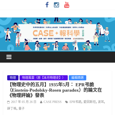
物理
物理風雲（原【本月物理史】）
編輯精選
【物理史中的五月】1935年5月： EPR弔詭
（Einstein-Podolsky-Rosen paradox）的論文在
《物理評論》發表
,
,
,
2017 年 05 月 26 日
CASE PRESS
EPR弔詭
愛因斯坦
波耳
,
薛丁格
量子