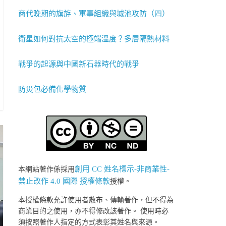
商代晚期的旗斿、軍事組織與城池攻防（四）
衛星如何對抗太空的極端溫度？多層隔熱材料
戰爭的起源與中國新石器時代的戰爭
防災包必備化學物質
創用 CC 姓名標示-非商業性-
本網站著作係採用
禁止改作 4.0 國際 授權條款
授權。
本授權條款允許使用者散布、傳輸著作，但不得為
商業目的之使用，亦不得修改該著作。 使用時必
須按照著作人指定的方式表彰其姓名與來源。