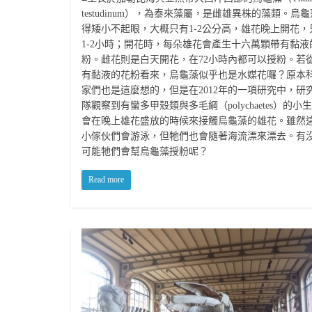
testudinum），為泰來藻屬，是雌雄異株的藻類。烏
得矮小不起眼，大概只有1-2公分高，雄花晚上開花，
1-2小時；開花時，每朵雄花會產生十六萬顆帶有黏液
粉。雌花則是白天開花，在72小時內都可以授粉。若
有黏液的花粉看來，烏龜藻似乎也是水媒花囉？原本
家們也是這麼想的，但是在2012年的一項研究中，研
隊觀察到有蠻多甲殼類與多毛綱（polychaetes）的小
會在晚上雄花盛放的時候來接觸烏龜藻的雄花。雖然
小傢伙們會游泳，但牠們也會隨著海流漂來漂去。有
可能牠們會幫烏龜藻授粉呢？
Read more