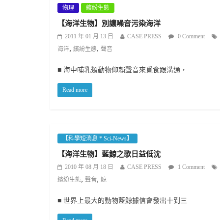
物理
繽紛生態
【海洋生物】別讓噪音污染海洋
2011 年 01 月 13 日
CASE PRESS
0 Comment
,
,
海洋
繽紛生態
聲音
■ 海中哺乳類動物仰賴聲音來覓食跟溝通，
Read more
【科學短消息 * Sci-News】
【海洋生物】藍鯨之歌日益低沈
2010 年 08 月 18 日
CASE PRESS
1 Comment
,
,
繽紛生態
聲音
鯨
■ 世界上最大的動物藍鯨據信會發出十到三