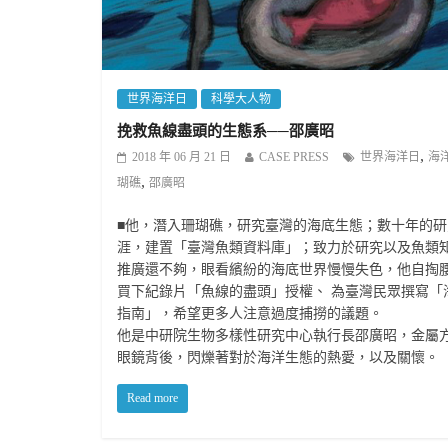
世界海洋日
科學大人物
挽救魚線盡頭的生態系──邵廣昭
,
2018 年 06 月 21 日
CASE PRESS
世界海洋日
海
,
瑚礁
邵廣昭
■他，潛入珊瑚礁，研究臺灣的海底生態；數十年的研
涯，建置「臺灣魚類資料庫」；致力於研究以及魚類
推廣還不夠，眼看繽紛的海底世界慢慢失色，他自掏
買下紀錄片「魚線的盡頭」授權、 為臺灣民眾撰寫「
指南」，希望更多人注意過度捕撈的議題。
他是中研院生物多樣性研究中心執行長邵廣昭，金屬
眼鏡背後，閃爍著對於海洋生態的熱愛，以及關懷。
Read more