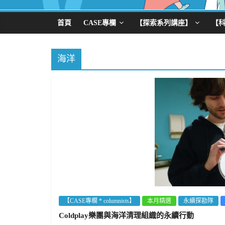
首頁
CASE專欄
【探索系列講座】
【
海洋
【CASE專欄 * columnists】
本月精選
永續探勘隊
Coldplay樂團與海洋清理組織的永續行動