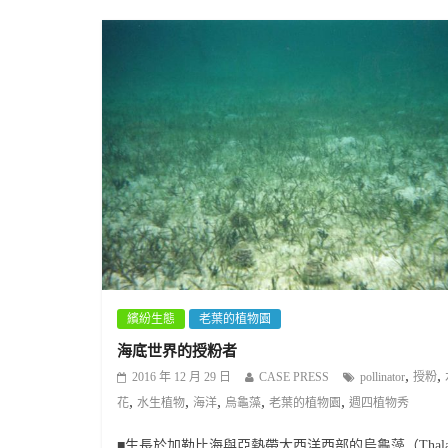
繽紛生態
老葉的植物園
海底世界的授粉者
,
,
2016 年 12 月 29 日
CASE PRESS
pollinator
授粉
,
,
,
,
,
花
水生植物
海洋
烏龜藻
老葉的植物園
週四植物秀
■生長於加勒比海與亞熱帶大西洋西部的烏龜藻（Thalas