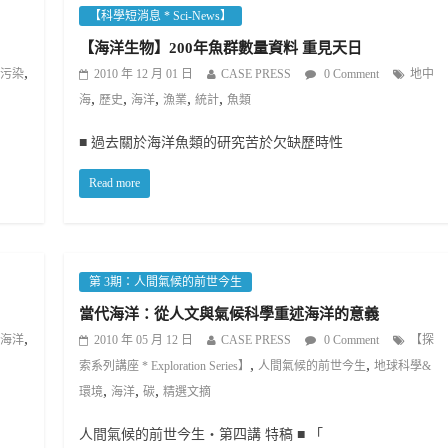
【科學短消息 * Sci-News】
【海洋生物】200年魚群數量資料 重見天日
,
污染
2010 年 12 月 01 日
CASE PRESS
0 Comment
地中
,
,
,
,
,
海
歷史
海洋
漁業
統計
魚類
■ 過去關於海洋魚類的研究苦於欠缺歷時性
Read more
第 3期：人間氣候的前世今生
當代海洋：從人文與氣候科學重述海洋的意義
,
海洋
2010 年 05 月 12 日
CASE PRESS
0 Comment
【探
,
,
索系列講座 * Exploration Series】
人間氣候的前世今生
地球科學&
,
,
,
環境
海洋
碳
精選文摘
人間氣候的前世今生‧第四講 特稿 ■ 「