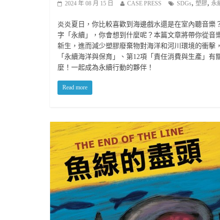
,
,
2024 年 08 月 15 日
CASE PRESS
SDGs
塑膠
永
炎炎夏日，你比較喜歡到海邊戲水還是在室內聽音樂
字「永續」，你會想到什麼呢？本篇文章將帶你從音
新生，進而減少塑膠廢棄物對海洋和河川環境的衝擊，
「永續海洋與保育」、第12項「責任消費與生產」有
麼！一起成為永續行動的夥伴！
Read more