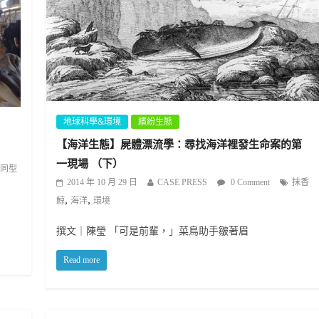
地球科學&環境
繽紛生態
【海洋生態】屍體漂流學：尋找海洋裡發生命案的第
一現場 （下）
同型
2014 年 10 月 29 日
CASE PRESS
0 Comment
抹香
,
,
鯨
海洋
環境
撰文｜陳瑩 「可是前輩，」菜鳥助手皺著眉
Read more