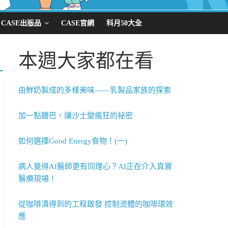
CASE出版品
CASE官網
科月50大全
本週大家都在看
由鮮奶製成的多樣美味——乳製品家族的探索
加一點鹽巴，讓沙士變瘋狂的祕密
如何選擇Good Energy食物！(一)
病人覺得AI醫師更有同理心？AI正在介入真實
醫療現場！
從咖啡漬得到的工程啟發 控制流體的咖啡環效
應