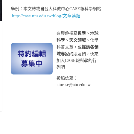
舉例：本文轉載自台大科教中心CASE報科學網站
http://case.ntu.edu.tw/blog/文章連結
有興趣撰寫
數學、地球
科學、天文領域
、化學
科普文章，或
採訪各領
域專家
的朋友們，快來
加入CASE報科學的行
列吧！
投稿信箱：
ntucase@ntu.edu.tw