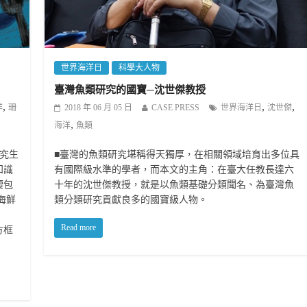
世界海洋日
科學大人物
臺灣魚類研究的國寶─沈世傑教授
,
,
,
洋
珊
2018 年 06 月 05 日
CASE PRESS
世界海洋日
沈世傑
,
海洋
魚類
究生
■臺灣的魚類研究堪稱得天獨厚，在相關領域培育出多位具
知識
有國際級水準的學者，而本文的主角：在臺大任教長達六
腰包
十年的沈世傑教授，就是以魚類基礎分類聞名、為臺灣魚
海鮮
類分類研究貢獻良多的國寶級人物。
Read more
方框