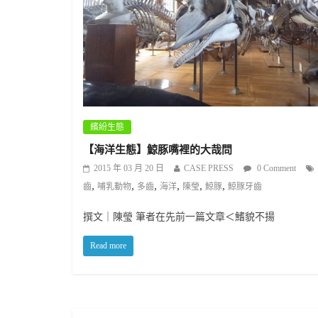
繽紛生態
【海洋生態】鯨豚嘴裡的大哉問
2015 年 03 月 20 日
CASE PRESS
0 Comment
,
,
,
,
,
,
齒
哺乳動物
多齒
海洋
陳瑩
鯨豚
鯨豚牙齒
撰文｜陳瑩 筆者在先前一篇文章＜鰭貌不揚
Read more