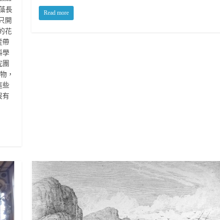
龜藻長
Read more
只開
的花
從帶
科學
究團
生物，
這些
沒有