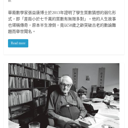
數
華裔數學家張益唐博士於2013年證明了孿生質數猜想的弱化形
式，即「差距小於七千萬的質數有無限多對」。他的人生故事
也堪稱傳奇，原本半生潦倒，竟以58歲之齡突破古老的數論難
題而舉世聞名。
Read more