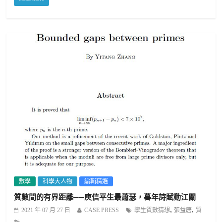
數學
科學大人物
編輯精選
質數間的有界距離──庾信平生最蕭瑟，暮年詩賦動江關
,
,
2021 年 07 月 27 日
CASE PRESS
孿生質數猜想
張益唐
質