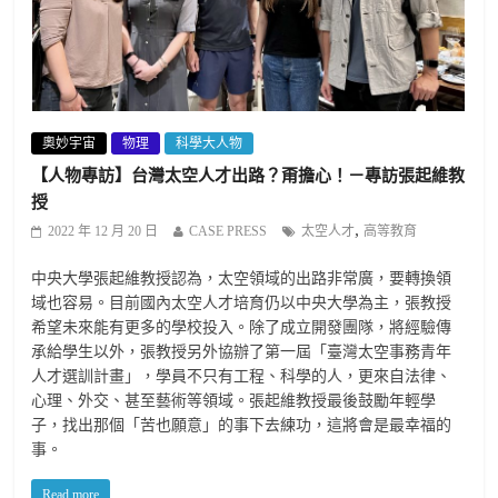
奧妙宇宙
物理
科學大人物
【人物專訪】台灣太空人才出路？甭擔心！－專訪張起維教
授
,
2022 年 12 月 20 日
CASE PRESS
太空人才
高等教育
中央大學張起維教授認為，太空領域的出路非常廣，要轉換領
域也容易。目前國內太空人才培育仍以中央大學為主，張教授
希望未來能有更多的學校投入。除了成立開發團隊，將經驗傳
承給學生以外，張教授另外協辦了第一屆「臺灣太空事務青年
人才選訓計畫」，學員不只有工程、科學的人，更來自法律、
心理、外交、甚至藝術等領域。張起維教授最後鼓勵年輕學
子，找出那個「苦也願意」的事下去練功，這將會是最幸福的
事。
Read more