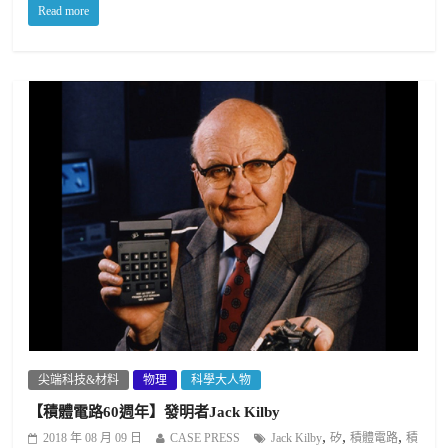
Read more
尖端科技&材料
物理
科學大人物
【積體電路60週年】發明者Jack Kilby
,
,
,
2018 年 08 月 09 日
CASE PRESS
Jack Kilby
矽
積體電路
積