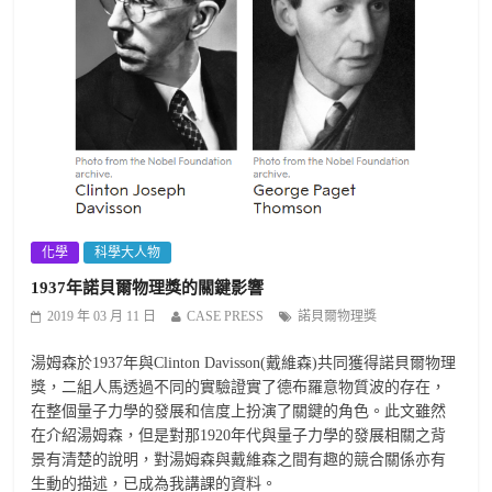
化學
科學大人物
1937年諾貝爾物理獎的關鍵影響
2019 年 03 月 11 日
CASE PRESS
諾貝爾物理獎
湯姆森於1937年與Clinton Davisson(戴維森)共同獲得諾貝爾物理
獎，二組人馬透過不同的實驗證實了德布羅意物質波的存在，
在整個量子力學的發展和信度上扮演了關鍵的角色。此文雖然
在介紹湯姆森，但是對那1920年代與量子力學的發展相關之背
景有清楚的說明，對湯姆森與戴維森之間有趣的競合關係亦有
生動的描述，已成為我講課的資料。