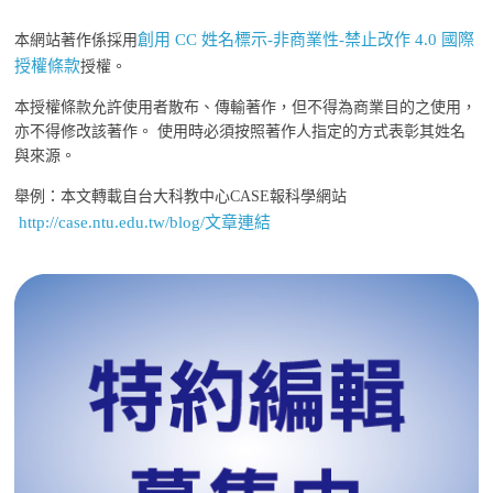
創用 CC 姓名標示-非商業性-禁止改作 4.0 國際
本網站著作係採用
授權條款
授權。
本授權條款允許使用者散布、傳輸著作，但不得為商業目的之使用，
亦不得修改該著作。 使用時必須按照著作人指定的方式表彰其姓名
與來源。
舉例：本文轉載自台大科教中心CASE報科學網站
http://case.ntu.edu.tw/blog/文章連結