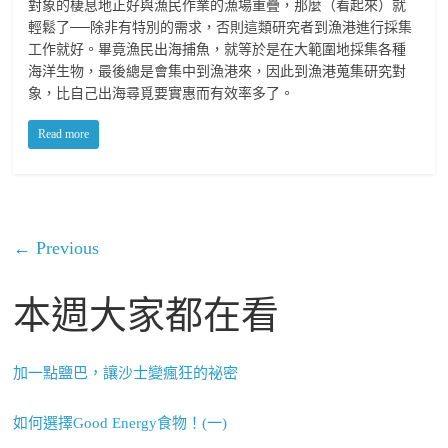
對象的棲息地正好與漁民作業的漁場重疊，那麼（看起來）就
輕鬆了──除非有特別的需求，否則這類研究者到漁港進行採集
工作就好。畢竟漁民出海捕魚，就等於是在大範圍地採集各種
海洋生物，最後總是會集中到漁港來，因此到漁港蒐集研究對
象，比自己出海尋覓要實惠而有效率多了。
Read more
← Previous
本週大家都在看
加一點鹽巴，讓沙士變瘋狂的祕密
如何選擇Good Energy食物！(一)