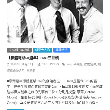
尖端科技&材料
科學大人物
編輯精選
【積體電路60週年】Intel三巨頭
,
,
,
2018 年 08 月 14 日
CASE PRESS
intel
半導體
摩爾定律
積
,
體電路60週年
電晶體
■摩爾是半導體巨擘Intel的創始者之一，Intel是當今CPU的霸
主，也是半導體產業最重要的公司。Intel於1968年創立，而開啟
這場偉大創業之旅的先驅有三位，分別是戈登·摩爾(Gordon
Moore)、羅伯特·諾伊斯(Robert Noyce)以及安迪·葛洛夫(Andrew
Grove)。本文便將簡單介紹三人的生平以及Intel的創立過程。