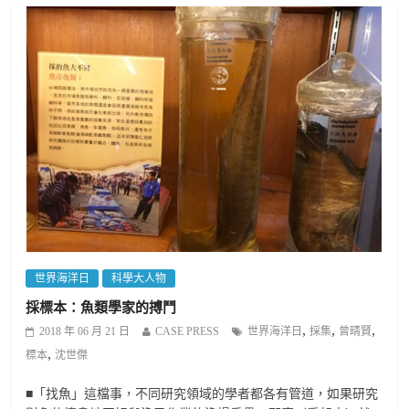
世界海洋日
科學大人物
採標本：魚類學家的搏鬥
,
,
,
2018 年 06 月 21 日
CASE PRESS
世界海洋日
採集
曾晴賢
,
標本
沈世傑
■「找魚」這檔事，不同研究領域的學者都各有管道，如果研究