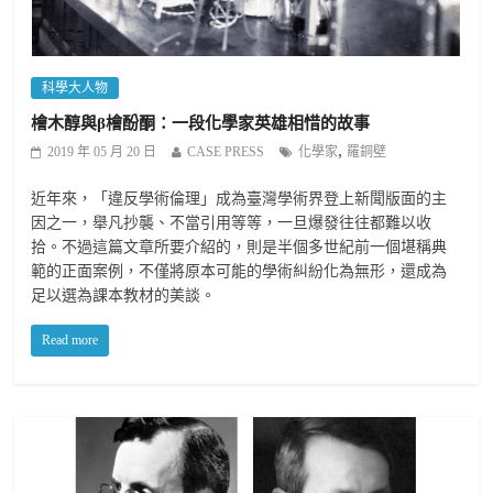
科學大人物
檜木醇與β檜酚酮：一段化學家英雄相惜的故事
,
2019 年 05 月 20 日
CASE PRESS
化學家
羅銅壁
近年來，「違反學術倫理」成為臺灣學術界登上新聞版面的主
因之一，舉凡抄襲、不當引用等等，一旦爆發往往都難以收
拾。不過這篇文章所要介紹的，則是半個多世紀前一個堪稱典
範的正面案例，不僅將原本可能的學術糾紛化為無形，還成為
足以選為課本教材的美談。
Read more