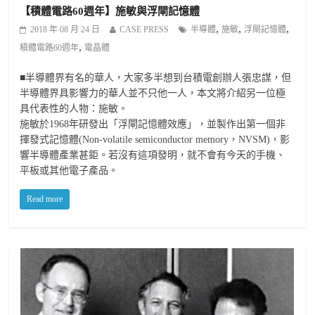
【積體電路60週年】施敏與浮閘記憶體
,
,
,
2018 年 08 月 24 日
CASE PRESS
半導體
施敏
浮閘記憶體
,
積體電路60週年
電晶體
■半導體界有名的華人，大家多半想到台積電創辦人張忠謀，但
半導體界具影響力的華人並不只他一人，本文將介紹另一位極
具代表性的人物：施敏。
施敏於1968年研發出「浮閘記憶體效應」，並製作出第一個非
揮發式記憶體(Non-volatile semiconductor memory，NVSM)，影
響半導體產業甚鉅。若沒有這項發明，就不會有今天的手機、
平板或其他電子產品。
Read more