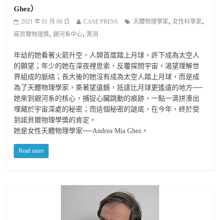
Ghez）
,
,
2021 年 01 月 08 日
CASE PRESS
天體物理學家
女性科學家
,
,
諾貝爾物理獎
銀河系中心
黑洞
年幼的她看著火箭升空，人類首度踏上月球，許下成為太空人
的願望；年少的她在深夜裡思索，反覆探問宇宙，渴望理解世
界組成的脈絡；長大後的她沒有成為太空人踏上月球，而是成
為了天體物理學家，乘著望遠鏡，抵達比月球更遙遠的地方──
她來到銀河系的核心，捕捉心臟跳動的痕跡，一點一滴拼湊出
埋藏於宇宙深處的秘密；而這個秘密的謎底，在今年，終於受
到諾貝爾物理學獎的肯定。
她是女性天體物理學家──Andrea Mia Ghez。
Read more