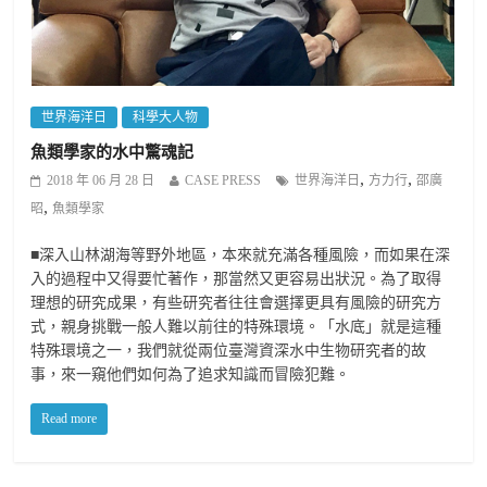
世界海洋日
科學大人物
魚類學家的水中驚魂記
,
,
2018 年 06 月 28 日
CASE PRESS
世界海洋日
方力行
邵廣
,
昭
魚類學家
■深入山林湖海等野外地區，本來就充滿各種風險，而如果在深
入的過程中又得要忙著作，那當然又更容易出狀況。為了取得
理想的研究成果，有些研究者往往會選擇更具有風險的研究方
式，親身挑戰一般人難以前往的特殊環境。「水底」就是這種
特殊環境之一，我們就從兩位臺灣資深水中生物研究者的故
事，來一窺他們如何為了追求知識而冒險犯難。
Read more