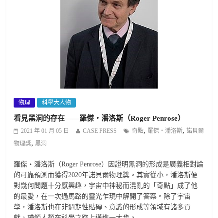
物理
科學大人物
看見黑洞的存在——羅傑・潘洛斯（Roger Penrose）
,
,
2021 年 01 月 05 日
CASE PRESS
奇點
羅傑・潘洛斯
諾貝爾
,
物理獎
黑洞
羅傑・潘洛斯（Roger Penrose）因證明黑洞的形成是廣義相對論
的可靠預測而獲得2020年諾貝爾物理獎。其實從小，潘洛斯便
對幾何問題十分感興趣，宇宙中神秘而混亂的「奇點」成了他
的最愛，在一次過馬路的靈光乍現中解開了答案。除了宇宙
學，潘洛斯也在非週期性貼磚、意識的形成等領域有諸多貢
獻，帶領人類在科學之路上邁進一大步。