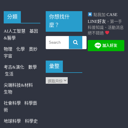
CASE
點我加
分類
你想找什
LINE好友
，第一手
麼？
科普知識、活動消息
AI人工智慧
基因
絕不錯過
&醫學
物理
化學
奧妙
宇宙
彙整
考古&演化
數學
生活
尖端科技&材料
生物
社會科學
科學藝
術
地球科學
科學史