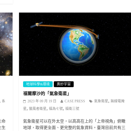
地球科學&環境
奧妙宇宙
福爾摩沙的「氣象衛星」
,
,
系
2023 年 09 月 19 日
CASE PRESS
氣象衛星
無線電掩
,
,
,
星
獵風者衛星
福為七號
福衛三號
生命
氣象衛星可以在外太空，以高高在上的「上帝視角」俯瞰
生生
地球，取得更全面、更完整的氣象資料。臺灣目前共有三