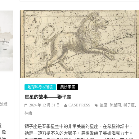
地球科學&環境
奧妙宇宙
星星的故事——獅子座
,
,
,
流體
2024 年 12 月 31 日
CASE PRESS
星座
流星雨
獅子座
神話
撞，
獅子座是春季星空中的非常美麗的星座。在希臘神話中，
，像
祂是一頭刀槍不入的大獅子，最後敗給了英雄海克力士。