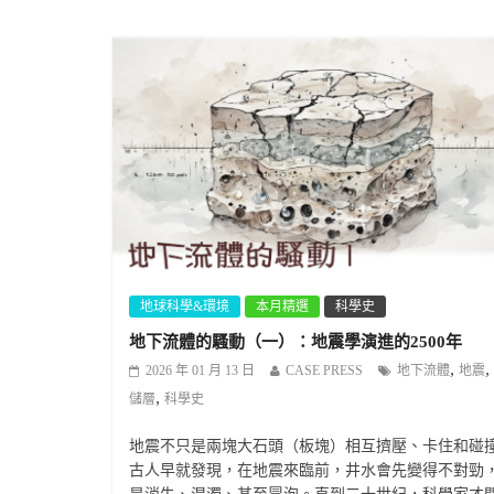
地球科學&環境
本月精選
科學史
地下流體的騷動（一）：地震學演進的2500年
,
,
2026 年 01 月 13 日
CASE PRESS
地下流體
地震
,
儲層
科學史
地震不只是兩塊大石頭（板塊）相互擠壓、卡住和碰
古人早就發現，在地震來臨前，井水會先變得不對勁