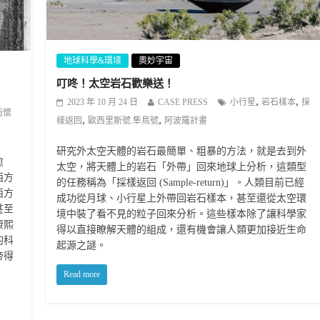
地球科學&環境
奧妙宇宙
叮咚！太空岩石歡樂送！
,
,
2023 年 10 月 24 日
CASE PRESS
小行星
岩石樣本
採
南懷
,
,
樣返回
歐西里斯號.隼鳥號
阿波羅計畫
研究外太空天體的岩石最簡單、粗暴的方法，就是去到外
愈
太空，將天體上的岩石「外帶」回來地球上分析，這類型
西方
的任務稱為「採樣返回 (Sample-return)」。人類目前已經
西方
成功從月球、小行星上外帶回岩石樣本，甚至還從太空環
甚至
境中裝了看不見的粒子回來分析。這些樣本除了讓科學家
康熙
得以直接瞭解天體的組成，還有機會讓人類更加接近生命
的科
起源之謎。
帝得
Read more