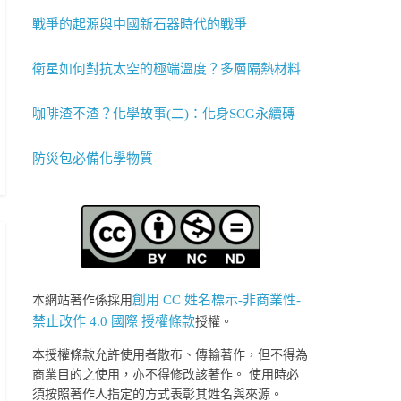
戰爭的起源與中國新石器時代的戰爭
衛星如何對抗太空的極端溫度？多層隔熱材料
咖啡渣不渣？化學故事(二)：化身SCG永續磚
防災包必備化學物質
創用 CC 姓名標示-非商業性-
本網站著作係採用
禁止改作 4.0 國際 授權條款
授權。
本授權條款允許使用者散布、傳輸著作，但不得為
商業目的之使用，亦不得修改該著作。 使用時必
須按照著作人指定的方式表彰其姓名與來源。