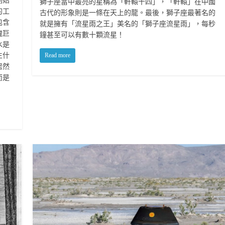
開始
獅子座當中最亮的星稱為「軒轅十四」，「軒轅」在中國
的工
古代的形象則是一條在天上的龍。最後，獅子座最著名的
包含
就是擁有「流星雨之王」美名的「獅子座流星雨」，每秒
塊巨
鐘甚至可以有數十顆流星！
水是
Read more
生什
居然
而是