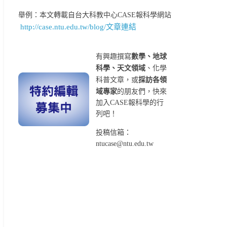
舉例：本文轉載自台大科教中心CASE報科學網站
http://case.ntu.edu.tw/blog/文章連結
有興趣撰寫
數學、地球
科學、天文領域
、化學
科普文章，或
採訪各領
域專家
的朋友們，快來
加入CASE報科學的行
列吧！
投稿信箱：
ntucase@ntu.edu.tw