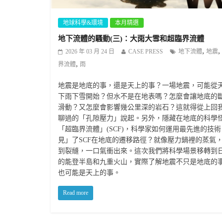
地球科學&環境
本月精選
地下流體的騷動(三)：大雨大雪和超臨界流體
,
,
2026 年 03 月 24 日
CASE PRESS
地下流體
地震
,
界流體
雨
地震是地底的事，還是天上的事？一場地震，可能從
下雨下雪開始？但水不是在地表嗎？怎麼會讓地底的
滑動？又怎麼會影響幾公里深的岩石？這就得從上回
聊過的「孔隙壓力」說起。另外，隱藏在地底的科學
「超臨界流體」(SCF)，科學家如何運用最先進的技
見」了SCF在地底的遷移路徑？就像壓力鍋裡的蒸氣
到裂縫，一口氣衝出來。這次我們將科學場景移轉到
的能登半島和九重火山，實際了解地震不只是地底的
也可能是天上的事。
Read more