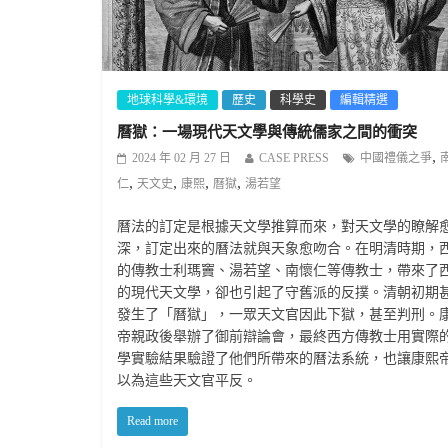
地球科學&環境
歷史
科學史
編輯精選
曆獄：一場現代天文學與傳統儒家之間的衝突
,
2024 年 02 月 27 日
CASE PRESS
中國禮儀之爭
,
,
,
,
仁
天文史
康熙
曆獄
湯若望
曆法的訂定是根據天文學推算而來，對天文學的瞭解
深，訂定出來的曆法就與天象愈吻合。在明清時期，
的傳教士利瑪竇、湯若望、南懷仁等傳教士，帶來了
的現代天文學，卻也引起了守舊派的反撲。清朝初期
發生了「曆獄」，一眾天文官因此下獄，甚至判刑。
帝親政後舉辦了御前辯論會，最終西方傳教士用實際
學實驗結果驗證了他們所帶來的曆法系統，也讓康熙
以為這些天文官平反。
Read more