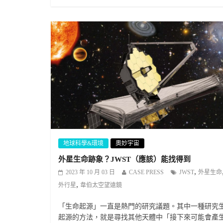
地球科學&環境
奧妙宇宙
外星生命跡象？JWST（應該）能找得到
,
2023 年 10 月 03 日
CASE PRESS
JWST
外星生命
,
外行星
韋伯太空望遠鏡
「生命起源」一直是熱門的研究議題。其中一種研究
起源的方法，就是尋找其他天體中「接下來可能會產