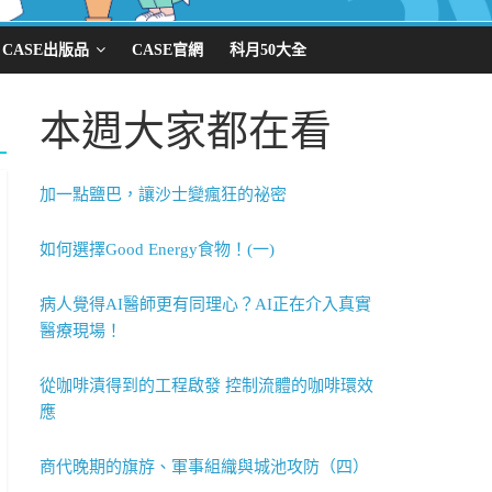
CASE出版品
CASE官網
科月50大全
本週大家都在看
加一點鹽巴，讓沙士變瘋狂的祕密
如何選擇Good Energy食物！(一)
病人覺得AI醫師更有同理心？AI正在介入真實
醫療現場！
從咖啡漬得到的工程啟發 控制流體的咖啡環效
應
商代晚期的旗斿、軍事組織與城池攻防（四）