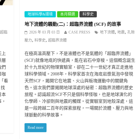
地球科學&環境
本月精選
科學史
地下流體的騷動(二)：超臨界流體 (SCF) 的故事
,
,
超臨
2026 年 03 月 03 日
CASE PRESS
地下流體
地震
孔隙
,
,
壓力
科學史
超臨界流體
天上
在極高溫高壓下，不是液體也不是氣體的「超臨界流體」
斷層
(SCF)就像地底的快遞員，能在岩石中穿梭。這個概念誕生
我們
於十九世紀的物理實驗室，卻在二十一世紀才真正走進地
怪咖
球科學領域。2008年，科學家首次在海底岩漿氣泡中發現
術「看
天然SCF，揭開它在地震、火山與板塊運動中的關鍵角
，找
色。這次我們要揭開地球深處的祕密：超臨界流體的歷史
日本
旅程。認識超流SCF不只是個科學怪咖，也是地球演化的
事，
化學師、冷卻劑與地震的觸媒。從實驗室到地殼深處，這
是一段跨越二百年的探索旅程，一場關於流體、壓力與地
球脈動的科學故事。
Read more