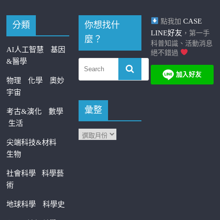
CASE
點我加
分類
你想找什
LINE好友
，第一手
麼？
科普知識、活動消息
AI人工智慧
基因
絕不錯過
&醫學
物理
化學
奧妙
宇宙
彙整
考古&演化
數學
生活
尖端科技&材料
生物
社會科學
科學藝
術
地球科學
科學史