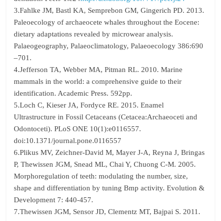
3.Fahlke JM, Bastl KA, Semprebon GM, Gingerich PD. 2013.
Paleoecology of archaeocete whales throughout the Eocene:
dietary adaptations revealed by microwear analysis.
Palaeogeography, Palaeoclimatology, Palaeoecology 386:690
–701.
4.Jefferson TA, Webber MA, Pitman RL. 2010. Marine
mammals in the world: a comprehensive guide to their
identification. Academic Press. 592pp.
5.Loch C, Kieser JA, Fordyce RE. 2015. Enamel
Ultrastructure in Fossil Cetaceans (Cetacea:Archaeoceti and
Odontoceti). PLoS ONE 10(1):e0116557.
doi:10.1371/journal.pone.0116557
6.Plikus MV, Zeichner‐David M, Mayer J-A, Reyna J, Bringas
P, Thewissen JGM, Snead ML, Chai Y, Chuong C-M. 2005.
Morphoregulation of teeth: modulating the number, size,
shape and differentiation by tuning Bmp activity. Evolution &
Development 7: 440-457.
7.Thewissen JGM, Sensor JD, Clementz MT, Bajpai S. 2011.