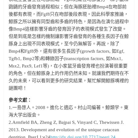
鼩鼱的牙齒發育過程相似；但在海豚胚胎裡Bmp4在吻部前
後都有表現，而Fgf8只在吻部後段表現。因此科學家推論，
鯨豚之所以擁有同型齒和多齒的特色，是因為在演化過程中
像Bmp4這樣影響牙齒的發育因子的表現模式發生了改變。
但是到底是怎樣的機制讓影響牙齒發育的各種生長因子在鯨
豚身上出現不同表現模式，至今仍無解答。再說，除了
Bmp4和Fgf8外，還有很多生長因子(growth factors, 如Egf,
Tgfb1, Bmp2等)和轉錄因子(transcription factors, 如Msx1,
Msx2, Pax9, Lef1等)，在小家鼠牙齒發育裡也扮演著很重要
的角色，但在鯨豚身上的作用仍然未知。就讓我們期待在不
久的未來，可以看到更多的研究結果，幫忙解開鯨豚嘴裡的
謎團吧！
參考文獻：
1.一島啓人。2008。進化と適応。村山司編著。鯨類学。東
海大学出版会。
2.Armfield BA, Zheng Z, Bajpai S, Vinyard C, Thewissen J.
2013. Development and evolution of the unique cetacean
dentition. PeerJ 1:e24
http://dx.doi.org/10.7717/peerj.24