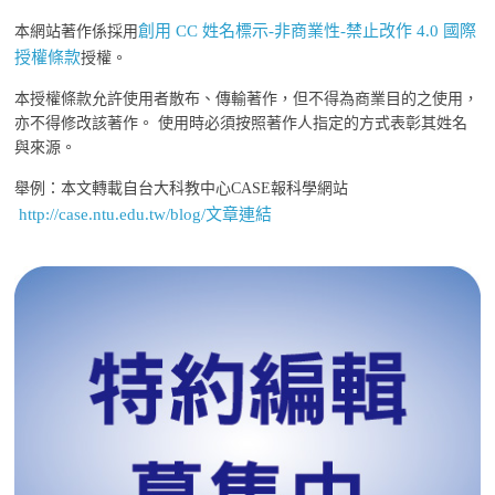
創用 CC 姓名標示-非商業性-禁止改作 4.0 國際
本網站著作係採用
授權條款
授權。
本授權條款允許使用者散布、傳輸著作，但不得為商業目的之使用，
亦不得修改該著作。 使用時必須按照著作人指定的方式表彰其姓名
與來源。
舉例：本文轉載自台大科教中心CASE報科學網站
http://case.ntu.edu.tw/blog/文章連結