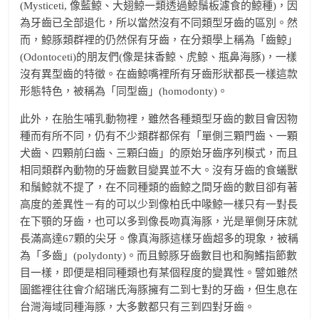
(Mysticeti, 像藍鯨、大翅鯨一類透過鯨鬚板濾食的鯨種)，因
為牙齒已全部退化，所以當然沒有不同類型牙齒的區別。然
而，鯨豚類群裡的仍然保有牙齒，在分類學上稱為「齒鯨」
(Odontoceti)的朋友們(像是抹香鯨、虎鯨、瓶鼻海豚)，一樣
沒有異型齒的特徵。在齒鯨嘴裡所有牙齒形狀都長一樣這款
形態特色，被稱為「同型齒」(homodonty)。
此外，在胎生哺乳動物裡，雖然各種類型牙齒的數目會因物
種而有所不同，仍有不少類群都保有「單側三顆門齒、一顆
犬齒、四顆前臼齒、三顆臼齒」的原始牙齒序列模式，而且
相同類群內動物的牙齒數目變異並不大。沒有牙齒的食蟻獸
和鬚鯨就不提了，在不同種類的齒鯨之間牙齒的數目卻有著
高度的差異性－有的可以少到像柏氏中喙鯨一樣只有一對長
在下顎的牙齒，也可以多到像長吻真海豚，光是單側牙床就
長滿高達67顆的尖牙。像真海豚這樣牙齒超多的現象，被稱
為「多齒」(polydonty)。而且鯨豚牙齒數目也和胸鰭指節數
目一樣，即便是相同種類也有某個程度的變異性。譬如雖然
圖鑑裡往往會介紹瑞氏海豚擁有二到七對的牙齒，但生息在
台灣海域同種海豚，大多數都只有三到四對牙齒。