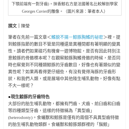
下顎前端有一對牙齒)。抹香鯨右方是法國著名比較解剖學家
Georges Cuvier的雕像。（圖片來源：筆者本人）
撰文｜
陳瑩
筆者在先前一篇文章＜
鰭貌不揚－鯨豚胸鰭的祕密
＞裡，提
到鯨豚指節的數目不管是同種還是異種間都有著明顯的變異
性。讀者們如果碰巧有機會一遊博物館，是否有因此特別注
意鯨豚的骨骼標本呢？在觀察鯨豚胸鰭骨骼的時候，是否同
時也察覺到不同種類鯨豚的牙齒數目，好像也有著類似的變
異性呢？如果再看得更仔細些，有沒有覺得海豚的牙齒形
狀，和我們人類，或是展場中其他陸生哺乳動物，好像有點
不大一樣呢？
●
現生鯨豚的牙齒特色
大部份的胎生哺乳動物，都擁有門齒、犬齒、前臼齒和臼齒
等四種類型牙齒，這樣的特徵稱為「異型齒」
(heterodonty)。食蟻獸和鯨豚是僅有的兩個不具異型齒特徵
的胎生哺乳動物類群。食蟻獸和鯨豚類群裡的「鬚鯨」