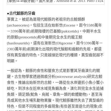
(單側34-48顆牙齒)。圖片來源：Armfield et al. 2013. PeerJ 1:e24.
●
古代鯨豚的牙齒
事實上，被認為是現代鯨豚的老祖宗的古鯨類群
(archaeocetes)，包括生活在始新世(Eocene，距今5580萬年
－3390萬年前)前期陸棲的巴基鯨(pakicetids)，中期半水生
的原鯨(protocetids)和中後期完全水生的龍王鯨
(basilosaurids)，還有在漸新世(Oligocene，距今3390萬年－
2303萬年前)前期演化出現的現代鬚鯨和齒鯨的先祖，都還
保有異型齒的特色。只是越接近現代的種類，異型齒就越不
明顯。
一般認為，鯨豚的食性和獵食方式是影響其牙齒演化的關
鍵。古生物學家透過微痕分析(microwear analysis)研究古鯨
食性，推論出始新世的古鯨，一路從在水岸邊抓小魚小蟹小
蚌吃，到涉水在近岸水域覓魚蝦為食，演化到完全水生追捕
魚類、頭足類(魷魚、烏賊、章魚一類的軟體動物)，甚至海
鳥或其他水生哺乳動物果腹。現代鯨豚雖然失去了異型齒的
特色，但是不同程度的多齒現象(有些甚至是退化的現象)忠