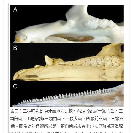
圖二：三種哺乳動物牙齒排列比較。A為小家鼠(一顆門齒、三
顆臼齒)，B是家豬(三顆門齒、一顆犬齒、四顆前臼齒、三顆臼
齒。圖為幼年個體所以第三顆臼齒尚未冒出)，C是熱帶斑海豚