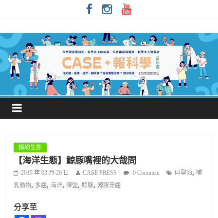
繽紛生態
【海洋生態】鯨豚嘴裡的大哉問
,
2015 年 03 月 20 日
CASE PRESS
0 Comment
同型齒
哺
,
,
,
,
,
乳動物
多齒
海洋
陳瑩
鯨豚
鯨豚牙齒
分享至