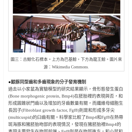
圖三：古鯨化石標本。上方為巴基鯨，下方為龍王鯨。圖片來
源：Wikimedia Commons.
●
鯨豚同型齒和多齒現象的分子發育機制
過去以小家鼠為實驗模型的研究結果顯示，骨形態發生蛋白
(Bone morphogenic protein, Bmp4)在胚胎裡的表現與否，和
形成圓錐狀門齒以及增加的牙齒數量有關，而纖維母細胞生
長因子(Fibroblast growth factor, Fgf8)則是和形成多牙尖
(multicuspid)的臼齒有關。科學家比較了Bmp4和Fgf8在熱帶
斑海豚和豬胚胎吻部的表現情況，發現在豬胚胎裡Bmp4的
表現主要發生在吻部前端、Fgf8則是在吻部後方，和小鼠和