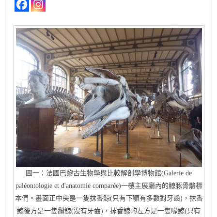
圖一：法國巴黎古生物學與比較解剖學博物館(Galerie de
paléontologie et d'anatomie comparée)一樓主展廳內的鯨豚骨骼標
本們。畫面正中央是一隻抹香鯨(只有下顎有多數對牙齒)，抹香
鯨後方是一隻鬚鯨(沒有牙齒)，抹香鯨的左方是一隻喙鯨(只有