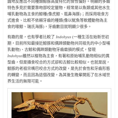
誠地反應出不同種類鯨豚高度特化的食性偏好。明顯的多齒
特色多見於需要靠吻部咬定獵物，經常是以魚類或其他水生
哺乳動物為主食的鯨種(像虎鯨、瓶鼻海豚)；而採用吸食方
式進食、比較不依賴牙齒的種類(像以魷魚等軟體動物為主
食的喙鯨、瑞氏海豚)，牙齒數目就明顯少很多。
有趣的是，也有學者比較了
Indohyus
(一種生活在始新世初
期，目前所知最接近鯨豚和偶蹄類動物共同祖先的中小型哺
乳動物)、古鯨和偶蹄類動物牙齒磨損的模式，發現
Indohyus
雖然以植物為主食，有著和原始哺乳動物相似的異
型齒，但是攝食咬合的方式卻和古鯨比較相似。也就是說，
鯨豚的老祖宗嘴巴咬合方式的改變，是先於食性和牙齒形態
的轉變，而且因為這個改變，為其後生晚輩開拓了在水域世
界生活的無限可能。