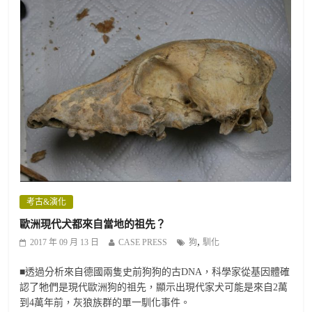
考古&演化
歐洲現代犬都來自當地的祖先？
,
2017 年 09 月 13 日
CASE PRESS
狗
馴化
■透過分析來自德國兩隻史前狗狗的古DNA，科學家從基因體確
認了牠們是現代歐洲狗的祖先，顯示出現代家犬可能是來自2萬
到4萬年前，灰狼族群的單一馴化事件。