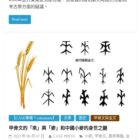
考古學方面的疑議。
Read more
【CASE專欄 * columnists】
文學
歷史
甲骨文與金文
甲骨文的「來」與「麥」和中國小麥的身世之謎
,
,
,
2023 年 06 月 07 日
CASE PRESS
小麥
甲骨文
農業傳播
金