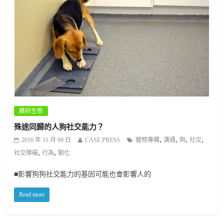
繽紛生態
殊途同歸的人狗社交能力？
,
,
,
,
2016 年 11 月 09 日
CASE PRESS
寵物專欄
溝通
狗
社交
,
,
社交障礙
行為
馴化
■影響狗狗社交能力的基因可能也會影響人的
Read more