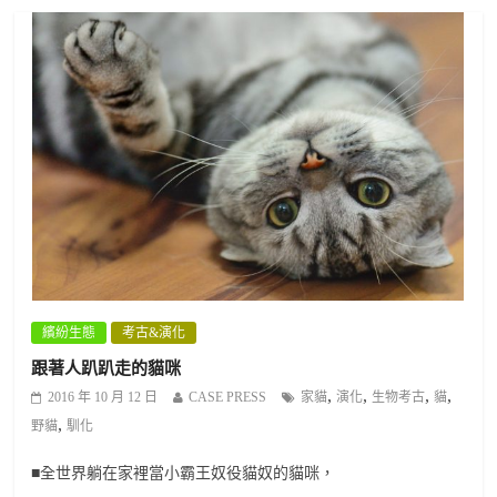
繽紛生態
考古&演化
跟著人趴趴走的貓咪
,
,
,
,
2016 年 10 月 12 日
CASE PRESS
家貓
演化
生物考古
貓
,
野貓
馴化
■全世界躺在家裡當小霸王奴役貓奴的貓咪，