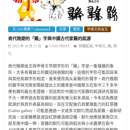
【CASE專欄 * columnists】
文學
歷史
甲骨文與金文
商代晚期的「雞」字與中國古代家雞的起源
,
,
,
2023 年 10 月 11 日
CASE PRESS
物種起源
甲骨文
雞
馴
化
商代晚期金文與甲骨文早期字形的「雞」字是一隻雄雞的象
形，大多有著聳立的雞冠與張開的喙，這樣的字形可能因容易
與其他鳥類字形相混，後來便改為从奚聲的形聲字。商代晚期
的雞字與河南安陽殷墟出土的雞骨是中國華北在距今三千多年
便有雞的最古老證據，但這對於中國古代家雞的起源研究幫助
不大。學界過去對家雞的起源有單元和多源說，今多認為應是
起源於與其外表最為相似，且在交配後仍具繁殖能力的紅原雞
(Gallus gallus)，可能是通過一次或多次馴化而成為家雞。最新研
究指，出家雞應是源自紅原雞滇南亞種，馴化地應是東南亞北
部至南中國一帶，家雞的馴化可能與稻米與小米農業在距今
4500年進入東南亞北部有關，但家雞的確切馴化時間仍有動物