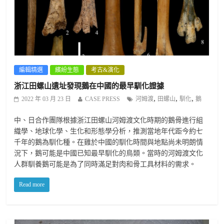
編輯精選
繽紛生態
考古&演化
浙江田螺山遺址發現鵝在中國的最早馴化證據
,
,
,
2022 年 03 月 23 日
CASE PRESS
河姆渡
田螺山
馴化
鵝
中、日合作團隊根據浙江田螺山河姆渡文化時期的鵝骨進行組
織學、地球化學、生化和形態學分析，推測當地年代距今約七
千年的鵝為馴化種。在雞於中國的馴化時間與地點尚未明朗情
況下，鵝可能是中國已知最早馴化的鳥類。當時的河姆渡文化
人群馴養鵝可能是為了同時滿足對肉和骨工具材料的需求。
Read more