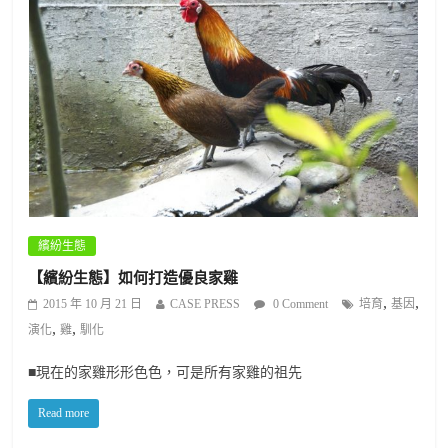
繽紛生態
【繽紛生態】如何打造優良家雞
,
,
2015 年 10 月 21 日
CASE PRESS
0 Comment
培育
基因
,
,
演化
雞
馴化
■現在的家雞形形色色，可是所有家雞的祖先
Read more