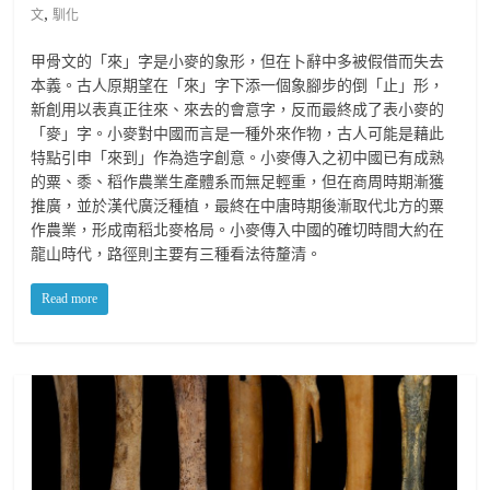
,
文
馴化
甲骨文的「來」字是小麥的象形，但在卜辭中多被假借而失去
本義。古人原期望在「來」字下添一個象腳步的倒「止」形，
新創用以表真正往來、來去的會意字，反而最終成了表小麥的
「麥」字。小麥對中國而言是一種外來作物，古人可能是藉此
特點引申「來到」作為造字創意。小麥傳入之初中國已有成熟
的粟、黍、稻作農業生產體系而無足輕重，但在商周時期漸獲
推廣，並於漢代廣泛種植，最終在中唐時期後漸取代北方的粟
作農業，形成南稻北麥格局。小麥傳入中國的確切時間大約在
龍山時代，路徑則主要有三種看法待釐清。
Read more