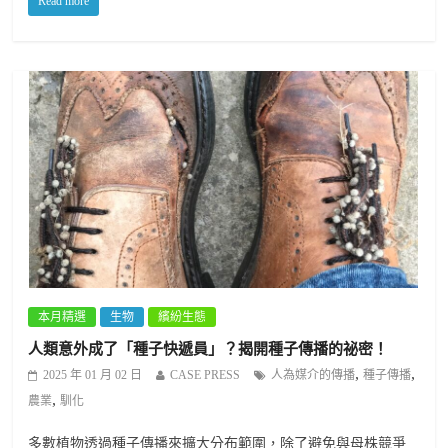
Read more
本月精選
生物
繽紛生態
人類意外成了「種子快遞員」？揭開種子傳播的祕密！
,
,
2025 年 01 月 02 日
CASE PRESS
人為媒介的傳播
種子傳播
,
農業
馴化
多數植物透過種子傳播來擴大分布範圍，除了避免與母株競爭