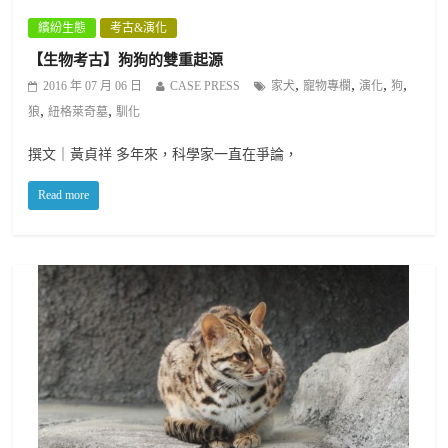
繽紛生態
考古&演化
【生物考古】狗狗的雙重起源
,
,
,
,
2016 年 07 月 06 日
CASE PRESS
家犬
寵物專欄
演化
狗
,
,
狼
紐格萊奇墓
馴化
撰文｜黃貞祥 多年來，科學家一直在爭論，
Read more