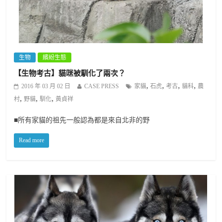
生物
繽紛生態
【生物考古】貓咪被馴化了兩次？
,
,
,
,
2016 年 03 月 02 日
CASE PRESS
家貓
石虎
考古
貓科
農
,
,
,
村
野貓
馴化
黃貞祥
■所有家貓的祖先一般認為都是來自北非的野
Read more