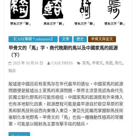
【CASE專欄 * columnists】
文學
歷史
甲骨文與金文
甲骨文的「馬」字、商代晚期的馬以及中國家馬的起源
（下）
,
,
,
,
2025 年 10 月 01 日
CASE PRESS
家馬
甲骨文
馬鐙
馴化
騎兵
殷墟是中國目前有家馬存在年代最早的遺址，中國家馬的起源
問題便是殷墟出土家馬的來源問題。學界主流意見認為商代先
民獨立馴化野馬的可能性極低，中國家馬的起源既有外來傳入
也有本地馴化因素，起源歷程可能是最早源自於歐亞草原的家
馬和馴馬技術自西向東傳入東亞，東亞先民繼而掌握馴馬技術
後馴化本地野馬。甲骨文的「馬」也指一種機動性極高的常備
軍，可能是以騎射為主要攻擊手段的騎兵。