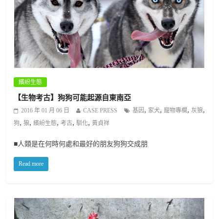
繽紛生態
【生物考古】狗狗可能起源自東南亞
,
,
,
,
2016 年 01 月 06 日
CASE PRESS
基因
家犬
寵物專欄
灰狼
,
,
,
,
,
狗
狼
繽紛生態
考古
馴化
黃貞祥
■人類是在何時何處和最好的朋友狗狗交成朋
Read more