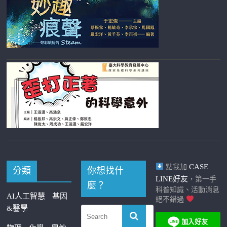
CASE
點我加
分類
你想找什
LINE好友
，第一手
麼？
科普知識、活動消息
AI人工智慧
基因
絕不錯過
&醫學