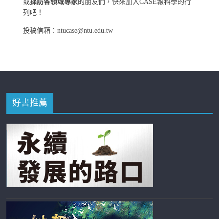
或
採訪各領域專家
的朋友們，快來加入CASE報科學的行
列吧！
投稿信箱：ntucase@ntu.edu.tw
好書推薦