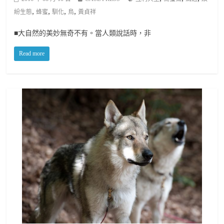
,
,
,
,
紛生態
蜂蜜
馴化
鳥
黃貞祥
■大自然的美妙無奇不有。當人類說話時，非
Read more