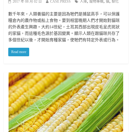
,
,
,
2017 年 08 月 02 日
CASE PRESS
人擇
寵物專欄
貓
馴化
數千年來，人類養貓的主要是因為牠們是捕鼠高手，可以保護
糧倉內的農作物或船上食物。要到相當晚期人們才開始對貓咪
的外表產生興趣。大約14世紀，土耳其西部出現皮毛呈虎斑狀
的家貓，而這種毛色源於基因變異。顯示人類在跟貓咪共存了
多個世紀以後，才開始育種家貓，使牠們有特定外表或行為。
Read more