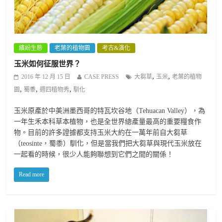
繽紛生態
老葉的植物園
考古&演化
玉米如何征服世界？
,
,
2016 年 12 月 15 日
CASE PRESS
大芻草
玉米
老葉的植物
,
,
,
園
蜀黍
週四植物秀
馴化
玉米原產於中美洲墨西哥的特瓦坎谷地（Tehuacan Valley），為
一年生禾本科草本植物，也是全世界總產量最高的重要糧食作
物。目前的許多證據都支持玉米大約在一萬年前自大芻草
（teosinte，蜀黍）馴化，但是當我們把大芻草與現代玉米放在
一起看的時候，很少人能夠聯想到它們之間的關係！
Read more