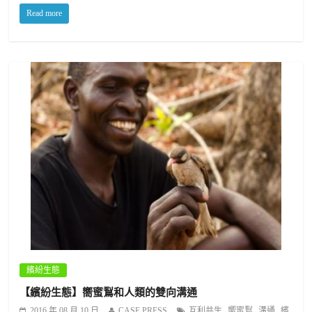
Read more
繽紛生態
【繽紛生態】嚮蜜鴷和人類的雙向溝通
,
,
,
2016 年 08 月 10 日
CASE PRESS
互利共生
嚮蜜鴷
溝通
繽