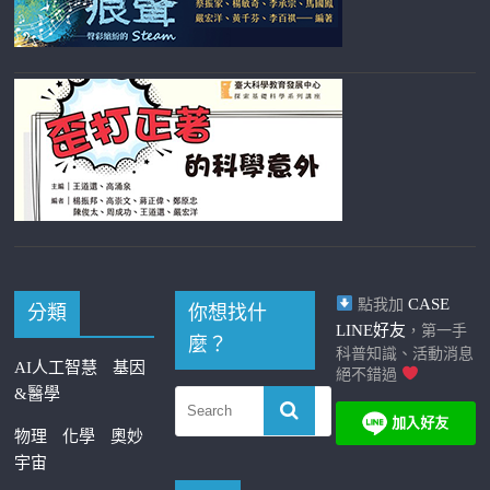
CASE
點我加
分類
你想找什
LINE好友
，第一手
麼？
科普知識、活動消息
AI人工智慧
基因
絕不錯過
&醫學
物理
化學
奧妙
宇宙