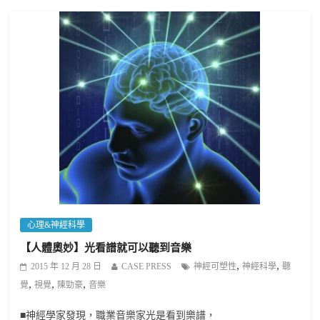
心理&神經科學
【人體奧妙】光看譜就可以聽到音樂
,
,
2015 年 12 月 28 日
CASE PRESS
神經可塑性
神經科學
聽
,
,
,
覺
視覺
陳勁豪
音樂
■神經學家發現，職業音樂家光是看到樂譜，