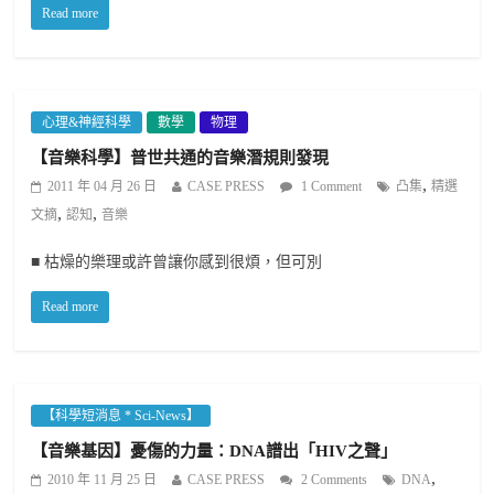
Read more
心理&神經科學
數學
物理
【音樂科學】普世共通的音樂潛規則發現
,
2011 年 04 月 26 日
CASE PRESS
1 Comment
凸集
精選
,
,
文摘
認知
音樂
■ 枯燥的樂理或許曾讓你感到很煩，但可別
Read more
【科學短消息 * Sci-News】
【音樂基因】憂傷的力量：DNA譜出「HIV之聲」
,
2010 年 11 月 25 日
CASE PRESS
2 Comments
DNA