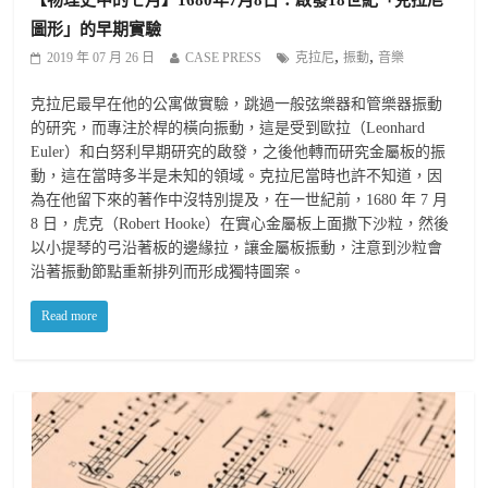
【物理史中的七月】1680年7月8日：啟發18世紀「克拉尼
圖形」的早期實驗
,
,
2019 年 07 月 26 日
CASE PRESS
克拉尼
振動
音樂
克拉尼最早在他的公寓做實驗，跳過一般弦樂器和管樂器振動
的研究，而專注於桿的橫向振動，這是受到歐拉（Leonhard
Euler）和白努利早期研究的啟發，之後他轉而研究金屬板的振
動，這在當時多半是未知的領域。克拉尼當時也許不知道，因
為在他留下來的著作中沒特別提及，在一世紀前，1680 年 7 月
8 日，虎克（Robert Hooke）在實心金屬板上面撒下沙粒，然後
以小提琴的弓沿著板的邊緣拉，讓金屬板振動，注意到沙粒會
沿著振動節點重新排列而形成獨特圖案。
Read more