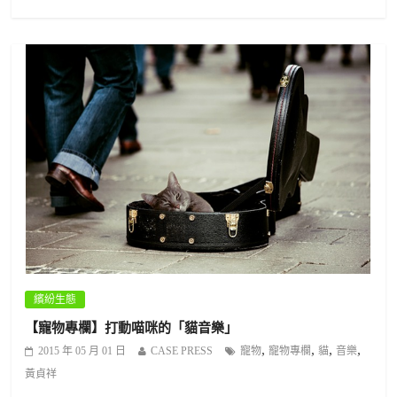
繽紛生態
【寵物專欄】打動喵咪的「貓音樂」
,
,
,
,
2015 年 05 月 01 日
CASE PRESS
寵物
寵物專欄
貓
音樂
黃貞祥