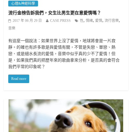
心理&神經科學
流行金榜告訴我們，女生比男生更在意愛情嗎？
,
,
,
,
2017 年 06 月 29 日
CASE PRESS
性
情緒
愛情
流行音樂
音樂
有這麼一個說法：如果世界上沒了愛情，地球將會是一片寂
靜。的確也有許多歌是與愛情有關，不管是失戀、單戀、熱
戀、或是細水長流的愛情，音樂中似乎真的少不了愛情！但
是，如果我們真的把歷年來的歌曲拿來分析，是否真的會符合
我們平常的印象呢？
Read more