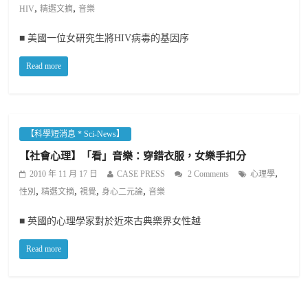
,
,
HIV
精選文摘
音樂
■ 美國一位女研究生將HIV病毒的基因序
Read more
【科學短消息 * Sci-News】
【社會心理】「看」音樂：穿錯衣服，女樂手扣分
,
2010 年 11 月 17 日
CASE PRESS
2 Comments
心理學
,
,
,
,
性別
精選文摘
視覺
身心二元論
音樂
■ 英國的心理學家對於近來古典樂界女性越
Read more