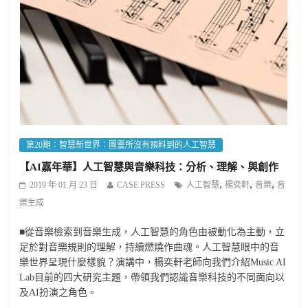
第20期：智慧新世界：圖靈所沒有預料到的人工智慧
【AI嘉年華】人工智慧與音樂科技：分析、理解、與創作
,
,
,
2019 年 01 月 23 日
CASE PRESS
人工智慧
楊奕軒
音樂
音
樂生成
■從音樂檢索到音樂生成，人工智慧的角色由被動化為主動，立
足於對音樂規則的理解，持續燃燒作曲魂。人工智慧眼中的音
樂世界呈現什麼樣貌？演講中，楊奕軒老師向我們介紹Music AI
Lab目前的四大研究主題，帶領我們認識音樂科技的不同面向以
及AI扮演之角色。