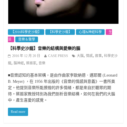
【2016科學史沙龍】
【科學史沙龍】
心理&神經科學
生
活
音樂＆聲學
【科學史沙龍】音樂的結構與愛樂的腦
,
,
,
2016 年 12 月 20 日
CASE PRESS
大腦
情感
敘事
科學史沙
,
,
,
龍
腦神經
蔡振家
音樂
■音樂認知的基本架構，是由作曲家李歐納德．邁耶爾 (Leonard
B. Meyer) ，在 1956 年出版的《音樂的情感與意義》一書所奠
定。他提到音樂所能撩撥的許多情緒，都是來自於聽眾的期
待。蔡振家教授特別為我們剖析音樂結構，如何在我們的大腦
中，產生喜愛的感覺。
Read more