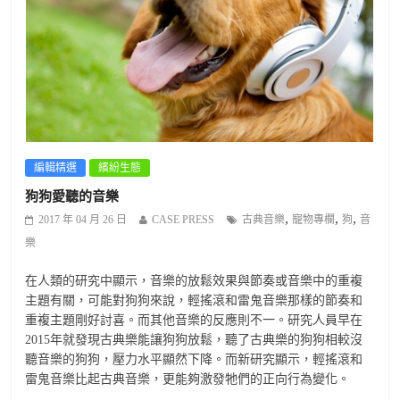
編輯精選
繽紛生態
狗狗愛聽的音樂
,
,
,
2017 年 04 月 26 日
CASE PRESS
古典音樂
寵物專欄
狗
音
樂
在人類的研究中顯示，音樂的放鬆效果與節奏或音樂中的重複
主題有關，可能對狗狗來說，輕搖滾和雷鬼音樂那樣的節奏和
重複主題剛好討喜。而其他音樂的反應則不一。研究人員早在
2015年就發現古典樂能讓狗狗放鬆，聽了古典樂的狗狗相較沒
聽音樂的狗狗，壓力水平顯然下降。而新研究顯示，輕搖滾和
雷鬼音樂比起古典音樂，更能夠激發牠們的正向行為變化。