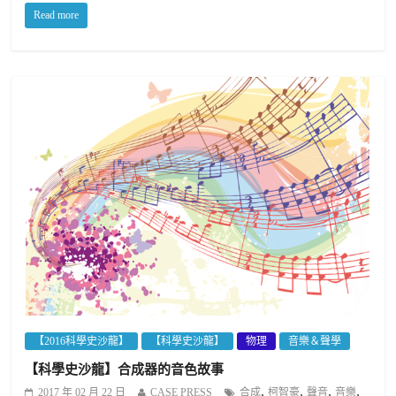
Read more
【2016科學史沙龍】
【科學史沙龍】
物理
音樂＆聲學
【科學史沙龍】合成器的音色故事
,
,
,
,
2017 年 02 月 22 日
CASE PRESS
合成
柯智豪
聲音
音樂