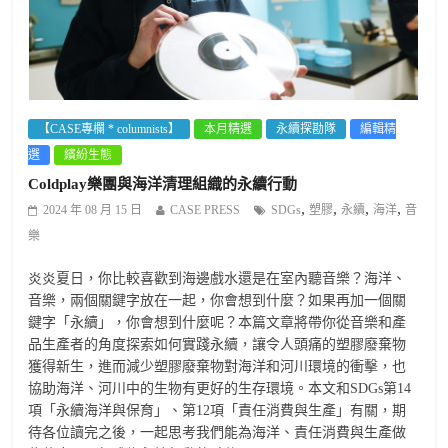
【CASE專欄 * columnists】
本月精選
永續探勘隊
編輯精
選
繽紛生態
Coldplay樂團與海洋清理組織的永續行動
,
,
,
,
2024 年 08 月 15 日
CASE PRESS
SDGs
塑膠
永續
海洋
音
樂
炎炎夏日，你比較喜歡到海邊戲水還是在室內聽音樂？海洋、
音樂，兩個關鍵字放在一起，你會想到什麼？如果再加一個關
鍵字「永續」，你會想到什麼呢？本篇文章將帶你從音樂和產
品生產者的角度探索如何實踐永續，讓令人頭痛的塑膠廢棄物
獲得新生，進而減少塑膠廢棄物對海洋和河川環境的衝擊，也
協助海洋、河川中的生物有更好的生存環境。本文和SDGs第14
項「永續海洋與保育」、第12項「責任消費與生產」有關，期
待各位讀完之後，一起思考我們能為海洋、責任消費與生產做