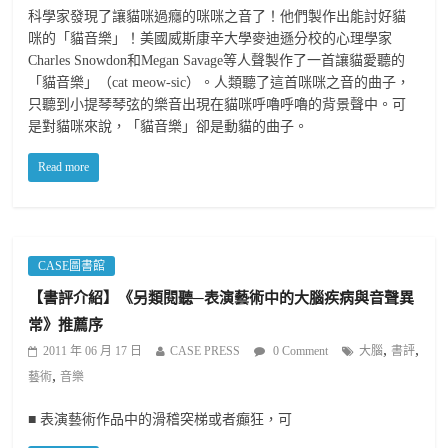
科學家發現了讓貓咪過癮的咪咪之音了！他們製作出能討好貓
咪的「貓音樂」！美國威斯康辛大學麥迪遜分校的心理學家
Charles Snowdon和Megan Savage等人聲製作了一首讓貓愛聽的
「貓音樂」（cat meow-sic）。人類聽了這首咪咪之音的曲子，
只聽到小提琴琴弦的樂音出現在貓咪呼嚕呼嚕的背景聲中。可
是對貓咪來說，「貓音樂」卻是動貓的曲子。
Read more
CASE圖書館
【書評介紹】《另類閱聽─表演藝術中的大腦疾病與音聲異
常》推薦序
,
,
2011 年 06 月 17 日
CASE PRESS
0 Comment
大腦
書評
,
藝術
音樂
■ 表演藝術作品中的滑稽突梯或者癲狂，可