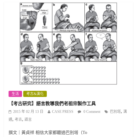
生活
考古&演化
【考古研究】語言教導我們老祖宗製作工具
,
2015 年 02 月 13 日
CASE PRESS
0 Comment
巴別塔
溝
,
,
通
考古
語言
撰文｜黃貞祥 相信大家都聽過巴別塔（To