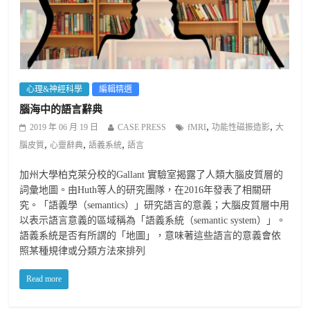
心理&神經科學
編輯精選
腦海中的語言辭典
,
,
2019 年 06 月 19 日
CASE PRESS
fMRI
功能性磁振造影
大
,
,
,
腦皮質
心靈辭典
語義系統
語言
加州大學柏克萊分校的Gallant 實驗室揭露了人類大腦皮質層的
詞彙地圖。由Huth等人的研究團隊，在2016年發表了相關研
究。「語義學（semantics）」研究語言的意義；大腦皮質層中用
以表示語言意義的區域稱為「語義系統（semantic system）」。
語義系統是否有所謂的「地圖」，意味著這些語言的意義會依
照某種規律或分類方法來排列
Read more