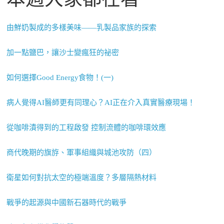
由鮮奶製成的多樣美味——乳製品家族的探索
加一點鹽巴，讓沙士變瘋狂的祕密
如何選擇Good Energy食物！(一)
病人覺得AI醫師更有同理心？AI正在介入真實醫療現場！
從咖啡漬得到的工程啟發 控制流體的咖啡環效應
商代晚期的旗斿、軍事組織與城池攻防（四）
衛星如何對抗太空的極端溫度？多層隔熱材料
戰爭的起源與中國新石器時代的戰爭