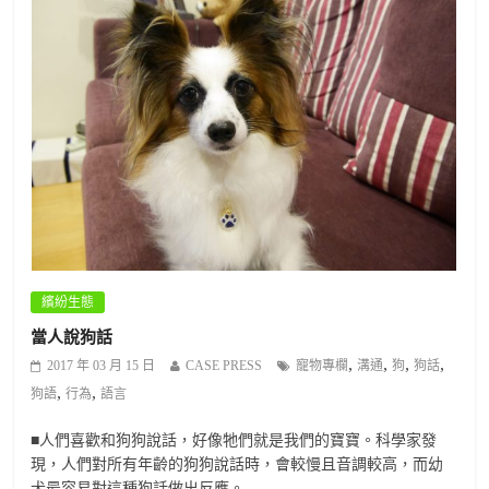
繽紛生態
當人說狗話
,
,
,
,
2017 年 03 月 15 日
CASE PRESS
寵物專欄
溝通
狗
狗話
,
,
狗語
行為
語言
■人們喜歡和狗狗說話，好像牠們就是我們的寶寶。科學家發
現，人們對所有年齡的狗狗說話時，會較慢且音調較高，而幼
犬最容易對這種狗話做出反應。