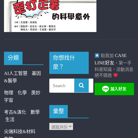
CASE
點我加
分類
你想找什
LINE好友
，第一手
麼？
科普知識、活動消息
AI人工智慧
基因
絕不錯過
&醫學
物理
化學
奧妙
宇宙
彙整
考古&演化
數學
生活
尖端科技&材料