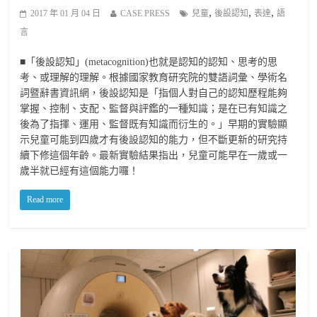
,
,
,
2017 年 01 月 04 日
CASE PRESS
兒童
後設認知
表達
語
言
■「後設認知」(metacognition)也就是認知的認知、思考的思
考、或理解的理解。根據國家教育研究院的雙語詞彙、學術名
詞暨辭書資訊網，後設認知是「指個人對自己的認知歷程能夠
掌握、控制、支配、監督與評鑑的一種知識；是在已有知識之
後為了指揮、運用、監督既有知識而衍生的。」早期的實驗顯
示兒童可能到四歲才有後設認知的能力，但不斷更新的研究持
續下修這個年齡。最新實驗結果指出，兒童可能早在一歲或一
歲半就已經有這個能力囉！
Read more