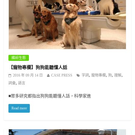
繽紛生態
【寵物專欄】狗狗能聽懂人話
,
,
,
,
2016 年 09 月 14 日
CASE PRESS
字詞
寵物專欄
狗
理解
,
詞彙
語言
■眾多研究都指出狗狗能聽懂人話，科學家進
Read more