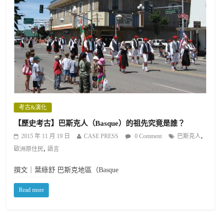
考古&演化
【歷史考古】巴斯克人（Basque）的祖先究竟是誰？
,
2015 年 11 月 19 日
CASE PRESS
0 Comment
巴斯克人
,
歐洲原住民
語言
撰文｜葉綠舒 巴斯克地區（Basque
Read more