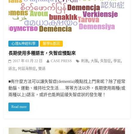
心理&神經科學
醫學&基因
長期使用多種語言，失智症慢點來
,
,
,
,
2017 年 03 月 22 日
CASE PRESS
刺激
大腦
失智症
學習
,
,
語言
阿茲海默症
雙語
■有什麼方法可以讓失智症(dementia)晚點找上門來呢？除了經常
動腦、運動、維持社交生活…..等等方法以外，長期使用兩種(或
兩種以上)語言，或許也能夠延緩失智症狀的發生喔！
Read more