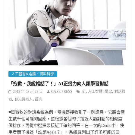
人工智慧&電腦、資料科學
「抱歉，我說錯話了！」AI正努力向人類學習對話
,
,
,
2018 年 03 月 28 日
CASE PRESS
AI
人工智慧
學習
對話機
,
,
器
聊天機器人
語言
■舉微軟的對話系統為例，當機器接收到了一則訊息，它將會產
生數千個可能的回應，並根據各個句子接近人類對話的相似度
做排序，再從中選擇最接近正確的回答。在一次的Demo中，使
用者問了機器「誰是Adele？」，系統羅列出了許多可能的回