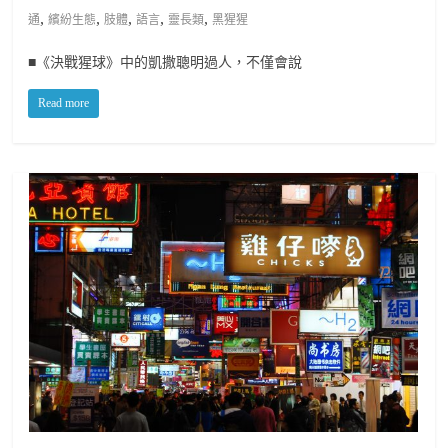
,
,
,
,
,
通
繽紛生態
肢體
語言
靈長類
黑猩猩
■《決戰猩球》中的凱撒聰明過人，不僅會說
Read more