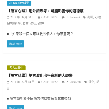
心理&神經科學
【語言心理】用外語思考，可能影響你的道德感
,
2014 年 06 月 30 日
CASE PRESS
1 Comment
判斷
心理
,
,
,
&神經科學
語言
道德
選擇
■「如果殺一個人可以救五個人，你願意嗎？
Read more
考古&演化
【語言科學】語言演化出乎意料的大轉彎
,
2011 年 05 月 04 日
CASE PRESS
2 Comments
演化
語
言
■ 語言學對於不同語言何以有著看起來類似
Read more