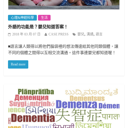
心理&神經科學
生活
外語的功能是？嬰兒知道答案！
,
,
2018 年 03 月 07 日
CASE PRESS
嬰兒
溝通
語言
■語言讓人類得以將他們腦袋裡的想法傳達給其他同類個體，讓
不同的個體之間得以互相交流溝通。這件事連嬰兒都知道喔！
Read more