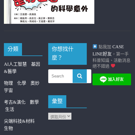
CASE
點我加
分類
你想找什
LINE好友
，第一手
麼？
科普知識、活動消息
AI人工智慧
基因
絕不錯過
&醫學
物理
化學
奧妙
宇宙
彙整
考古&演化
數學
生活
尖端科技&材料
生物