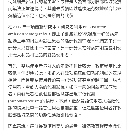
何延緩失智症狀的發生呢？或許是因為當部分腦部區域受損
而無法正常運轉時，其他未受損區域能快速有效地聯合起來
彌補這個不足，也就是所謂的代償。
在2017年一項最新研究中，研究者利用PET(Positron
emission tomography，即正子斷層造影)來檢驗一群發病未
超過三年的阿茲海默症患者的腦部代謝情況。他們之中有一
部分人只會使用一種語言，另一部分人在發病前則是長期使
用義大利語和德語的雙語使用者。
首先，雙語使用者這群人的年齡不但比較大，教育程度也比
較低。但即便如此，兩群人在幾項臨床認知功能測試的表現
相當，而且雙語使用者的某些記憶功能甚至超越了單一語言
使用者。至於大腦的代謝狀況，如同一般的阿茲海默症患
者，兩群患者在數個腦部區域都出現了低代謝
(hypometabolism)的情形。不過，雖然雙語使用者大腦低代
謝的情況比單一語言使用者更加嚴重，但是雙語使用者許多
腦部區域之間的功能性連結卻比較強。
簡單來說，這群長期使用雙語的患者，雖然教育程度稍微低