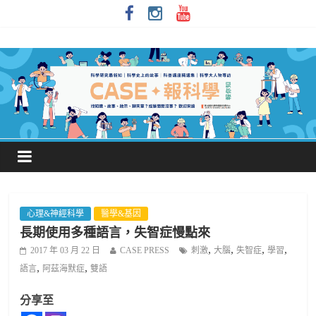
心理&神經科學
醫學&基因
長期使用多種語言，失智症慢點來
,
,
,
,
2017 年 03 月 22 日
CASE PRESS
刺激
大腦
失智症
學習
,
,
語言
阿茲海默症
雙語
分享至