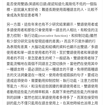
能否使用雙語(英語和日語)是認知退化風險低不低的一個指
標。這就讓大家好奇：難道長期使用兩種語言的人，比較不
會成為失智症患者嗎？
另一方面，這些年來也有不少研究結果顯示，雙語使用者或
多語使用者和那些只會使用單一語言的人相比，有較佳的注
意力控制、執行功能(executive function)、和抑制功能(雖然
有少部分研究沒有發現這樣的差異)。而且不只是外顯的行
為表現有差異，大腦功能和結構的資料也顯示出雙語／多語
使用者和單一語言使用者的不同。至於雙語使用者和單語使
用者的不同，是怎麼產生的呢？一般認為，雙語使用者除了
要能流暢地在兩個不同語言之間切換外，當他們在使用其中
一種語言時，還必須防止另一種語言的干擾，免得把兩種語
言的文法詞彙混在一塊兒，使用奇怪或錯誤的句子。要成功
達成這項使命，需要動用抑制控制、執行功能、注意力控制
等能力。所以，和沒有這些困擾的單語使用者比，雙語使用
者動用這些能力的頻率較高，長期下來他們這些能力所接收
到的訓練，當然也就比單語使用者多得多了。而某些接受特
訓的能力不僅只能用在語言使用上，在其他時候也派得上用