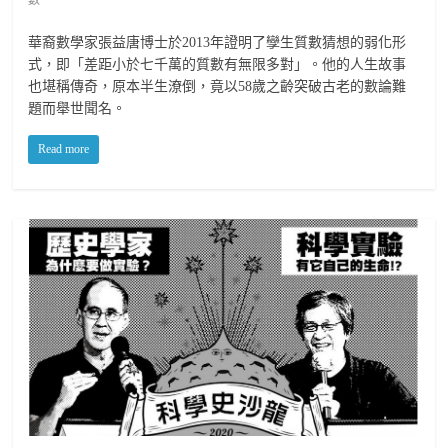
數
華裔數學家張益唐博士於2013年證明了孿生質數猜想的弱化形
式，即「差距小於七千萬的質數有無限多對」。他的人生故事
也堪稱傳奇，原本半生潦倒，竟以58歲之齡突破古老的數論難
題而舉世聞名。
Read more