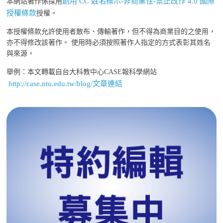
創用 CC 姓名標示-非商業性-禁止改作 4.0 國際
本網站著作係採用
授權條款
授權。
本授權條款允許使用者散布、傳輸著作，但不得為商業目的之使用，
亦不得修改該著作。 使用時必須按照著作人指定的方式表彰其姓名
與來源。
舉例：本文轉載自台大科教中心CASE報科學網站
http://case.ntu.edu.tw/blog/文章連結