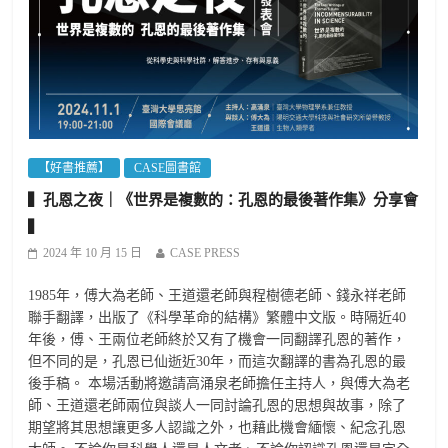
【好書推薦】
CASE圖書館
▍孔恩之夜｜《世界是複數的：孔恩的最後著作集》分享會
▍
2024 年 10 月 15 日
CASE PRESS
1985年，傅大為老師、王道還老師與程樹德老師、錢永祥老師
聯手翻譯，出版了《科學革命的結構》繁體中文版。時隔近40
年後，傅、王兩位老師終於又有了機會一同翻譯孔恩的著作，
但不同的是，孔恩已仙逝近30年，而這次翻譯的書為孔恩的最
後手稿。 本場活動將邀請高涌泉老師擔任主持人，與傅大為老
師、王道還老師兩位與談人一同討論孔恩的思想與故事，除了
期望將其思想讓更多人認識之外，也藉此機會緬懷、紀念孔恩