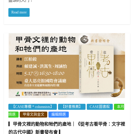
盡頭的大門！
Read more
【CASE專欄 * columnists】
【好書推薦】
CASE圖書館
本月
精選
甲骨文與金文
編輯精選
▎甲骨文裡的動物和牠們的產地｜《從考古看甲骨：文字裡
的古代中國》新書發布會 ▎