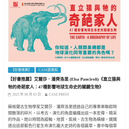
【好書推薦】
CASE圖書館
【好書推薦】艾爾莎．潘齊洛里 (Elsa Panciroli)《直立猿與
牠的奇葩家人：47種影響地球生命史的關鍵生物》
2023 年 08 月 03 日
CASE PRESS
蘇格蘭古生物學家艾爾莎．潘齊洛里透過自己的專業串聯起時
間散落的碎片，以考古、演化的角度編織出這一本宏偉、精采
的作品。她以時間為縱軸，地質、氣候、古生物為橫線，娓娓
道出這部藍色行星生命演化龐大史詩的各個篇章。書中每個章