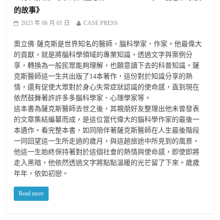
的故事》
2023 年 06 月 01 日
CASE PRESS
奧立佛·薩克斯是世界知名的醫師、腦科學家、作家。他最偉大
的貢獻，就是將腦科學領域的專業知識，透過文字與案例分
享，轉換為一般民眾能夠理解，也願意讀下去的科普知識。薩
克斯醫師這一生共出版了14本著作，這份對於知識分享的熱
情，還有促使大眾對於身心失常症狀認識的使命感，直到現在
依然鼓舞著許許多多腦科學家、心理學家等。
這本書為薩克斯醫師去世之後，其親朋好友整理出他未曾發表
的文章集結編纂而成，是這位當代偉大的腦科學作家的最後一
本遺作。看完整本書，如同陪伴著薩克斯醫師在人生最後階段
一同回望這一生所走過的歲月，與這趟旅途中所見到的風景。
他這一生始終保持著對於這個社會的熱情與使命感，即使即將
走入黑暗，他依然透過文字將點點溫暖的光芒留了下來。歲歲
年年，依如初戀。
Read more