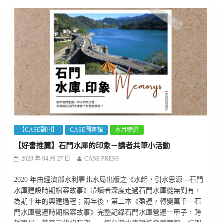
【CASE副刊】
CASE圖書館
本月精選
【好書推薦】石門水庫的印象－讀者共筆小活動
2023 年 04 月 27 日
CASE PRESS
2020 年由經濟部水利署北水局出版之《水起，引水思源—石門
水庫建設時期檔案故事》帶讀者深度走過石門水庫從無到有，
為期十年的興建過程；兩年後，第二本《盈運，轉變萬千—石
門水庫營運時期檔案故事》完整記錄石門水庫營運一甲子，跨