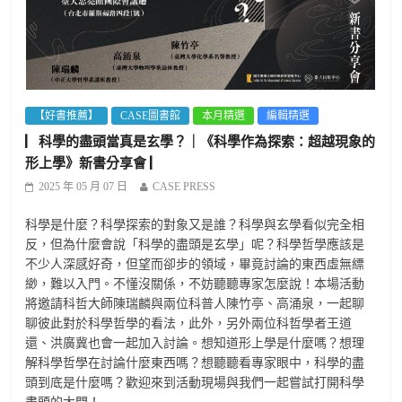
【好書推薦】
CASE圖書館
本月精選
編輯精選
▏科學的盡頭當真是玄學？｜《科學作為探索：超越現象的
形上學》新書分享會 ▏
2025 年 05 月 07 日
CASE PRESS
科學是什麼？科學探索的對象又是誰？科學與玄學看似完全相
反，但為什麼會說「科學的盡頭是玄學」呢？科學哲學應該是
不少人深感好奇，但望而卻步的領域，畢竟討論的東西虛無縹
緲，難以入門。不懂沒關係，不妨聽聽專家怎麼說！本場活動
將邀請科哲大師陳瑞麟與兩位科普人陳竹亭、高涌泉，一起聊
聊彼此對於科學哲學的看法，此外，另外兩位科哲學者王道
還、洪廣冀也會一起加入討論。想知道形上學是什麼嗎？想理
解科學哲學在討論什麼東西嗎？想聽聽看專家眼中，科學的盡
頭到底是什麼嗎？歡迎來到活動現場與我們一起嘗試打開科學