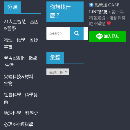
CASE
點我加
分類
你想找什
LINE好友
，第一手
麼？
科普知識、活動消息
AI人工智慧
基因
絕不錯過
&醫學
物理
化學
奧妙
宇宙
彙整
考古&演化
數學
生活
尖端科技&材料
生物
社會科學
科學藝
術
地球科學
科學史
心理&神經科學