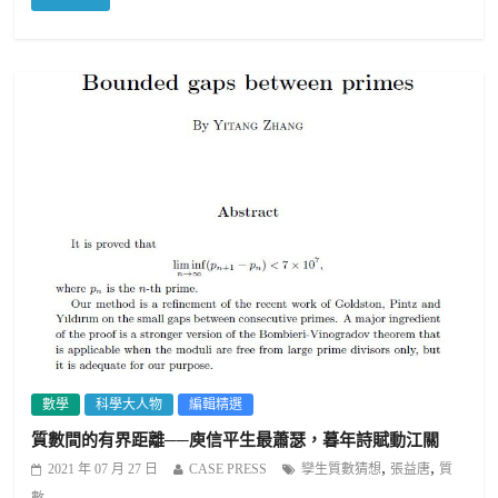
數學
科學大人物
編輯精選
質數間的有界距離──庾信平生最蕭瑟，暮年詩賦動江關
,
,
2021 年 07 月 27 日
CASE PRESS
孿生質數猜想
張益唐
質