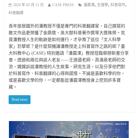
,
,
,
2024 年 03 月 11 日
CASE PRESS
潘震澤
生理學
科普寫作
科普翻譯
長年旅居國外的潘教授不僅是專門的科普翻譯家，自己撰寫的
散文作品更榮獲了金鼎獎、吳大猷科普著作獎等大獎殊榮。究
竟潘教授人生的軌跡是如何運行，才孕育了這位「文人科學
家」巨擘呢？是什麼契機讓潘教授走上科普寫作之路的呢？臺
大科教中心 (CASE) 特別邀請「潘震澤」教授蒞臨舉辦新書分享
會，透過和兩位與談人老友——王道還老師、高涌泉老師的交
流，娓娓訴說潘教授的人生故事、研究生涯，以及分享他們對
於科普寫作、科普翻譯的心得與感悟。不論是喜歡科學的你，
或是喜歡文學的你，一定都能從潘震澤教授身上挖到許多寶
藏。
Read more