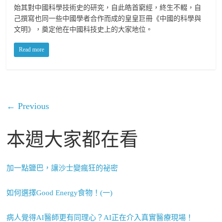
始其對中國科學技術史的研究，自此皓首窮經，終生不輟，自
己撰寫也同一些中國學者合作而成的皇皇巨冊《中國的科學與
文明》，奠定他在中國科技史上的大家地位。
Read more
← Previous
本週大家都在看
加一點鹽巴，讓沙士變瘋狂的祕密
如何選擇Good Energy食物！(一)
病人覺得AI醫師更有同理心？AI正在介入真實醫療現場！