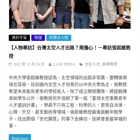
奧妙宇宙
物理
科學大人物
【人物專訪】台灣太空人才出路？甭擔心！－專訪張起維教
授
,
2022 年 12 月 20 日
CASE PRESS
太空人才
高等教育
中央大學張起維教授認為，太空領域的出路非常廣，要轉換領
域也容易。目前國內太空人才培育仍以中央大學為主，張教授
希望未來能有更多的學校投入。除了成立開發團隊，將經驗傳
承給學生以外，張教授另外協辦了第一屆「臺灣太空事務青年
人才選訓計畫」，學員不只有工程、科學的人，更來自法律、
心理、外交、甚至藝術等領域。張起維教授最後鼓勵年輕學
子，找出那個「苦也願意」的事下去練功，這將會是最幸福的
事。
Read more