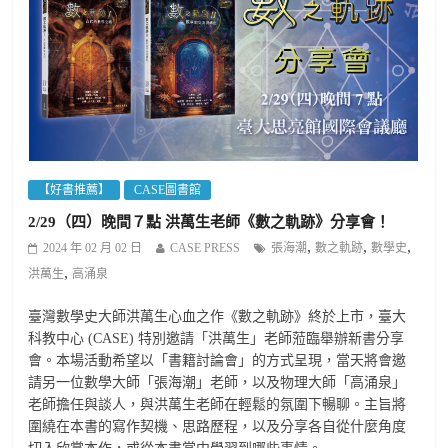
【好書推薦】
CASE圖書館
2/29（四）晚間７點 洪萬生老師《數之軌跡》分享會！
,
,
,
2024 年 02 月 02 日
CASE PRESS
張海潮
數之軌跡
數學史
,
洪萬生
高涌泉
臺灣數學史大師洪萬生心血之作《數之軌跡》終於上市，臺大
科教中心 (CASE) 特別邀請「洪萬生」老師蒞臨舉辦新書分享
會。本場活動希望以「書籍討論會」的方式呈現，當天將會邀
請另一位數學大師「張海潮」老師，以及物理大師「高涌泉」
老師擔任與談人，與洪萬生老師在輕鬆的氛圍下暢聊。主旨將
圍繞在本書的寫作契機、思路歷程，以及分享各自從什麼角度