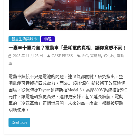
智慧生活與城市
物理
一臺車十臺冷氣？電動車「最耗電的真相」讓你意想不到！
,
,
,
2025 年 11 月 25 日
CASE PRESS
SiC
寬能隙
碳化矽
電動
車
電動車續航不只是電池的問題，連冷氣都關鍵！研究指出，空
調能耗可吞掉近四成電力，而SiC（碳化矽）新技術正改寫這個
困境，從保時捷Taycan到特斯拉Model 3，高壓800V系統搭配SiC
元件，讓電能轉換更高效、運作更安靜，甚至延長續航，電動
車的「冷氣革命」正悄悄展開，未來的每一度電，都將被更聰
明地使用。
Read more