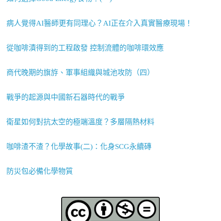
病人覺得AI醫師更有同理心？AI正在介入真實醫療現場！
從咖啡漬得到的工程啟發 控制流體的咖啡環效應
商代晚期的旗斿、軍事組織與城池攻防（四）
戰爭的起源與中國新石器時代的戰爭
衛星如何對抗太空的極端溫度？多層隔熱材料
咖啡渣不渣？化學故事(二)：化身SCG永續磚
防災包必備化學物質