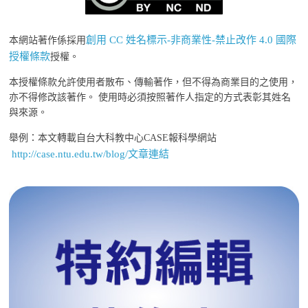
創用 CC 姓名標示-非商業性-禁止改作 4.0 國際
本網站著作係採用
授權條款
授權。
本授權條款允許使用者散布、傳輸著作，但不得為商業目的之使用，
亦不得修改該著作。 使用時必須按照著作人指定的方式表彰其姓名
與來源。
舉例：本文轉載自台大科教中心CASE報科學網站
http://case.ntu.edu.tw/blog/文章連結