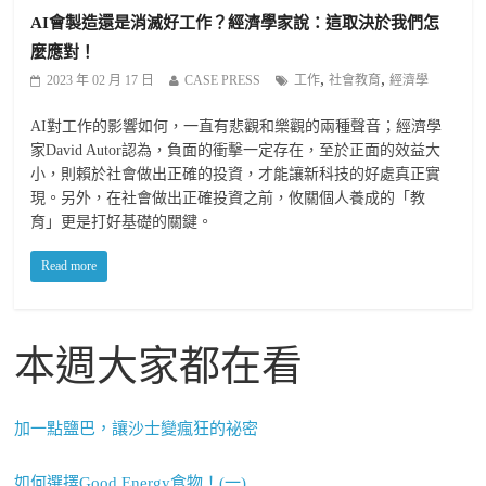
AI會製造還是消滅好工作？經濟學家說：這取決於我們怎
麼應對！
,
,
2023 年 02 月 17 日
CASE PRESS
工作
社會教育
經濟學
AI對工作的影響如何，一直有悲觀和樂觀的兩種聲音；經濟學
家David Autor認為，負面的衝擊一定存在，至於正面的效益大
小，則賴於社會做出正確的投資，才能讓新科技的好處真正實
現。另外，在社會做出正確投資之前，攸關個人養成的「教
育」更是打好基礎的關鍵。
Read more
本週大家都在看
加一點鹽巴，讓沙士變瘋狂的祕密
如何選擇Good Energy食物！(一)