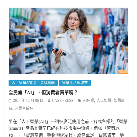
人工智慧&電腦、資料科學
智慧生活與城市
全民瘋「AI」，但消費者買單嗎？
,
,
2024 年 12 月 06 日
CASE PRESS
AI焦慮
人工智慧
智慧產
,
品
消費者偏好
早在「人工智慧(AI)」一詞被廣泛使用之前，各式各樣的「智慧
(smart)」產品其實早已經在科技市場中流通，例如「智慧冰
箱」、「智慧空調」等物聯網家具，或甚至是「智慧城市」等