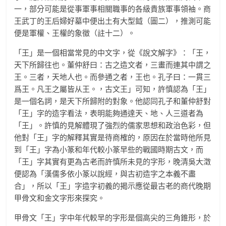
一，部分可能是從事軍事相關職事的各級貴族軍事領袖。商
王武丁的王后婦好墓中便出土有大型鉞（圖二），推測可能
便是軍權、王權的象徵（註十二）。
「王」是一個相當常見的中文字，從《說文解字》：「王，
天下所歸往也。董仲舒曰：古之造文者，三畫而連其中謂之
王。三者，天地人也。而參通之者，王也。孔子曰：一貫三
爲王。凡王之屬皆从王。，古文王」可知，許慎認為「王」
是一個名詞，是天下所歸附的對象。他認同孔子和董仲舒對
「王」字的造字看法，表明能夠通達天、地、人三道者為
「王」。許慎的見解體現了強烈的儒家思想和政治色彩，但
他對「王」字的解釋其實是待商榷的，原因在於當時他所見
到「王」字為小篆和年代較小篆早些的戰國時期古文，而
「王」字其實有更為古老而許慎所未見的字形，晚清吳大澂
便認為「漢儒多依小篆以說經，與古初造字之本義不盡
合」，所以「王」字造字初義的揭示應從最古老的商代晚期
甲骨文和金文字形來探究。
甲骨文「王」字中年代較早的字形是個高尖的三角錐形，於