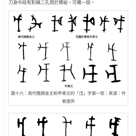
刀身中段有對稱二孔用於縛柲，可備一說。
圖十六：商代晚期金文和甲骨文的「戊」字第一型｜來源：作
者提供