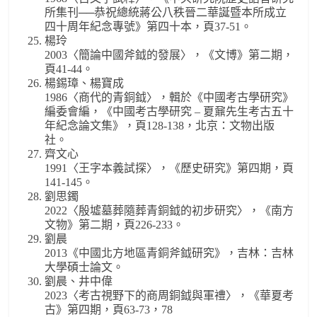
所集刊──恭祝總統蔣公八秩晉二華誕暨本所成立
四十周年紀念專號》第四十本，頁37-51。
楊玲
2003〈簡論中國斧鉞的發展〉，《文博》第二期，
頁41-44。
楊錫璋、楊寶成
1986〈商代的青銅鉞〉，輯於《中國考古學研究》
編委會編，《中國考古學研究 – 夏鼐先生考古五十
年紀念論文集》，頁128-138，北京：文物出版
社。
齊文心
1991〈王字本義試探〉，《歷史研究》第四期，頁
141-145。
劉思鐲
2022〈殷墟墓葬隨葬青銅鉞的初步研究〉，《南方
文物》第二期，頁226-233。
劉晨
2013《中國北方地區青銅斧鉞研究》，吉林：吉林
大學碩士論文。
劉晨、井中偉
2023〈考古視野下的商周銅鉞與軍禮〉，《華夏考
古》第四期，頁63-73，78