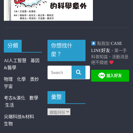
CASE
點我加
分類
你想找什
LINE好友
，第一手
麼？
科普知識、活動消息
AI人工智慧
基因
絕不錯過
&醫學
物理
化學
奧妙
宇宙
彙整
考古&演化
數學
生活
尖端科技&材料
生物