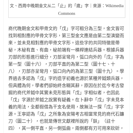
文、西周中晚期金文从二「止」的「歲」字｜來源：Wikimedia
Commons
商代晚期金文和甲骨文的「戊」字可粗分為三型，金文皆可
找到相對應的甲骨文字形，第三型金文應是由第二型演變而
來，並未見相對應的甲骨文字形。這些字的共同特徵是帶
柲，木柲有直、有曲，柲前端有一橫桿連結兵器。根據兵器
刃部的形態進行細分，刃部呈彎月，弧口向外的「戊」字為
第一型（圖十六），刃部平直的為第二型（圖十七、十
八），刃部亦呈彎月，弧口向內的為第三型（圖十九）。學
界過去多認為「戊」字的造字初義也源於某種斧鉞類兵器，
但具體為何，學者們卻始終含糊其辭，原因在於迄今考古發
掘的商代斧鉞中其實未見形態與「戊」字相似者，也因此
「戊」字源於斧鉞之說實有疑義。在卜辭中「戊」字未見本
義的用法，全都假借為干支名使用，故無法一探「戊」字字
源。王寧認為「戊」之所象為安陽考古相當常見的商代石鐮
刀（圖二十），也就是傳世文獻裡所說的「鈇」（註十
四），其一側平直，另一側弧曲，兩側都有刃可用來砍斫，