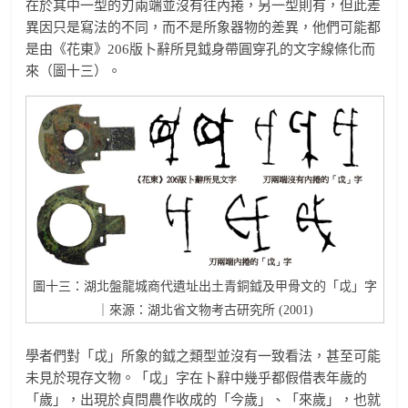
在於其中一型的刃兩端並沒有往內捲，另一型則有，但此差
異因只是寫法的不同，而不是所象器物的差異，他們可能都
是由《花東》206版卜辭所見鉞身帶圓穿孔的文字線條化而
來（圖十三）。
圖十三：湖北盤龍城商代遺址出土青銅鉞及甲骨文的「戉」字
｜來源：湖北省文物考古研究所 (2001)
學者們對「戉」所象的鉞之類型並沒有一致看法，甚至可能
未見於現存文物。「戉」字在卜辭中幾乎都假借表年歲的
「歲」，出現於貞問農作收成的「今歲」、「來歲」，也就