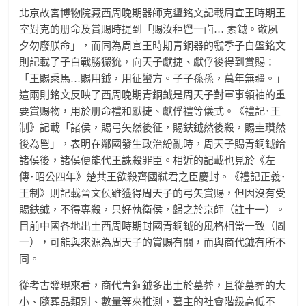
北京故宮博物院藏西周晚期器師克盨銘文記載周宣王時期王
室對克的册命及賞賜時提到「賜汝秬鬯一卣… 素鉞。敬夙
夕勿廢朕命」，而同為周宣王時期青銅器的虢季子白盤銘文
則記載了子白戰勝玁狁，向天子獻捷、獻俘後得到賞賜：
「王賜乘馬…賜用鉞，用征蠻方。子子孫孫，萬年無疆。」
這兩則銘文反映了西周晚期青銅鉞是周天子對軍事領袖的重
要賞賜物，用於册命禮和獻捷、獻俘禮等儀式。《禮記･王
制》記載「諸侯，賜弓矢然後征，賜鈇鉞然後殺，賜圭瓚然
後為鬯」，表明在鄰國發生政治紛亂時，周天子賜青銅鉞給
諸侯後，諸侯便能代王誅殺罪臣。相近的記載也見於《左
傳･昭公四年》楚共王欲殺齊國弒君之臣慶封。《禮記正義･
王制》則記載晉文侯雖獲得周天子的弓矢賞賜，但因沒有受
賜鈇鉞，不得專殺，只好執衛侯，歸之於京師（註十一）。
目前中國各地出土西周時期封國青銅鉞的風格相當一致（圖
一），可能與來源為周天子的賞賜有關，而與商代鉞有所不
同。
從考古發現來看，商代青銅鉞多出土於墓葬，且從墓葬的大
小、隨葬品類別、數量等來推測，墓主的社會階級高低不