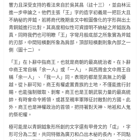
響力且深受支持的看法來自於吳其昌（註十三），並由林沄
進一步申論之。他們主張「王」字的造字初義是一把巨大且
不納柲的斧鉞，若將商代晚期金文中較圖像化的字形與出土
青銅鉞進行比對，其高度相似性可資證明不納柲之斧鉞說為
真，同時我們也可明瞭「王」字彎月般底部之所象實為斧鉞
的刃部，中間短橫劃所象為肩部，頂部短橫劃則象內部之一
側（圖十二）。
「王」在卜辭中指商王，也就是商朝的最高統治者。在卜辭
中商王常自稱「余一人」或「一人」，與西周金文中周王自
稱「余一人」、「我一人」同，表現的都是至高無上的優
越。從卜辭可知，商王有權處置貴族的土地，不僅能進行封
賜，也能強制徵取、剝奪。商王也是王朝武裝力量的最高統
帥，有時會命令將領，或甚至親率軍隊征討敵對的方國。此
外，商王也是神權政治的首領，把持著對天神、地衹和人鬼
的祭祀權。
極可能是以青銅鉞象形所創的文字還有甲骨文的「戉」，字
形可分為二型，共同特徵為廣刃和凸出木柲的長內，不同點