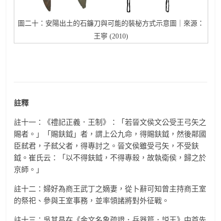
圖二十：安陽出土的石鐮刀與可能的裝柲方式示意圖｜來源：
王寧 (2010)
註釋
註十一：《禮記正義．王制》：「若晉文侯文公受王弓矢之
賜者。」「賜鈇鉞」者，謂上公九命，得賜鈇鉞，然後鄰國
臣弒君，子弒父者，得專討之。晉文侯雖受弓矢，不受鈇
鉞。崔氏云：「以不得鈇鉞，不得專殺，故執衛侯，歸之於
京師。」
註十二：婦好為商王武丁之嫡妻，從卜辭可知曾主持商王室
的祭祀、參與王室事務，並率領諸將對外征戰。
註十三：吳其昌在《金文名象疏證．兵器篇．説王》中首先