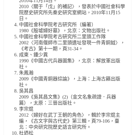
2010年11月14日。
2010〈關于「戊」的補記〉，發表於中國社會科學
院歷史研究所先秦史研究室網站，2010年11月15
日。
中國社會科學院考古研究所（編著）
1980《殷墟婦好墓》，北京：文物出版社。
中國社會科學院考古研究所二里頭工作隊
2002〈河南偃師市二里頭遺址發現一件青銅鉞〉，
《考古》第十一期，頁31-34。
成東、鍾少異
1990《中國古代兵器圖集》，北京：解放軍出版
社。
朱鳳瀚
2009《中國青銅器綜論》，上海：上海古籍出版
社。
吳其昌
2009《吳其昌文集》(2)（金文名象疏證．兵器
篇），太原：三晉出版社。
李宗焜
2012〈婦好在武丁王朝的角色〉，輯於李宗焜主
編，《古文字與古代史》第三輯，頁79-106，臺
北：中央研究院歷史語言研究所。
杜迺松