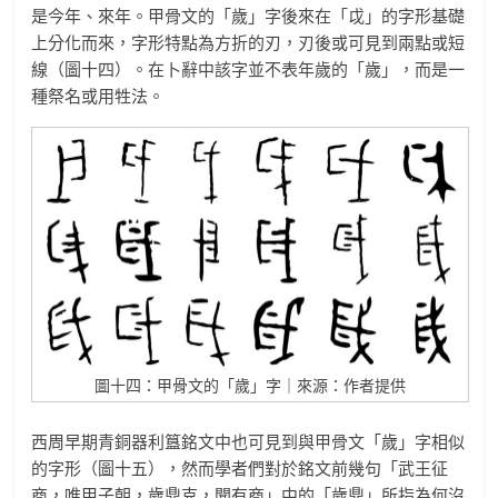
是今年、來年。甲骨文的「歲」字後來在「戉」的字形基礎
上分化而來，字形特點為方折的刃，刃後或可見到兩點或短
線（圖十四）。在卜辭中該字並不表年歲的「歲」，而是一
種祭名或用牲法。
圖十四：甲骨文的「歲」字｜來源：作者提供
西周早期青銅器利簋銘文中也可見到與甲骨文「歲」字相似
的字形（圖十五），然而學者們對於銘文前幾句「武王征
商，唯甲子朝，歲鼎克，聞有商」中的「歲鼎」所指為何沒