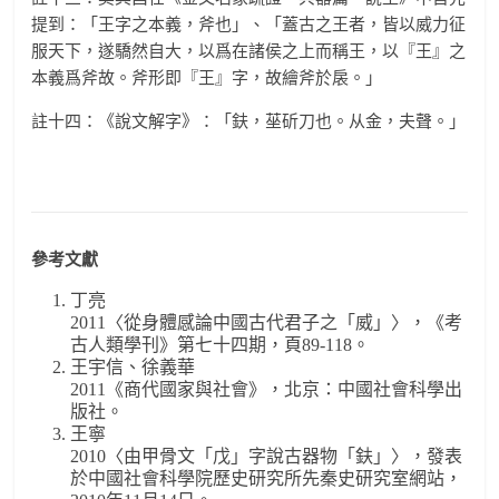
提到：「王字之本義，斧也」、「蓋古之王者，皆以威力征
服天下，遂驕然自大，以爲在諸侯之上而稱王，以『王』之
本義爲斧故。斧形即『王』字，故繪斧於扆。」
註十四：《說文解字》：「鈇，莝斫刀也。从金，夫聲。」
參考文獻
丁亮
2011〈從身體感論中國古代君子之「威」〉，《考
古人類學刊》第七十四期，頁89-118。
王宇信、徐義華
2011《商代國家與社會》，北京：中國社會科學出
版社。
王寧
2010〈由甲骨文「戊」字說古器物「鈇」〉，發表
於中國社會科學院歷史研究所先秦史研究室網站，