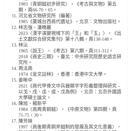
1983〈青銅鉞初步研究〉，《考古與文物》第五
期，頁66-70，65。
河北省文物研究所（編著）
1985《藁城台西商代遺址》，北京：文物出版社。
林志強、潘曉麗
2023〈漢字演變視域下的「王」和「玉」〉，《出
土文獻綜合研究集刊》第十八輯，頁138-148。
林沄
1965〈說王〉，《考古》第六期，頁311-312。
2018《商史三題》，臺北：中央研究院歷史語言研
究所。
周法高
1974《金文詁林》，香港：香港中文大學。
姜晰中
2021《商代甲骨文中兵器類字字形義整理與研究 –
以戈、戌、戉、或、戊為例》，北京：北京外國語
大學碩士論文。
陳旭、楊新平
1984〈商周青銅鉞〉，《中原文物》第四期，頁
71-75，30。
陳芳妹
1997〈商後期青銅斧鉞制的發展及其文化意義〉，