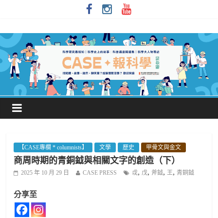
【CASE專欄 * columnists】
文學
歷史
甲骨文與金文
商周時期的青銅鉞與相關文字的創造（下）
,
,
,
,
2025 年 10 月 29 日
CASE PRESS
戉
戊
斧鉞
王
青銅鉞
分享至