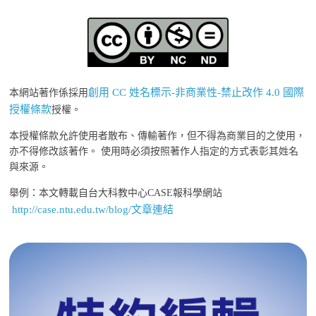
創用 CC 姓名標示-非商業性-禁止改作 4.0 國際
本網站著作係採用
授權條款
授權。
本授權條款允許使用者散布、傳輸著作，但不得為商業目的之使用，
亦不得修改該著作。 使用時必須按照著作人指定的方式表彰其姓名
與來源。
舉例：本文轉載自台大科教中心CASE報科學網站
http://case.ntu.edu.tw/blog/文章連結