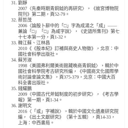
劉靜
2007〈先秦時期青銅鉞的再研究〉，《故宮博物院
院刊》第二期，頁52-79。
蔡哲茂
2006〈論殷卜辭中的「□」字為成湯之「成」——
兼論「□」「□」為咸字說〉，《史語所集刊》第七
十七本第一分，頁1-32。
韓江蘇、江林昌
2010《《殷本紀》訂補與商史人物徵》，北京：中
國社會科學出版社。
蘇芳淑
1998〈美國弗利爾美術館藏晚商青銅鉞〉，輯於中
國社會科學院考古研究所編，《中國商文化國際學
術討論會論文集》，頁375-379，北京：中國大百
科全書出版社。
錢耀鵬
2009〈中國古代斧鉞制度的初步研究〉，《考古學
報》第一期，頁1-34。
謝明文
2016〈「或」字補說〉，輯於中國文化遺產研究院
編，《出土文獻研究》（第十五輯），頁14-33，
上海：中西書局。