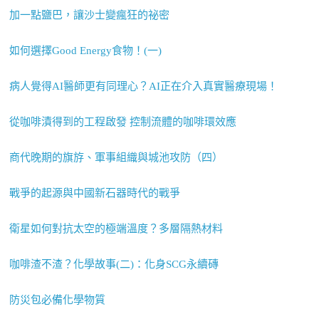
加一點鹽巴，讓沙士變瘋狂的祕密
如何選擇Good Energy食物！(一)
病人覺得AI醫師更有同理心？AI正在介入真實醫療現場！
從咖啡漬得到的工程啟發 控制流體的咖啡環效應
商代晚期的旗斿、軍事組織與城池攻防（四）
戰爭的起源與中國新石器時代的戰爭
衛星如何對抗太空的極端溫度？多層隔熱材料
咖啡渣不渣？化學故事(二)：化身SCG永續磚
防災包必備化學物質