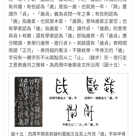
有共識，有些認為「歲」是指一歲，也就是一年，「鼎」要
讀作「貞」，「歲貞」義為貞問一年之事；有些則認為
「歲」指歲星，也就是木星，「歲鼎」意味歲星正當空；也
有學者認為「歲」指歲星，「鼎」讀作貞，「歲鼎」的意思
與貞卜有關；還有學者認為「歲」即指歲祭，而「歲貞」應
分開讀，表舉行歲祭、進行貞卜。其餘還有「歲貞」表時間
用語「正月」、表持鉞的看法，不勝枚舉。甲骨文的「歲」
字另有一種字形不从兩點而从二「止」（腳步）形，借行走
之意表歲月之推移，為西周中後期金文所沿用（圖十五）。
圖十五：西周早期青銅器利簋銘文及其上所見「歲」字與甲骨