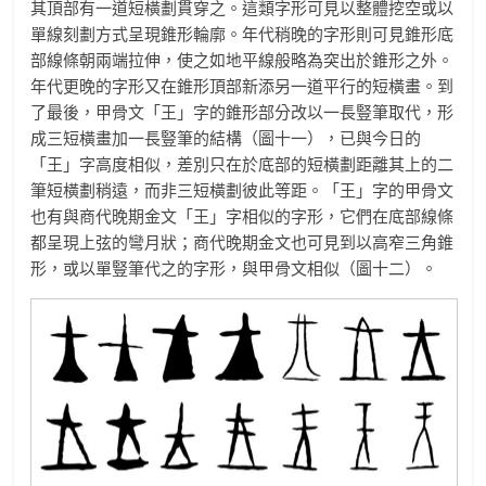
其頂部有一道短橫劃貫穿之。這類字形可見以整體挖空或以
單線刻劃方式呈現錐形輪廓。年代稍晚的字形則可見錐形底
部線條朝兩端拉伸，使之如地平線般略為突出於錐形之外。
年代更晚的字形又在錐形頂部新添另一道平行的短橫畫。到
了最後，甲骨文「王」字的錐形部分改以一長豎筆取代，形
成三短橫畫加一長豎筆的結構（圖十一），已與今日的
「王」字高度相似，差別只在於底部的短橫劃距離其上的二
筆短橫劃稍遠，而非三短橫劃彼此等距。「王」字的甲骨文
也有與商代晚期金文「王」字相似的字形，它們在底部線條
都呈現上弦的彎月狀；商代晚期金文也可見到以高窄三角錐
形，或以單豎筆代之的字形，與甲骨文相似（圖十二）。