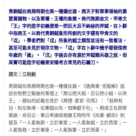
青銅鉞在商周時期也是一種儀仗器、周天子對軍事領袖的重
要賞賜物，以及軍權、王權的象徵。商代晚期金文、甲骨文
「王」字的造字初義便是一把巨大且不納柲的斧鉞，在卜辭
中指商王。以商代青銅鉞象形所創的文字還有甲骨文的
「戉」，學者們對「戉」所象的鉞之類型並沒有一致看法，
甚至可能未見於現存文物。「戉」字在卜辭中幾乎都假借表
年歲的「歲」。「戊」字過去亦有源於斧鉞類兵器之說，但
其實可能造字初義是安陽考古常見的石鐮刀。
撰文｜江柏毅
青銅鉞在商周時期也是一種儀仗器。《逸周書･克殷解》追
述在牧野之戰後的軍禮上「周公把大鉞，召公把小鉞，以夾
王」，類似的記載也見於《周禮･夏官･司馬》：「若師有
功，則左執律、右秉鉞以先，愷樂獻于社」。周成王在即將
駕崩，命召公、畢公率諸侯相康王時所作《尚書･顧命》則
提及「一人冕執劉，立於東堂；一人冕執鉞，立於西堂；一
人冕執戣，立於東垂；一人冕執瞿，立於西垂。」