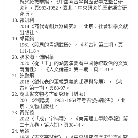
輯於臧振華編，《中國考古學與歷史學之整合研
究》，頁983-1052，臺北：中央研究院歷史語言研
究所。
郭妍利
2014《商代青銅兵器研究》，北京：社會科學文獻
出版社。
郭寶鈞
1961〈殷周的青銅武器〉，《考古》第二期，頁
111-118。
張家海、儲昭華
2020〈從「王」的涵義演變看中國傳統政治的文質
兩面性〉，《人文論叢》第一期，頁21-31。
許鵬飛
2018〈鉞代表的軍權意義的起源與發展〉，《考
古》第一期，頁88-97。
湖北省文物考古研究所（編著）
2001《盤龍城 – 1963~1964年考古發掘報告》，北
京：文物出版社。
黃光義
2022〈「成」字補釋〉，《東莞理工學院學報》第
二十九卷，第六期，頁38-44。
勞榦
1968〈古文字試釋〉，《中央研究院歷史語言研究