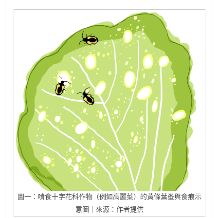
圖一：啃食十字花科作物（例如高麗菜）的黃條葉蚤與食痕示
意圖｜來源：作者提供