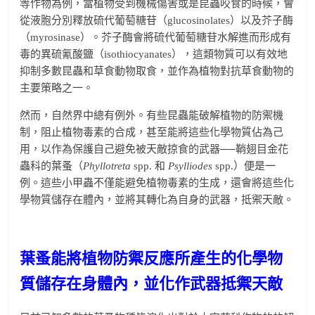
等作物為例，當植物受到機械傷害或是昆蟲咬食的時候，會
從液胞分別釋放硫代葡萄糖苷（glucosinolates）以及芥子酶
（myrosinase）。芥子酶會將硫代葡萄糖苷水解進而形成有
毒的異硫氰酸鹽（isothiocyanates），這類物質可以有效地
抑制多數昆蟲和草食動物取食，並作為植物對抗草食動物的
主要策略之一。
然而，自然界中總有例外。有些昆蟲能破解植物的防禦機
制，阻止植物毒素的合成，甚至能將這些化學物質佔為己
用，以作為保護自己避免被天敵掠食的武器──鞘翅目金花
蟲科的葉蚤（
Phyllotreta
spp. 和
Psylliodes
spp.）便是一
例。這些小甲蟲不僅能避免植物毒素的生成，還會將這些化
學物質儲存在體內，並將其轉化為自身的武器，抵禦天敵。
葉蚤能將植物防禦反應所產生的化學物
質儲存在身體內，並化作武器抵禦天敵