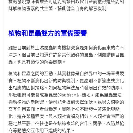
樣的發現意味著葉蚤可能能夠藉由取食苷藍而獲得這些能夠
降解植物毒素的共生菌，藉此健全自身的解毒機制。
植物和昆蟲雙方的軍備競賽
雖然目前對於上述昆蟲解毒機制究竟是如何演化而來的尚不
清楚，但目前已知還有許多其他類群的昆蟲，例如鱗翅目昆
蟲，也具有類似的解毒機制。
植物和昆蟲之間的互動，其實就像是自然界中的一場軍備競
賽。植物不斷演化出新的防禦機制，昆蟲則不斷適應或演化
出相應的因對策略。如果植物無法及時發展出有效的防禦，
那麼牠們可能會成為昆蟲的buffet。同樣地，如果昆蟲無法
適應植物的新防禦，便可能會遭到天擇淘汰。昆蟲與植物的
交互作用表面上看似穩定，實際上卻不斷發生著演化與變
化，這在某種程度上與人類社會頗為相似。人類社會表面的
穩定與平靜，往往也是在錯綜複雜的合作、競爭、攻防與協
商等動態交互作用下達成的結果。