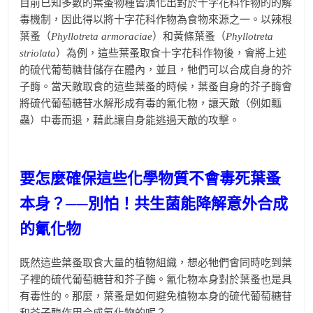
目前已知多數的葉蚤物種皆演化出對於十字花科作物的的解
毒機制，因此得以將十字花科作物為食物來源之一。以辣根
葉蚤（
Phyllotreta armoraciae
）和黃條葉蚤（
Phyllotreta
striolata
）為例，這些葉蚤取食十字花科作物後，會將上述
的硫代葡萄糖苷儲存在體內，並且，牠們可以合成自身的芥
子酶。當天敵取食的這些葉蚤的時候，葉蚤自身的芥子酶會
將硫代葡萄糖苷水解形成有毒的氰化物，讓天敵（例如瓢
蟲）中毒而退，藉此讓自身能逃過天敵的攻擊。
要怎麼確保這些化學物質不會毒死葉蚤
本身？──別怕！共生菌能降解意外合成
的氰化物
既然這些葉蚤取食大量的植物組織，想必牠們會同時吃到葉
子裡的硫代葡萄糖苷和芥子酶。氰化物本身對於葉蚤也是具
有毒性的。那麼，葉蚤是如何避免植物本身的硫代葡萄糖苷