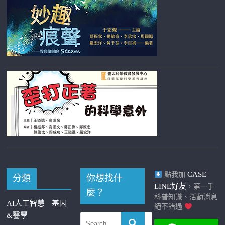
CASE
點我加
分類
你想找什
LINE好友
，第一手
麼？
科普知識、活動消息
AI人工智慧
基因
絕不錯過
&醫學