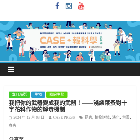
本月精選
生物
繽紛生態
我把你的武器變成我的武器！——淺談葉蚤對十
字花科作物的解毒機制
,
,
,
,
2024 年 12 月 03 日
CASE PRESS
昆蟲
植物逆境
演化
葉蚤
蟲害
分享至