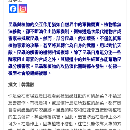
昆蟲與植物的交互作用猶如自然界中的軍備競賽。植物雖無
法移動，卻不斷演化出防禦機制，例如透過次級代謝物合成
毒素來抵禦昆蟲。然而，部分昆蟲，例如葉蚤，不僅能抵禦
植物毒素的攻擊，甚至將其轉化為自身的武器，用以對抗天
敵。昆蟲的解毒的機制相當複雜，除了昆蟲自身能分泌一些
酵素阻止毒素的合成之外，其腸道中的共生細菌亦能幫助昆
蟲分解毒素。昆蟲和植物的攻防演化隨時都在發生，彷彿一
微型社會般錯綜複雜。
撰文｜韓喬融
你是否在市場或農田裡看到被蟲蟲蛀蝕的可憐蔬菜？不論是
友善農作、有機農耕，或是慣行農法所栽植的蔬菜，都有機
會看到蟲蟲的啃咬痕跡。昆蟲的啃咬和蛀蝕會直接影響植物
的生長發育，甚至傳播病害，因此，蟲害防治在農作上必不
可少。在農作上，因為植物不會動，往往只能依靠人為的方