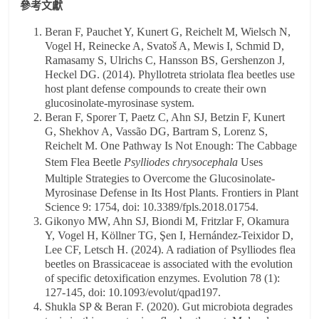
參考文獻
Beran F, Pauchet Y, Kunert G, Reichelt M, Wielsch N,
Vogel H, Reinecke A, Svatoš A, Mewis I, Schmid D,
Ramasamy S, Ulrichs C, Hansson BS, Gershenzon J,
Heckel DG. (2014). Phyllotreta striolata flea beetles use
host plant defense compounds to create their own
glucosinolate-myrosinase system.
Beran F, Sporer T, Paetz C, Ahn SJ, Betzin F, Kunert
G, Shekhov A, Vassão DG, Bartram S, Lorenz S,
Reichelt M. One Pathway Is Not Enough: The Cabbage
Stem Flea Beetle
Psylliodes chrysocephala
Uses
Multiple Strategies to Overcome the Glucosinolate-
Myrosinase Defense in Its Host Plants. Frontiers in Plant
Science 9: 1754, doi: 10.3389/fpls.2018.01754.
Gikonyo MW, Ahn SJ, Biondi M, Fritzlar F, Okamura
Y, Vogel H, Köllner TG, Şen I, Hernández-Teixidor D,
Lee CF, Letsch H. (2024). A radiation of Psylliodes flea
beetles on Brassicaceae is associated with the evolution
of specific detoxification enzymes. Evolution 78 (1):
127-145, doi: 10.1093/evolut/qpad197.
Shukla SP & Beran F. (2020). Gut microbiota degrades