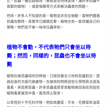
式，抓蟲、種忌避植物（會散發出特殊氣味，讓許多昆蟲不
喜歡的植物），或是噴藥等方式來解決蟲害的問題。
然而，許多人不知道的是，植物並非完全被動。當牠們遭遇
昆蟲攻擊時，其實早已展開反擊。植物也有一套保護自己的
策略。牠們並不會一味地任蟲宰割。
植物不會動，不代表牠們只會坐以待
斃；然而，同樣的，昆蟲也不會坐以待
斃
植物在被昆蟲啃咬的時候，已經拚盡全力地和昆蟲對抗，透
過自身的次級代謝產物，在被啃咬時將這些化學物質合成為
毒素，來抵禦昆蟲。許多昆蟲或是草食動物會因為吃到這些
植物毒素後而中毒，進而停止取食。
以常見的十字花科作物，例如高麗菜、芥末、花椰菜和油菜