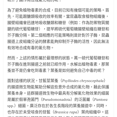
和芥子酶作用合成氰化物的呢？
為了避免植物毒素的合成，目前已知有幾個可能的策略。首
先，可能跟醣類吸收的效率有關，當昆蟲取食植物組織後，
腸壁組織會迅速地吸收醣類和糖苷（例如：作為防禦物質關
鍵的硫代葡萄糖苷），提早將硫代葡萄糖腸壁組織在糖苷和
芥子酶分隔。第二個相應的可能策略則是針對芥子酶，昆蟲
腸道上皮組織分泌的酵素能夠抑制芥子酶的活性，因此無法
有效地合成有毒的氰化物。
然而，上述的情形屬於最理想的狀態。萬一硫代葡萄糖苷和
芥子酶在進到腸道之前就已經作用，水解出植物毒素，那葉
蚤豈不是仍會吃到毒素？葉蚤是如何避免自己中毒的呢？
面對這樣的狀況，甘藍莖葉蚤（
Psylliodes chrysocephala
）
的腸道微生物能幫助分解這些意外合成的氰化物，藉此保護
葉蚤本身。這群腸道微生物中最具有分解氰化物效果的細菌
是屬於假單孢菌門（Pseudomonadota）的泛菌屬（
Pantoea
spp.）細菌，廣泛存在於各生長階段的葉蚤腸道中，同時，
也存在於未受啃食的苷藍（
Brassica rapa
）葉肉組織中。這