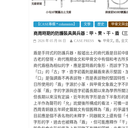
【CASE專欄 * columnists】
文學
歷史
甲骨文與
商周時期的防護裝具與兵器：甲、冑、干、盾（三
,
,
2026 年 05 月 06 日
CASE PRESS
甲骨文
盾
金文
盾是手持式的防護兵器，殷墟出土的商代盾是目前中
古老的發現。商代晚期金文和甲骨文中有個和考古所
商代盾極為相似的字，應是當時盾的象形，而該字下
「口」的「古」字，造字初義則是藉盾來表示堅固，
「口」是強調盾不再表該物，而是表該物的堅固特性
日所使用的「盾」字源於小篆，與甲骨文象盾之字不
小篆「盾」字的字源與造字初義長期以來為學界所關
但長期以來沒有定論，近年則有字形是由下半象形的
上半作為聲符的「允」訛變後所構成的看法，可備一
西周青銅器五年師史簋銘文有個舊釋為「盾」的爭議
目前應是個不表名物的未釋字。同器銘文上還有個「
字形的字，過去也被釋為「盾」，但可能應釋作「干