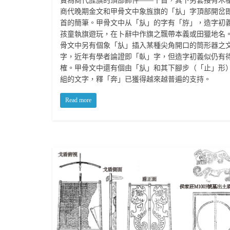
實為商代旌旗的頂部飾件——干首，其下另套接有木
商代晚期金文和甲骨文中象旌旗的「㫃」字頂部開岔
首的簡筆。甲骨文中从「㫃」的字有「斿」，造字初
孩童執旗遊玩，在卜辭中作旗之飄帶本義或田獵地名
骨文中另有個象「㫃」插入某種尖角開口的筒形器之
字，近年有學者論證即「倝」字，但造字初義似仍有
榷。甲骨文中還有個由「㫃」和其下腳步（「止」形
組的文字，釋「奔」已獲得越來越普遍的支持。
Read more