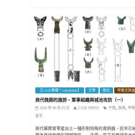
【CASE專欄 * columnists】
文學
歷史
甲骨文與
商代晚期的旗斿、軍事組織與城池攻防（一）
,
,
2026 年 06 月 03 日
CASE PRESS
干首
旌旗
甲骨
金文
商代墓葬曾零星出土一種形制特殊的青銅器，近年已