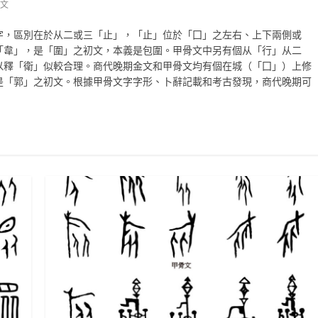
文
字，區別在於从二或三「止」，「止」位於「囗」之左右、上下兩側或
「韋」，是「圍」之初文，本義是包圍。甲骨文中另有個从「行」从二
以釋「衛」似較合理。商代晚期金文和甲骨文均有個在城（「囗」）上修
是「郭」之初文。根據甲骨文字字形、卜辭記載和考古發現，商代晚期可