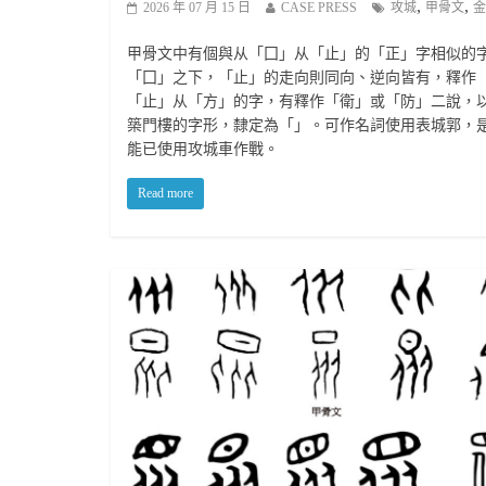
,
,
2026 年 07 月 15 日
CASE PRESS
攻城
甲骨文
金
甲骨文中有個與从「囗」从「止」的「正」字相似的
「囗」之下，「止」的走向則同向、逆向皆有，釋作
「止」从「方」的字，有釋作「衛」或「防」二說，
築門樓的字形，隸定為「」。可作名詞使用表城郭，
能已使用攻城車作戰。
Read more