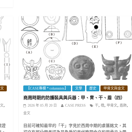
金文
【CASE專欄 * columnists】
文學
歷史
甲骨文與金文
商周時期的防護裝具與兵器：甲、冑、干、盾（四）
,
,
,
,
,
文
2026 年 05 月 20 日
CASE PRESS
干
橹
甲骨文
盾飾
金文
被證
目前可確知最早的「干」字見於西周中期的豦簋銘文，其