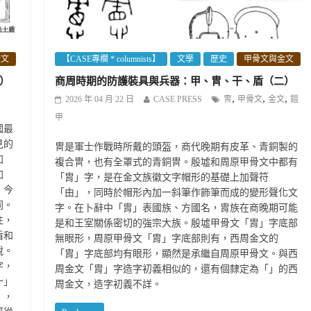
金文
【CASE專欄 * columnists】
文學
歷史
甲骨文與金文
）
商周時期的防護裝具與兵器：甲、冑、干、盾（二）
,
,
,
2026 年 04 月 22 日
CASE PRESS
冑
甲骨文
金文
鎧
甲
國最
見的
冑是軍士作戰時所戴的頭盔，商代晚期有皮革、青銅製的
加
複合冑，也有全罩式的青銅冑。殷墟和周原甲骨文中都有
加
「胄」字，是在金文族徽文字帽形的基礎上加聲符
。今
「由」，同時於帽形內加一斜筆作飾筆而成的變形聲化文
同。
字。在卜辭中「胄」表國族、方國名，胄族在商晚期可能
注，
是和王室關係密切的強宗大族。殷墟甲骨文「胄」字底部
盾和
無眼形，周原甲骨文「胄」字底部則有，西周金文的
說。
「胄」字底部均有眼形，顯然是承繼自周原甲骨文。與西
字，
周金文「胄」字造字初義相似的，還有個隸定為「」的西
十」
周金文，造字初義不詳。
」，