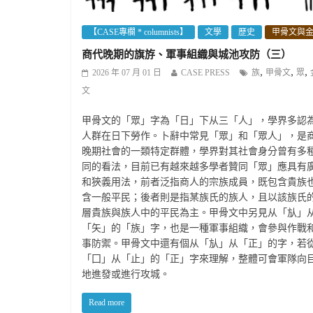
【CASE專欄 * columnists】
文學
歷史
甲骨文與
商代晚期的旗斿、軍事組織與城池攻防（三）
,
,
,
2026 年 07 月 01 日
CASE PRESS
族
甲骨文
眾
文
甲骨文的「眾」字為「日」下从三「人」，學界多認
人群在日下勞作。卜辭中常見「眾」和「眾人」，是
晚期社會的一類特定群體，學界對其社會身分曾有多
同的看法，目前已有越來越多學者贊同「眾」應具有
和狹義用法，前者泛指商人的宗族成員，既包含貴族
含一般平民；後者則是指某族氏的族人，且以該族氏
層貴族與族人中的平民為主。甲骨文中另見从「㫃」
「矢」的「族」字，也是一種軍事組織，會參與作戰
事防禦。甲骨文中還有個从「㫃」从「正」的字，若
「囗」从「止」的「正」字來理解，整體可會軍隊向
地進發或進行攻城。
Read more