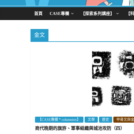
首頁
CASE專欄
【探索系列講座】
【
金文
【CASE專欄 * columnists】
文學
歷史
甲骨文與
商代晚期的旗斿、軍事組織與城池攻防（四）