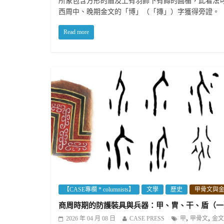
所象包含方形的盾及上有羽飾下有鐏的圓楯，此看法
西周中、晚期金文的「博」（「摶」）字獲得旁證。
Read more
【CASE專欄 * columnists】
文學
歷史
甲骨文與
商周時期的防護裝具與兵器：甲、冑、干、盾（一
,
,
2026 年 04 月 08 日
CASE PRESS
甲
甲骨文
金文