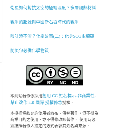
衛星如何對抗太空的極端溫度？多層隔熱材料
戰爭的起源與中國新石器時代的戰爭
咖啡渣不渣？化學故事(二)：化身SCG永續磚
防災包必備化學物質
創用 CC 姓名標示-非商業性-
本網站著作係採用
禁止改作 4.0 國際 授權條款
授權。
本授權條款允許使用者散布、傳輸著作，但不得為
商業目的之使用，亦不得修改該著作。 使用時必
須按照著作人指定的方式表彰其姓名與來源。