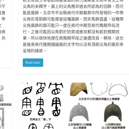
柲。
初文有部分學者認為是象盾的商代晚期金文和甲骨文上帶
即干
尖角的未釋字，盾上的尖角應非過去所認為的羽飾，而可
義會
能是盾飾，北京市平谷縣商代中期墓葬中所發現的一件帶
。甲
尖角形青銅飾可能便是這種盾飾，而非馬飾當盧。這種帶
文
尖角盾飾的盾可能只一度在商代中期至商代晚期早段流
待商
行，之後可能因尖角對於防禦或進攻都沒有起到預期效
）共
果，所以很快地便在商晚期早段之後遭改良、移除，這也
是後來商代晚期描繪盾的文字均以沒有頂部尖角的盾形來
呈現的緣故。
Read more