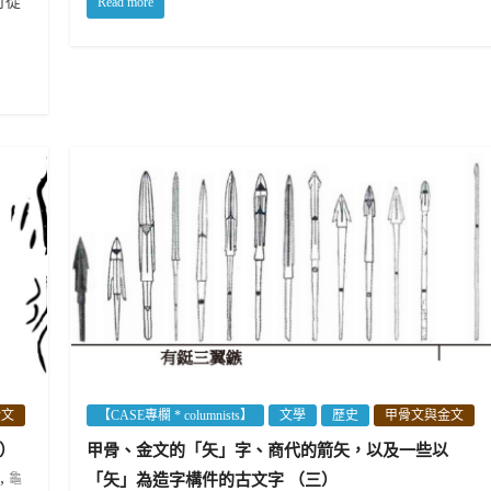
可從
Read more
金文
【CASE專欄 * columnists】
文學
歷史
甲骨文與金文
）
甲骨、金文的「矢」字、商代的箭矢，以及一些以
,
龜
「矢」為造字構件的古文字 （三）