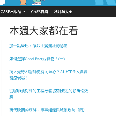
CASE出版品
CASE官網
科月50大全
本週大家都在看
加一點鹽巴，讓沙士變瘋狂的祕密
如何選擇Good Energy食物！(一)
病人覺得AI醫師更有同理心？AI正在介入真實
醫療現場！
從咖啡漬得到的工程啟發 控制流體的咖啡環效
應
商代晚期的旗斿、軍事組織與城池攻防（四）