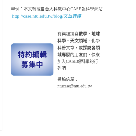
舉例：本文轉載自台大科教中心CASE報科學網站
http://case.ntu.edu.tw/blog/文章連結
有興趣撰寫
數學、地球
科學、天文領域
、化學
科普文章，或
採訪各領
域專家
的朋友們，快來
加入CASE報科學的行
列吧！
投稿信箱：
ntucase@ntu.edu.tw