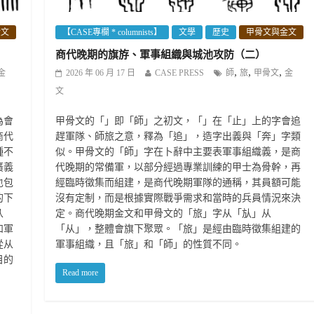
金文
【CASE專欄 * columnists】
文學
歷史
甲骨文與金文
商代晚期的旗斿、軍事組織與城池攻防（二）
,
,
,
金
2026 年 06 月 17 日
CASE PRESS
師
旅
甲骨文
金
文
為會
甲骨文的「」即「師」之初文，「」在「止」上的字會追
商代
趕軍隊、師旅之意，釋為「追」，造字出義與「奔」字類
種不
似。甲骨文的「師」字在卜辭中主要表軍事組織義，是商
廣義
代晚期的常備軍，以部分經過專業訓練的甲士為骨幹，再
也包
經臨時徵集而組建，是商代晚期軍隊的通稱，其員額可能
的下
沒有定制，而是根據實際戰爭需求和當時的兵員情況來決
从
定。商代晚期金文和甲骨文的「旅」字从「㫃」从
和軍
「从」，整體會旗下聚眾。「旅」是經由臨時徵集組建的
從从
軍事組織，且「旅」和「師」的性質不同。
目的
Read more