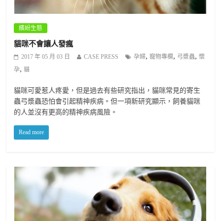
繽紛生態
貓咪不會讓人發瘋
,
,
,
2017 年 05 月 03 日
CASE PRESS
孕婦
寵物專欄
弓漿蟲
懷
,
孕
貓
貓咪可愛惹人疼愛，但是過去有些研究指出，貓咪常見的寄生
蟲弓漿蟲恐怕會引起精神疾病。但一項新研究顯示，飼養貓咪
的人並沒有更高的精神疾病風險。
Read more