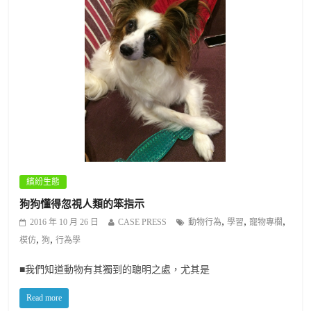
繽紛生態
狗狗懂得忽視人類的笨指示
,
,
,
2016 年 10 月 26 日
CASE PRESS
動物行為
學習
寵物專欄
,
,
模仿
狗
行為學
■我們知道動物有其獨到的聰明之處，尤其是
Read more