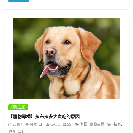
繽紛生態
【寵物專欄】拉布拉多犬貪吃的原因
,
,
,
2016 年 06 月 01 日
CASE PRESS
基因
寵物專欄
拉不拉多
,
肥胖
貪吃