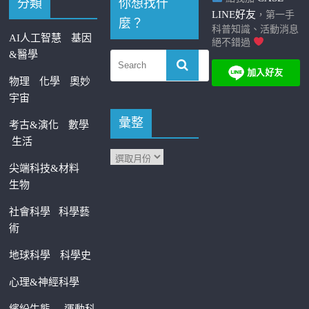
分類
你想找什
LINE好友
，第一手
麼？
科普知識、活動消息
AI人工智慧
基因
絕不錯過
&醫學
物理
化學
奧妙
宇宙
彙整
考古&演化
數學
生活
尖端科技&材料
生物
社會科學
科學藝
術
地球科學
科學史
心理&神經科學
繽紛生態
運動科