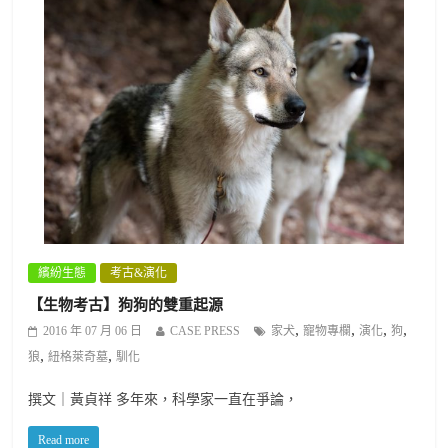
繽紛生態
考古&演化
【生物考古】狗狗的雙重起源
,
,
,
,
2016 年 07 月 06 日
CASE PRESS
家犬
寵物專欄
演化
狗
,
,
狼
紐格萊奇墓
馴化
撰文｜黃貞祥 多年來，科學家一直在爭論，
Read more