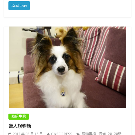
Read more
繽紛生態
當人說狗話
,
,
,
,
2017 年 03 月 15 日
CASE PRESS
寵物專欄
溝通
狗
狗話