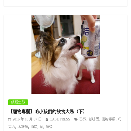
繽紛生態
【寵物專欄】毛小孩們的飲食大忌（下）
,
,
,
2016 年 10 月 07 日
CASE PRESS
乙醇
咖啡因
寵物專欄
巧
,
,
,
,
克力
木糖醇
酒精
鈉
陳瑩