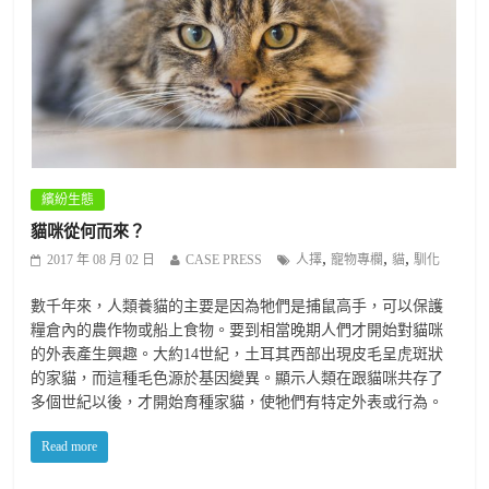
繽紛生態
貓咪從何而來？
,
,
,
2017 年 08 月 02 日
CASE PRESS
人擇
寵物專欄
貓
馴化
數千年來，人類養貓的主要是因為牠們是捕鼠高手，可以保護
糧倉內的農作物或船上食物。要到相當晚期人們才開始對貓咪
的外表產生興趣。大約14世紀，土耳其西部出現皮毛呈虎斑狀
的家貓，而這種毛色源於基因變異。顯示人類在跟貓咪共存了
多個世紀以後，才開始育種家貓，使牠們有特定外表或行為。
Read more