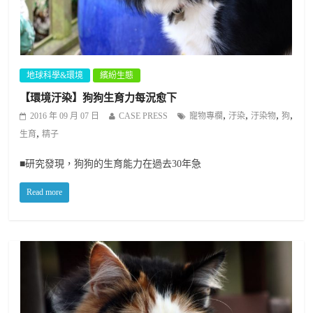
地球科學&環境
繽紛生態
【環境汙染】狗狗生育力每況愈下
,
,
,
,
2016 年 09 月 07 日
CASE PRESS
寵物專欄
汙染
汙染物
狗
,
生育
精子
■研究發現，狗狗的生育能力在過去30年急
Read more