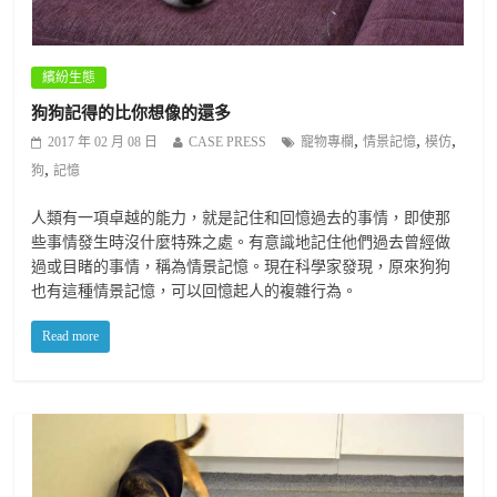
繽紛生態
狗狗記得的比你想像的還多
,
,
,
2017 年 02 月 08 日
CASE PRESS
寵物專欄
情景記憶
模仿
,
狗
記憶
人類有一項卓越的能力，就是記住和回憶過去的事情，即使那
些事情發生時沒什麼特殊之處。有意識地記住他們過去曾經做
過或目睹的事情，稱為情景記憶。現在科學家發現，原來狗狗
也有這種情景記憶，可以回憶起人的複雜行為。
Read more