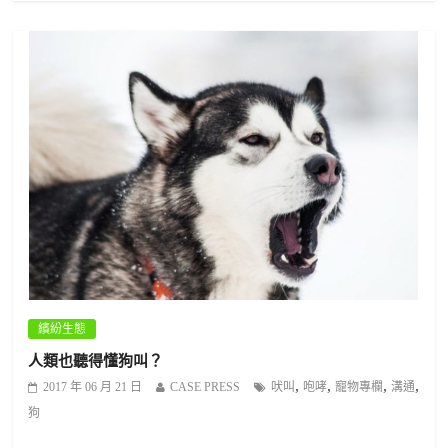
繽紛生態
人類也聽得懂狗叫？
,
,
,
,
2017 年 06 月 21 日
CASE PRESS
吠叫
咆哮
寵物專欄
溝通
狗