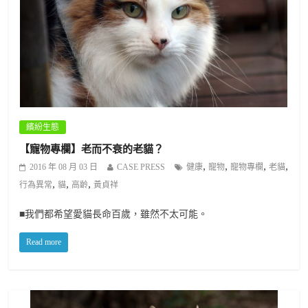
繽紛生態
【寵物專欄】老而不衰的老貓？
,
,
,
,
2016 年 08 月 03 日
CASE PRESS
健康
寵物
寵物專欄
老貓
,
,
,
行為異常
貓
高齡
黃貞祥
■我們都希望愛貓長命百歲，雖然不太可能。
Read more