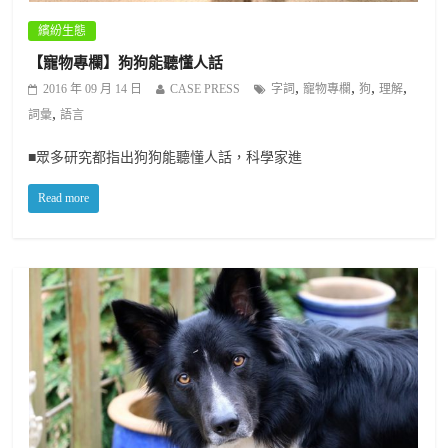
繽紛生態
【寵物專欄】狗狗能聽懂人話
,
,
,
,
2016 年 09 月 14 日
CASE PRESS
字詞
寵物專欄
狗
理解
,
詞彙
語言
■眾多研究都指出狗狗能聽懂人話，科學家進
Read more