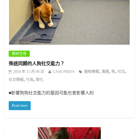
繽紛生態
殊途同歸的人狗社交能力？
,
,
,
,
2016 年 11 月 09 日
CASE PRESS
寵物專欄
溝通
狗
社交
,
,
社交障礙
行為
馴化
■影響狗狗社交能力的基因可能也會影響人的
Read more