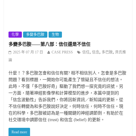
化學
多變多巴胺
生物
多變多巴胺——第八部：信任還是不信任
,
,
,
2025 年 07 月 17 日
CASE PRESS
信任
信念
多巴胺
貝氏推
論
什麼！？多巴胺怎會和信任有關? 相不相信別人，怎會是多巴胺
問題？看到標題，一開始你可能產生了懷疑且不信任的想法。
此時，不僅「多巴胺好奇」驅動了我們想一探究竟的訊號，另
一方面，隨著神經影像學和計算模型的進步，本篇中提到的
「信念波動性」告訴我們，你將因新資訊／新知識的更新，從
不信任轉變為和多巴胺說好決定，何時信任，何時不信任。現
在的科學，多巴胺被認為是一種關鍵的神經調節劑，有助於在
社交環境中調節信任 (trust) 和信念 (belief) 的更新。
Read more