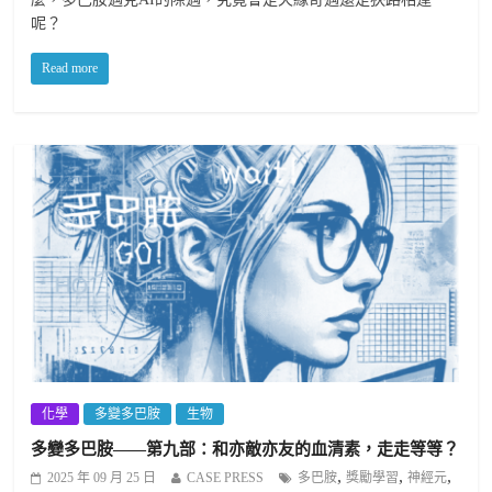
呢？
Read more
化學
多變多巴胺
生物
多變多巴胺——第九部：和亦敵亦友的血清素，走走等等？
,
,
,
2025 年 09 月 25 日
CASE PRESS
多巴胺
獎勵學習
神經元