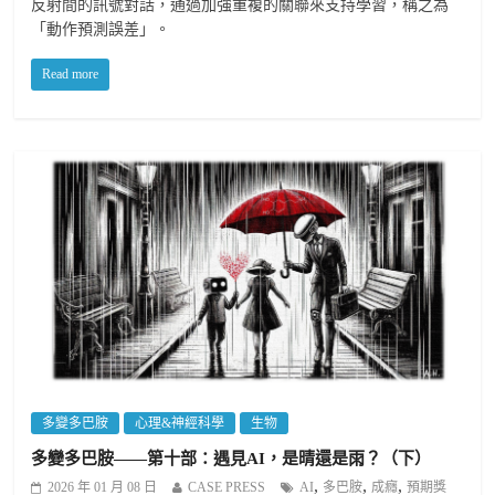
反射間的訊號對話，通過加強重複的關聯來支持學習，稱之為
「動作預測誤差」。
Read more
多變多巴胺
心理&神經科學
生物
多變多巴胺——第十部：遇見AI，是晴還是雨？（下）
,
,
,
2026 年 01 月 08 日
CASE PRESS
AI
多巴胺
成癮
預期獎