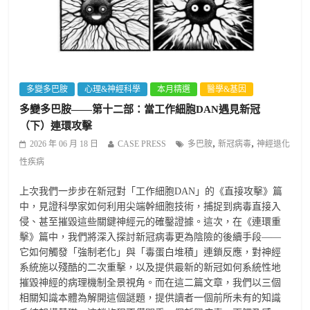
多變多巴胺
心理&神經科學
本月精選
醫學&基因
多變多巴胺——第十二部：當工作細胞DAN遇見新冠
（下）連環攻擊
,
,
2026 年 06 月 18 日
CASE PRESS
多巴胺
新冠病毒
神經退化
性疾病
上次我們一步步在新冠對「工作細胞DAN」的《直接攻擊》篇
中，見證科學家如何利用尖端幹細胞技術，捕捉到病毒直接入
侵、甚至摧毀這些關鍵神經元的確鑿證據。這次，在《連環重
擊》篇中，我們將深入探討新冠病毒更為陰險的後續手段——
它如何觸發「強制老化」與「毒蛋白堆積」連鎖反應，對神經
系統施以殘酷的二次重擊，以及提供最新的新冠如何系統性地
摧毀神經的病理機制全景視角。而在這二篇文章，我們以三個
相關知識本體為解開這個謎題，提供讀者一個前所未有的知識