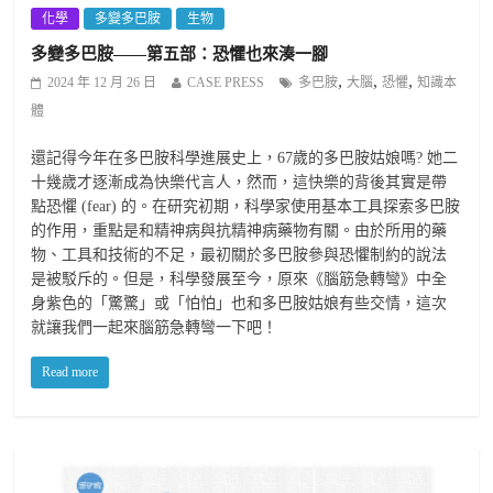
化學
多變多巴胺
生物
多變多巴胺——第五部：恐懼也來湊一腳
,
,
,
2024 年 12 月 26 日
CASE PRESS
多巴胺
大腦
恐懼
知識本
體
還記得今年在多巴胺科學進展史上，67歲的多巴胺姑娘嗎? 她二
十幾歲才逐漸成為快樂代言人，然而，這快樂的背後其實是帶
點恐懼 (fear) 的。在研究初期，科學家使用基本工具探索多巴胺
的作用，重點是和精神病與抗精神病藥物有關。由於所用的藥
物、工具和技術的不足，最初關於多巴胺參與恐懼制約的說法
是被駁斥的。但是，科學發展至今，原來《腦筋急轉彎》中全
身紫色的「驚驚」或「怕怕」也和多巴胺姑娘有些交情，這次
就讓我們一起來腦筋急轉彎一下吧！
Read more