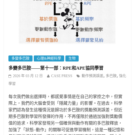
多變多巴胺
心理&神經科學
生物
多變多巴胺——第十一部：RPE和APE協同學習
,
,
2026 年 03 月 12 日
CASE PRESS
動作預測誤差
多巴胺
強化
學習
每次我們做出選擇時，都感覺事情是在自己的掌控之中，但實
際上，我們的大腦會受到「隱藏力量」的影響。在過去，科學
家們認為發生這種情況是歸功於多巴胺的獎勵預測誤差，但近
期多巴胺對學習所發揮的作用，不再僅限於通過加強對獎勵價
值的追求，科學家發現另一個確保與動作有關的多巴胺釋放，
加強了「狀態–動作」的關聯可促進學習機制，這是一種記憶和