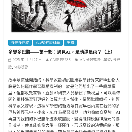
多變多巴胺
心理&神經科學
生物
多變多巴胺——第十部：遇見AI，是晴還是雨？（上）
,
,
2025 年 11 月 27 日
CASE PRESS
AI
分散式強化學習
多巴
,
胺
預期獎勵
故事是這樣開始的。科學家最初試圖用數學計算來解釋動物大
腦是如何運作學習獎勵機制的，於是他們想出了一些簡單模
型，但都收效甚微。直到AI研究人員構建了新模型，可以隨時
間的推移學習到更好的演算方式。然後，情節繼續轉折，神經
科學家又發現，這種AI學習的新方法其實早已內置在我們的多
巴胺神經元中。後來，AI作為學習機器，功力愈練愈高強，AI
再度向我們的多巴胺系統汲取靈感，變得能夠模擬神經元的協
作機制，使其能夠像大腦一樣運作，形成高效的決策網絡。那
麼，多巴胺遇見AI的際遇，究竟會是天緣奇遇還是狹路相逢