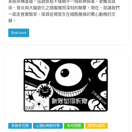
系統架構基礎。這趟旅程不僅關乎一個新興病毒，更觸及感
染、發炎與大腦退化之間複雜而深刻的聯繫。現在，就讓我們
一起走進實驗室，探尋這場發生在細胞層級的驚心動魄的交
鋒。
Read more
多變多巴胺
心理&神經科學
本月精選
醫學&基因