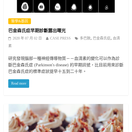
醫學&基因
巴金森氏症早期診斷露出曙光
,
,
2020 年 07 月 02 日
CASE PRESS
多巴胺
巴金森氏症
血清
素
研究發現腦部一種神經傳導物質－－血清素的變化可以作為診
斷巴金森氏症 (Parkinson's disease) 的早期訊號，比目前用來診斷
巴金森氏症的標準症狀提早十五到二十年。
Read more