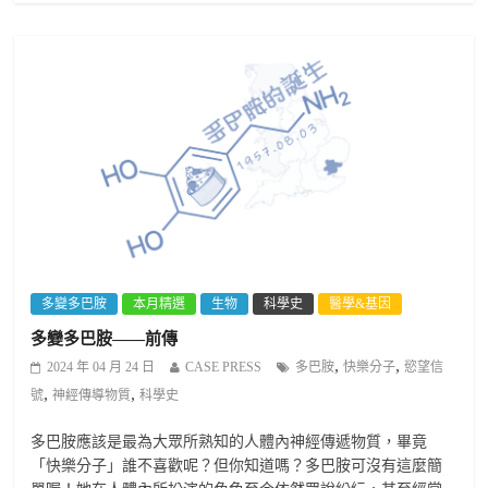
多變多巴胺
本月精選
生物
科學史
醫學&基因
多變多巴胺——前傳
,
,
2024 年 04 月 24 日
CASE PRESS
多巴胺
快樂分子
慾望信
,
,
號
神經傳導物質
科學史
多巴胺應該是最為大眾所熟知的人體內神經傳遞物質，畢竟
「快樂分子」誰不喜歡呢？但你知道嗎？多巴胺可沒有這麼簡