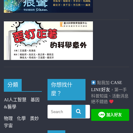
CASE
點我加
分類
你想找什
LINE好友
，第一手
麼？
科普知識、活動消息
AI人工智慧
基因
絕不錯過
&醫學
物理
化學
奧妙
宇宙