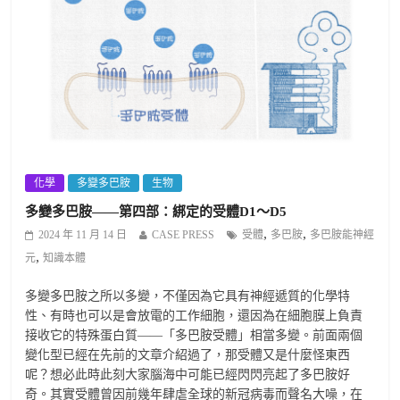
化學
多變多巴胺
生物
多變多巴胺——第四部：綁定的受體D1～D5
,
,
2024 年 11 月 14 日
CASE PRESS
受體
多巴胺
多巴胺能神經
,
元
知識本體
多變多巴胺之所以多變，不僅因為它具有神經遞質的化學特
性、有時也可以是會放電的工作細胞，還因為在細胞膜上負責
接收它的特殊蛋白質——「多巴胺受體」相當多變。前面兩個
變化型已經在先前的文章介紹過了，那受體又是什麼怪東西
呢？想必此時此刻大家腦海中可能已經閃閃亮起了多巴胺好
奇。其實受體曾因前幾年肆虐全球的新冠病毒而聲名大噪，在