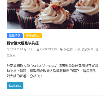
編輯精選
醫學&基因
甜食讓大腦難以抗拒
,
,
,
,
2020 年 03 月 18 日
CASE PRESS
多巴胺
大腦
獎賞系統
糖
類鴉片
丹麥奧胡斯大學 (Aarhus University) 臨床醫學系研究團隊在實驗
動物身上發現，攝取糖會改變大腦獎賞機制的迴路，這與毒品
對大腦的影響十分相似。
Read more