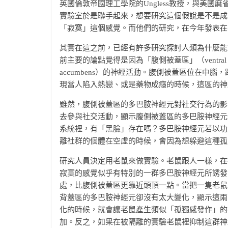
英國倫敦帝國理工學院的Ungless教授，與美國
實驗室於是聯手起來，想要研究這個假說是不是成
「寂寞」這個感覺。而他們的研究，在今年發表在
其實在這之前，已經有許多研究探討人類為什麼能
前主要的論點覺得是因為「腹側被蓋區」（ventral te
accumbens）的神經活動。腹側被蓋區位在
現當人陷入熱戀、或是藥物成癮的時候，這區的神
雖然，腹側被蓋區的多巴胺神經元對社交行為的影
去參與社交活動，顯示腹側被蓋區的多巴胺神經元
系統裡，有「黑臉」存在嗎？多巴胺神經元若以功
離社群的個體在空虛的時候，會因為想躲避這種孤
研究人員決定用老鼠來做實驗。老鼠跟人一樣，在
寂寞的感覺似乎有特別的一群多巴胺神經元所誘發。這群神經
處，比腹側被蓋區更靠近頭頂一點。當把一隻老鼠
背蓋區的多巴胺神經元卻沒有太大變化，顯示這兩
化的時候，就會讓老鼠產生類似「孤獨感發作」的
加。反之，如果在被隔離的實驗老鼠裡抑制這群神