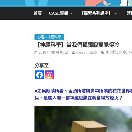
首頁
CASE專欄
【探索系列講座】
【
心理&神經科學
【神經科學】當我們孤獨寂寞覺得冷
,
,
2016 年 08 月 05 日
CASE PRESS
多巴胺
寂寞
心
分享至
■如果眼睛所看、舌頭所嚐與鼻中所嗅的花花世界
候，是腦內哪一群神經細胞在興奮得放煙火？