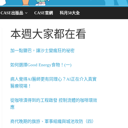
CASE出版品
CASE官網
科月50大全
本週大家都在看
加一點鹽巴，讓沙士變瘋狂的祕密
如何選擇Good Energy食物！(一)
病人覺得AI醫師更有同理心？AI正在介入真實
醫療現場！
從咖啡漬得到的工程啟發 控制流體的咖啡環效
應
商代晚期的旗斿、軍事組織與城池攻防（四）