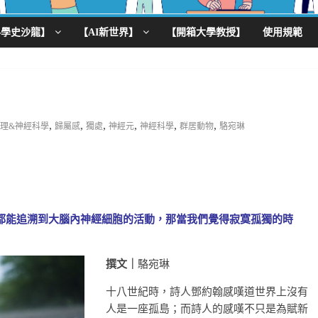
科學史沙龍】
【AI新世界】
【開箱大學教授】
使用規範
,
,
,
,
,
,
理&神經科學
歸屬感
獨處
神經元
神經科學
群居動物
駱宛琳
都能追溯到大腦內神經細胞的活動，那當我們覺得寂寞孤獨的時
撰文｜
駱宛琳
十八世紀時，詩人鄧約翰感嘆道世界上沒有
人是一座孤島；而詩人的感嘆不只是為賦新