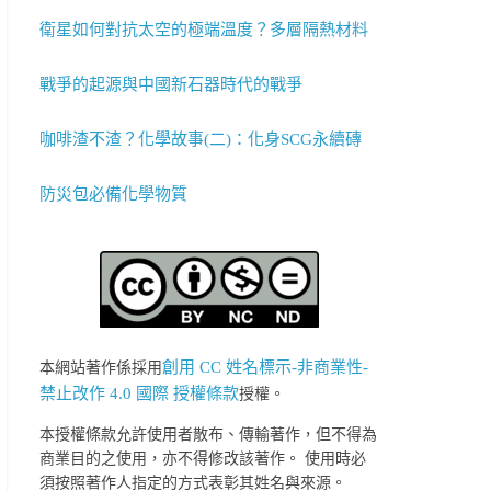
衛星如何對抗太空的極端溫度？多層隔熱材料
戰爭的起源與中國新石器時代的戰爭
咖啡渣不渣？化學故事(二)：化身SCG永續磚
防災包必備化學物質
創用 CC 姓名標示-非商業性-
本網站著作係採用
禁止改作 4.0 國際 授權條款
授權。
本授權條款允許使用者散布、傳輸著作，但不得為
商業目的之使用，亦不得修改該著作。 使用時必
須按照著作人指定的方式表彰其姓名與來源。