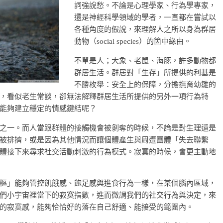
詞強說愁。不論是心理學家、行為學專家，
還是神經科學領域的學者，一直都在嘗試以
各種角度的假說，來理解人之所以身為群居
動物（social species）的箇中緣由。
不單是人；大象、老鼠、海豚，許多動物都
群居生活。群居對「生存」所提供的利基是
不勝枚舉：安全上的保障，分擔撫育幼雛的
，看似老生常談，卻無法解釋群居生活所提供的另外一項行為特
能夠建立穩定的情感鍵結呢？
之一。而人當跟群體的接觸機會被剝奪的時候，不論是對生理還是
被排擠，或是因為其他情況而讓個體產生與周遭團體「失去聯繫
體接下來尋求社交活動刺激的行為模式。寂寞的時候，會更主動地
樞」能夠管控飢餓感、飽足感與進食行為一樣，在某個腦內區域，
們小宇宙裡當下的寂寞指數，進而微調我們的社交行為與決定，來
的寂寞感，能夠恰恰好的落在自己舒適、能接受的範圍內。