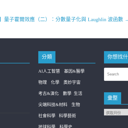
量子霍爾效應（二）：分數量子化與 Laughlin 波函數
分類
你想找什
AI人工智慧
基因&醫學
物理
化學
奧妙宇宙
考古&演化
數學
生活
彙整
尖端科技&材料
生物
社會科學
科學藝術
地球科學
科學史