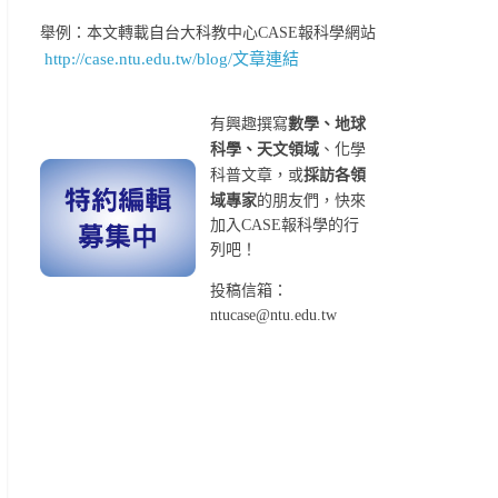
舉例：本文轉載自台大科教中心CASE報科學網站
http://case.ntu.edu.tw/blog/文章連結
有興趣撰寫
數學、地球
科學、天文領域
、化學
科普文章，或
採訪各領
域專家
的朋友們，快來
加入CASE報科學的行
列吧！
投稿信箱：
ntucase@ntu.edu.tw