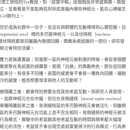
麻省理工學院的Tye教授，對「寂寞中樞」這個假說非常感興趣。兩個
立，並看看是不是能夠找到到底是腦內哪些神經元，能在心裡催生
Cell
期刊上。
甘於成為社群中一份子，並且在與群體的互動裡得到心靈慰藉。目
gmental area）裡的多巴胺神經元，以及伏隔核（nucleus
中腦，跟伏隔核都是同屬腦內報償回饋、獎勵系統迴路的一部份。研究發
經元會特別活躍。
響力是無庸置疑；但當那一區的神經元被刺激的時候，會促使個體
像是懸在馬前面的胡蘿蔔，是個「白臉」的獎勵角色。那在這回饋
能來分，有很多不同種。寂寞的感覺會不會是一種負向回饋，讓脫
冷的感覺，進而想要尋求與他人的互動呢？
被隔離之後，都會特別想要去找其他老鼠互動。而研究人員發現，
元也在中腦，但位在背側縫核（dorsal raphe nucleus）
單獨隔離起來之後，背測縫核區的多巴胺神經元會被活化，但腹側
區的多巴胺神經元在功能上並不完全相同。背側縫核的神經元被活
行為模式，實驗中的老鼠跟其他老鼠互動的時間與頻率都大幅增
經元的活性，老鼠就不會出現空虛寂寞覺得冷的行為模式，行為表