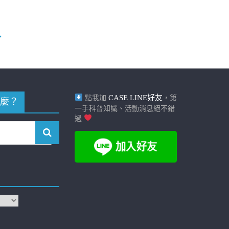
→
CASE LINE好友
點我加
，第
麼？
一手科普知識、活動消息絕不錯
過