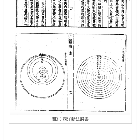
圖3：西洋新法曆書