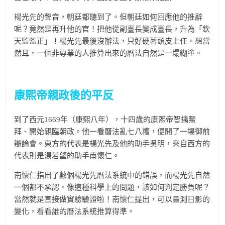
楊光先的聲音，朝廷都聽到了。但朝廷如何回應他的推辭
呢？竟然是再升他的官！把他從副臺長變成臺長，升為「欽
天監監正」！楊光先最後沒辦法，只好硬著頭皮上任。想當
然耳，一個非專業的人推算出來的曆法自然是一塌糊塗。
康熙帝親政後的平反
到了西元1669年（康熙八年），十四歲的康熙帝智擒鰲
拜、開始親臨朝政。他一看曆法亂七八糟，便開了一場御前
辯論會。東方的代表是楊光先及他的助手吳明，來自西方的
代表則是湯若望的助手南懷仁。
南懷仁指出了數個楊光先曆法系統中的錯誤，而楊光先自然
一個都不承認。像這種科學上的問題，該如何判定勝負呢？
當然就是直接做實驗驗證啦！南懷仁提出，可以量測日影的
變化，看看誰的曆法系統推算得準。