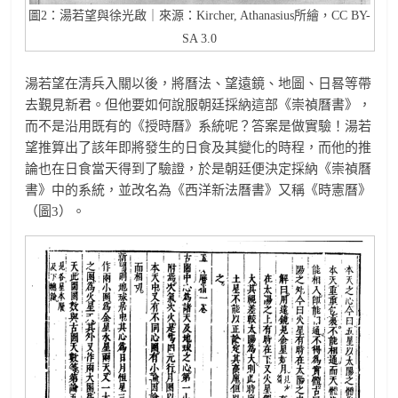
圖2：湯若望與徐光啟｜來源：Kircher, Athanasius所繪，CC BY-
SA 3.0
湯若望在清兵入關以後，將曆法、望遠鏡、地圖、日晷等帶
去覲見新君。但他要如何說服朝廷採納這部《崇禎曆書》，
而不是沿用既有的《授時曆》系統呢？答案是做實驗！湯若
望推算出了該年即將發生的日食及其變化的時程，而他的推
論也在日食當天得到了驗證，於是朝廷便決定採納《崇禎曆
書》中的系統，並改名為《西洋新法曆書》又稱《時憲曆》
（圖3）。