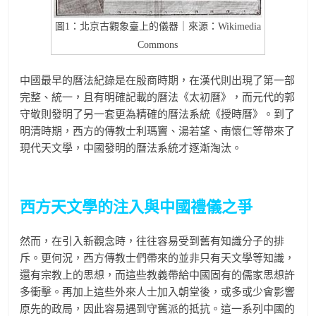
圖1：北京古觀象臺上的儀器｜來源：Wikimedia
Commons
中國最早的曆法紀錄是在殷商時期，在漢代則出現了第一部
完整、統一，且有明確記載的曆法《太初曆》，而元代的郭
守敬則發明了另一套更為精確的曆法系統《授時曆》。到了
明清時期，西方的傳教士利瑪竇、湯若望、南懷仁等帶來了
現代天文學，中國發明的曆法系統才逐漸淘汰。
西方天文學的注入與中國禮儀之爭
然而，在引入新觀念時，往往容易受到舊有知識分子的排
斥。更何況，西方傳教士們帶來的並非只有天文學等知識，
還有宗教上的思想，而這些教義帶給中國固有的儒家思想許
多衝擊。再加上這些外來人士加入朝堂後，或多或少會影響
原先的政局，因此容易遇到守舊派的抵抗。這一系列中國的