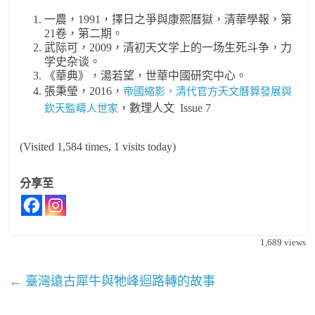
一農，1991，擇日之爭與康熙曆獄，清華學報，第
21卷，第二期。
武际可，2009，清初天文学上的一场生死斗争，力
学史杂谈。
《華典》，湯若望，世華中國研究中心。
張秉瑩，2016，
帝國縮影，清代官方天文曆算發展與
，數理人文 Issue 7
欽天監疇人世家
(Visited 1,584 times, 1 visits today)
分享至
1,689
views
←
臺灣遠古犀牛與牠峰迴路轉的故事