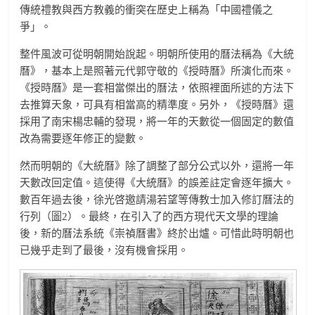
傳統禮教與西方教義的衝突在歷史上稱為「中國禮儀之
爭」。
整件風波可從明朝開始說起。明朝所使用的曆法稱為《大統
曆》，基本上是照著元代郭守敬的《授時曆》所演化而來。
《授時曆》是一套相當傑出的曆法，依照裡面所述的方法下
去推算天象，可具有相當高的精準度。另外，《授時曆》還
採用了南宋楊忠輔的發現，將一年的天數從一個固定的數值
改為需要逐年修正的變數。
然而明朝的《大統曆》除了調整了部分公式以外，還將一年
天數改回定值。這使得《大統曆》的誤差註定會逐年擴大。
數百年過去後，徐光啓邀請湯若望等傳教士加入修訂曆法的
行列（圖2）。最終，在引入了的西方現代天文學的理論
後，新的曆法系統《崇禎曆書》終於出爐。可惜此時明朝也
已幾乎走到了最後，沒有機會採用。