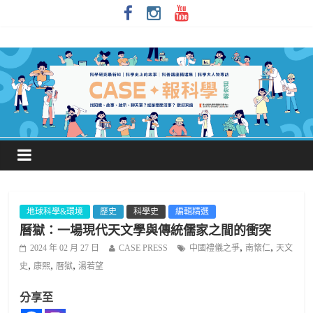
地球科學&環境
歷史
科學史
編輯精選
曆獄：一場現代天文學與傳統儒家之間的衝突
,
,
2024 年 02 月 27 日
CASE PRESS
中國禮儀之爭
南懷仁
天文
,
,
,
史
康熙
曆獄
湯若望
分享至