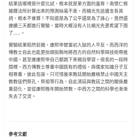
結果這哪裡是什麼比試，根本就是單方面的羞辱！南懷仁根
據曆法所計算出來的預測絲毫不差，而楊光先這邊支吾其
詞，根本不會算！不知道是為了公平還是為了誅心，竟然還
連續三天都進行實驗，當時大概沒有人比楊光先更希望下雨
了......。
實驗結果昭然若揭，康熙帝替當初入獄的人平反，而西洋的
傳教士自此也能更抬頭挺胸地將西方的自然科學與技術帶進
中國，甚至連康熙帝自己都跳下來親自學習。很長的一段時
間裡，西方傳教士尊重中國既有的禮俗，與儒家知識分子互
相尊重，彼此包容。只可惜後來教廷開始嚴格禁止中國天主
教教徒們祭孔、祭祖等行為，自此清廷與教廷之間的關係嚴
重惡化，並從康熙晚年開始禁教，中西方之間的科學也漸漸
失去了交流。
參考文獻