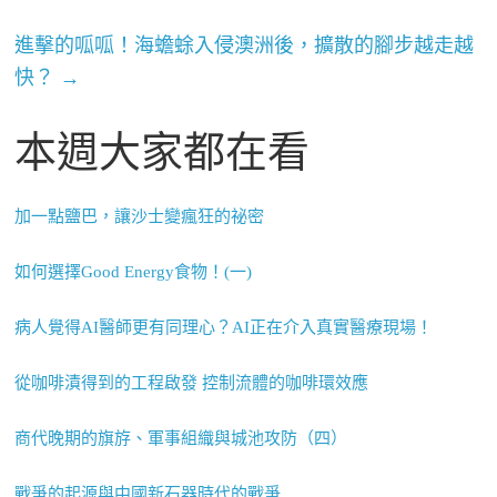
進擊的呱呱！海蟾蜍入侵澳洲後，擴散的腳步越走越
快？
→
本週大家都在看
加一點鹽巴，讓沙士變瘋狂的祕密
如何選擇Good Energy食物！(一)
病人覺得AI醫師更有同理心？AI正在介入真實醫療現場！
從咖啡漬得到的工程啟發 控制流體的咖啡環效應
商代晚期的旗斿、軍事組織與城池攻防（四）
戰爭的起源與中國新石器時代的戰爭