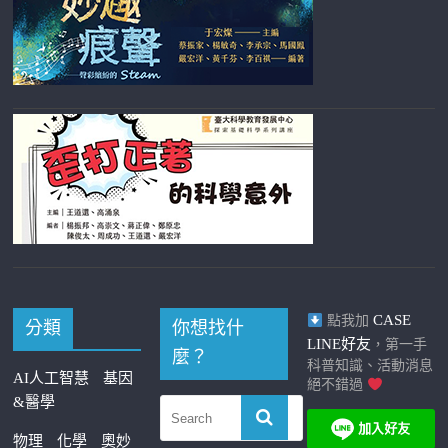
CASE
點我加
分類
你想找什
LINE好友
，第一手
麼？
科普知識、活動消息
AI人工智慧
基因
絕不錯過
&醫學
物理
化學
奧妙