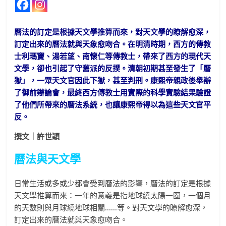
曆法的訂定是根據天文學推算而來，對天文學的瞭解愈深，
訂定出來的曆法就與天象愈吻合。在明清時期，西方的傳教
士利瑪竇、湯若望、南懷仁等傳教士，帶來了西方的現代天
文學，卻也引起了守舊派的反撲。清朝初期甚至發生了「曆
獄」，一眾天文官因此下獄，甚至判刑。康熙帝親政後舉辦
了御前辯論會，最終西方傳教士用實際的科學實驗結果驗證
了他們所帶來的曆法系統，也讓康熙帝得以為這些天文官平
反。
撰文｜許世穎
曆法與天文學
日常生活或多或少都會受到曆法的影響，曆法的訂定是根據
天文學推算而來：一年的意義是指地球繞太陽一圈，一個月
的天數則與月球繞地球相關......等。對天文學的瞭解愈深，
訂定出來的曆法就與天象愈吻合。