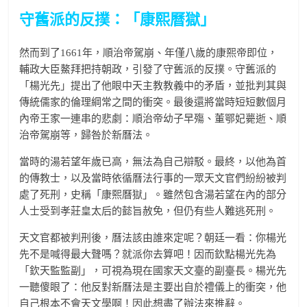
守舊派的反撲：「康熙曆獄」
然而到了1661年，順治帝駕崩、年僅八歲的康熙帝即位，
輔政大臣鰲拜把持朝政，引發了守舊派的反撲。守舊派的
「楊光先」提出了他眼中天主教教義中的矛盾，並批判其與
傳統儒家的倫理綱常之間的衝突。最後還將當時短短數個月
內帝王家一連串的悲劇：順治帝幼子早殤、董鄂妃薨逝、順
治帝駕崩等，歸咎於新曆法。
當時的湯若望年歲已高，無法為自己辯駁。最終，以他為首
的傳教士，以及當時依循曆法行事的一眾天文官們紛紛被判
處了死刑，史稱「康熙曆獄」。雖然包含湯若望在內的部分
人士受到孝莊皇太后的懿旨赦免，但仍有些人難逃死刑。
天文官都被判刑後，曆法該由誰來定呢？朝廷一看：你楊光
先不是喊得最大聲嗎？就派你去算吧！因而欽點楊光先為
「欽天監監副」，可視為現在國家天文臺的副臺長。楊光先
一聽傻眼了：他反對新曆法是主要出自於禮儀上的衝突，他
自己根本不會天文學啊！因此想盡了辦法來推辭。