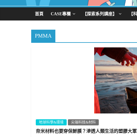
首頁
CASE專欄
【探索系列講座】
【
PMMA
地球科學&環境
尖端科技&材料
奈米材料也要穿保鮮膜？滲透人類生活的塑膠大軍