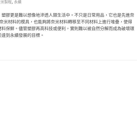
,
奈米製程
永續
，塑膠更是難以想像地滲透人類生活中。不只是日常用品，它也是先進奈
成為奈米材料的模具，也能夠將奈米材料轉移至不同材料上進行堆疊，使得
材料保鮮。儘管塑膠再高科技或便利，實則難以被自然分解而成為破壞環
並達到永續發展的目標。