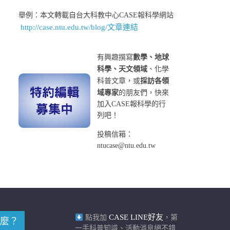
舉例：本文轉載自台大科教中心CASE報科學網站
http://case.ntu.edu.tw/blog/文章連結
有興趣撰寫
數學、地球
科學、天文領域
、化學
科普文章，或
採訪各領
域專家
的朋友們，快來
加入CASE報科學的行
列吧！
投稿信箱：
ntucase@ntu.edu.tw
CASE LINE好友
點我加
，第
麼？
一手科普知識、活動消息絕不錯