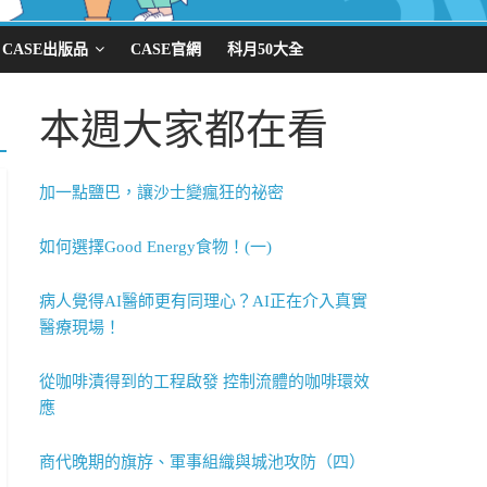
CASE出版品
CASE官網
科月50大全
本週大家都在看
加一點鹽巴，讓沙士變瘋狂的祕密
如何選擇Good Energy食物！(一)
病人覺得AI醫師更有同理心？AI正在介入真實
醫療現場！
從咖啡漬得到的工程啟發 控制流體的咖啡環效
應
商代晚期的旗斿、軍事組織與城池攻防（四）