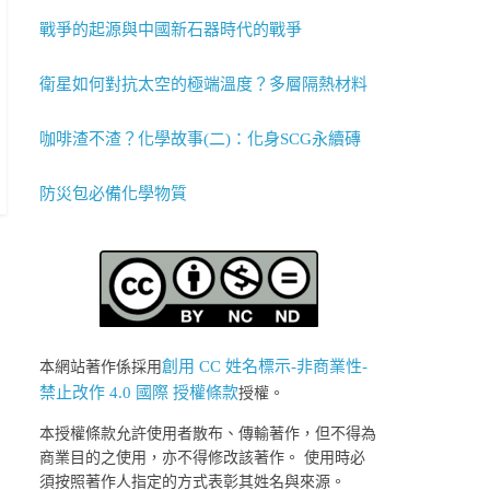
戰爭的起源與中國新石器時代的戰爭
衛星如何對抗太空的極端溫度？多層隔熱材料
咖啡渣不渣？化學故事(二)：化身SCG永續磚
防災包必備化學物質
創用 CC 姓名標示-非商業性-
本網站著作係採用
禁止改作 4.0 國際 授權條款
授權。
本授權條款允許使用者散布、傳輸著作，但不得為
商業目的之使用，亦不得修改該著作。 使用時必
須按照著作人指定的方式表彰其姓名與來源。