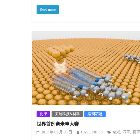
Read more
化學
尖端科技&材料
編輯精選
世界首例奈米車大賽
,
,
2017 年 05 月 03 日
CASE PRESS
奈米
汽車
賽車