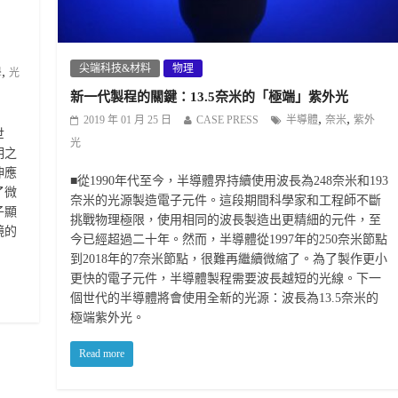
尖端科技&材料
物理
,
學
光
新一代製程的關鍵：13.5奈米的「極端」紫外光
,
,
2019 年 01 月 25 日
CASE PRESS
半導體
奈米
紫外
世
光
明之
伸應
■從1990年代至今，半導體界持續使用波長為248奈米和193
了微
奈米的光源製造電子元件。這段期間科學家和工程師不斷
子顯
挑戰物理極限，使用相同的波長製造出更精細的元件，至
鏡的
今已經超過二十年。然而，半導體從1997年的250奈米節點
到2018年的7奈米節點，很難再繼續微縮了。為了製作更小
更快的電子元件，半導體製程需要波長越短的光線。下一
個世代的半導體將會使用全新的光源：波長為13.5奈米的
極端紫外光。
Read more