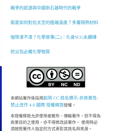
戰爭的起源與中國新石器時代的戰爭
衛星如何對抗太空的極端溫度？多層隔熱材料
咖啡渣不渣？化學故事(二)：化身SCG永續磚
防災包必備化學物質
創用 CC 姓名標示-非商業性-
本網站著作係採用
禁止改作 4.0 國際 授權條款
授權。
本授權條款允許使用者散布、傳輸著作，但不得為
商業目的之使用，亦不得修改該著作。 使用時必
須按照著作人指定的方式表彰其姓名與來源。