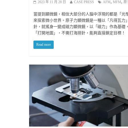
,
,
2023 年 11 月 28 日
CASE PRESS
AFM
MFM
原
當提到顯微鏡，相信大部分的人腦中浮現的都是「光
來探索微小世界。原子力顯微鏡是一種以「凡得瓦力
針，就搖身一變成磁力顯微鏡，以「磁力」作為基礎
「打開地圖」，不需打海撈針，能夠直接鎖定目標！
Read more