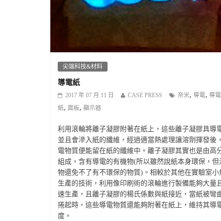
尖端科技&材料
導電紙
,
,
2017 年 07 月 11 日
CASE PRESS
奈米
導電
導電
,
,
紙
面板
顯示器
利用滾輪將離子凝膠附著在紙上，這些離子凝膠具導
並且會滲入紙的纖維，經過適當熱處理讓溶劑揮發後
電物質便能留在紙的纖維中。離子凝膠其實也是由高
組成，含有導電的有機物(所以雖然說紙本身環保，但
物還免不了有不環保的物質)。相較於其他在實驗室小
生產的技術，利用像印刷術的滾輪進行製備能夠大量
速生產，且離子凝膠的楊氏係數與紙接近，當紙被彎
捲起時，這些導電物質還能夠附著在紙上，維持其導
度。