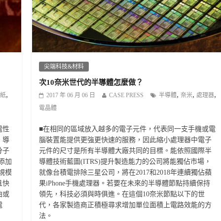
尖端科技&材料
次10奈米世代的半導體怎麼做？
,
,
,
,
紙
2017 年 06 月 06 日
CASE PRESS
半導體
奈米
處理器
電晶體
電性
■在相同的區域放入越多的電子元件，代表同一支手機或電
，導
腦裝置能提供更強更快速的服務，因此縮小處理器中電子
分子
元件的尺寸是所有半導體大廠共同的目標。能依照國際半
添加
導體技術藍圖(ITRS)提升製造能力的公司將能獨佔市場，
規模
就像台積電排除三星公司，將在2017和2018年連續獨佔蘋
且快
果iPhone手機處理器。若要在未來的半導體節點持續保持
曲或
領先，科技必須與時俱進。在這個10奈米節點以下的世
電
代，各家製造商正積極尋求增加單位面積上電路效能的方
法。