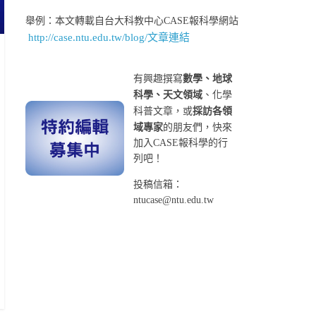
舉例：本文轉載自台大科教中心CASE報科學網站
http://case.ntu.edu.tw/blog/文章連結
有興趣撰寫
數學、地球
科學、天文領域
、化學
科普文章，或
採訪各領
域專家
的朋友們，快來
加入CASE報科學的行
列吧！
投稿信箱：
ntucase@ntu.edu.tw