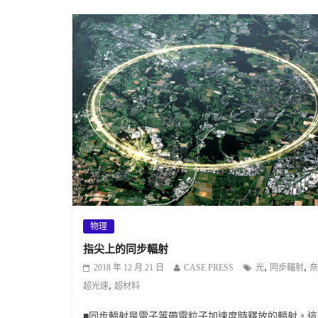
物理
指尖上的同步輻射
,
,
2018 年 12 月 21 日
CASE PRESS
光
同步輻射
奈
,
超光速
超材料
■同步輻射是電子等帶電粒子加速度時釋放的輻射。這