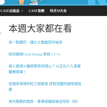
CASE出版品
CASE官網
科月50大全
本週大家都在看
加一點鹽巴，讓沙士變瘋狂的祕密
如何選擇Good Energy食物！(一)
病人覺得AI醫師更有同理心？AI正在介入真實
醫療現場！
從咖啡漬得到的工程啟發 控制流體的咖啡環效
應
商代晚期的旗斿、軍事組織與城池攻防（四）