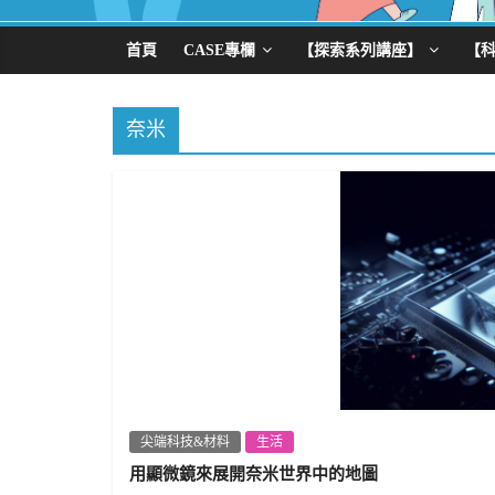
首頁
CASE專欄
【探索系列講座】
【
奈米
尖端科技&材料
生活
用顯微鏡來展開奈米世界中的地圖