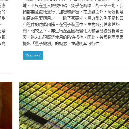
地。不只在登入帳號密碼，幾乎在網路上的一舉一動，我
泛應
們都無意識地進行了加密和解密。在通訊之外，防偽也是
術的
加密的重要應用之一，除了密碼外，最典型的例子是鈔票
同步
和證件的防偽圖騰。在電子裝置中，生物識別越來越熱
一。
門。相較之下，非生物產品因為變化大和容易被分析等因
至是
素，尚未出現廣泛使用的防偽標準。因此，英國物理學家
步輻
提出「量子識別」的概念，並證明其可行性。
超光
Read more