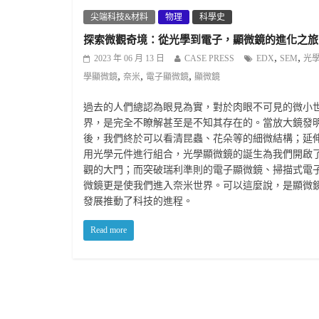
尖端科技&材料
物理
科學史
探索微觀奇境：從光學到電子，顯微鏡的進化之旅
,
,
2023 年 06 月 13 日
CASE PRESS
EDX
SEM
光
,
,
,
學顯微鏡
奈米
電子顯微鏡
顯微鏡
過去的人們總認為眼見為實，對於肉眼不可見的微小
界，是完全不瞭解甚至是不知其存在的。當放大鏡發
後，我們終於可以看清昆蟲、花朵等的細微結構；延
用光學元件進行組合，光學顯微鏡的誕生為我們開啟
觀的大門；而突破瑞利準則的電子顯微鏡、掃描式電
微鏡更是使我們進入奈米世界。可以這麼說，是顯微
發展推動了科技的進程。
Read more