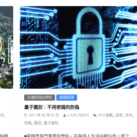
尖端科技&材料
編輯精選
量子識別：不用密碼的防偽
,
,
,
,
2017 年 08 月 01 日
CASE PRESS
PUF函數
加密
奈米
米
,
,
密碼
通訊
量子識別
■密碼學是門重要的學科，在每個人生活中都佔有一席之
些輻