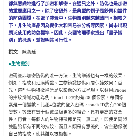
都無意識地進行了加密和解密。在通訊之外，防偽也是加密
的重要應用之一，除了密碼外，最典型的例子是鈔票和證件
的防偽圖騰。在電子裝置中，生物識別越來越熱門。相較之
下，非生物產品因為變化大和容易被分析等因素，尚未出現
廣泛使用的防偽標準。因此，英國物理學家提出「量子識
別」的概念，並證明其可行性。
撰文｜
陳奕廷
●生物識別
密碼並非加密防偽的唯一方法，生物辨識也有一樣的效果，
例如：指紋和虹膜辨識。生物辨識提供兩層保護效果：首
先，這些生物特徵通常是以影像的方式呈現。以蘋果iPhone
的指紋辨識功能為例，touch ID大約有200個像素，每個像
素是一個變數。比起4位數的登入密碼，touch ID約有200個
變數，等效有數十個數量級更多的組合，具有更高的安全
性。再者，每個人的生物特徵都是獨一無二的，即使是同卵
雙胞胎都有不同的指紋。而且人類是有意識的，會主動保護
自己的指紋，使其難以被複製。