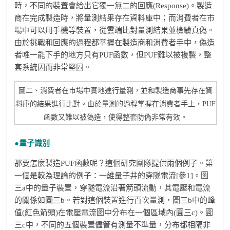
時，不同的裝置會給出它獨一無二的回應(Response)。製造
商在完成製造時，將量測結果存在資料庫中；而消費者在市
場中可以用手機等裝置，從雲端比對量測結果並檢驗真偽。
由於挑戰和回應的過程都掌握在製造商和消費者手中，偽造
者唯一能下手的地方只有PUF函數，但PUF難以被複製，整
套系統因而非常堅固。
圖二、消費者在市場中實地進行量測，並和製造商事先存在資
料庫的結果進行比對。由於量測的過程掌握在消費者手上，PUF
函數又難以被偽造，使得整套防偽非常有效。
●量子識別
那要怎麼製造PUF函數呢？這個研究團隊提供兩個例子。第
一個是較為理論的例子：一維量子井的穿隧電流[參1]。圖
三a中的量子裝置，穿隧電流沿著箭頭流動，其電壓和電流
的關係如圖三b。若對這個裝置進行百次量測，圖三b中的峰
值(紅色箭頭)在電壓電流圖中分布在一個區域內(圖三c)。圖
三c中，不同的五個裝置儘管有測量不準量，分布都相隔非