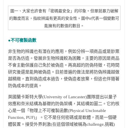
圖一、大家也許會有「密碼最安全」的印象。但單就暴力破解
的難度而言，指紋辨識有更高的安全性。圖中n代表一個變數可
能擁有的數值的數目。
●不可複製函數
非生物的辨識也有潛在的應用，例如分辨一項商品或是鈔票
是否為仿造。發展非生物辨識較為困難，主要的原因是商品
不會主動保護自己免於被偽造。再高超的防偽特徵，花時間
研究後還是能夠被偽造。目前普遍的做法是將防偽辨識越做
越精緻，直到偽造成本過告，使偽造者放棄，但這也伴隨著
防偽成本的提高。
英國蘭卡斯特大學(University of Lancaster)團隊提出以量子
效應和奈米結構為基礎的防偽架構，其結構如圖二。它的核
心是一個「物理上不可複製函數(Physical Unclonable
Function, PUF)」。它不是任何密碼或是軟體，而是一個硬
體裝置。接受外界刺激(在這個領域被稱為challenge,挑戰)