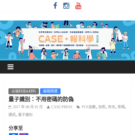
尖端科技&材料
編輯精選
量子識別：不用密碼的防偽
,
,
,
,
2017 年 08 月 01 日
CASE PRESS
PUF函數
加密
奈米
密碼
,
通訊
量子識別
分享至