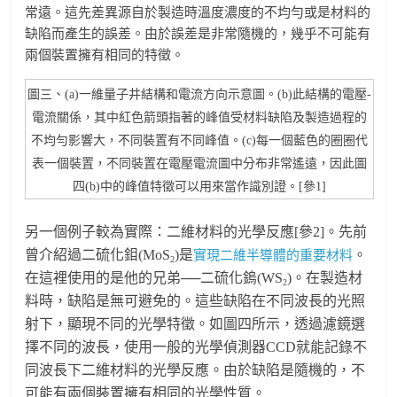
常遠。這先差異源自於製造時溫度濃度的不均勻或是材料的
缺陷而產生的誤差。由於誤差是非常隨機的，幾乎不可能有
兩個裝置擁有相同的特徵。
圖三、(a)一維量子井結構和電流方向示意圖。(b)此結構的電壓-
電流關係，其中紅色箭頭指著的峰值受材料缺陷及製造過程的
不均勻影響大，不同裝置有不同峰值。(c)每一個藍色的圈圈代
表一個裝置，不同裝置在電壓電流圖中分布非常遙遠，因此圖
四(b)中的峰值特徵可以用來當作識別證。[參1]
另一個例子較為實際：二維材料的光學反應[參2]。先前
曾介紹過二硫化鉬(MoS
)是
。
實現二維半導體的重要材料
2
在這裡使用的是他的兄弟──二硫化鎢(WS
)。在製造材
2
料時，缺陷是無可避免的。這些缺陷在不同波長的光照
射下，顯現不同的光學特徵。如圖四所示，透過濾鏡選
擇不同的波長，使用一般的光學偵測器CCD就能記錄不
同波長下二維材料的光學反應。由於缺陷是隨機的，不
可能有兩個裝置擁有相同的光學性質。