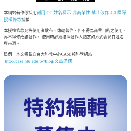
創用 CC 姓名標示-非商業性-禁止改作 4.0 國際
本網站著作係採用
授權條款
授權。
本授權條款允許使用者散布、傳輸著作，但不得為商業目的之使用，
亦不得修改該著作。 使用時必須按照著作人指定的方式表彰其姓名
與來源。
舉例：本文轉載自台大科教中心CASE報科學網站
http://case.ntu.edu.tw/blog/文章連結