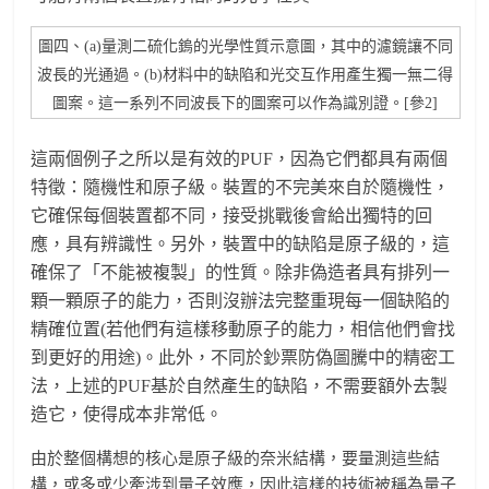
圖四、(a)量測二硫化鎢的光學性質示意圖，其中的濾鏡讓不同
波長的光通過。(b)材料中的缺陷和光交互作用產生獨一無二得
圖案。這一系列不同波長下的圖案可以作為識別證。[參2]
這兩個例子之所以是有效的PUF，因為它們都具有兩個
特徵：隨機性和原子級。裝置的不完美來自於隨機性，
它確保每個裝置都不同，接受挑戰後會給出獨特的回
應，具有辨識性。另外，裝置中的缺陷是原子級的，這
確保了「不能被複製」的性質。除非偽造者具有排列一
顆一顆原子的能力，否則沒辦法完整重現每一個缺陷的
精確位置(若他們有這樣移動原子的能力，相信他們會找
到更好的用途)。此外，不同於鈔票防偽圖騰中的精密工
法，上述的PUF基於自然產生的缺陷，不需要額外去製
造它，使得成本非常低。
由於整個構想的核心是原子級的奈米結構，要量測這些結
構，或多或少牽涉到量子效應，因此這樣的技術被稱為量子