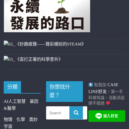
CASE
點我加
分類
你想找什
LINE好友
，第一手
麼？
科普知識、活動消息
AI人工智慧
基因
絕不錯過
&醫學
物理
化學
奧妙
宇宙