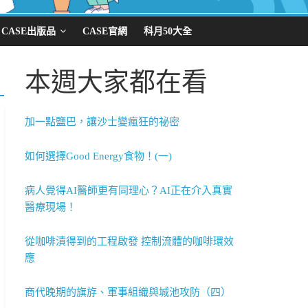
CASE出版品
CASE官網
科月50大全
本週大家都在看
加一點鹽巴，讓沙士變瘋狂的祕密
如何選擇Good Energy食物！(一)
病人覺得AI醫師更有同理心？AI正在介入真實
醫療現場！
從咖啡漬得到的工程啟發 控制流體的咖啡環效
應
商代晚期的旗斿、軍事組織與城池攻防（四）