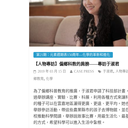
第21期：元素週期表150周年—化學的革新和進化
【人物專訪】偏鄉科教的肩膀——專訪于淑君
,
2019 年 03 月 15 日
CASE PRESS
于淑君
人物專
,
鄉教育
化學
為了偏鄉科普教育的推廣，于淑君申請了科技部計畫
過舉辦講座、實驗、比賽、科展，利用各種方式來讓
的種子可以在雲嘉地區灑得更廣、更遠、更平均。她
舉辦參訪活動，帶這些農業縣市的孩子去博物館，並
校推動科學閱讀，舉辦說故事比賽，用最生活化、最
的方式，希望科學可以進入生活中紮根。