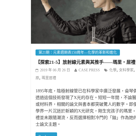
第21期：元素週期表150周年—化學的革新和進化
【探索21-5】放射線元素與其推手——瑪里‧居禮
,
,
2019 年 06 月 26 日
CASE PRESS
化學
女科學家
,
原
瑪里居禮
1895年底，陰極射線管已在科學家中廣泛發展，侖琴
透過這個技術發現了X光的存在。短短一年間，不論
或材料界，相關的論文與書本都突破驚人的數字。即
學界一片沉迷於新穎的X光研究，剛生完孩子的瑪里
禮並未跟隨潮流，反而選擇相對冷門的「鈾」作為她
士論文主題。