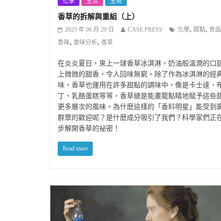
化學
生活
生物
香草的拆解與重組（上）
,
,
2023 年 06 月 29 日
CASE PRESS
化學
甜點
食品
,
,
香味
香味分析
香草
在炎炎夏日，來上一球香草冰淇淋，奶油般溫潤的口
上微微的甜香，令人回味無窮。除了作為冰淇淋的經
味，香草也運用在許多甜點的調味中，像是卡士達、
丁、乳酪蛋糕等等，香草總是能畫龍點睛地賦予這些
更多層次的風味。為什麽這樣的「香料明星」能受到
群眾的歡迎呢？是什麽成分吸引了我們？科學家們正
步解開香草的祕密！
Read more