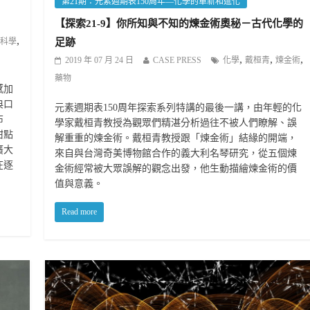
第21期：元素週期表150周年—化學的革新和進化
【探索21-9】你所知與不知的煉金術奧秘－古代化學的
,
科學
足跡
,
,
,
2019 年 07 月 24 日
CASE PRESS
化學
戴桓青
煉金術
藥物
感加
典口
元素週期表150周年探索系列特講的最後一講，由年輕的化
布
學家戴桓青教授為觀眾們精湛分析過往不被人們瞭解、誤
甜點
解重重的煉金術。戴桓青教授跟「煉金術」結緣的開端，
廣大
來自與台灣奇美博物館合作的義大利名琴研究，從五個煉
在逐
金術經常被大眾誤解的觀念出發，他生動描繪煉金術的價
值與意義。
Read more