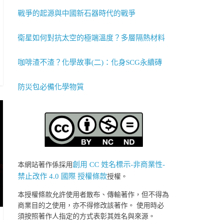
戰爭的起源與中國新石器時代的戰爭
衛星如何對抗太空的極端溫度？多層隔熱材料
咖啡渣不渣？化學故事(二)：化身SCG永續磚
防災包必備化學物質
創用 CC 姓名標示-非商業性-
本網站著作係採用
禁止改作 4.0 國際 授權條款
授權。
本授權條款允許使用者散布、傳輸著作，但不得為
商業目的之使用，亦不得修改該著作。 使用時必
須按照著作人指定的方式表彰其姓名與來源。