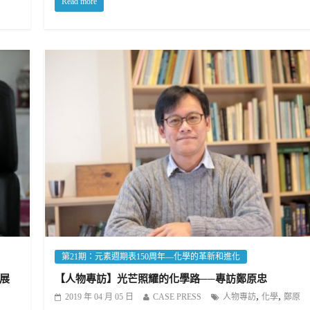
Read more
第21期：元素週期表150周年—化學的革新和進化
展
【人物專訪】光芒照耀的化學路──專訪鄭原忠
,
,
2019 年 04 月 05 日
CASE PRESS
人物專訪
化學
鄭原