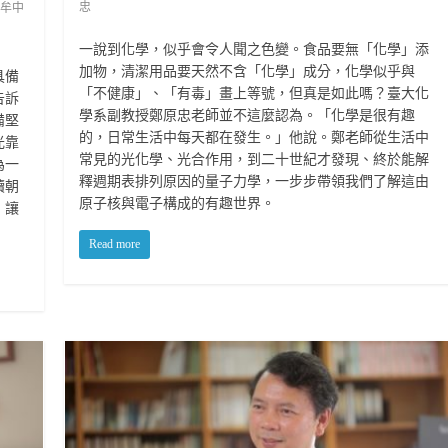
忠
牟中
一說到化學，似乎會令人聞之色變。食品要無「化學」添
加物，清潔用品要天然不含「化學」成分，化學似乎與
具備
「不健康」、「有毒」畫上等號，但真是如此嗎？臺大化
告訴
學系副教授鄭原忠老師並不這麼認為。「化學是很有趣
備堅
的，日常生活中每天都在發生。」他說。鄭老師從生活中
光靠
常見的光化學、光合作用，到二十世紀才發現、終於能解
為一
釋週期表排列原因的量子力學，一步步帶領我們了解這由
續朝
原子核與電子構成的有趣世界。
，讓
Read more