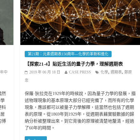
第21期：元素週期表150周年—化學的革新和進化
【探索21-4】貼近生活的量子力學，理解週期表
,
,
牟中
2019 年 06 月 18 日
CASE PRESS
化學
週期表
鄭原
忠
偶然
保羅·狄拉克在1929年的時候說，因為量子力學的發展，描
醫學
述物理現象的基本原理大部分已經完備了，而所有的化學
便科
現象，應該都可以被量子力學解釋，這當然也包括了週期
‧居
表的原理。從1869年到1929年，從週期表藉實驗數據的歸
的博
納分析被整理出來，到它背後的原理被清楚地釐清，經過
了60年的時間。