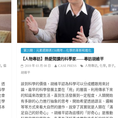
第21期：元素週期表150周年—化學的革新和進化
【人物專訪】熱愛閱讀的科學家——專訪胡維平
,
,
,
,
訪
偏
2019 年 03 月 08 日
CASE PRESS
人物專訪
化學
原子
胡維平
，透
談到科學的價值，胡維平認為科學可以分成體跟用來討
科學
論，最早的科學發展主要在「用」的層面，利用傳承下來
也會
的知識來改變生活，直到生活發展到一定程度，人類開始
在學
有多餘的心力進行抽象的思考，開始希望透過語言、邏輯
基本
等等方式來看大自然的運作，說穿了其實就是人類在「滿
足自己的好奇心」。胡維平認為這樣的「好奇心」是推動