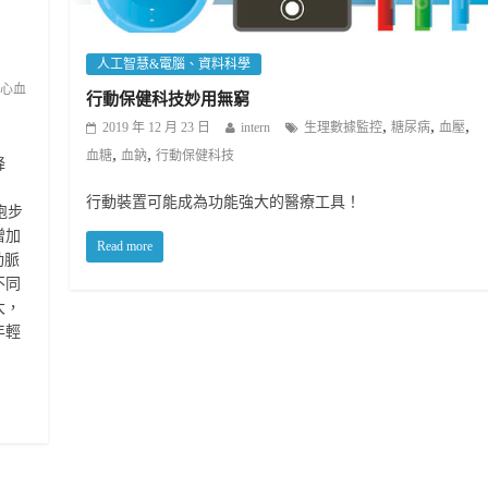
人工智慧&電腦、資料科學
心血
行動保健科技妙用無窮
,
,
,
2019 年 12 月 23 日
intern
生理數據監控
糖尿病
血壓
,
,
血糖
血鈉
行動保健科技
降
行動裝置可能成為功能強大的醫療工具！
跑步
增加
Read more
動脈
不同
大，
年輕