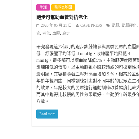
生活
醫學&基因
跑步可幫助血管對抗老化
,
,
2020 年 05 月 21 日
CASE PRESS
動脈
動脈硬化
,
,
,
管
老化
血壓
跑步
研究發現這六個月的跑步訓練讓參與實驗民眾的血壓
低，舒張壓平均降低 3 mmHg、收縮壓平均降低 4
mmHg，最多都可以讓血壓降低5%。主動脈硬度隨著
訓練降低的情形，以主動脈離心臟較遠處的可擴張性
最明顯，其容積隨著血壓升高而增加 9 %，相當於主
年齡年輕四歲。同樣訓練計畫對不同年齡的民眾產生
的效果，年紀較大的民眾進行運動訓練改善幅度比較
而其中跑得比較慢的男性效果最好，主動脈年齡最多
八歲。
Read more