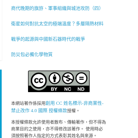
商代晚期的旗斿、軍事組織與城池攻防（四）
衛星如何對抗太空的極端溫度？多層隔熱材料
戰爭的起源與中國新石器時代的戰爭
防災包必備化學物質
創用 CC 姓名標示-非商業性-
本網站著作係採用
禁止改作 4.0 國際 授權條款
授權。
本授權條款允許使用者散布、傳輸著作，但不得為
商業目的之使用，亦不得修改該著作。 使用時必
須按照著作人指定的方式表彰其姓名與來源。