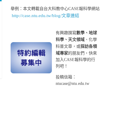
舉例：本文轉載自台大科教中心CASE報科學網站
http://case.ntu.edu.tw/blog/文章連結
有興趣撰寫
數學、地球
科學、天文領域
、化學
科普文章，或
採訪各領
域專家
的朋友們，快來
加入CASE報科學的行
列吧！
投稿信箱：
ntucase@ntu.edu.tw