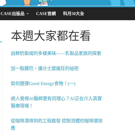
CASE出版品
CASE官網
科月50大全
本週大家都在看
由鮮奶製成的多樣美味——乳製品家族的探索
加一點鹽巴，讓沙士變瘋狂的祕密
如何選擇Good Energy食物！(一)
病人覺得AI醫師更有同理心？AI正在介入真實
醫療現場！
從咖啡漬得到的工程啟發 控制流體的咖啡環效
應