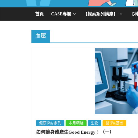
首頁
CASE專欄
【探索系列講座】
【
血壓
健康探討系列
本月精選
生物
醫學&基因
如何讓身體產生Good Energy！（一）