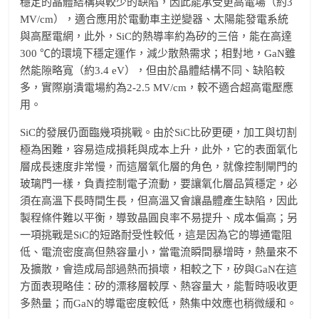
穩定的晶體結構與較少的缺陷，因此能承受更高電場（約3
MV/cm），適合應用於電動車主逆變器、太陽能發電系統
與高壓電網，此外，SiC的熱導率約為矽的三倍，能在高達
300 ℃的環境下穩定運作，減少散熱需求；相對地，GaN雖
然能隙略寬（約3.4 eV），但由於晶體結構不同、缺陷較
多，實際崩潰電場約為2-2.5 MV/cm，較不適合超高電壓應
用。
SiC的發展仍面臨幾項挑戰。由於SiC比矽更硬，加工與切割
極為困難，容易造成損耗與成本上升，此外，它的表面氧化
層成長速度非常慢，而這層氧化層的角色，就像控制閘門的
玻璃門一樣，負責控制電子流動，要讓氧化層品質穩定，必
須在高溫下長時間生長，但高溫又會讓晶體產生缺陷，因此
製程條件難以平衡，導致晶圓良率不易提升、成本偏高；另
一項挑戰是SiC的短路耐受性較低，這是因為它的導通電阻
低、電流密度高但熱容量小，當電流瞬間暴增時，熱量來不
及擴散，會造成局部過熱而損壞，相較之下，矽與GaN在這
方面表現略佳：矽的漂移層較厚、熱容量大，能暫時吸收更
多熱量；而GaN的導電密度較低，熱集中效應也稍微緩和。