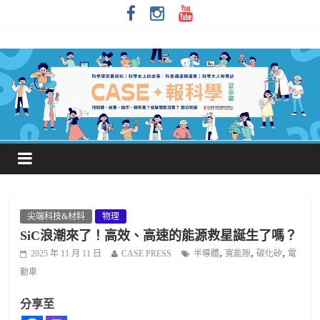
尖端科技&材料
物理
SiC浪潮來了！高效、高速的能源救星誕生了嗎？
,
,
,
2025 年 11 月 11 日
CASE PRESS
半導體
寬能隙
碳化矽
電
動車
分享至