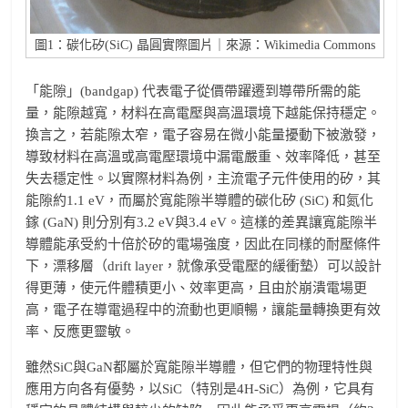
圖1：碳化矽(SiC) 晶圓實際圖片｜來源：Wikimedia Commons
「能隙」(bandgap) 代表電子從價帶躍遷到導帶所需的能
量，能隙越寬，材料在高電壓與高溫環境下越能保持穩定。
換言之，若能隙太窄，電子容易在微小能量擾動下被激發，
導致材料在高溫或高電壓環境中漏電嚴重、效率降低，甚至
失去穩定性。以實際材料為例，主流電子元件使用的矽，其
能隙約1.1 eV，而屬於寬能隙半導體的碳化矽 (SiC) 和氮化
鎵 (GaN) 則分別有3.2 eV與3.4 eV。這樣的差異讓寬能隙半
導體能承受約十倍於矽的電場強度，因此在同樣的耐壓條件
下，漂移層（drift layer，就像承受電壓的緩衝墊）可以設計
得更薄，使元件體積更小、效率更高，且由於崩潰電場更
高，電子在導電過程中的流動也更順暢，讓能量轉換更有效
率、反應更靈敏。
雖然SiC與GaN都屬於寬能隙半導體，但它們的物理特性與
應用方向各有優勢，以SiC（特別是4H-SiC）為例，它具有