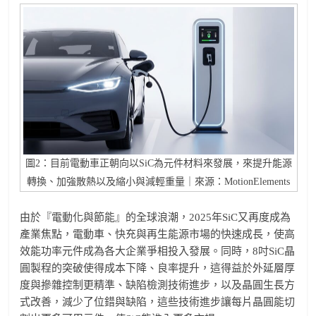
圖2：目前電動車正朝向以SiC為元件材料來發展，來提升能源
轉換、加強散熱以及縮小與減輕重量｜來源：MotionElements
由於『電動化與節能』的全球浪潮，2025年SiC又再度成為
產業焦點，電動車、快充與再生能源市場的快速成長，使高
效能功率元件成為各大企業爭相投入發展。同時，8吋SiC晶
圓製程的突破使得成本下降、良率提升，這得益於外延層厚
度與摻雜控制更精準、缺陷檢測技術進步，以及晶圓生長方
式改善，減少了位錯與缺陷，這些技術進步讓每片晶圓能切