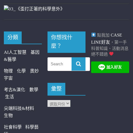
CASE
點我加
分類
你想找什
LINE好友
，第一手
麼？
科普知識、活動消息
AI人工智慧
基因
絕不錯過
&醫學
物理
化學
奧妙
宇宙
彙整
考古&演化
數學
生活
尖端科技&材料
生物
社會科學
科學藝