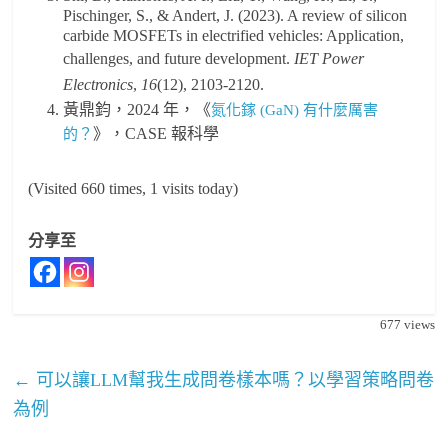
Pischinger, S., & Andert, J. (2023). A review of silicon
carbide MOSFETs in electrified vehicles: Application,
challenges, and future development.
IET Power
Electronics
,
16
(12), 2103-2120.
黃鼎鈞，2024 年，《
氮化鎵 (GaN) 有什麼厲害
》，CASE 報科學
的？
(Visited 660 times, 1 visits today)
分享至
677
views
←
可以讓LLM幫我生成問卷樣本嗎？以學習策略問卷
為例