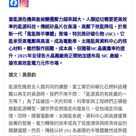
當能源危機與氣候變遷壓力越來越大，人類迫切需要更高效
率的能源科技。傳統矽晶片在高溫、高壓下效能降低，於是
新一代「寬能隙半導體」登場，特別是矽碳化物 (SiC)，它
能承受高電壓與高溫，成為電動車、太陽能與資料中心的核
心材料。雖然製作困難、成本高，但隨著SiC晶圓量率的提
升，2025年全球各大晶圓廠商正開始加速布局 SiC 產線，
搶攻高效能電力元件市場。
撰文｜黃鼎鈞
能源危機是全人類共同的課題，當工業仍仰賴化石燃料這種
難以再生的資源時，我們不得不問：「能源真的有耗盡的一
天嗎？」為了延緩這一天的到來，科學家與工程師們正積極
推動能源轉型，讓世界從燃燒走向電氣化，從枯竭走向循
環。同時，隨著電動車、太陽能系統、資料中心與高速運算
設備的發展，電力轉換的效率成為了促進環保與經濟效益的
關鍵議題。然而，傳統以矽 (Si) 為基礎的半導體雖然成熟穩