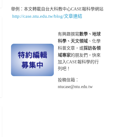
舉例：本文轉載自台大科教中心CASE報科學網站
http://case.ntu.edu.tw/blog/文章連結
有興趣撰寫
數學、地球
科學、天文領域
、化學
科普文章，或
採訪各領
域專家
的朋友們，快來
加入CASE報科學的行
列吧！
投稿信箱：
ntucase@ntu.edu.tw