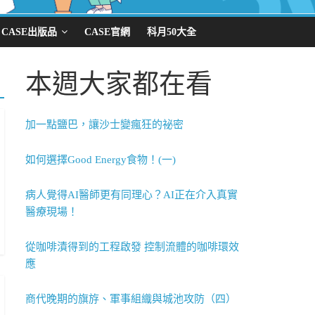
CASE出版品
CASE官網
科月50大全
本週大家都在看
加一點鹽巴，讓沙士變瘋狂的祕密
如何選擇Good Energy食物！(一)
病人覺得AI醫師更有同理心？AI正在介入真實
醫療現場！
從咖啡漬得到的工程啟發 控制流體的咖啡環效
應
商代晚期的旗斿、軍事組織與城池攻防（四）