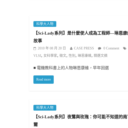
科學大人物
【Sci-Lady系列】是什麼使人成為工程師—琳恩
故事
2010 年 08 月 20 日
CASE PRESS
0 Comment
,
,
,
,
,
VLSI
女科學家
徵文
性別
琳恩康維
精選文摘
■ 電機教科書上的人物琳恩康維，早年因選
Read more
科學大人物
【Sci-Lady系列】夜鶯與玫瑰：你可能不知道的
爾