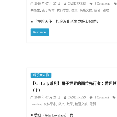
2010 年 07 月 27 日
CASE PRESS
8 Comments
,
,
,
,
,
,
共衛生
南丁格爾
女科學家
徵文
精選文摘
統計
護理
■ 「提燈天使」的浪漫化形象或許太過鮮明
Read more
科學大人物
【Sci-Lady系列】電子世界的兩位先行者：愛妲
（上）
2010 年 07 月 21 日
CASE PRESS
1 Comment
,
,
,
,
,
Lovelace
女科學家
徵文
數學
精選文摘
電腦
■ 愛妲（Ada Lovelace） 與