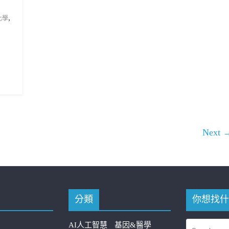
,
化學
Next 
分類
你想找什
AI人工智慧
基因&醫學