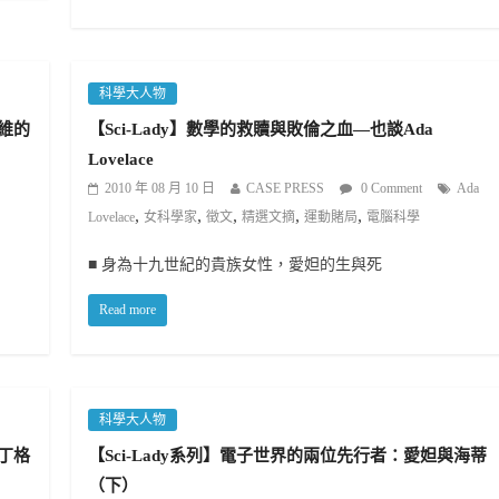
科學大人物
康維的
【Sci-Lady】數學的救贖與敗倫之血—也談Ada
Lovelace
2010 年 08 月 10 日
CASE PRESS
0 Comment
Ada
,
,
,
,
,
Lovelace
女科學家
徵文
精選文摘
運動賭局
電腦科學
■ 身為十九世紀的貴族女性，愛妲的生與死
Read more
科學大人物
南丁格
【Sci-Lady系列】電子世界的兩位先行者：愛妲與海蒂
（下）