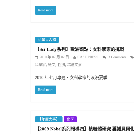
Read more
科學大人物
【Sci-Lady系列】歐洲觀點：女科學家的挑戰
2010 年 07 月 02 日
CASE PRESS
3 Comments
,
,
,
科學家
徵文
性別
精選文摘
2010 年七月專題‧女科學家的浪漫夏季
Read more
【年度大事】
化學
【2009 Nobel系列報導四】核糖體研究 獲諾貝爾