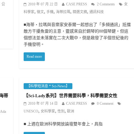
公
2010 年 07 月 22 日
CASE PRESS
2 Comments
女
,
,
,
,
,
科學家
徵文
手機
海蒂拉瑪
精選文摘
通訊科技
■海蒂‧拉瑪與音樂家安泰爾一起想出了「多頻通訊」抵擋
敵方干擾魚雷的主意，靈感來自於鋼琴的88個琴鍵。但這
個想法並未落實在二次大戰中，倒是啟發了半個世紀後的
手機發明。
Read more
【科學短消息 * Sci-News】
與海蒂
【Sci-Lady系列】世界需要科學，科學需要女性
2010 年 07 月 14 日
CASE PRESS
0 Comment
,
,
,
UNESCO
女科學家
性別
歐洲
Ada
■ 上週在歐洲科學開放論壇雙年會上，具指