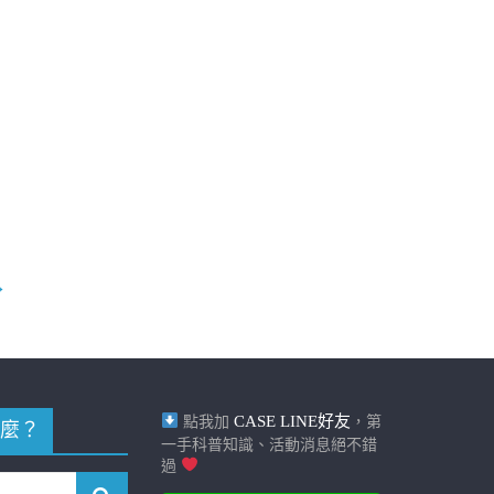
→
CASE LINE好友
點我加
，第
麼？
一手科普知識、活動消息絕不錯
過