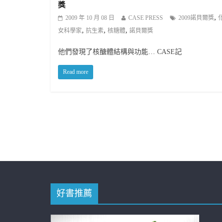
獎
,
2009 年 10 月 08 日
CASE PRESS
2009諾貝爾獎
,
,
,
女科學家
抗生素
核糖體
諾貝爾獎
他們發現了核醣體結構與功能… CASE記
Read more
好書推薦