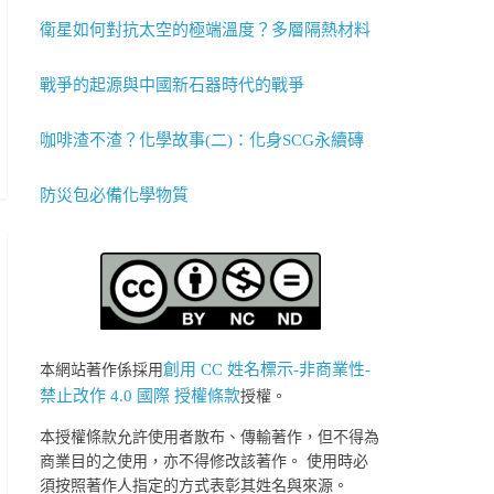
衛星如何對抗太空的極端溫度？多層隔熱材料
戰爭的起源與中國新石器時代的戰爭
咖啡渣不渣？化學故事(二)：化身SCG永續磚
防災包必備化學物質
創用 CC 姓名標示-非商業性-
本網站著作係採用
禁止改作 4.0 國際 授權條款
授權。
本授權條款允許使用者散布、傳輸著作，但不得為
商業目的之使用，亦不得修改該著作。 使用時必
須按照著作人指定的方式表彰其姓名與來源。