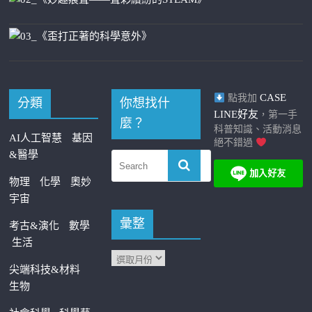
CASE
點我加
分類
你想找什
LINE好友
，第一手
麼？
科普知識、活動消息
AI人工智慧
基因
絕不錯過
&醫學
物理
化學
奧妙
宇宙
彙整
考古&演化
數學
生活
尖端科技&材料
生物