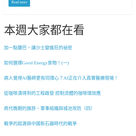
Read more
本週大家都在看
加一點鹽巴，讓沙士變瘋狂的祕密
如何選擇Good Energy食物！(一)
病人覺得AI醫師更有同理心？AI正在介入真實醫療現場！
從咖啡漬得到的工程啟發 控制流體的咖啡環效應
商代晚期的旗斿、軍事組織與城池攻防（四）
戰爭的起源與中國新石器時代的戰爭