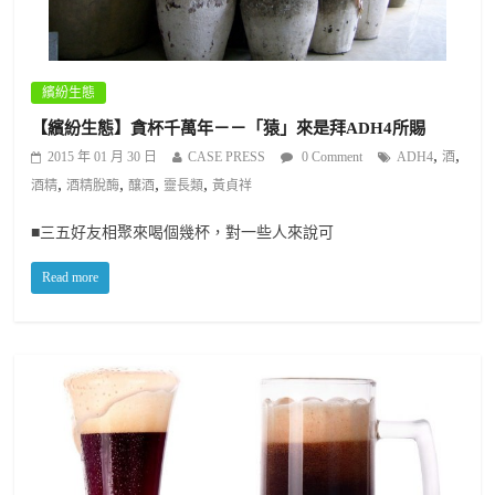
繽紛生態
【繽紛生態】貪杯千萬年－－「猿」來是拜ADH4所賜
,
,
2015 年 01 月 30 日
CASE PRESS
0 Comment
ADH4
酒
,
,
,
,
酒精
酒精脫酶
釀酒
靈長類
黃貞祥
■三五好友相聚來喝個幾杯，對一些人來說可
Read more