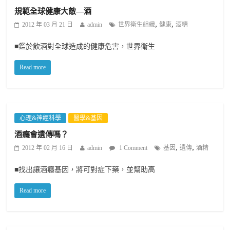
規範全球健康大敵—酒
,
,
2012 年 03 月 21 日
admin
世界衛生組織
健康
酒精
■鑑於飲酒對全球造成的健康危害，世界衛生
Read more
心理&神經科學
醫學&基因
酒癮會遺傳嗎？
,
,
2012 年 02 月 16 日
admin
1 Comment
基因
遺傳
酒精
■找出讓酒癮基因，將可對症下藥，並幫助高
Read more