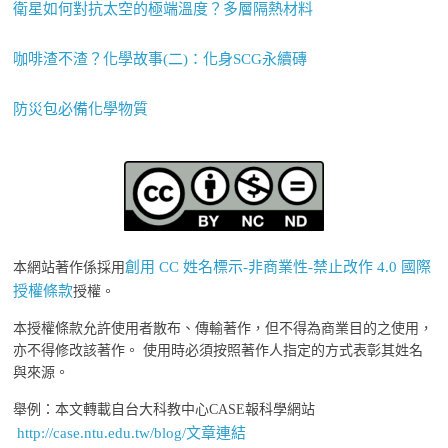
衛星如何對抗太空的極端溫度？多層隔熱材料
咖啡渣不渣？化學故事(二)：化身SCG永續磚
防災包必備化學物質
創用 CC 姓名標示-非商業性-禁止改作 4.0 國際
本網站著作係採用
授權條款
授權。
本授權條款允許使用者散布、傳輸著作，但不得為商業目的之使用，
亦不得修改該著作。 使用時必須按照著作人指定的方式表彰其姓名
與來源。
舉例：本文轉載自台大科教中心CASE報科學網站
http://case.ntu.edu.tw/blog/文章連結