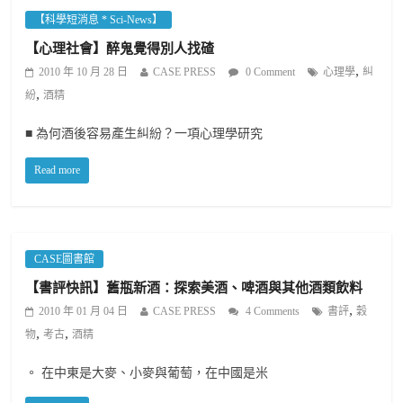
【科學短消息 * Sci-News】
【心理社會】醉鬼覺得別人找碴
,
2010 年 10 月 28 日
CASE PRESS
0 Comment
心理學
糾
,
紛
酒精
■ 為何酒後容易產生糾紛？一項心理學研究
Read more
CASE圖書館
【書評快訊】舊瓶新酒：探索美酒、啤酒與其他酒類飲料
,
2010 年 01 月 04 日
CASE PRESS
4 Comments
書評
穀
,
,
物
考古
酒精
。 在中東是大麥、小麥與葡萄，在中國是米