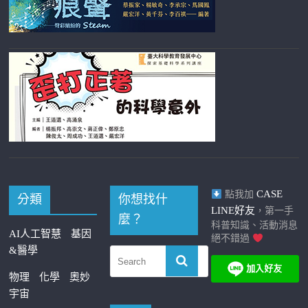
CASE
點我加
分類
你想找什
LINE好友
，第一手
麼？
科普知識、活動消息
AI人工智慧
基因
絕不錯過
&醫學
物理
化學
奧妙
宇宙