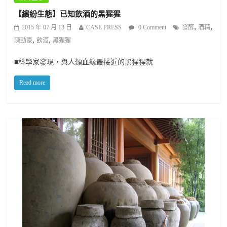
【繽紛生態】已知飲酒的黑猩猩
,
,
2015 年 07 月 13 日
CASE PRESS
0 Comment
發酵
酒精
,
,
陳勁豪
飲酒
黑猩猩
■科學家發現，與人類血緣最接近的黑猩猩就
Read more