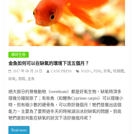
繽紛生態
金魚如何可以在缺氧的環境下活五個月？
,
,
,
,
2017 年 08 月 24 日
CASE PRESS
NAD+
PDH
好氧
粒線體
,
,
缺氧
酒精
金魚
絕大部分的脊椎動物（vertebrate）都是好氧生物，缺氧時頂多
撐幾分鐘就掛了；有些魚（如鯉魚Cyprinus carpio）可以撐幾小
時。但有極少數的硬骨魚，可以熬好幾個月！牠們發展出這個
能力，主要為了要熬過冬天的時候湖泊冰封缺氧的問題。到底
牠們是如何能在缺氧的狀況下活好幾個月呢？
Read more