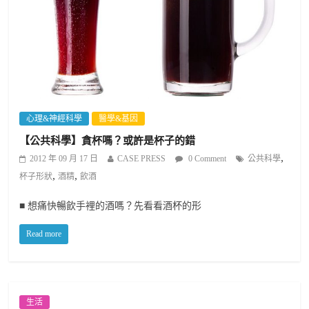
心理&神經科學
醫學&基因
【公共科學】貪杯嗎？或許是杯子的錯
,
2012 年 09 月 17 日
CASE PRESS
0 Comment
公共科學
,
,
杯子形狀
酒精
飲酒
■ 想痛快暢飲手裡的酒嗎？先看看酒杯的形
Read more
生活