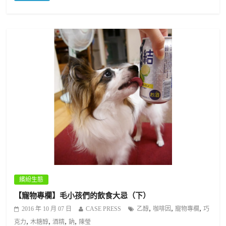
繽紛生態
【寵物專欄】毛小孩們的飲食大忌（下）
,
,
,
2016 年 10 月 07 日
CASE PRESS
乙醇
咖啡因
寵物專欄
巧
,
,
,
,
克力
木糖醇
酒精
鈉
陳瑩