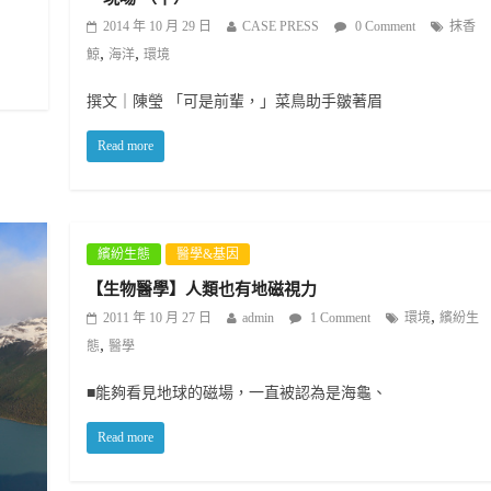
2014 年 10 月 29 日
CASE PRESS
0 Comment
抹香
,
,
鯨
海洋
環境
撰文｜陳瑩 「可是前輩，」菜鳥助手皺著眉
Read more
繽紛生態
醫學&基因
【生物醫學】人類也有地磁視力
,
2011 年 10 月 27 日
admin
1 Comment
環境
繽紛生
,
態
醫學
■能夠看見地球的磁場，一直被認為是海龜、
Read more