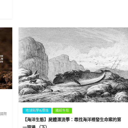
地球科學&環境
繽紛生態
國際
【海洋生態】屍體漂流學：尋找海洋裡發生命案的第
一現場 （下）