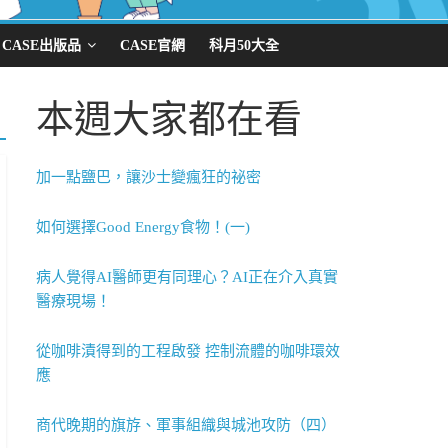
CASE出版品
CASE官網
科月50大全
本週大家都在看
加一點鹽巴，讓沙士變瘋狂的祕密
如何選擇Good Energy食物！(一)
病人覺得AI醫師更有同理心？AI正在介入真實
醫療現場！
從咖啡漬得到的工程啟發 控制流體的咖啡環效
應
商代晚期的旗斿、軍事組織與城池攻防（四）