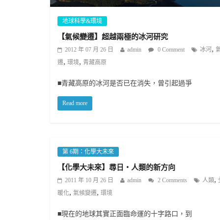
地球科學&環境
【氣候變遷】超越兩極的冰河研究
,
2012 年 07 月 26 日
admin
0 Comment
冰河
,
,
遷
環境
青藏高原
■青藏高原的冰河是否已在消失，曾引起過爭
Read more
第 6期：化學大未來
【化學大未來】尋日‧人類的新方向
,
2011 年 10 月 26 日
admin
2 Comments
人類
,
,
暖化
氣候變遷
環境
■現在的地球其實正面臨命運的十字路口，到