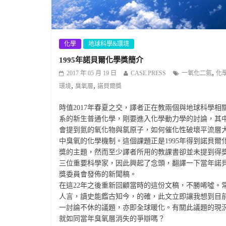
化學
地球科學&環境
1995年諾貝爾化學獎簡介
,
2017 年 05 月 19 日
CASE PRESS
一氧化二氮
化
,
,
環境
臭氧層
諾貝爾獎
時值2017年春夏之交，譯者正在教兩個與地球科學相
系的新生普通化學，剛要進入化學動力學的討論，其
會提到氮的氧化物與氯原子，如何催化性破壞平流層
中臭氧的化學機制。這個課題正是1995年得到諾貝爾
獎的主題，然而至少譯者所用的教課書卻並未提到得
三位重要科學家，因此興起了念頭，翻譯一下當年諾
獎委員會發佈的新聞稿。
在這22年之後重新回顧當時的這份文稿，不勝唏噓。
人言，讀史能鑑古知今，的確，此文立即讓我想到目
一討論不休的議題，亦即全球暖化。有關此議題的現
就如同當年臭氧層消失的爭辯嗎？