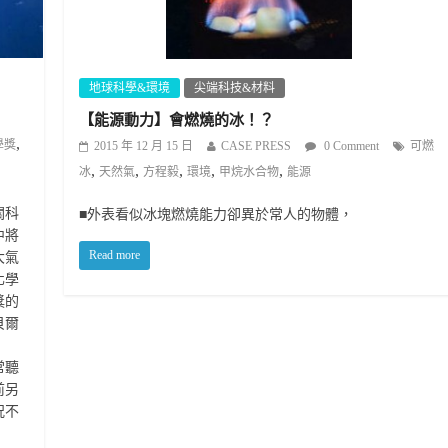
地球科學&環境
尖端科技&材料
【能源動力】會燃燒的冰！？
,
學獎
2015 年 12 月 15 日
CASE PRESS
0 Comment
可燃
,
,
,
,
,
冰
天然氣
方程毅
環境
甲烷水合物
能源
關科
■外表看似冰塊燃燒能力卻異於常人的物體，
中將
Read more
大氣
化學
獎的
貝爾
常聽
前另
況不