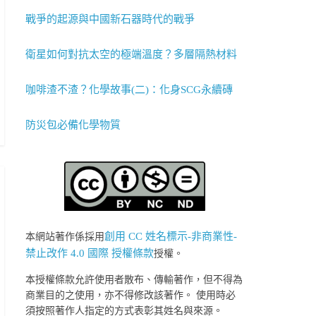
戰爭的起源與中國新石器時代的戰爭
衛星如何對抗太空的極端溫度？多層隔熱材料
咖啡渣不渣？化學故事(二)：化身SCG永續磚
防災包必備化學物質
創用 CC 姓名標示-非商業性-
本網站著作係採用
禁止改作 4.0 國際 授權條款
授權。
本授權條款允許使用者散布、傳輸著作，但不得為
商業目的之使用，亦不得修改該著作。 使用時必
須按照著作人指定的方式表彰其姓名與來源。