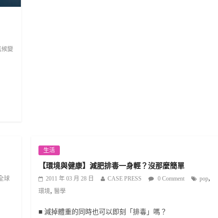
氣候變
生活
【環境與健康】減肥排毒一身輕？沒那麼簡單
,
全球
2011 年 03 月 28 日
CASE PRESS
0 Comment
pop
,
環境
醫學
■ 減掉體重的同時也可以即刻「排毒」嗎？