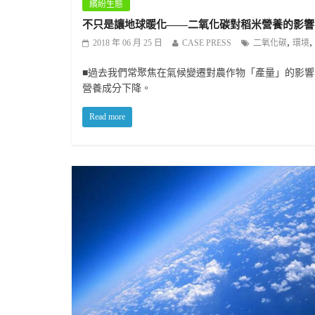
繽紛生態
不只是讓地球暖化——二氧化碳對稻米營養的影響
,
,
2018 年 06 月 25 日
CASE PRESS
二氧化碳
環境
■過去我們常聚焦在氣候變遷對農作物「產量」的影
營養成分下降。
Read more