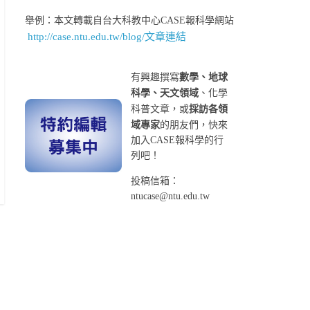
舉例：本文轉載自台大科教中心CASE報科學網站
http://case.ntu.edu.tw/blog/文章連結
有興趣撰寫
數學、地球
科學、天文領域
、化學
科普文章，或
採訪各領
域專家
的朋友們，快來
加入CASE報科學的行
列吧！
投稿信箱：
ntucase@ntu.edu.tw