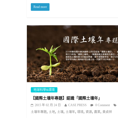
Read more
地球科學&環境
【國際土壤年專題】認識「國際土壤年」
2015 年 02 月 24 日
CASE PRESS
0 Comment
,
,
,
,
,
,
,
土壤年專題
土地
土壤
土壤年
環境
資源
農業
黃貞祥