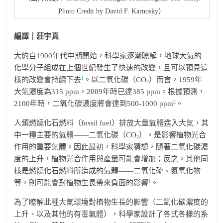
Photo Credit by David F. Karnosky）
編譯｜莊宇真
大約自1900年代中期開始，科學家逐漸瞭解，地球大氣的
化學分子組成在上個世紀發生了快速的改變，且可以預見這
1
樣的改變會持續下去
。以二氧化碳（CO
）而言，1959年
2
大氣濃度為315 ppm，2009年時已達385 ppm。根據預測，
2
2100年時，二氧化碳濃度將會達到500-1000 ppm
。
人類燃燒化石燃料（fossil fuel）排放大量氣體進入大氣，其
中一種主要的氣體——二氧化碳（CO
），是影響植物光合
2
作用的重要氣體。因此最初，科學家猜想，隨著二氧化碳濃
度的上升，植物光合作用與產量可能會增加；反之，其他同
樣是燃燒化石燃料所造成的氣體——二氧化硫、氮氧化物
1
等，則可能會對植物生長帶來負面的影響
。
為了瞭解此種大氣環境對植物生長的影響（二氧化碳濃度的
上升、以及其他的有毒氣體），科學家設計了各式各樣的系