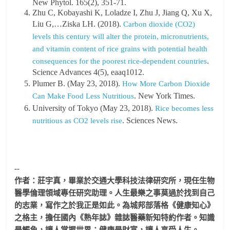
New Phytol. 165(2), 351-71.
Zhu C, Kobayashi K, Loladze I, Zhu J, Jiang Q, Xu X,
Liu G,…Ziska LH. (2018).
Carbon dioxide (CO2)
levels this century will alter the protein, micronutrients,
and vitamin content of rice grains with potential health
.
consequences for the poorest rice-dependent countries
Science Advances 4(5), eaaq1012.
Plumer B. (May 23, 2018).
How More Carbon Dioxide
. New York Times.
Can Make Food Less Nutritious
University of Tokyo (May 23, 2018).
Rice becomes less
. Sciences News.
nutritious as CO2 levels rise
--
作者：莊宇真，畢業於交通大學科技法律研究所，
現任生物
醫學倫理領域專任研究助理。人生最樂之事莫過於找到自己
的志業，寫作之於我正是如此。
為城邦部落格《健康知心》
之格主，擔任國內《熟年誌》
雜誌醫藥新知特約作者。知識
是觸角，讓人掌握世界；健康是財富，
讓人享受人生。