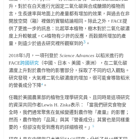
升，對於在白天進行光固定二氧化碳與合成醣類的植物而
言，生長速率與地面上的產量都有增加的效果，與過去在非
開放空間（箱）裡做的實驗結論相同。除此之外，FACE提
供了更進一步的訊息：比起草本植物，樹木對於二氧化碳濃
度上升較敏感，C4植物有少許的反應，而穀類所增加的產
3
量，則遠少於過去研究裡所觀察到的
。
2018年5月，一項刊登於
Science Advances
以稻米進行的
FACE
跨國研究
（中國、日本、美國、澳洲），在二氧化碳
濃度上升對於農作物的影響部分，採取了不同的切入觀點。
研究發現，大氣裡二氧化碳濃度的增加，很可能會導致稻米
4
的營養成分下降
。
任職於美國農業部的植物生理學研究員、且同時是這項研究
的資深共同作者Lewis H. Ziska表示：「當我們研究食物安
全時，我們通常聚焦在氣候變遷對農作物『產量』的影響；
然而，農作物的『品質』與其『營養成分』其實也是同樣重
5
要的，但卻沒有受到應有的詳細檢視。」