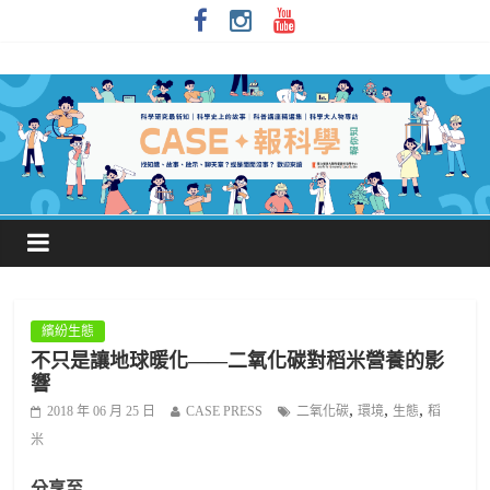
繽紛生態
不只是讓地球暖化——二氧化碳對稻米營養的影
響
,
,
,
2018 年 06 月 25 日
CASE PRESS
二氧化碳
環境
生態
稻
米
分享至