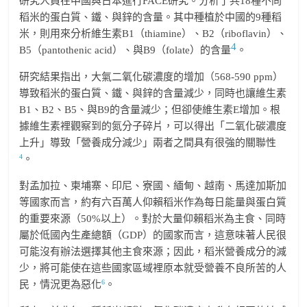
研究人員在中國與日本進行FACE研究。分析了共18種不同
稻米的蛋白質、鐵、與鋅的含量。其中種植於中國的9種稻
米，則用來分析維生素B1（thiamine）、B2（riboflavin）、
4
B5（pantothenic acid）、與B9（folate）的含量
。
研究結果指出，大氣二氧化碳濃度的增加（568-590 ppm）
導致稻米的蛋白質、鐵、與鋅的含量減少，同時也讓維生素
B1、B2、B5、與B9的含量減少；但卻使維生素E增加。根
據維生素裡觀察到的氮分子碎片，可以得出「二氧化碳濃度
上升」導致「營養成分減少」兩者之間具有很強的關聯性
4
。
對孟加拉、柬埔寨、印尼、寮國、緬甸、越南、馬達加斯加
等國家而言，約有六百萬人仰賴稻米作為每日能量與蛋白質
的重要來源（50%以上）。對於大量仰賴稻米為主食、同時
屬於低國內生產總額（GDP）的國家而言，這意味著人民很
可能沒有辦法選擇其他主食來源；因此，稻米營養成分的減
少，將可能使在這些國家區域裡原本就受營養不良所苦的人
6
民，情況更為惡化
。