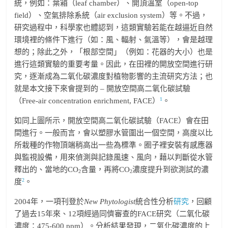
統，例如：葉箱（leaf chamber）、開頂溫室（open-top
field）、空氣排除系統（air exclusion system）等。不過，
研究過程中，科學家也體認到，這類實驗若能在越逼近自然
環境裡的條件下進行（如：風、輻射、氣溫等），會是越理
想的；除此之外，「根部空間」（例如：花器的大小）也是
進行這類實驗的重要考量。因此，在田裡的開放空間進行研
究，逐漸成為二氧化碳濃度對植物影響的主流研究方法；也
就是本文接下來會提到的 – 開放空間高二氧化碳試驗
1
（Free-air concentration enrichment, FACE）
。
如同上圖所示，開放空間高二氧化碳試驗（FACE）會在田
間進行。一般而言，會以塑膠水管圍出一個空間，高度以比
所栽種的作物頂端稍高出一些為標準。圈子裡安裝有感應器
與監視設備，用來偵測與記錄風速、風向，藉以判斷從水管
釋出的、當地的CO
含量，再將CO
濃度提升到欲測試的濃
2
2
2
度
。
2004年，一項刊登於
New Phytologist
統合性分析
研究
，回顧
了過去15年來、12項經過同儕審查的FACE研究（二氧化碳
濃度：475-600 ppm）。分析結果發現，二氧化碳濃度的上