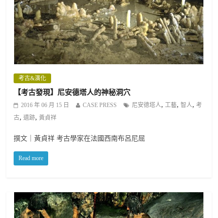
考古&演化
【考古發現】尼安德塔人的神秘洞穴
,
,
,
2016 年 06 月 15 日
CASE PRESS
尼安德塔人
工藝
智人
考
,
,
古
遺跡
黃貞祥
撰文｜黃貞祥 考古學家在法國西南布呂尼屈
Read more