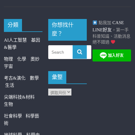
CASE
點我加
分類
你想找什
LINE好友
，第一手
麼？
科普知識、活動消息
AI人工智慧
基因
絕不錯過
&醫學
物理
化學
奧妙
宇宙
彙整
考古&演化
數學
生活
尖端科技&材料
生物
社會科學
科學藝
術