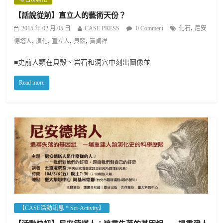
【話說從前】直立人的藝術天份？
,
2015 年 02 月 05 日
CASE PRESS
0 Comment
化石
尼安
,
,
,
,
德塔人
演化
直立人
貝殼
黃貞祥
■史前人類在貝殼、岩石和洞穴中刻出圖像並
Read more
【CASE活動訊息 * Sci-Activity】