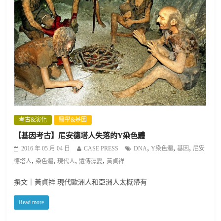
考古&演化
醫學&基因
【基因考古】尼安德塔人失落的Y染色體
,
,
,
2016 年 05 月 04 日
CASE PRESS
DNA
Y染色體
基因
尼安
,
,
,
,
德塔人
染色體
現代人
遺傳漂變
黃貞祥
撰文｜黃貞祥 現代歐洲人和亞洲人太概帶有
Read more