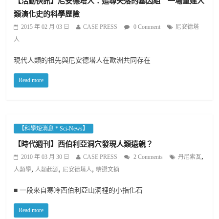
【活動快訊】尼安德塔人：追尋失落的基因組 一場重建人
類演化史的科學歷險
2015 年 02 月 03 日
CASE PRESS
0 Comment
尼安德塔
人
現代人類的祖先與尼安德塔人在歐洲共同存在
Read more
【科學短消息 * Sci-News】
【時代週刊】西伯利亞洞穴發現人類遠親？
,
2010 年 03 月 30 日
CASE PRESS
2 Comments
丹尼索瓦
,
,
,
人類學
人類起源
尼安德塔人
精選文摘
■ 一段來自寒冷西伯利亞山洞裡的小指化石
Read more