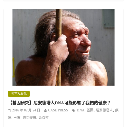
考古&演化
【基因研究】尼安德塔人DNA可能影響了我們的健康？
,
,
,
2016 年 02 月 24 日
CASE PRESS
DNA
基因
尼安德塔人
疾
,
,
,
病
考古
遺傳變異
黃貞祥