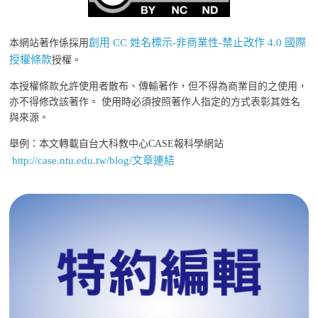
創用 CC 姓名標示-非商業性-禁止改作 4.0 國際
本網站著作係採用
授權條款
授權。
本授權條款允許使用者散布、傳輸著作，但不得為商業目的之使用，
亦不得修改該著作。 使用時必須按照著作人指定的方式表彰其姓名
與來源。
舉例：本文轉載自台大科教中心CASE報科學網站
http://case.ntu.edu.tw/blog/文章連結