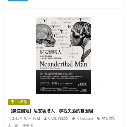
考古&演化
【講座側寫】尼安德塔人：尋找失落的基因組
2015 年 03 月 16 日
CASE PRESS
0 Comment
尼安德塔
,
,
人
演化
王道還