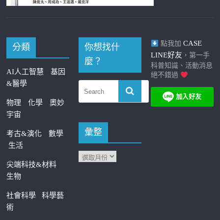
CASE
點我加
分類
你想找什
LINE好友
，第一手
麼？
科普知識、活動消息
AI人工智慧
基因
絕不錯過
&醫學
物理
化學
奧妙
宇宙
彙整
考古&演化
數學
生活
尖端科技&材料
生物
社會科學
科學藝
術