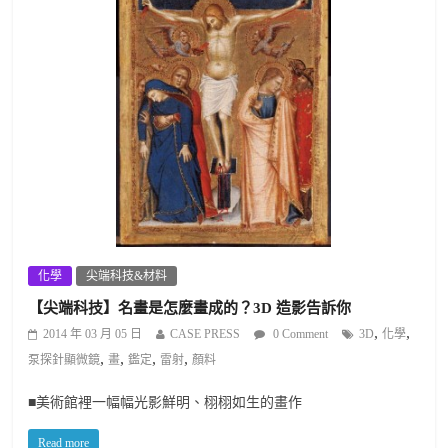
化學
尖端科技&材料
【尖端科技】名畫是怎麼畫成的？3D 造影告訴你
,
,
2014 年 03 月 05 日
CASE PRESS
0 Comment
3D
化學
,
,
,
,
泵探針顯微鏡
畫
鑑定
雷射
顏料
■美術館裡一幅幅光影鮮明、栩栩如生的畫作
Read more