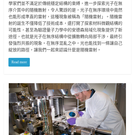
學家們並不滿足於傳統穩定結構的束縛，進一步探索光子在無
序介質中的隨機散射，令人驚訝的是，光子在無序環境中竟然
也能形成準直的雷射，這種現象被稱為「隨機雷射」。隨機雷
射的誕生不僅降低了技術成本，還打開了探索材料微觀結構的
可能性，甚至為驗證量子力學中的安德森局域化現象提供了新
途徑，也就是光子在無序結構中從擴散轉向局部干涉，最終引
發強烈共振的現象。在無序混亂之中，光也能找到一條讓自己
綻放的路徑，讓我們一起來認識什麼是隨機雷射。
Read more