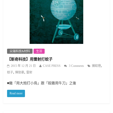
尖端科技&材料
生活
【新奇科技】用雷射打蚊子
,
2015 年 12 月 21 日
CASE PRESS
3 Comments
捕蚊燈
,
,
蚊子
陳勁豪
雷射
■繼「用大炮打小鳥」跟「殺雞用牛刀」之後
Read more