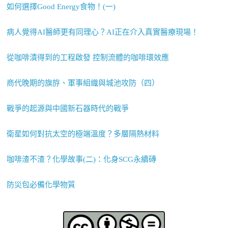
如何選擇Good Energy食物！(一)
病人覺得AI醫師更有同理心？AI正在介入真實醫療現場！
從咖啡漬得到的工程啟發 控制流體的咖啡環效應
商代晚期的旗斿、軍事組織與城池攻防（四）
戰爭的起源與中國新石器時代的戰爭
衛星如何對抗太空的極端溫度？多層隔熱材料
咖啡渣不渣？化學故事(二)：化身SCG永續磚
防災包必備化學物質