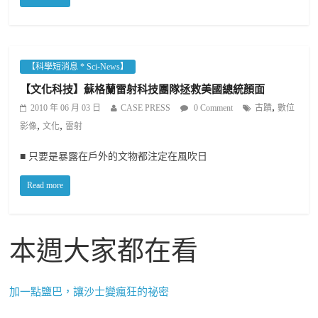
【科學短消息 * Sci-News】
【文化科技】蘇格蘭雷射科技團隊拯救美國總統顏面
,
2010 年 06 月 03 日
CASE PRESS
0 Comment
古蹟
數位
,
,
影像
文化
雷射
■ 只要是暴露在戶外的文物都注定在風吹日
Read more
本週大家都在看
加一點鹽巴，讓沙士變瘋狂的祕密