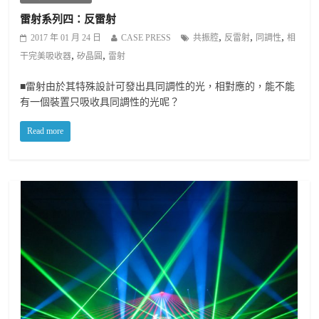
雷射系列四：反雷射
,
,
,
2017 年 01 月 24 日
CASE PRESS
共振腔
反雷射
同調性
相
,
,
干完美吸收器
矽晶圓
雷射
■雷射由於其特殊設計可發出具同調性的光，相對應的，能不能
有一個裝置只吸收具同調性的光呢？
Read more