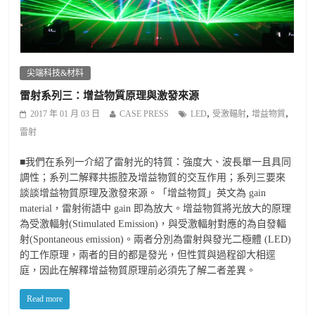
尖端科技&材料
雷射系列三：增益物質原理與激發來源
,
,
,
2017 年 01 月 03 日
CASE PRESS
LED
受激輻射
增益物質
雷射
■我們在系列一介紹了雷射光的特質：強度大、波長單一且具同
調性；系列二解釋共振腔及增益物質的交互作用；系列三要來
談談增益物質原理及激發來源。「增益物質」英文為 gain
material，雷射術語中 gain 即為放大。增益物質將光放大的原理
為受激輻射(Stimulated Emission)，與受激輻射對應的為自發輻
射(Spontaneous emission)。兩者分別為雷射與發光二極體 (LED)
的工作原理，兩者的目的都是發光，但性質與過程卻大相逕
庭，因此在解釋增益物質原理前必須先了解二者差異。
Read more