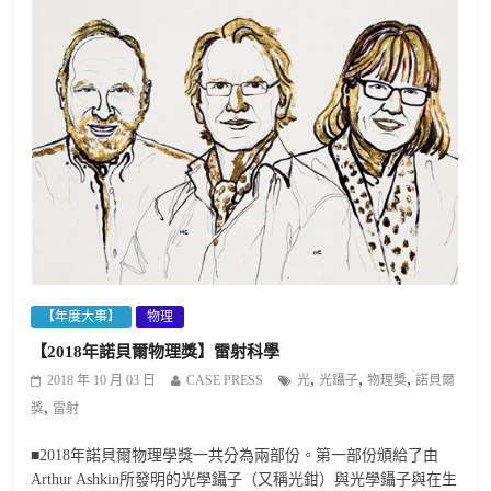
【年度大事】
物理
【2018年諾貝爾物理獎】雷射科學
,
,
,
2018 年 10 月 03 日
CASE PRESS
光
光鑷子
物理獎
諾貝爾
,
獎
雷射
■2018年諾貝爾物理學獎一共分為兩部份。第一部份頒給了由
Arthur Ashkin所發明的光學鑷子（又稱光鉗）與光學鑷子與在生