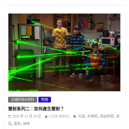
尖端科技&材料
物理
雷射系列二：如何產生雷射？
,
,
,
2016 年 12 月 20 日
CASE PRESS
光波
共振腔
增益物質
波
,
,
長
雷射
頻率