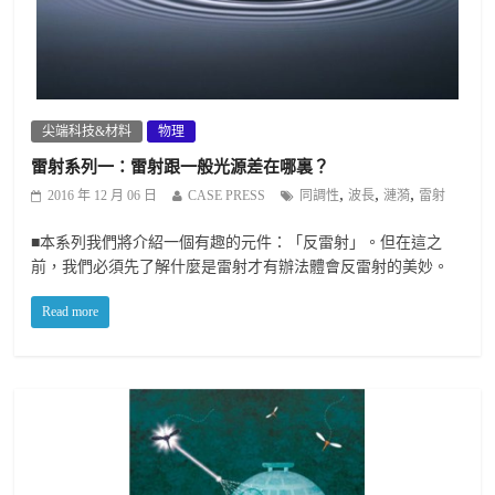
尖端科技&材料
物理
雷射系列一：雷射跟一般光源差在哪裏？
,
,
,
2016 年 12 月 06 日
CASE PRESS
同調性
波長
漣漪
雷射
■本系列我們將介紹一個有趣的元件：「反雷射」。但在這之
前，我們必須先了解什麼是雷射才有辦法體會反雷射的美妙。
Read more