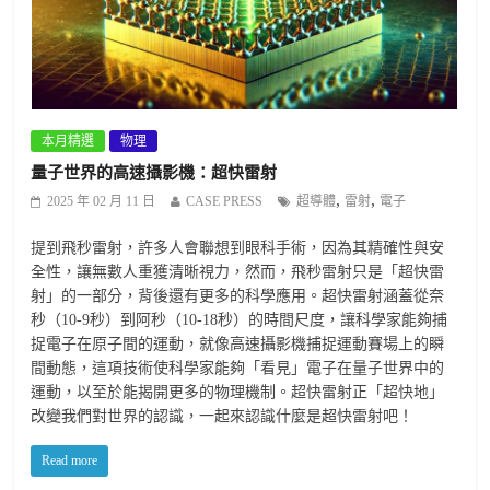
本月精選
物理
量子世界的高速攝影機：超快雷射
,
,
2025 年 02 月 11 日
CASE PRESS
超導體
雷射
電子
提到飛秒雷射，許多人會聯想到眼科手術，因為其精確性與安
全性，讓無數人重獲清晰視力，然而，飛秒雷射只是「超快雷
射」的一部分，背後還有更多的科學應用。超快雷射涵蓋從奈
秒（10-9秒）到阿秒（10-18秒）的時間尺度，讓科學家能夠捕
捉電子在原子間的運動，就像高速攝影機捕捉運動賽場上的瞬
間動態，這項技術使科學家能夠「看見」電子在量子世界中的
運動，以至於能揭開更多的物理機制。超快雷射正「超快地」
改變我們對世界的認識，一起來認識什麼是超快雷射吧！
Read more