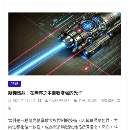
物理
隨機雷射：在無序之中自我增強的光子
,
,
,
2025 年 01 月 21 日
CASE PRESS
光子
局域化
隨機雷射
雷
射
雷射是一種將光精準放大與控制的技術，因其具備單色性、方
向性和相位一致性，成為眾多精密應用的必備技術，然而，科