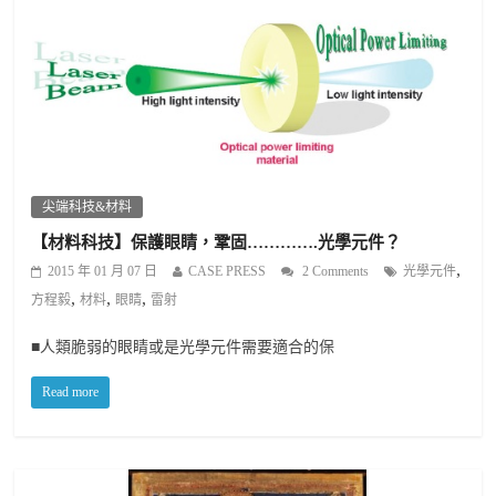
尖端科技&材料
【材料科技】保護眼睛，鞏固………….光學元件？
,
2015 年 01 月 07 日
CASE PRESS
2 Comments
光學元件
,
,
,
方程毅
材料
眼睛
雷射
■人類脆弱的眼睛或是光學元件需要適合的保
Read more