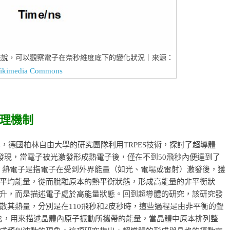
來說，可以觀察電子在奈秒維度底下的變化狀況｜來源：
ikimedia Commons
理機制
年，德國柏林自由大學的研究團隊利用TRPES技術，探討了超導體
電子動力學。他們發現，當電子被光激發形成熱電子後，僅在不到50飛秒內便達到了
on) 呢？熱電子是指電子在受到外界能量（如光、電場或雷射）激發後，獲
平均能量，從而脫離原本的熱平衡狀態，形成高能量的非平衡狀
升，而是描述電子處於高能量狀態。回到超導體的研究，該研究發
散其熱量，分別是在110飛秒和2皮秒時，這些過程是由非平衡的聲
一個概念，用來描述晶體內原子振動所攜帶的能量，當晶體中原本排列整