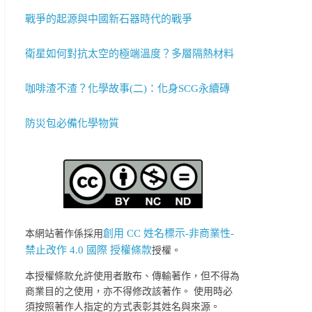
戰爭的起源與中國新石器時代的戰爭
衛星如何對抗太空的極端溫度？多層隔熱材料
咖啡渣不渣？化學故事(二)：化身SCG永續磚
防災包必備化學物質
創用 CC 姓名標示-非商業性-
本網站著作係採用
禁止改作 4.0 國際 授權條款
授權。
本授權條款允許使用者散布、傳輸著作，但不得為
商業目的之使用，亦不得修改該著作。 使用時必
須按照著作人指定的方式表彰其姓名與來源。