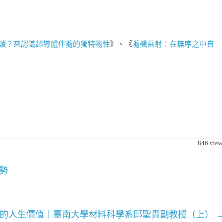
判讀？來認識超導體伴隨的獨特物性
》、《
隨機雷射：在無序之中自
846
view
勢
外的人生價值｜臺南大學材料科學系邱聖貴副教授（上）