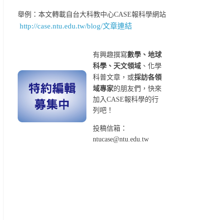
舉例：本文轉載自台大科教中心CASE報科學網站
http://case.ntu.edu.tw/blog/文章連結
有興趣撰寫
數學、地球
科學、天文領域
、化學
科普文章，或
採訪各領
域專家
的朋友們，快來
加入CASE報科學的行
列吧！
投稿信箱：
ntucase@ntu.edu.tw