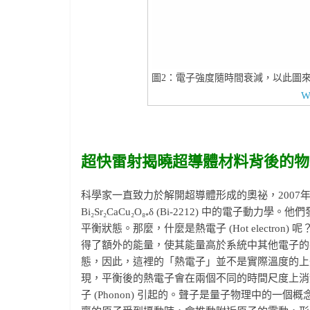
圖2：電子強度隨時間衰減，以此圖
W
超快雷射揭曉超導體材料背後的物
科學家一直致力於解開超導體形成的奧祕，2007
Bi₂Sr₂CaCu₂O₈₊δ (Bi-2212) 中的
平衡狀態。那麼，什麼是熱電子 (Hot electr
得了額外的能量，使其能量高於系統中其他電子的
態，因此，這裡的「熱電子」並不是實際溫度的上
現，平衡後的熱電子會在兩個不同的時間尺度上消
子 (Phonon) 引起的。聲子是量子物理中的