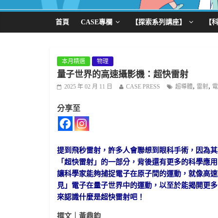
首頁
CASE專欄
【探索系列講座】
【
本月精選
物理
量子世界的高速攝影機：超快雷射
,
,
2025 年 02 月 11 日
CASE PRESS
超導體
雷射
電
分享至
提到飛秒雷射，許多人會聯想到眼科手術，因為其
「超快雷射」的一部分，背後還有更多的科學應用
讓科學家能夠捕捉電子在原子間的運動，就像高速
見」電子在量子世界中的運動，以至於能揭開更多
來認識什麼是超快雷射吧！
撰文｜黃鼎鈞