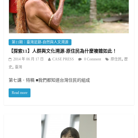
第11期：臺灣足跡-自然與人文溯源
【探索11】人群與文化溯源-原住民為什麼複雜如此！
,
2014 年 06 月 17 日
CASE PRESS
0 Comment
原住民
歷
,
史
臺灣
第七講．特稿 ■我們都知道台灣住民的組成
Read more