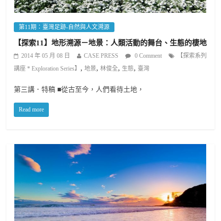
第11期：臺灣足跡-自然與人文溯源
【探索11】地形溯源－地景：人類活動的舞台、生態的棲地
2014 年 05 月 08 日
CASE PRESS
0 Comment
【探索系列
,
,
,
,
講座 * Exploration Series】
地景
林俊全
生態
臺灣
第三講．特稿 ■從古至今，人們看待土地，
Read more