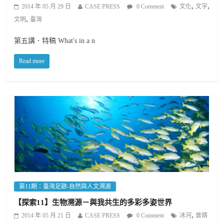
,
,
2014 年 05 月 29 日
CASE PRESS
0 Comment
文化
文字
,
文明
臺灣
第五講．特稿 What's in a n
Read more
第11期：臺灣足跡-自然與人文溯源
【探索11】生物溯源－與我共生的多彩多姿世界
,
2014 年 05 月 21 日
CASE PRESS
0 Comment
冰河
曾晴