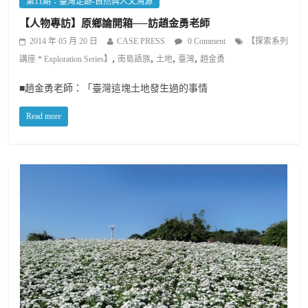
第11期：臺灣足跡-自然與人文溯源
【人物專訪】原鄉論開箱──訪趙金勇老師
2014 年 05 月 20 日
CASE PRESS
0 Comment
【探索系列
,
,
,
,
講座 * Exploration Series】
南島語族
土地
臺灣
趙金勇
■趙金勇老師：「臺灣這塊土地發生過的事情
Read more