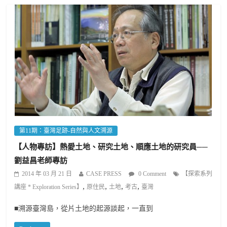
第11期：臺灣足跡-自然與人文溯源
【人物專訪】熱愛土地、研究土地、順應土地的研究員──
劉益昌老師專訪
2014 年 03 月 21 日
CASE PRESS
0 Comment
【探索系列
,
,
,
,
講座 * Exploration Series】
原住民
土地
考古
臺灣
■溯源臺灣島，從片土地的起源談起，一直到