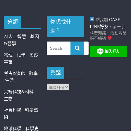
CASE
點我加
分類
你想找什
LINE好友
，第一手
麼？
科普知識、活動消息
AI人工智慧
基因
絕不錯過
&醫學
物理
化學
奧妙
宇宙
彙整
考古&演化
數學
生活
尖端科技&材料
生物
社會科學
科學藝
術
地球科學
科學史