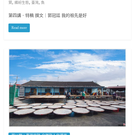
,
,
,
賢
繽紛生態
臺灣
魚
第四講．特稿 撰文｜郭冠廷 我的祖先是好
Read more