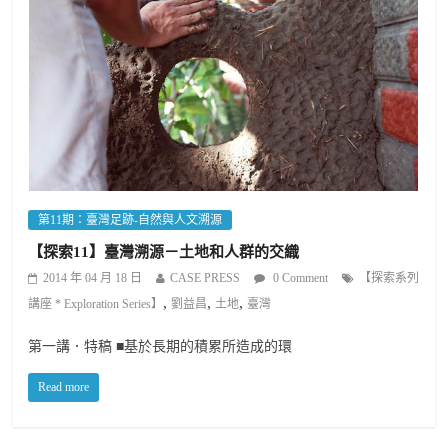
第11期：臺灣足跡-自然與人文溯源
【探索11】臺灣溯源－土地和人群的交織
2014 年 04 月 18 日
CASE PRESS
0 Comment
【探索系列
,
,
,
講座 * Exploration Series】
劉益昌
土地
臺灣
第一講．特稿 ■基於長期的積累所造成的環
Read more