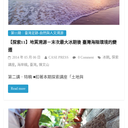
第11期：臺灣足跡-自然與人文溯源
【探索11】地質溯源－末次最大冰期後 臺灣海陸環境的變
遷
,
2014 年 05 月 06 日
CASE PRESS
0 Comment
冰期
探索
,
,
,
講座
海岸線
臺灣
陳文山
第二講．特稿 ■扣著本期探索講座「土地與
Read more