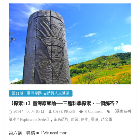
第11期：臺灣足跡-自然與人文溯源
【探索11】臺灣原鄉論──三種科學探索、一個解答？
2014 年 06 月 05 日
CASE PRESS
0 Comment
【探索系列
,
,
,
,
,
講座 * Exploration Series】
南島語族
原鄉
歷史
臺灣
趙金勇
第六講．特稿 ■「We need mor