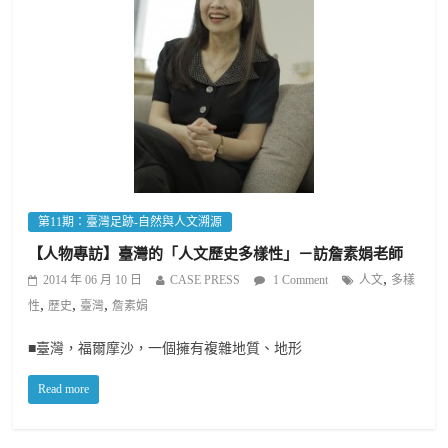
第11期：臺灣足跡-自然與人文溯源
【人物專訪】臺灣的「人文歷史多樣性」－訪詹素娟老師
,
2014 年 06 月 10 日
CASE PRESS
1 Comment
人文
多樣
,
,
,
性
歷史
臺灣
詹素娟
■臺灣，福爾摩沙，一個擁有複雜地質、地形
Read more