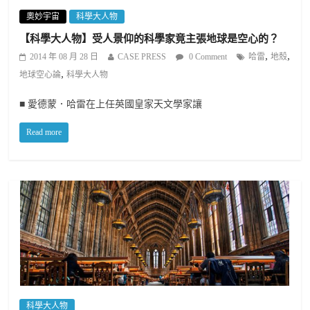
奧妙宇宙
科學大人物
【科學大人物】受人景仰的科學家竟主張地球是空心的？
,
,
2014 年 08 月 28 日
CASE PRESS
0 Comment
哈雷
地殼
,
地球空心論
科學大人物
■ 愛德蒙．哈雷在上任英國皇家天文學家讓
Read more
科學大人物