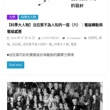
化學
科學大人物
【科學大人物】法拉第不為人知的一面（六）：電磁轉動與
電磁感應
,
2014 年 07 月 04 日
CASE PRESS
0 Comment
厄斯特
庫
,
,
,
,
倫
法拉第
法拉第不為人知的一面
科學大人物
電磁
■法拉第巧妙的實驗設計與敏銳的觀察力帶來
Read more