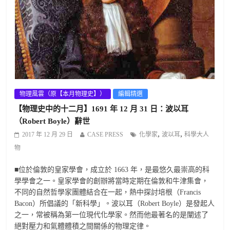
物理風雲（原【本月物理史】）
編輯精選
【物理史中的十二月】1691 年 12 月 31 日：波以耳
（Robert Boyle）辭世
,
,
2017 年 12 月 29 日
CASE PRESS
化學家
波以耳
科學大人
物
■位於倫敦的皇家學會，成立於 1663 年，是最悠久最崇高的科
學學會之一。皇家學會的創辦將當時定期在倫敦和牛津集會，
不同的自然哲學家團體結合在一起，熱中探討培根（Francis
Bacon）所倡議的「新科學」。波以耳（Robert Boyle）是發起人
之一，常被稱為第一位現代化學家。然而他最著名的是闡述了
絕對壓力和氣體體積之間關係的物理定律。