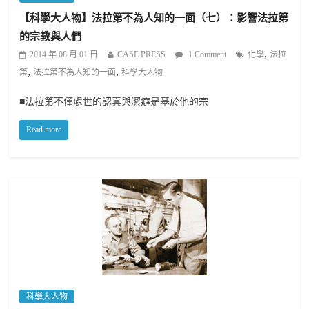
【科學大人物】法拉第不為人知的一面（七）：影響法拉第
的宗教與人們
,
2014 年 08 月 01 日
CASE PRESS
1 Comment
化學
法拉
,
,
第
法拉第不為人知的一面
科學大人物
■法拉第不僅處世的認真與潔癖是基於他的宗
Read more
科學大人物