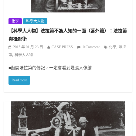
化學
科學大人物
【科學大人物】法拉第不為人知的一面（番外篇）：法拉第
與攝影術
,
2015 年 01 月 23 日
CASE PRESS
0 Comment
化學
法拉
,
第
科學大人物
■翻開法拉第的傳記，一定會看到幾張人像繪
Read more