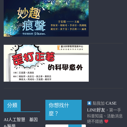
CASE
點我加
分類
你想找什
LINE好友
，第一手
麼？
科普知識、活動消息
AI人工智慧
基因
絕不錯過
&醫學