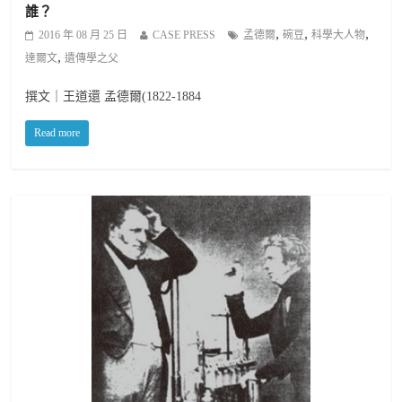
誰？
,
,
,
2016 年 08 月 25 日
CASE PRESS
孟德爾
碗豆
科學大人物
,
達爾文
遺傳學之父
撰文｜王道還 孟德爾(1822-1884
Read more