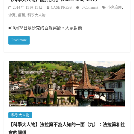
,
2014 年 11 月 11 日
CASE PRESS
0 Comment
小兒麻痺
,
,
沙克
疫苗
科學大人物
■10月28日是沙克的百歲冥誕。大家對他
Read more
科學大人物
【科學大人物】法拉第不為人知的一面（九）：法拉第和社
會的關係