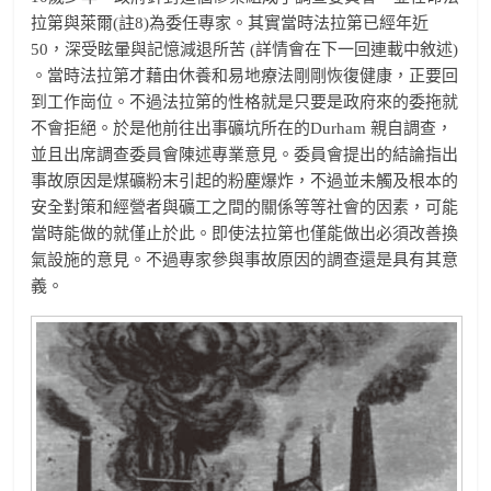
拉第與萊爾(註8)為委任專家。其實當時法拉第已經年近
50，深受眩暈與記憶減退所苦 (詳情會在下一回連載中敘述)
。當時法拉第才藉由休養和易地療法剛剛恢復健康，正要回
到工作崗位。不過法拉第的性格就是只要是政府來的委拖就
不會拒絕。於是他前往出事礦坑所在的Durham 親自調查，
並且出席調查委員會陳述專業意見。委員會提出的結論指出
事故原因是煤礦粉末引起的粉塵爆炸，不過並未觸及根本的
安全對策和經營者與礦工之間的關係等等社會的因素，可能
當時能做的就僅止於此。即使法拉第也僅能做出必須改善換
氣設施的意見。不過專家參與事故原因的調查還是具有其意
義。