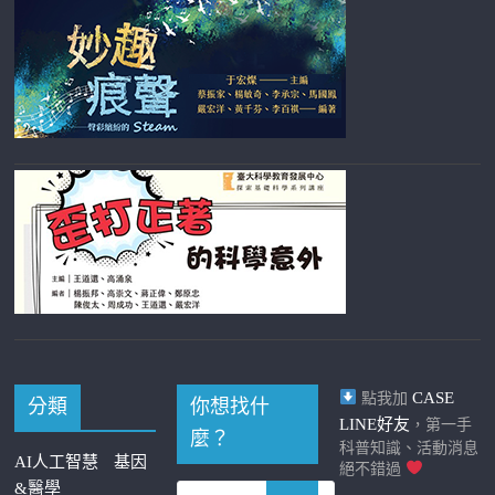
CASE
點我加
分類
你想找什
LINE好友
，第一手
麼？
科普知識、活動消息
AI人工智慧
基因
絕不錯過
&醫學