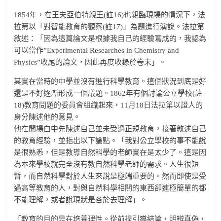
1854年，在王夫亞伯特親王(註16)也親臨現場的情況下，法
拉第以「對智能教育的觀察(註17)」為題進行演說。法拉第
敘述：「因為這篇論文是根據我自己的經驗寫成的，我認為
可以當作”Experimental Researches in Chemistry and
Physics”收尾的論文，因此再度收錄於卷末」。
其實在當時的中學並沒有進行科學教育。這個狀況到底是好
還是不好逐漸形成一個議題。1862年有個討論公立學校(註
18)教育問題的委員會組織起來，11月18日法拉第以證人的
身分陳述他的意見。
他在開場白中先陳述自己並未受過正規教育，接著敘述自己
的教育經驗，並指出以下論點。「我對公立學校的事不能說
是很熟悉，但是教導自然科學的老師實在是太少了。這是因
為本來學校就完全沒有教自然科學老師的需求。人生很短
暫，而自然科學對於人生來說是極端重要的。然而即使是受
過高等教育的人，對與自然科學相關的東西卻連極簡單的都
不能理解，或者說現狀是吝於去理解」。
「教育的目的是在培養理性。從前提引導結論，明辨真偽，