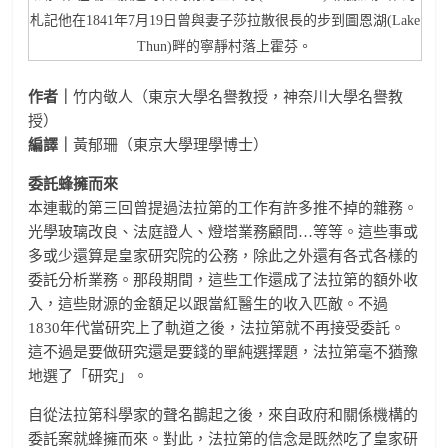
札記他在1841年7月19日曾與妻子莎拉散很長的步到圖恩湖(Lake
Thun)畔的寧靜村落上霍芬。
作者｜
竹内敬人（東京大學名譽教授，神奈川大學名譽教
授）
編譯｜
黃郁珊（東京大學理學博士）
委託蜂擁而來
本連載的第三回曾提過法拉第的工作有許多推不掉的雜務。
光學玻璃改良、法庭證人、燈塔業務顧問…等等。這些事或
多或少還算是皇家研究院的公務，除此之外還有各式各樣的
委託分析業務。那段期間，這些工作還成了法拉第的額外收
入，這些財源的金額足以跟當紅醫生的收入匹敵。不過
1830年代當研究上了軌道之後，法拉第就不再接受委託。
這不過是要做研究還是要錢的單純選擇題，法拉第毫不猶豫
地選了「研究」。
自從法拉第科學家的聲名鵲起之後，來自政府和關係機構的
委託案就蜂擁而來。對此，法拉第的信念是既然吃了皇家研