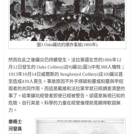
圖3 Oaks礦坑的爆炸事故(1866年)
然而在此之後礦災仍持續發生，法拉第還在世的1866年12
月12日發生的 Oaks Colliery(註9)礦災(圖3)中有388人犧牲；
1913年10月14日威爾斯的 Senghenyd Colliery(註10)礦災甚
至造成439人喪生。事故原因不外乎煤碳粉塵或粉塵與甲烷
兩者的共同作用，而這是戴維和法拉第早就已經調查清楚的
事了。結果礦坑經營者即使已經被警告，卻還是無視已知的
危險，自行其是。科學的力量在經營倫理前竟顯得軟弱無
力。
泰晤士
河發臭