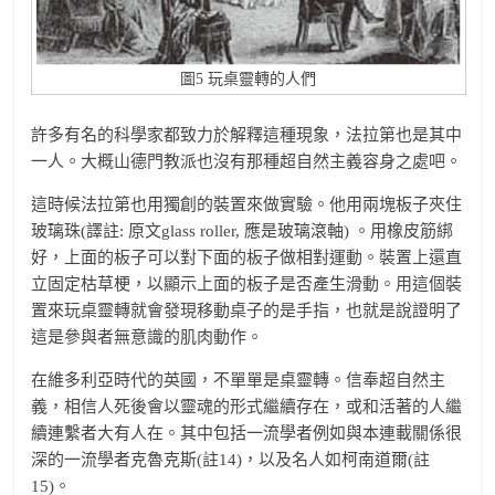
圖5 玩桌靈轉的人們
許多有名的科學家都致力於解釋這種現象，法拉第也是其中
一人。大概山德門教派也沒有那種超自然主義容身之處吧。
這時候法拉第也用獨創的裝置來做實驗。他用兩塊板子夾住
玻璃珠(譯註: 原文glass roller, 應是玻璃滾軸) 。用橡皮筋綁
好，上面的板子可以對下面的板子做相對運動。裝置上還直
立固定枯草梗，以顯示上面的板子是否產生滑動。用這個裝
置來玩桌靈轉就會發現移動桌子的是手指，也就是說證明了
這是參與者無意識的肌肉動作。
在維多利亞時代的英國，不單單是桌靈轉。信奉超自然主
義，相信人死後會以靈魂的形式繼續存在，或和活著的人繼
續連繫者大有人在。其中包括一流學者例如與本連載關係很
深的一流學者克魯克斯(註14)，以及名人如柯南道爾(註
15)。