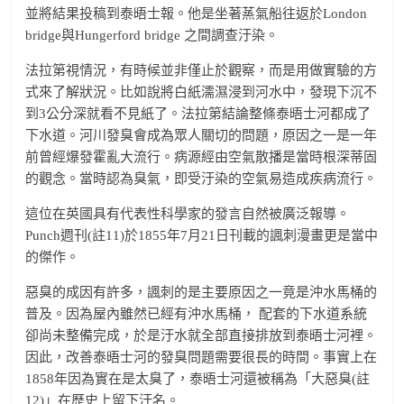
並將結果投稿到泰晤士報。他是坐著蒸氣船往返於London
bridge與Hungerford bridge 之間調查汙染。
法拉第視情況，有時候並非僅止於觀察，而是用做實驗的方
式來了解狀況。比如說將白紙濡濕浸到河水中，發現下沉不
到3公分深就看不見紙了。法拉第結論整條泰晤士河都成了
下水道。河川發臭會成為眾人關切的問題，原因之一是一年
前曾經爆發霍亂大流行。病源經由空氣散播是當時根深蒂固
的觀念。當時認為臭氣，即受汙染的空氣易造成疾病流行。
這位在英國具有代表性科學家的發言自然被廣泛報導。
Punch週刊(註11)於1855年7月21日刊載的諷刺漫畫更是當中
的傑作。
惡臭的成因有許多，諷刺的是主要原因之一竟是沖水馬桶的
普及。因為屋內雖然已經有沖水馬桶， 配套的下水道系統
卻尚未整備完成，於是汙水就全部直接排放到泰晤士河裡。
因此，改善泰晤士河的發臭問題需要很長的時間。事實上在
1858年因為實在是太臭了，泰晤士河還被稱為「大惡臭(註
12)」在歷史上留下汙名。