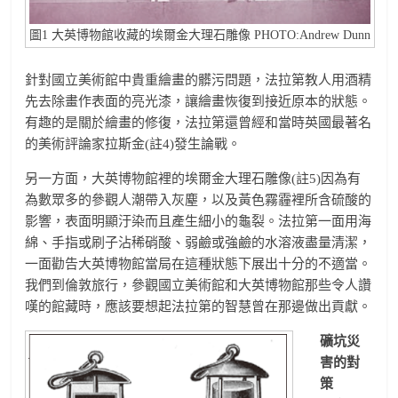
圖1 大英博物館收藏的埃爾金大理石雕像 PHOTO:Andrew Dunn
針對國立美術館中貴重繪畫的髒污問題，法拉第教人用酒精
先去除畫作表面的亮光漆，讓繪畫恢復到接近原本的狀態。
有趣的是關於繪畫的修復，法拉第還曾經和當時英國最著名
的美術評論家拉斯金(註4)發生論戰。
另一方面，大英博物館裡的埃爾金大理石雕像(註5)因為有
為數眾多的參觀人潮帶入灰塵，以及黃色霧霾裡所含硫酸的
影響，表面明顯汙染而且產生細小的龜裂。法拉第一面用海
綿、手指或刷子沾稀硝酸、弱鹼或強鹼的水溶液盡量清潔，
一面勸告大英博物館當局在這種狀態下展出十分的不適當。
我們到倫敦旅行，參觀國立美術館和大英博物館那些令人讚
嘆的館藏時，應該要想起法拉第的智慧曾在那邊做出貢獻。
礦坑災
害的對
策