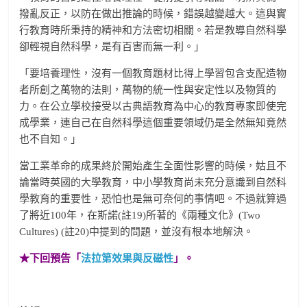
撥亂反正，以防在做出推論的時候，錯誤越變越大。這與實
行教育時所秉持的精神和方法密切相關。若是教導自然科學
卻輕視自然科學，是有百害而無一利。」
「要培養理性，沒有一個教育題材比得上學習包含支配造物
者所創之萬物的法則，萬物的統一性與安定性以及物質的
力。在公立學校接受以古典語教育為中心的教育專家即使完
成學業，連自己在自然科學這個重要領域仍是全然無知竟然
也不自知。」
當工業革命的成果終於開始產生全面性影響的時候，姑且不
論當時英國的大學教育，中小學教育尚未充分意識到自然科
學教育的重要性，恐怕也是無可奈何的事情吧。不過就算過
了將近100年，在斯諾(註19)所著的《兩種文化》(Two
Cultures) (註20)中提到的問題，並沒有根本地解決。
★下回預告「
法拉第效果與反磁性
」。