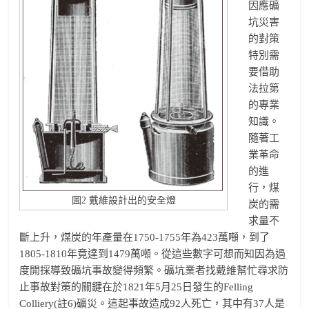
因應礦
坑災害
的對策
特別需
要借助
法拉第
的專業
知識。
隨著工
業革命
的進
行，煤
圖2 戴維設計出的安全燈
炭的需
求量不
斷上升，煤炭的年產量在1750-1755年為423萬噸，到了
1805-1810年竟達到1479萬噸。從這些數字可想而知因為過
度開採導致礦坑事故變得頻繁。礦坑業者找戴維幫忙尋求防
止事故對策的關鍵在於1821年5月25日發生的Felling
Colliery(註6)礦災。這起事故造成92人死亡，其中有37人是