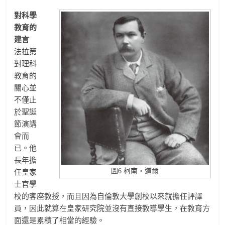
對科學
教育的
建言
法拉第
對理科
教育的
關心並
不僅止
於聖誕
節演講
會而
已。他
長年擔
圖6 柯南・道爾
任皇家
士官學
校的客座教授，而且因為自倫敦大學創校以來就擔任評譯
員，因此就算在皇家研究院並沒有直接教導學生，在教育方
面還是累積了相當的經驗。