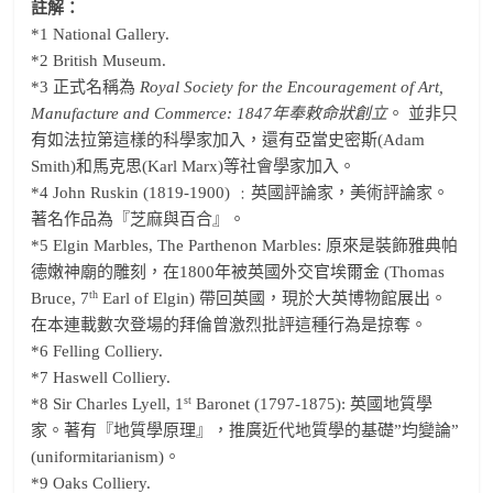
註解：
*1 National Gallery.
*2 British Museum.
*3 正式名稱為
Royal Society for the Encouragement of Art,
Manufacture and Commerce: 1847
年奉敕命狀創立
。 並非只
有如法拉第這樣的科學家加入，還有亞當史密斯(Adam
Smith)和馬克思(Karl Marx)等社會學家加入。
*4 John Ruskin (1819-1900) ﹕英國評論家，美術評論家。
著名作品為『芝麻與百合』。
*5 Elgin Marbles, The Parthenon Marbles: 原來是裝飾雅典帕
德嫩神廟的雕刻，在1800年被英國外交官埃爾金 (Thomas
th
Bruce, 7
Earl of Elgin) 帶回英國，現於大英博物館展出。
在本連載數次登場的拜倫曾激烈批評這種行為是掠奪。
*6 Felling Colliery.
*7 Haswell Colliery.
st
*8 Sir Charles Lyell, 1
Baronet (1797-1875): 英國地質學
家。著有『地質學原理』，推廣近代地質學的基礎”均變論”
(uniformitarianism)。
*9 Oaks Colliery.