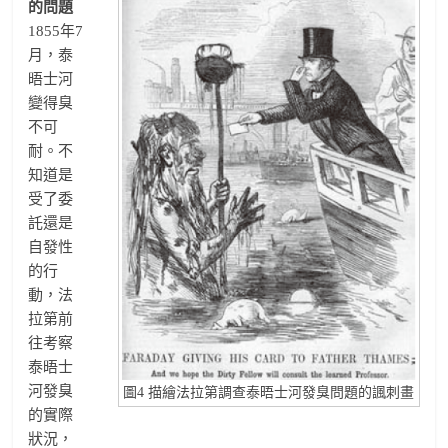
的問題
1855年7
月，泰
晤士河
變得臭
不可
耐。不
知道是
受了委
託還是
自發性
的行
動，法
拉第前
往考察
泰晤士
河發臭
圖4 描繪法拉第調查泰晤士河發臭問題的諷刺畫
的實際
狀況，