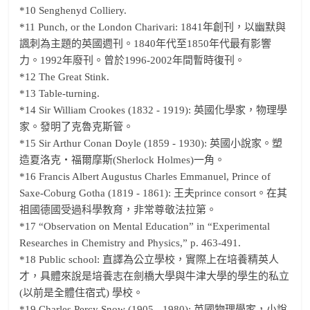
*10 Senghenyd Colliery.
*11 Punch, or the London Charivari: 1841年創刊，以幽默與
諷刺為主題的英國週刊。1840年代至1850年代最有影響
力。1992年廢刊。曾於1996-2002年間暫時復刊。
*12 The Great Stink.
*13 Table-turning.
*14 Sir William Crookes (1832 - 1919): 英國化學家，物理學
家。發明了克魯克斯管。
*15 Sir Arthur Conan Doyle (1859 - 1930): 英國小說家。塑
造夏洛克・福爾摩斯(Sherlock Holmes)一角。
*16 Francis Albert Augustus Charles Emmanuel, Prince of
Saxe-Coburg Gotha (1819 - 1861): 王夫prince consort。在其
祖國德國受過科學教育，非常尊敬法拉第。
*17 “Observation on Mental Education” in “Experimental
Researches in Chemistry and Physics,” p. 463-491.
*18 Public school: 直譯為公立學校，實際上在培養精英人
才，具體來說是培養志在劍橋大學與牛津大學的學生的私立
(以前是全體住宿式) 學校。
*19 Charles Percy Snow (1905 - 1980): 英國物理學家，小說