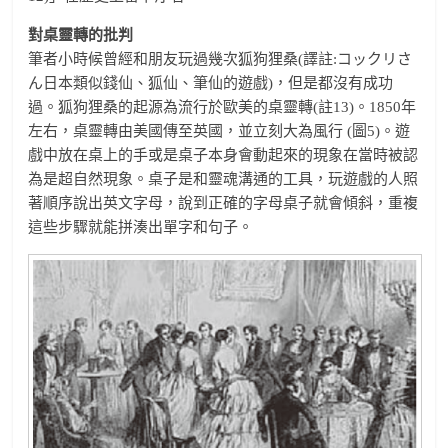
對桌靈轉的批判
筆者小時候曾經和朋友玩過幾次狐狗狸桑(譯註:コックリさ
ん日本類似錢仙、狐仙、筆仙的遊戲)，但是都沒有成功
過。狐狗狸桑的起源為流行於歐美的桌靈轉(註13)。1850年
左右，桌靈轉由美國傳至英國，並立刻大為風行 (圖5)。遊
戲中放在桌上的手或是桌子本身會動起來的現象在當時被認
為是超自然現象。桌子是和靈魂溝通的工具，玩遊戲的人照
著順序說出英文字母，說到正確的字母桌子就會傾斜，重複
這些步驟就能拼湊出單字和句子。