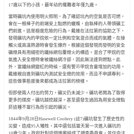
17歲以下的小孩，最年幼的罹難者年僅九歲。
當時礦坑內使用明火照明，為了確認坑內的空氣是否可燃，
會在一根棒子的前端安上點燃的蠟燭，由執棒的人帶領礦工
們前進。這是極度危險的行為。戴維在法拉第的協助之下，
發現礦坑內的甲烷依一定比例和空氣混合而成的氣體，在接
觸火或高溫熱源時會發生爆炸。根據這個發現而發明的安全
礦燈具有用細密的鐵絲網包覆燈火的構造。混合了甲烷的空
氣進入安全燈時會被鐵絲網冷卻，因此無法達到燃點。此
外，當鐵絲網變紅的時候，還有警示甲烷含量增加的功用。
戴維親自進到礦坑內測試安全燈的效用，而且不申請專利。
這些做事態度後來都成為法拉第的榜樣。
但即使兩人付出的努力，礦災仍未減少。礦坑老闆為了取得
更多的煤炭，礦坑越挖越深。甚至還發生過因為用安全燈點
菸這種不當行為而引起的礦災。
1844年9月28日Hasewell Cooliery (註7)礦坑發生了歷史性的
災變，造成95人犧牲，其中還包括當天第一次進入礦坑的
10歲少年。政府針對這個慘案組成了調查委員會，並任命法