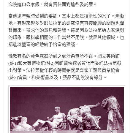
究院這口公家飯，就有責任面對這些委託案。
當他還年輕時受到的委託，基本上都是技術性的案子。漸漸
地，有越來越多對跟法拉第的研究沒有直接關聯的問題也聞
聲而來，徵求他的意見和建議。這是因為法拉第給人家深刻
的印象，跟科學相關的工作當然不用說，就是其他領域，也
都能以豐富的經驗給予恰當的建議。
倫敦有名的黃色霧霾所到之處汙染無所不在。國立美術館
(註1)和大英博物館(註2)因館藏快速劣質化而委託法拉第擬
出對策。法拉第從年輕的時開始就是皇家工藝與商業協會
(註3)會員，和美術品以及工藝品不能說沒有緣分。