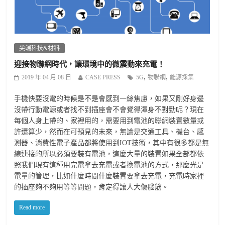
尖端科技&材料
迎接物聯網時代，讓環境中的微震動來充電！
,
,
2019 年 04 月 08 日
CASE PRESS
5G
物聯網
能源採集
手機快要沒電的時候是不是會感到一絲焦慮，如果又剛好身邊
沒帶行動電源或者找不到插座會不會覺得渾身不對勁呢？現在
每個人身上帶的、家裡用的，需要用到電池的聯網裝置數量或
許還算少，然而在可預見的未來，無論是交通工具、機台、感
測器、消費性電子產品都將使用到IOT技術，其中有很多都是無
線連接的所以必須要裝有電池，這麼大量的裝置如果全部都依
照我們現有這種用完電拿去充電或者換電池的方式，那麼光是
電量的管理，比如什麼時間什麼裝置要拿去充電，充電時家裡
的插座夠不夠用等等問題，肯定得讓人大傷腦筋。
Read more