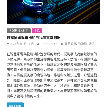
尖端科技&材料
生活
無需插頭與電池的自我供電感測器
,
,
2025 年 03 月 11 日
CASE PRESS
智慧家居
物聯網
環保
在智慧家電與物聯網快速發展的時代，感測器成為無數設備的
必備元件，為我們的生活提供智能化支持。然而，在偏遠地區
或無法頻繁維護的情況下，傳統感測器的能源需求限制了其應
用範圍，像是難以配備電力設備，就算安裝電池也需時常更
換。自供能感測器的出現為這一難題帶來解決之道，它透過從
光、振動和溫差等環境能量中汲取電力，這種感測器無需依賴
電池或外部電源，最新研究更引入「冷啟動」和能量管理技
術，滿足高效能與環保的雙重需求，為智慧家居和物聯網設備
開啟了更可持續的未來。
Read more