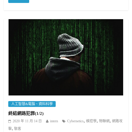
人工智慧&電腦、資料科學
終結網路犯罪(1/2)
,
,
,
2020 年 11 月 14 日
intern
Cybernetics
模控學
物聯網
網路攻
,
擊
駭客