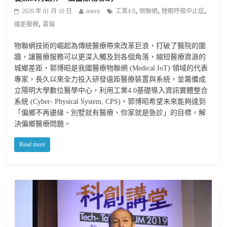
,
,
,
2020 年 01 月 10 日
intern
工業4.0
物聯網
睡眠呼吸中止症
,
遠距醫療
雲端
物聯網技術的崛起為傳統醫療帶來改革巨浪，打破了醫院的圍
牆，讓醫療服務可以更深入觸及到各個角落，縮短醫療資源的
城鄉差距，郭博昭是我國醫療物聯網 (Medical IoT) 領域的代表
專家，長久以來全力投入研發遠距醫療裝置與系統，並籌備成
立陽明大學數位醫學中心，利用工業4.0基礎導入資訊實體整合
系統 (Cyber- Physical System, CPS)。郭博昭希望未來能夠達到
「偏鄉不再邊緣、別墅就有醫療、你家就是急診」的目標，解
決偏鄉醫療問題。
Read more