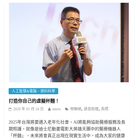
人工智慧&電腦、資料科學
打造你自己的虛擬杯麵！
,
,
2020 年 01 月 24 日
intern
物聯網
語音助理
長照
2025年台灣將要邁入老年化社會，AI將能夠協助醫療服務及長
期照護，就像是迪士尼動畫電影大英雄天團中的醫療機器人
「杯麵」，未來將會真正出現在現實生活中，成為大家的健康