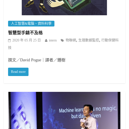
人工智慧&電腦、資料科學
智慧型手錶不及格
,
,
2020 年 05 月 25 日
intern
物聯網
生理數據監控
行動保健科
技
撰文／David Pogue｜譯者／鍾樹
Read more