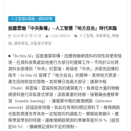
人工智慧&電腦、資料科學
脫離雲端「中央集權」─人工智慧「地方自治」時代來臨
,
,
2018 年 07 月 25 日
CASE PRESS
人工智慧
深度學習
物聯
,
,
網
遷移學習
非監督式學習
■「In-Situ AI」這套運算架構，因應物聯網資料的特性與使用情
境，在資料收集處就地進行大部分的運算工作。不同於以往將
資料全部傳到「中央」的雲端，再接收「中央」決策完回傳的
指令，In-Situ AI 發揮了「地方自治」的精神，善用地方資源、
產生因地制宜的策略。其架構分為兩大部分：運算中樞
（Node）與雲端。雲端有較高的運算能力，負責從大量的物聯
網資料進行非監督式學習，汲取重要的特徵。接著藉由遷移學
習（transfer learning），讓運算中樞的推理網路（inference
network）認識這些特徵。如此在有限的標記資料下，推理網路
也能對周遭世界具有一定程度的判讀能力。實驗結果顯示，遷
移學習學到的特徵，讓推理網路預測的準確率提升30 %（達到
近60 %），彌補標記資料不足的限制。