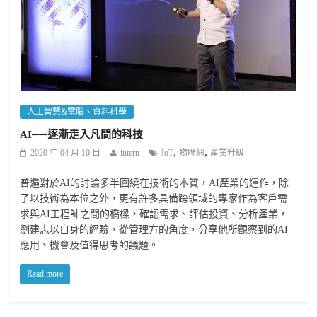
人工智慧&電腦、資料科學
AI──逐漸走入凡間的科技
,
,
2020 年 04 月 10 日
intern
IoT
物聯網
產業升級
普遍對於AI的討論多半圍繞在技術的本質，AI產業的運作，除
了以技術為本位之外，更有許多具備跨領域的專家作為客戶需
求與AI工程師之間的橋樑，確認需求、評估投資、分析產業，
劉建志以自身的經驗，從管理方的角度，分享他所觀察到的AI
應用、機會及值得思考的議題。
Read more