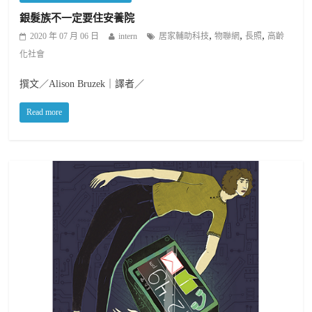
銀髮族不一定要住安養院
,
,
,
2020 年 07 月 06 日
intern
居家輔助科技
物聯網
長照
高齡
化社會
撰文／Alison Bruzek｜譯者／
Read more