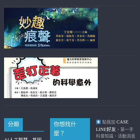
CASE
點我加
分類
你想找什
LINE好友
，第一手
麼？
科普知識、活動消息