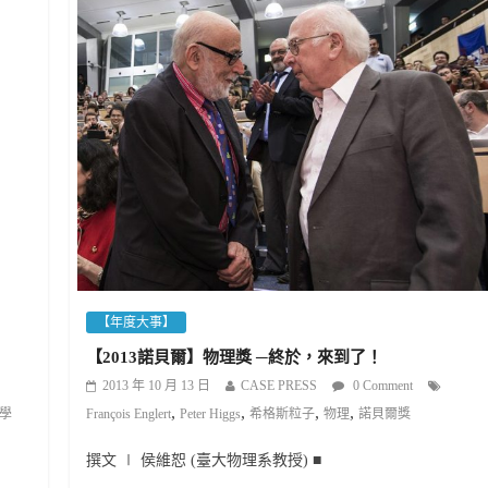
【年度大事】
【2013諾貝爾】物理獎 ─終於，來到了！
2013 年 10 月 13 日
CASE PRESS
0 Comment
,
,
,
,
François Englert
Peter Higgs
希格斯粒子
物理
諾貝爾獎
學
撰文 ∣ 侯維恕 (臺大物理系教授) ■