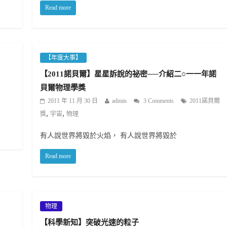
Read more
【年度大事】
【2011諾貝爾】星星訴說的祕密──介紹二○一一年諾
貝爾物理學獎
2011 年 11 月 30 日
admin
3 Comments
2011諾貝爾
,
,
獎
宇宙
物理
有人說世界將毀於火焰， 有人說世界將毀於
Read more
物理
【科學新知】突破光速的粒子