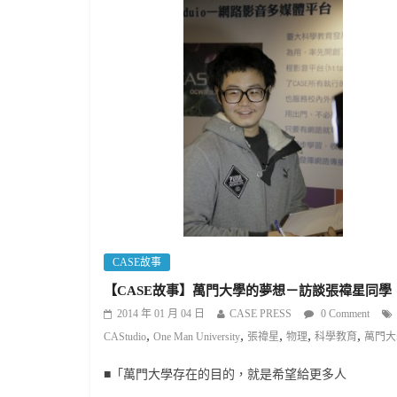
CASE故事
【CASE故事】萬門大學的夢想－訪談張禕星同學
2014 年 01 月 04 日
CASE PRESS
0 Comment
,
,
,
,
,
CAStudio
One Man University
張禕星
物理
科學教育
萬門大
■「萬門大學存在的目的，就是希望給更多人