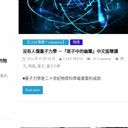
【CASE專欄 * columnists】
物理
沒有人懂量子力學 －『原子中的幽靈』中文版導讀
2014 年 07 月 08 日
CASE PRESS
19 Comments
原
的物
,
,
,
子
物理
量子
量子力學
,
書評
■量子力學是二十世紀物質科學最重要的成就
Read more