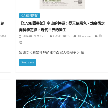
CASE圖書館
【CASE圖書館】宇宙的鐘擺：從天使魔鬼、煉金術走
基與
向科學定律，現代世界的誕生
2014 年 09 月 15 日
CASE PRESS
0 Comment
物
2014
理
導讀文＜科學社群的建立改寫人類歷史＞ 撰
Read more