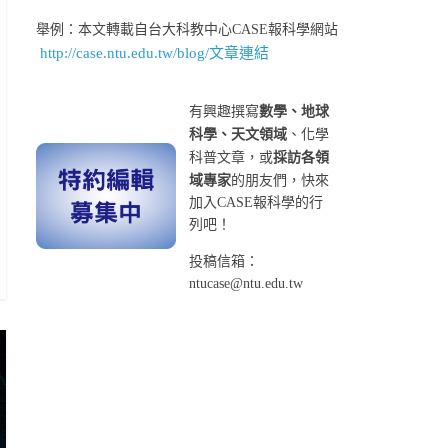
舉例：本文轉載自台大科教中心CASE報科學網站
http://case.ntu.edu.tw/blog/文章連結
有興趣撰寫
數學、地球
科學、天文領域
、化學
科普文章，或
採訪各領
域專家
的朋友們，快來
加入CASE報科學的行
列吧！
投稿信箱：
ntucase@ntu.edu.tw