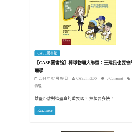
CASE圖書館
【CASE圖書館】棒球物理大聯盟：王建民也要會
理學
2014 年 07 月 09 日
CASE PRESS
0 Comment
物理
離壘距離對盜壘真的重要嗎？ 揮棒要多快？
Read more