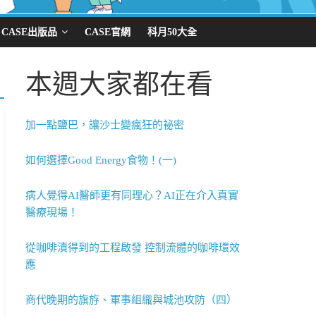
CASE出版品
CASE官網
科月50大全
本週大家都在看
加一點鹽巴，讓沙士變瘋狂的祕密
如何選擇Good Energy食物！(一)
病人覺得AI醫師更有同理心？AI正在介入真實
醫療現場！
從咖啡漬得到的工程啟發 控制流體的咖啡環效
應
商代晚期的旗斿、軍事組織與城池攻防（四）