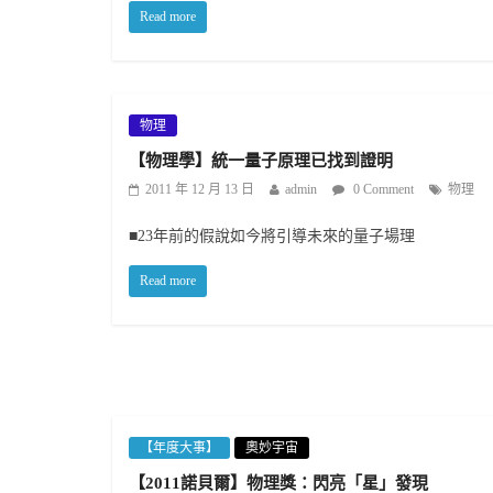
Read more
物理
【物理學】統一量子原理已找到證明
2011 年 12 月 13 日
admin
0 Comment
物理
■23年前的假說如今將引導未來的量子場理
Read more
【年度大事】
奧妙宇宙
【2011諾貝爾】物理獎：閃亮「星」發現