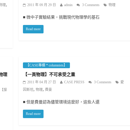
,
物理
2011 年 09 月 29 日
admin
3 Comments
物理
■ 微中子實驗結果，挑戰現代物理學的基石
Read more
【CASE專欄 * columnists】
物理
【一頁物理】不可承受之重
2011 年 04 月 27 日
CASE PRESS
3 Comments
愛
,
,
因斯坦
物理
費曼
【探
■ 但是費曼認為儘管環境這麼好，這些人還
Read more