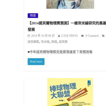
物理
【2014諾貝爾物理獎預測】一維奈米線研究的奠
發展
2014 年 10 月 06 日
CASE PRESS
0 Comment
,
,
,
諾貝爾獎
奈米線
物理
諾貝爾
■今年諾貝爾物理獎究竟獎落誰家？來預測看
Read more