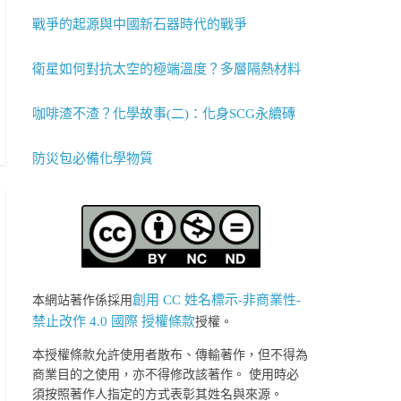
戰爭的起源與中國新石器時代的戰爭
衛星如何對抗太空的極端溫度？多層隔熱材料
咖啡渣不渣？化學故事(二)：化身SCG永續磚
防災包必備化學物質
創用 CC 姓名標示-非商業性-
本網站著作係採用
禁止改作 4.0 國際 授權條款
授權。
本授權條款允許使用者散布、傳輸著作，但不得為
商業目的之使用，亦不得修改該著作。 使用時必
須按照著作人指定的方式表彰其姓名與來源。